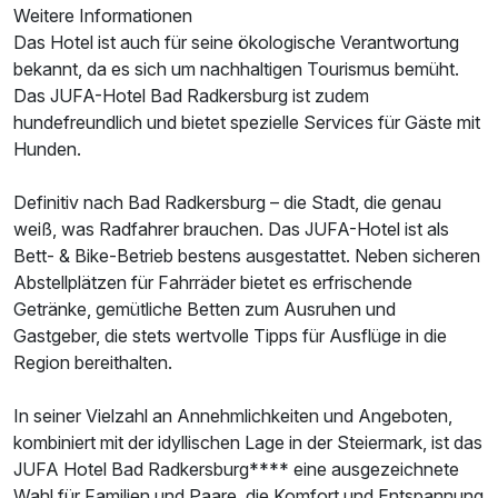
Weitere Informationen
Das Hotel ist auch für seine ökologische Verantwortung
bekannt, da es sich um nachhaltigen Tourismus bemüht.
Das JUFA-Hotel Bad Radkersburg ist zudem
hundefreundlich und bietet spezielle Services für Gäste mit
Hunden.
Definitiv nach Bad Radkersburg – die Stadt, die genau
weiß, was Radfahrer brauchen. Das JUFA-Hotel ist als
Bett- & Bike-Betrieb bestens ausgestattet. Neben sicheren
Ausstattung
Abstellplätzen für Fahrräder bietet es erfrischende
Getränke, gemütliche Betten zum Ausruhen und
Für 3 Tage
159,00 €
p.P. ab
Gastgeber, die stets wertvolle Tipps für Ausflüge in die
Region bereithalten.
In seiner Vielzahl an Annehmlichkeiten und Angeboten,
kombiniert mit der idyllischen Lage in der Steiermark, ist das
Familienzimmer B
JUFA Hotel Bad Radkersburg**** eine ausgezeichnete
Wahl für Familien und Paare, die Komfort und Entspannung
2 Erwachsene und 2 Kinder