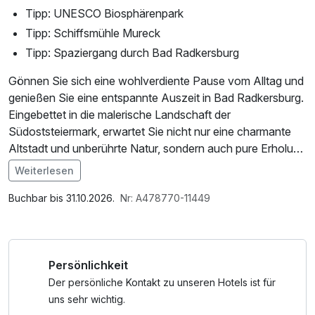
Tipp: UNESCO Biosphärenpark
Tipp: Schiffsmühle Mureck
Tipp: Spaziergang durch Bad Radkersburg
Gönnen Sie sich eine wohlverdiente Pause vom Alltag und
genießen Sie eine entspannte Auszeit in Bad Radkersburg.
Eingebettet in die malerische Landschaft der
Südoststeiermark, erwartet Sie nicht nur eine charmante
Altstadt und unberührte Natur, sondern auch pure Erholung
in der renommierten Parktherme Bad Radkersburg.
Weiterlesen
Im Angebot enthalten
Freuen Sie sich auf 4 Stunden Thermeneintritt, bei denen
W-LAN Nutzung / Internetnutzung, Badetasche mit
Buchbar bis 31.10.2026.
Nr: A478770-11449
Sie in das wohltuende Thermalwasser eintauchen, die
Bademantel und -tücher
entspannenden Saunalandschaften genießen oder einfach
die Seele baumeln lassen können. Die heilsamen
Persönlichkeit
Mineralquellen und das angenehme Ambiente der Therme
bieten den perfekten Rahmen für eine erholsame Auszeit.
Der persönliche Kontakt zu unseren Hotels ist für
uns sehr wichtig.