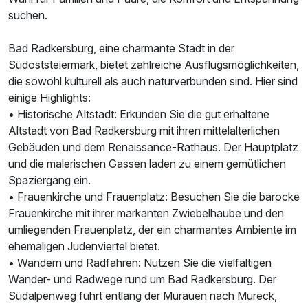
suchen.
Bad Radkersburg, eine charmante Stadt in der
Südoststeiermark, bietet zahlreiche Ausflugsmöglichkeiten,
die sowohl kulturell als auch naturverbunden sind. Hier sind
einige Highlights:
• Historische Altstadt: Erkunden Sie die gut erhaltene
Altstadt von Bad Radkersburg mit ihren mittelalterlichen
Gebäuden und dem Renaissance-Rathaus. Der Hauptplatz
und die malerischen Gassen laden zu einem gemütlichen
Spaziergang ein.
• Frauenkirche und Frauenplatz: Besuchen Sie die barocke
Frauenkirche mit ihrer markanten Zwiebelhaube und den
Ausstattung
umliegenden Frauenplatz, der ein charmantes Ambiente im
ehemaligen Judenviertel bietet.
• Wandern und Radfahren: Nutzen Sie die vielfältigen
Für 3 Tage
196,00 €
p.P. ab
Wander- und Radwege rund um Bad Radkersburg. Der
Südalpenweg führt entlang der Murauen nach Mureck,