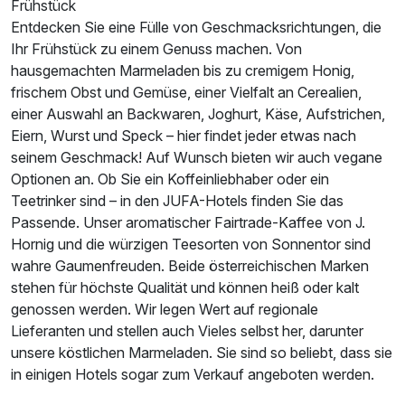
Frühstück
Entdecken Sie eine Fülle von Geschmacksrichtungen, die
Ihr Frühstück zu einem Genuss machen. Von
Einzelzimmer
hausgemachten Marmeladen bis zu cremigem Honig,
1 Erwachsenen
frischem Obst und Gemüse, einer Vielfalt an Cerealien,
einer Auswahl an Backwaren, Joghurt, Käse, Aufstrichen,
Ausstattung
Eiern, Wurst und Speck – hier findet jeder etwas nach
seinem Geschmack! Auf Wunsch bieten wir auch vegane
Für 3 Tage
208,00 €
Optionen an. Ob Sie ein Koffeinliebhaber oder ein
p.P. ab
Teetrinker sind – in den JUFA-Hotels finden Sie das
Passende. Unser aromatischer Fairtrade-Kaffee von J.
Hornig und die würzigen Teesorten von Sonnentor sind
wahre Gaumenfreuden. Beide österreichischen Marken
stehen für höchste Qualität und können heiß oder kalt
Familienzimmer A
genossen werden. Wir legen Wert auf regionale
2 Erwachsene und 1 Kind
Lieferanten und stellen auch Vieles selbst her, darunter
unsere köstlichen Marmeladen. Sie sind so beliebt, dass sie
in einigen Hotels sogar zum Verkauf angeboten werden.