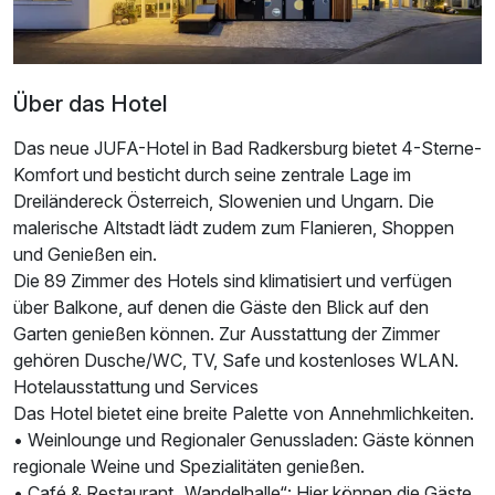
Über das Hotel
Das neue JUFA-Hotel in Bad Radkersburg bietet 4-Sterne-
Komfort und besticht durch seine zentrale Lage im
Dreiländereck Österreich, Slowenien und Ungarn. Die
malerische Altstadt lädt zudem zum Flanieren, Shoppen
Ausstattung
und Genießen ein.
Die 89 Zimmer des Hotels sind klimatisiert und verfügen
über Balkone, auf denen die Gäste den Blick auf den
Für 3 Tage
244,00 €
p.P. ab
Garten genießen können. Zur Ausstattung der Zimmer
gehören Dusche/WC, TV, Safe und kostenloses WLAN.
Hotelausstattung und Services
Das Hotel bietet eine breite Palette von Annehmlichkeiten.
• Weinlounge und Regionaler Genussladen: Gäste können
Doppelzimmer Superior
regionale Weine und Spezialitäten genießen.
2 Erwachsene
• Café & Restaurant „Wandelhalle“: Hier können die Gäste