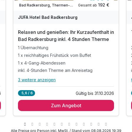
Nur noch bis Oktober
192 €
Gesamt ab
Bad Radkersburg, Thermen- & Vulkanland Steiermark
JUFA Hotel Bad Radkersburg
Relaxen und genießen: Ihr Kurzaufenthalt in
Bad Radkersburg inkl. 4 Stunden Therme
1 Übernachtung
1 x reichhaltiges Frühstück vom Buffet
1 x 4-Gang-Abendessen
inkl. 4-Stunden Therme am Anreisetag
3 weitere anzeigen
Alle Inklusivleistungen
7 enthalten
6
Gültig bis 31.10.2026
5,6 / 6
1 Übernachtung
Zum Angebot
1 x reichhaltiges Frühstück vom Buffet
1 x 4-Gang-Abendessen
inkl. 4-Stunden Therme am Anreisetag
inkl. kostenfreies WLAN
Alle Preise pro Person inkl. MwSt. / Stand vom 08.08.2026 19:39