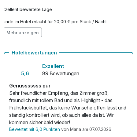
• Buschenschank Gwölb
Exzellent bewertete Lage
• Schiffsmühle Mureck
• und vieles mehr
Hunde im Hotel erlaubt für 20,00 € pro Stück / Nacht
Mehr anzeigen
Auch vegetarische Speisen
Kostenloses W-LAN
Hotelbewertungen
Mit Hotelbar
Exzellent
5,6
89 Bewertungen
Genusssssss pur
Sehr freundlicher Empfang, das Zimmer groß,
freundlich mit tollem Bad und als Highlight - das
Frühstücksbuffet, das keine Wünsche offen lässt und
ständig kontrolliert wird, ob auch alles da ist. Wir
kommen sicher bald wieder!
Bewertet mit 6,0 Punkten
von Maria am 07.07.2026