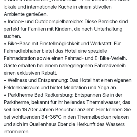
lokale und internationale Küche in einem stilvollen
Ambiente genießen.
• Indoor- und Outdoorspielbereiche: Diese Bereiche sind
perfekt für Familien mit Kindern, die nach Unterhaltung
suchen.
• Bike-Base mit Einstellmöglichkeit und Werkstatt: Für
Fahrradliebhaber bietet das Hotel eine spezielle
Fahrradstation sowie einen Fahrrad- und E-Bike-Verleih.
Gäste erhalten bei einem nahegelegenen Fahrradverleih
einen exklusiven Rabatt.
• Wellness und Entspannung: Das Hotel hat einen eigenen
Feldenkraisraum und bietet Meditation und Yoga an.
• Parktherme Bad Radkersburg: Entspannen Sie in der
Ausstattung
Parktherme, bekannt für ihr heilendes Thermalwasser, das
seit den 1970er Jahren Besucher anzieht. Hier können Sie
Für 3 Tage
165,00 €
p.P. ab
bei wohltuenden 34-36°C in den Thermalbecken relaxen
und sich im Quellenhaus über die Herkunft des Wassers
informieren.