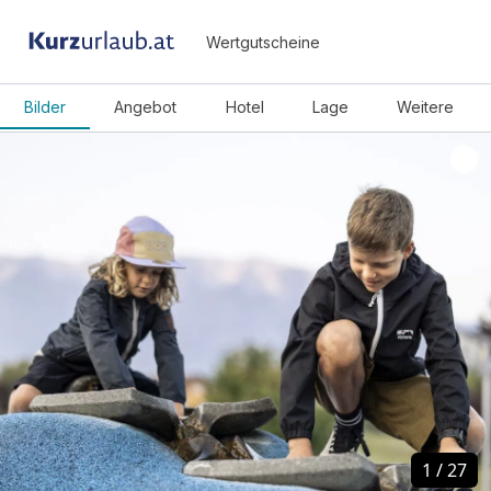
Wertgutscheine
Bilder
Angebot
Hotel
Lage
Weitere
1
1
/
/
27
27