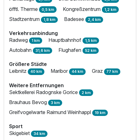
öfftl. Therme
Kongreßzentrum
0,5 km
1,2 km
Stadtzentrum
Badesee
1,8 km
2,4 km
Verkehrsanbindung
Radweg
Hauptbahnhof
1 km
1,5 km
Autobahn
Flughafen
31,6 km
52 km
Größere Städte
Leibnitz
Maribor
Graz
40 km
44 km
77 km
Weitere Entfernungen
Sektkellerei Radognske Gorice
2 km
Brauhaus Bevog
3 km
Greifvogelwarte Raimund Weinhappl
19 km
Sport
Skigebiet
34 km