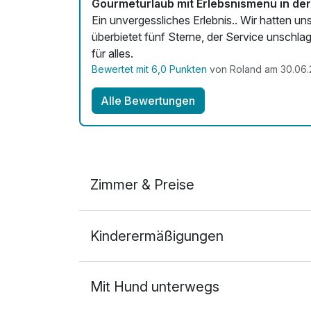
Gourmeturlaub mit Erlebsnismenü in de
Ein unvergessliches Erlebnis.. Wir hatten 
überbietet fünf Sterne, der Service unsch
für alles.
Bewertet mit 6,0 Punkten
von Roland am 30.06
Alle Bewertungen
Zimmer & Preise
De Luxe Suite (DS)
Kinderermäßigungen
2 Erwachsene
Mit Hund unterwegs