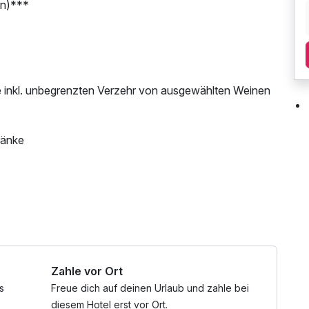
en)***
e inkl. unbegrenzten Verzehr von ausgewählten Weinen
ränke
0 - 16:00 Uhr & Samstag - Sonntag ab 8:00 - 18:00 Uhr
 - 18:00 Uhr
, W-LAN Nutzung / Internetnutzung, kostenfreier
Zahle vor Ort
s
Freue dich auf deinen Urlaub und zahle bei
diesem Hotel erst vor Ort.