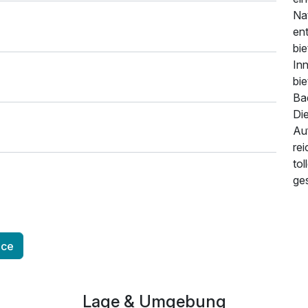
Na
en
bie
In
bi
Ba
Die
Auf
rei
to
ges
436,00 €
p.P. ab
ice
Lage & Umgebung