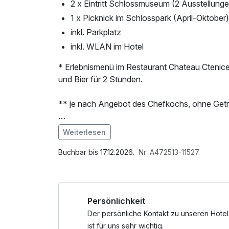
2 x Eintritt Schlossmuseum (2 Ausstellung
1 x Picknick im Schlosspark (April-Oktober)
inkl. Parkplatz
inkl. WLAN im Hotel
* Erlebnismenü im Restaurant Chateau Ctenic
und Bier für 2 Stunden.
** je nach Angebot des Chefkochs, ohne Get
*** Öffnungszeiten des Museums:
Weiterlesen
Oktober - April: Donnerstag - Freitag ab 10:0
Im Angebot enthalten
Mai - September: Dienstag - Sonntag ab 10:00
1 x Welcome Drink, Leihbademantel, Parkplatz
Buchbar bis 17.12.2026.
Nr: A472513-11527
Kaffee/Tee im Zimmer
Persönlichkeit
Der persönliche Kontakt zu unseren Hotel
ist für uns sehr wichtig.