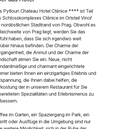
s Pytloun Chateau Hotel Ctěnice **** ist Teil
s Schlosskomplexes Ctěnice im Ortsteil Vinoř
 nordöstlichen Stadtrand von Prag. Obwohl es
Reichweite von Prag liegt, werden Sie das
fühl haben, dass Sie sich irgendwo weit
rüber hinaus befinden. Der Charme der
rgangenheit, die Anmut und der Charme der
ndschaft atmen Sie ein. Neue, nicht
andardmäßige und charmant eingerichtete
mer bieten Ihnen ein einzigartiges Erlebnis und
spannung, die Ihnen dabei helfen, die
rkostung der in unserem Restaurant für Sie
bereiteten Spezialitäten und Erlebnismenüs zu
rbessern.
fee im Garten, ein Spaziergang im Park, ein
ritt oder Ausflüge in die Umgebung sind nur
e weitere Möglichkeit, sich in der Ruhe der