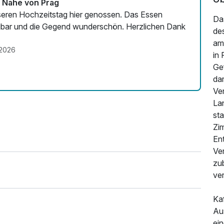
r Nähe von Prag
unseren Hochzeitstag hier genossen. Das Essen
Da
lagbar und die Gegend wunderschön. Herzlichen Dank
de
am
.2026
in 
Ge
da
Ve
La
st
Zim
Ent
Ve
zu
ve
Kaf
Aus
ein