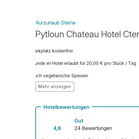
Kurzurlaub Sterne
Pytloun Chateau Hotel Cte
Parkplatz kostenfrei
Hunde im Hotel erlaubt für 20,00 € pro Stück / Tag
Auch vegetarische Speisen
Mehr anzeigen
Kostenloses W-LAN
Mit Hotelbar
Hotelbewertungen
Gut
4,8
24 Bewertungen