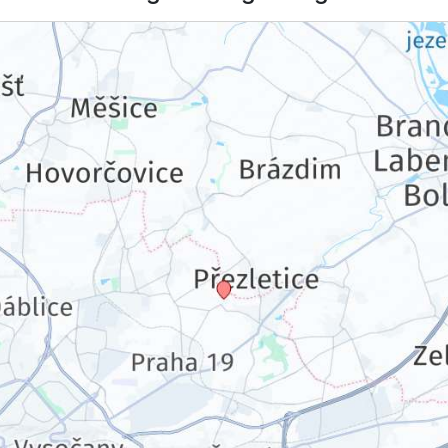
256,00 €
p.P. ab