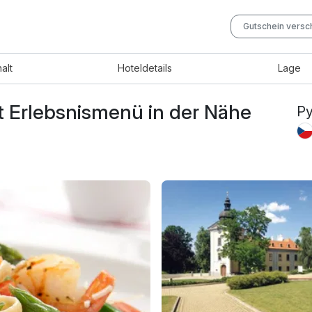
Gutschein vers
halt
Hotel
details
Lage
 Erlebsnismenü in der Nähe
Py