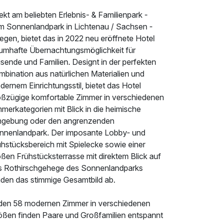
ekt am beliebten Erlebnis- & Familienpark -
m Sonnenlandpark in Lichtenau / Sachsen -
egen, bietet das in 2022 neu eröffnete Hotel
aumhafte Übernachtungsmöglichkeit für
sende und Familien. Designt in der perfekten
mbination aus natürlichen Materialien und
ernem Einrichtungsstil, bietet das Hotel
oßzügige komfortable Zimmer in verschiedenen
merkategorien mit Blick in die heimische
gebung oder den angrenzenden
nnenlandpark. Der imposante Lobby- und
ühstücksbereich mit Spielecke sowie einer
ßen Frühstücksterrasse mit direktem Blick auf
s Rothirschgehege des Sonnenlandparks
nden das stimmige Gesamtbild ab.
 den 58 modernen Zimmer in verschiedenen
ößen finden Paare und Großfamilien entspannt