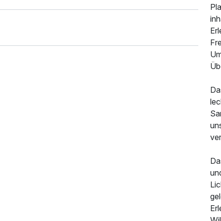
Pla
in
Erl
Fre
Um
Üb
Da
le
Sa
un
ve
Das
555,00 €
p.P. ab
un
Lic
gel
Erl
Wi