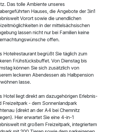
tz. Das tolle Ambiente unseres
habergeführten Hauses, die Angebote der 3in1
ebniswelt Vorort sowie die unendlichen
izeitmöglichkeiten in der mittelsächsischen
gebung lassen nicht nur bei Familien keine
ernachtungswünsche offen.
s Hotelrestaurant begrüßt Sie täglich zum
ckeren Frühstücksbuffet. Von Dienstag bis
mstag können Sie sich zusätzlich von
serem leckeren Abendessen als Halbpension
rwöhnen lasse.
 Hotel liegt direkt am dazugehörigen Erlebnis-
d Freizeitpark - dem Sonnenlandpark
htenau (direkt an der A4 bei Chemnitz
egen). Hier erwartet Sie eine 4-in-1
ebniswelt mit großem Freizeitpark, integriertem
ldpark mit 200 Tieren sowie dem parkeigenen