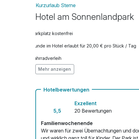
Kurzurlaub Sterne
Hotel am Sonnenlandpark
Parkplatz kostenfrei
Hunde im Hotel erlaubt für 20,00 € pro Stück / Tag
Fahrradverleih
Mehr anzeigen
Zimmerservice verfügbar
Hotelbewertungen
Exzellent
5,5
20 Bewertungen
Familienwochenende
Wir waren für zwei Übernachtungen und dort und sind sehr z
und wirklich ganz toll für Kinder. Der Park i