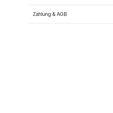
Zahlung & AGB
Ausstattung
Zusatznächte
Für 6 Tage