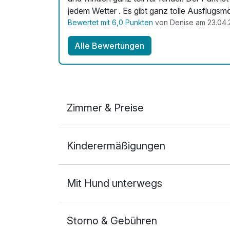
Bewertet mit 6,0 Punkten
von Denise am 23.04.
Alle Bewertungen
Zimmer & Preise
Doppelzimmer A
Kinderermäßigungen
2 Erwachsene und 2 Kinder
Mit Hund unterwegs
Storno & Gebühren