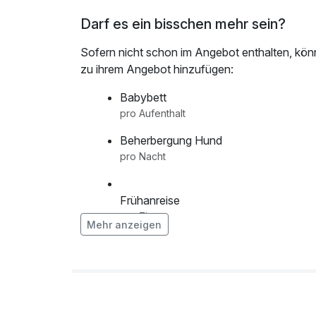
und genießen Sie die Annehmlichkeiten unsere
Darf es ein bisschen mehr sein?
weiteren Erkundungen und entspannten Stunde
Sofern nicht schon im Angebot enthalten, kön
Am Abend verwöhnen wir Sie in unserem Hote
zu ihrem Angebot hinzufügen:
Menü oder Buffet. Lassen Sie Ihre Tage in ge
ausklingen und planen Sie voller Vorfreude Ihr
Babybett
pro Aufenthalt
Verbringen Sie sechs unvergessliche Tage zwi
Beherbergung Hund
und schaffen Sie Erinnerungen, die die ganze F
pro Nacht
uns willkommen zu heißen!
Frühanreise
pro Zimmer
Mehr anzeigen
Spätabreise
pro Zimmer