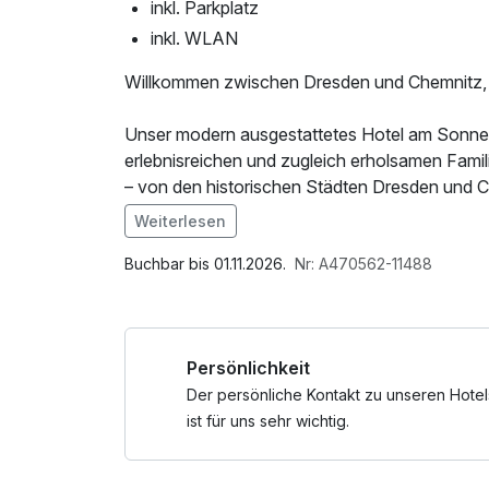
inkl. Parkplatz
inkl. WLAN
Willkommen zwischen Dresden und Chemnitz, mi
Unser modern ausgestattetes Hotel am Sonnenla
erlebnisreichen und zugleich erholsamen Fami
– von den historischen Städten Dresden und C
Erzgebirges.
Weiterlesen
Im Angebot enthalten
Mit dem 2-Tagesticket für den Sonnenlandpark
Parkplatz, W-LAN Nutzung / Internetnutzung
Buchbar bis 01.11.2026.
Nr: A470562-11488
Erleben Sie eine entspannte Rundfahrt mit de
nächster Nähe und genießen Sie den herrlichen 
sorgt der Riesenrutschturm, und in unserer In
Persönlichkeit
austoben.
Der persönliche Kontakt zu unseren Hotel
Die übrigen Tage bieten zahlreiche Möglichke
ist für uns sehr wichtig.
gestalten. Besuchen Sie die kulturellen Highl
Sie Wanderungen in der unberührten Natur des