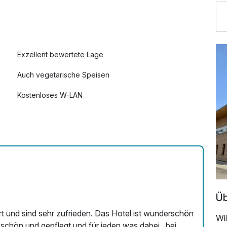
Exzellent bewertete Lage
Auch vegetarische Speisen
Kostenloses W-LAN
Mit Hotelbar
Üb
ufrieden. Das Hotel ist wunderschön
Wi
st schön und gepflegt und für jeden was dabei , bei