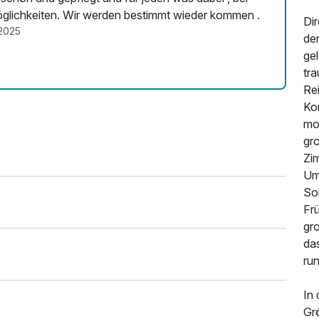
jedem Wetter . Es gibt ganz tolle Ausflugsmöglichkeiten. Wir werden bestimmt wieder kommen .
Dir
2025
de
gel
tr
Rei
Ko
mod
gr
Zim
Um
So
Fr
gro
da
ru
In
Gr