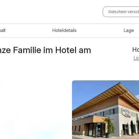
Gutschein vers
halt
Hotel
details
Lage
nze Familie im Hotel am
Ho
Li