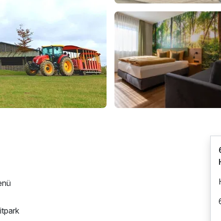
enü
itpark