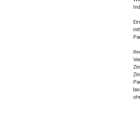
Ind
Ei
mit
Pa
719,00 €
p.P. ab
Ih
Ver
Zim
Zi
Pa
las
ohn