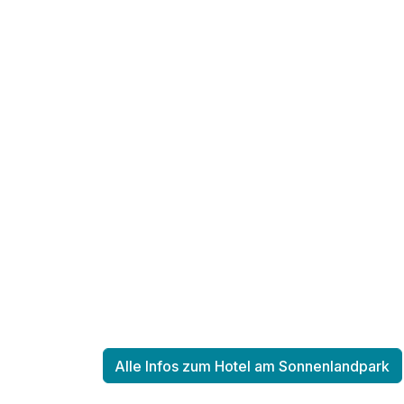
Doppelzimmer B
1 Erwachsenen und 3 Kinder
Ausstattung
Für 6 Tage
Doppelzimmer Komfort Design
2 Erwachsene und 3 Kinder
Alle Infos zum Hotel am Sonnenlandpark