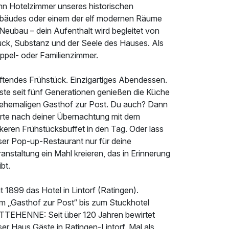
hn Hotelzimmer unseres historischen
bäudes oder einem der elf modernen Räume
Neubau – dein Aufenthalt wird begleitet von
uck, Substanz und der Seele des Hauses. Als
ppel- oder Familienzimmer.
ftendes Frühstück. Einzigartiges Abendessen.
ste seit fünf Generationen genießen die Küche
 ehemaligen Gasthof zur Post. Du auch? Dann
arte nach deiner Übernachtung mit dem
keren Frühstücksbuffet in den Tag. Oder lass
ser Pop-up-Restaurant nur für deine
anstaltung ein Mahl kreieren, das in Erinnerung
ibt.
t 1899 das Hotel in Lintorf (Ratingen).
m „Gasthof zur Post“ bis zum Stuckhotel
TTEHENNE: Seit über 120 Jahren bewirtet
er Haus Gäste in Ratingen-Lintorf. Mal als