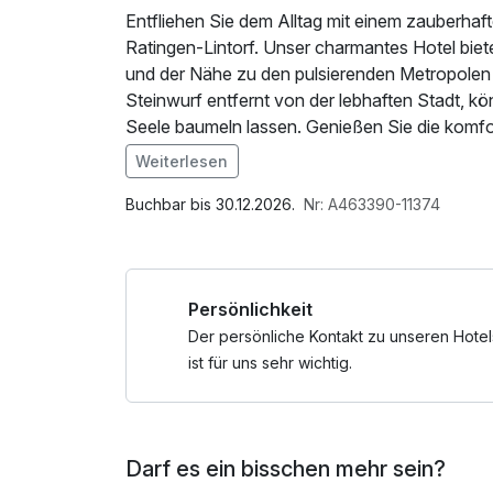
Entfliehen Sie dem Alltag mit einem zauberhaf
Ratingen-Lintorf. Unser charmantes Hotel biet
und der Nähe zu den pulsierenden Metropolen
Steinwurf entfernt von der lebhaften Stadt, kö
Seele baumeln lassen. Genießen Sie die komfo
einzigartige Lage unseres Hauses, die Ihnen s
Weiterlesen
entspannenden Naturerlebnissen ermöglicht. E
Im Angebot enthalten
Fettehenne, wo Erholung auf Erlebnis trifft.
1 Flasche Mineralwasser, Parkplatz, W-LAN Nu
Buchbar bis 30.12.2026.
Nr: A463390-11374
Persönlichkeit
Der persönliche Kontakt zu unseren Hotel
ist für uns sehr wichtig.
Darf es ein bisschen mehr sein?