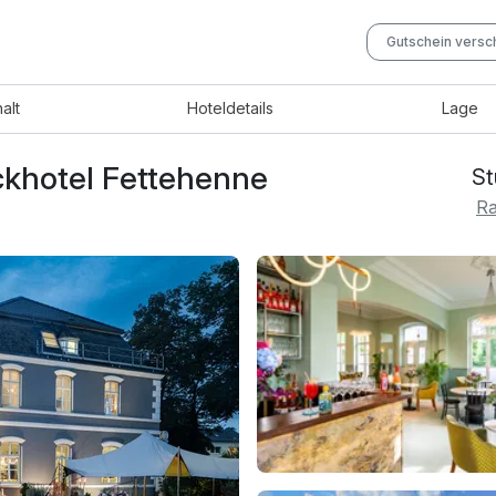
Gutschein vers
halt
Hotel
details
Lage
ckhotel Fettehenne
St
Ra