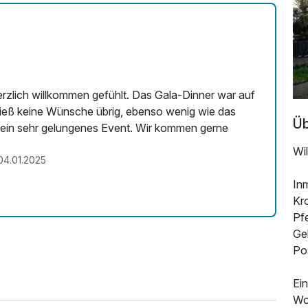
erzlich willkommen gefühlt. Das Gala-Dinner war auf
 ließ keine Wünsche übrig, ebenso wenig wie das
Üb
m ein sehr gelungenes Event. Wir kommen gerne
Wi
4.01.2025
In
Kro
Pf
Geb
Pos
Ein
Wo