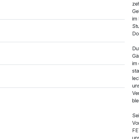
ze
Ge
im 
St
Do
Du
Gä
196,76 €
p.P. ab
im
st
lec
un
Ver
ble
Sei
Vo
FE
uns