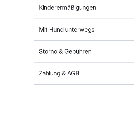
Doppelzimmer
Kinderermäßigungen
2 Erwachsene
Ausstattung
Mit Hund unterwegs
Zusatznächte
Storno & Gebühren
Für 5 Tage
Zahlung & AGB
Doppelzimmer Deluxe
2 Erwachsene
Ausstattung