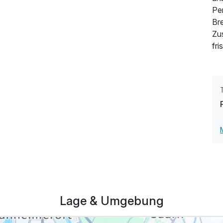
Pen
Bre
Zu
208,50 €
p.P. ab
fri
Lage & Umgebung