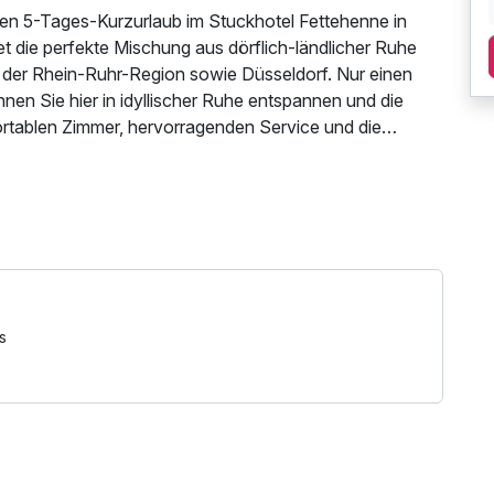
ten 5-Tages-Kurzurlaub im Stuckhotel Fettehenne in
et die perfekte Mischung aus dörflich-ländlicher Ruhe
 der Rhein-Ruhr-Region sowie Düsseldorf. Nur einen
nnen Sie hier in idyllischer Ruhe entspannen und die
rtablen Zimmer, hervorragenden Service und die
owohl den Zugang zu städtischen Highlights als auch zu
ntdecken Sie die perfekte Auszeit im Stuckhotel
tzung / Internetnutzung, Coffee to go
s