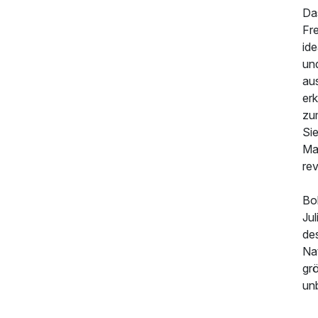
Das
Fr
id
661,00 €
p.P. ab
un
au
er
zu
Si
Ma
rev
Boh
Jul
des
661,00 €
p.P. ab
Na
gr
un