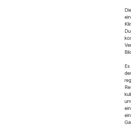
Di
ein
Kl
Du
ko
Ver
Bli
Es 
554,00 €
de
p.P. ab
re
Res
kul
un
ein
ei
Ga