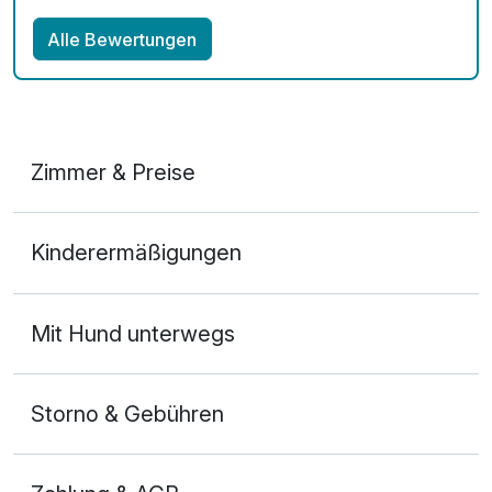
Alle Bewertungen
Zimmer & Preise
Doppelzimmer Klassik
Kinderermäßigungen
2 Erwachsene und 1 Kind
Mit Hund unterwegs
Storno & Gebühren