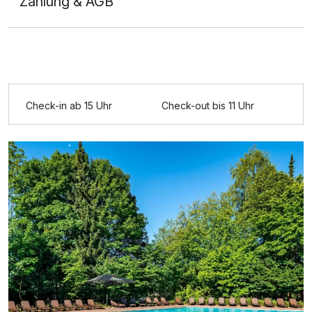
Zahlung & AGB
Ausstattung
Check-in ab 15 Uhr
Check-out bis 11 Uhr
Zusatznächte
Für 4 Tage
338,00 €
p.P. ab
Doppelzimmer Panorama
2 Erwachsene und 1 Kind