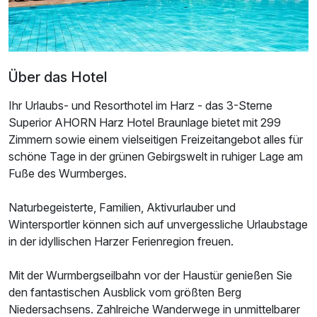
Über das Hotel
Ihr Urlaubs- und Resorthotel im Harz - das 3-Sterne
Superior AHORN Harz Hotel Braunlage bietet mit 299
Zimmern sowie einem vielseitigen Freizeitangebot alles für
schöne Tage in der grünen Gebirgswelt in ruhiger Lage am
Fuße des Wurmberges.
Naturbegeisterte, Familien, Aktivurlauber und
Ausstattung
Wintersportler können sich auf unvergessliche Urlaubstage
in der idyllischen Harzer Ferienregion freuen.
Zusatznächte
Mit der Wurmbergseilbahn vor der Haustür genießen Sie
den fantastischen Ausblick vom größten Berg
Für 4 Tage
355,00 €
p.P. ab
Niedersachsens. Zahlreiche Wanderwege in unmittelbarer