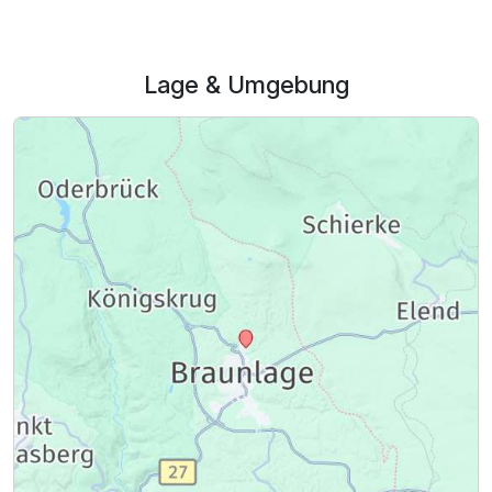
Lage & Umgebung
Ausstattung
Zusatznächte
Für 4 Tage
582,00 €
p.P. ab