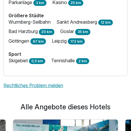
Parkanlage
Kasino
3 km
25 km
Größere Städte
Wurmberg-Seilbahn
Sankt Andreasberg
12 km
Bad Harzburg
Goslar
20 km
35 km
Göttingen
Leipzig
67 km
172 km
Sport
Skigebiet
Tennishalle
0,5 km
2 km
Rechtliches Problem melden
Alle Angebote dieses Hotels