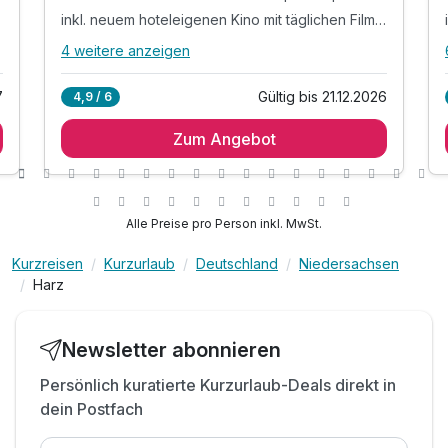
inkl. neuem hoteleigenen Kino mit täglichen Filmen
4 weitere anzeigen
Alle Inklusivleistungen
8 enthalten
7
Gültig bis 21.12.2026
4,9 / 6
1 Übernachtung
Zum Angebot
1 x Frühstücksbuffet mit Waffel- und Eierstation
inkl. YOKI AHORN Kinderwelt mit Spiele-Spaß
inkl. neuem hoteleigenen Kino mit täglichen
Filmen
Alle Preise pro Person inkl. MwSt.
inkl. Nutzung des Innen-Pools (20 x 12 m)
inkl. Nutzung des Fitnessraums
Kurzreisen
Kurzurlaub
Deutschland
Niedersachsen
Harz
inkl. YOKI AHORN Kinderbuffet
inkl. W-LAN
Newsletter abonnieren
Persönlich kuratierte Kurzurlaub-Deals direkt in
dein Postfach