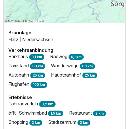
Braunlage
Harz | Niedersachsen
Verkehrsanbindung
Parkhaus
Radweg
0,1 km
0,1 km
Taxistand
Wanderwege
0,1 km
0,1 km
Autobahn
Hauptbahnhof
25 km
25 km
Flughafen
100 km
Erlebnisse
Fahrradverleih
0,2 km
öfftl. Schwimmbad
Restaurant
1,5 km
2 km
Shopping
Stadtzentrum
2 km
2 km