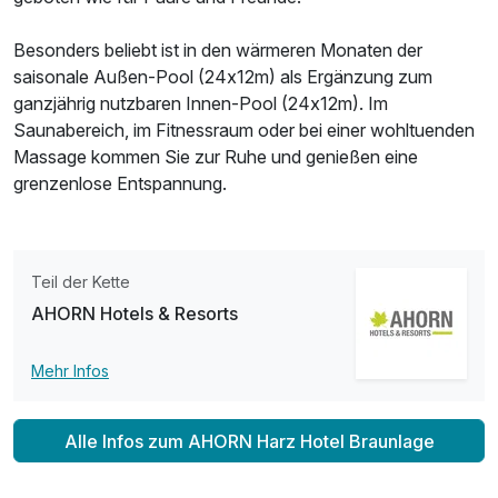
Ausstattung
Besonders beliebt ist in den wärmeren Monaten der
saisonale Außen-Pool (24x12m) als Ergänzung zum
Zusatznächte
ganzjährig nutzbaren Innen-Pool (24x12m). Im
Saunabereich, im Fitnessraum oder bei einer wohltuenden
Massage kommen Sie zur Ruhe und genießen eine
Für 4 Tage
546,00 €
p.P. ab
grenzenlose Entspannung.
Teil der Kette
Einzelzimmer Panorama
AHORN Hotels & Resorts
1 Erwachsenen und 1 Kind
Mehr Infos
Alle Infos zum AHORN Harz Hotel Braunlage