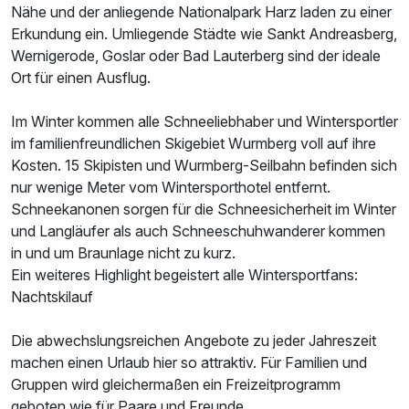
Nähe und der anliegende Nationalpark Harz laden zu einer
Erkundung ein. Umliegende Städte wie Sankt Andreasberg,
Wernigerode, Goslar oder Bad Lauterberg sind der ideale
Ort für einen Ausflug.
Einzelzimmer Klassik
1 Erwachsenen und 1 Kind
Im Winter kommen alle Schneeliebhaber und Wintersportler
im familienfreundlichen Skigebiet Wurmberg voll auf ihre
Kosten. 15 Skipisten und Wurmberg-Seilbahn befinden sich
nur wenige Meter vom Wintersporthotel entfernt.
Schneekanonen sorgen für die Schneesicherheit im Winter
und Langläufer als auch Schneeschuhwanderer kommen
in und um Braunlage nicht zu kurz.
Ein weiteres Highlight begeistert alle Wintersportfans:
Nachtskilauf
Die abwechslungsreichen Angebote zu jeder Jahreszeit
machen einen Urlaub hier so attraktiv. Für Familien und
Gruppen wird gleichermaßen ein Freizeitprogramm
geboten wie für Paare und Freunde.