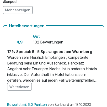
Außenpool
Mehr anzeigen
Hunde im Hotel nicht erlaubt
Auch vegetarische Speisen
Hotelbewertungen
Fitnessgeräte stehen bereit
Gut
Kostenloses W-LAN
4,9
132 Bewertungen
Mit Hotelbar
17% Special: 6=5 Sparangebot am Wurmberg
Wurden sehr Herzlich Empfangen , kompetente
Beratung beim Ein und Ausscheck. Parkplatz
Angebot sehr Teuer pro Nacht. Ist in anderen Hotels
inklusive. Der Aufenthalt im Hotel hat uns sehr
gefallen, werden es auf jeden Fall weiterempfehlen
Liebe Grüße Fam. Medow
Weiterlesen
Bewertet mit 6,0 Punkten
von Burkhard am 13.10.2023