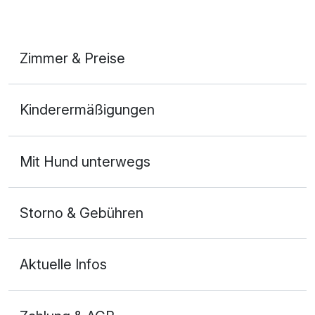
Zimmer & Preise
Doppelzimmer Deluxe
Kinderermäßigungen
2 Erwachsene und 2 Kinder
Mit Hund unterwegs
Storno & Gebühren
Aktuelle Infos