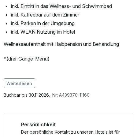
inkl. Eintritt in das Wellness- und Schwimmbad
inkl. Kaffeebar auf dem Zimmer
inkl. Parken in der Umgebung
inkl. WLAN Nutzung im Hotel
Wellnessaufenthalt mit Halbpension und Behandlung
*(drei-Gänge-Menü)
Weiterlesen
Im Angebot enthalten
1 Flasche Mineralwasser, Saunabenutzung, Saunatuch,
Buchbar bis 30.11.2026.
Nr: A439370-11160
Leihbademantel, Parkplatz, Nutzung des Fitnessbereichs,
Nutzung des Wellnessbereichs, W-LAN Nutzung /
Internetnutzung, Frühstück to go, kostenfreier Kaffee/Tee
Persönlichkeit
im Zimmer, ganztägige Nutzung Wellnessbereich nach
check out, Badetasche mit Bademantel und -tücher
Der persönliche Kontakt zu unseren Hotels ist für