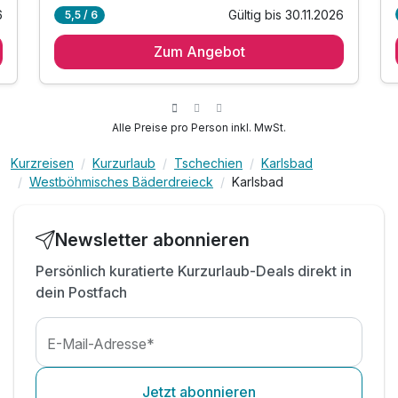
6
Gültig bis 30.11.2026
5,5 / 6
2 Übernachtungen in 3-Sterne-
Ferienwohnungen**
Zum Angebot
2 x reichhaltiges Frühstück vom Buffet
2 x Abendessen im Rahmen der Halbpension*
1 x Sauerstofftherapie pro Person (50 min)
Alle Preise pro Person inkl. MwSt.
1 x Teilmassage pro Person
inkl. Eintritt in die Saunawelt
Kurzreisen
Kurzurlaub
Tschechien
Karlsbad
Westböhmisches Bäderdreieck
Karlsbad
inkl. Eintritt in das Wellness- und Schwimmbad
inkl. Parken in der Umgebung
inkl. Kaffeebar auf dem Zimmer
Newsletter abonnieren
Inkl. WLAN Nutzung im Hotel
Persönlich kuratierte Kurzurlaub-Deals direkt in
dein Postfach
E-Mail-Adresse*
Jetzt abonnieren