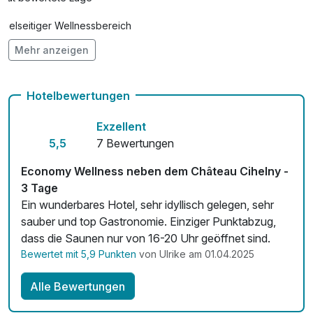
Vielseitiger Wellnessbereich
Mehr anzeigen
Hunde im Hotel erlaubt für 16,00 € pro Stück / Nacht
Fahrradverleih
Hotelbewertungen
Fitnessgeräte stehen bereit
Exzellent
Kostenloses W-LAN
5,5
7 Bewertungen
Zimmerservice verfügbar
Economy Wellness neben dem Château Cihelny -
3 Tage
Mit Hotelbar
Ein wunderbares Hotel, sehr idyllisch gelegen, sehr
sauber und top Gastronomie. Einziger Punktabzug,
dass die Saunen nur von 16-20 Uhr geöffnet sind.
Bewertet mit 5,9 Punkten
von Ulrike am 01.04.2025
Alle Bewertungen