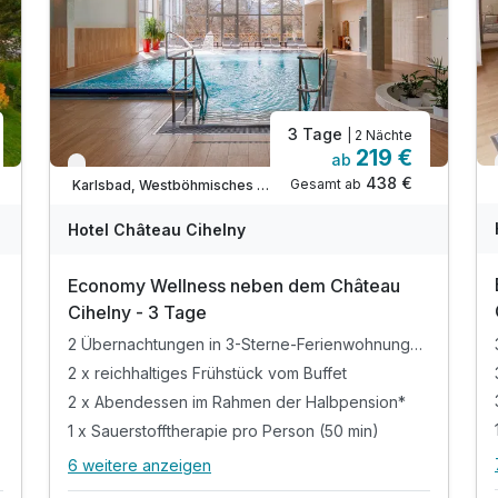
3 Tage
| 2 Nächte
219 €
ab
Verfügbar bis November
438 €
Gesamt ab
Karlsbad, Westböhmisches Bäderdreieck
Hotel Château Cihelny
Economy Wellness neben dem Château
Cihelny - 3 Tage
2 Übernachtungen in 3-Sterne-Ferienwohnungen**
2 x reichhaltiges Frühstück vom Buffet
2 x Abendessen im Rahmen der Halbpension*
1 x Sauerstofftherapie pro Person (50 min)
6 weitere anzeigen
Alle Inklusivleistungen
10 enthalten