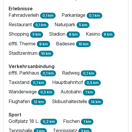
Erlebnisse
Fahrradverleih
Parkanlage
0,1 km
0,1 km
Restaurant
Naturpark
0,1 km
5 km
Shopping
Stadion
Kasino
5 km
6 km
8 km
öfftl. Therme
Badesee
8 km
10 km
Stadtzentrum
10 km
Verkehrsanbindung
öfftl. Parkhaus
Radweg
0,1 km
0,1 km
Taxistand
Hauptbahnhof
0,1 km
0,5 km
Wanderwege
Autobahn
0,5 km
1 km
Flughafen
Skibushaltestelle
12 km
14 km
Sport
Golfplatz 18 L.
Fischen
0,2 km
1 km
Tennishalle
Tennisplatz
3 km
3 km