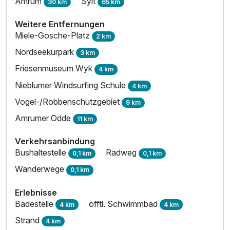
Amrum
Sylt
30 km
65 km
Weitere Entfernungen
Miele-Gosche-Platz
2 km
Nordseekurpark
3 km
Friesenmuseum Wyk
4 km
Nieblumer Windsurfing Schule
4 km
Vogel-/Robbenschutzgebiet
9 km
Amrumer Odde
11 km
Verkehrsanbindung
Bushaltestelle
Radweg
0,1 km
0,1 km
Wanderwege
0,1 km
Erlebnisse
Badestelle
öfftl. Schwimmbad
4 km
4 km
Strand
4 km