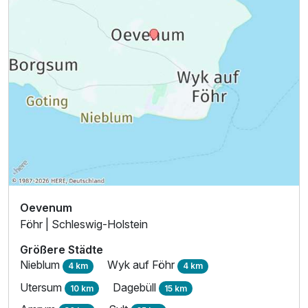
Oevenum
Föhr | Schleswig-Holstein
Größere Städte
Nieblum
Wyk auf Föhr
4 km
4 km
Utersum
Dagebüll
10 km
15 km