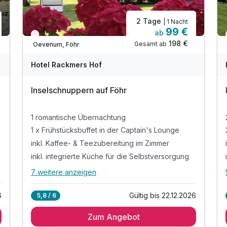
2 Tage
| 1 Nacht
99 €
ab
Wieder frei ab September
198 €
Gesamt ab
Oevenum, Föhr
Hotel Rackmers Hof
Inselschnuppern auf Föhr
1 romantische Übernachtung
1 x Frühstücksbuffet in der Captain's Lounge
inkl. Kaffee- & Teezubereitung im Zimmer
inkl. integrierte Küche für die Selbstversorgung
7 weitere anzeigen
Alle Inklusivleistungen
11 enthalten
6
Gültig bis 22.12.2026
5,8 / 6
1 romantische Übernachtung
Zum Angebot
1 x Frühstücksbuffet in der Captain's Lounge