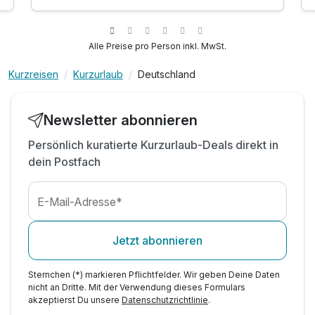
inkl. Kaffee- & Teezubereitung im Zimmer
inkl. integrierte Küche für die Selbstversorgung
inkl. Eintritt in den Wellnessbereich
Alle Preise pro Person inkl. MwSt.
mit verschiedene Saunen & Ruhebereich
Kurzreisen
Kurzurlaub
Deutschland
inkl. Leihbademantel & Saunatuch
inkl. Nutzung des Fitnessbereiches
mit Laufband, Ergometer & Crosstrainer
Newsletter abonnieren
inkl. Nutzung W-Lan
Persönlich kuratierte Kurzurlaub-Deals direkt in
inkl. Parkplatz
dein Postfach
E-Mail-Adresse*
Jetzt abonnieren
Sternchen (*) markieren Pflichtfelder. Wir geben Deine Daten
nicht an Dritte. Mit der Verwendung dieses Formulars
akzeptierst Du unsere
Datenschutzrichtlinie
.