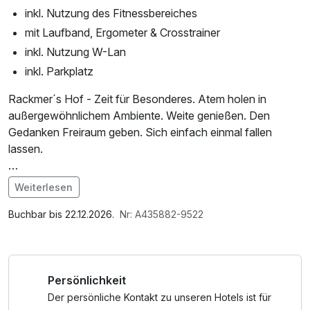
inkl. Nutzung des Fitnessbereiches
mit Laufband, Ergometer & Crosstrainer
inkl. Nutzung W-Lan
inkl. Parkplatz
Rackmer´s Hof - Zeit für Besonderes. Atem holen in
außergewöhnlichem Ambiente. Weite genießen. Den
Gedanken Freiraum geben. Sich einfach einmal fallen
lassen.
Beginnen Sie Ihren Kurzurlaub mit der Fährüberfahrt in
Weiterlesen
Dagebüll. Die 50-minütige durch das Wattenmeer ist
Im Angebot enthalten
Erlebnis und Entspannung pur.
1 Flasche Mineralwasser, Saunabenutzung, Saunatuch,
Buchbar bis 22.12.2026.
Nr: A435882-9522
TIPP: Reservieren Sie Ihren Fährplatz rechtzeitig, wenn
Leihbademantel, Parkplatz, Nutzung des Fitnessbereichs,
Sie mit dem Auto anreisen.
Nutzung des Wellnessbereichs, W-LAN Nutzung /
Internetnutzung, kostenfreier Kaffee/Tee im Zimmer,
Persönlichkeit
Badetasche mit Bademantel und -tücher
Der persönliche Kontakt zu unseren Hotels ist für