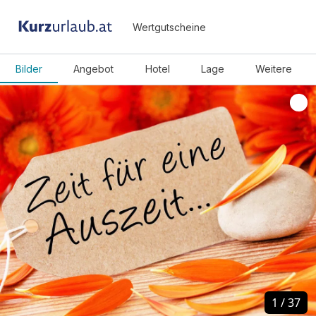
Wertgutscheine
Bilder
Angebot
Hotel
Lage
Weitere
1
1
/
/
37
37