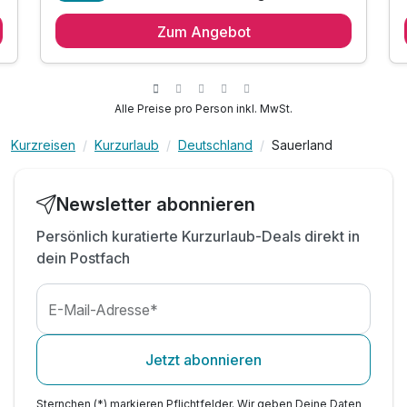
2 kuschelige Übernachtungen
Zum Angebot
2 x reichhaltiges Frühstück
1 x prickelnde Fl. Sekt bei Anreise auf dem
Zimmer
1 x romantisches 4-Gang-Candle Light Dinner
Alle Preise pro Person inkl. MwSt.
1 x Flasche Mineralwasser bei Anreise auf
Zimmer
Kurzreisen
Kurzurlaub
Deutschland
Sauerland
inkl. Nutzung der Saunalandschaft
inkl. Parkplatz am Hotel
Newsletter abonnieren
inkl. WLAN
Persönlich kuratierte Kurzurlaub-Deals direkt in
dein Postfach
E-Mail-Adresse*
Jetzt abonnieren
Sternchen (*) markieren Pflichtfelder. Wir geben Deine Daten