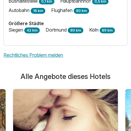
Bushaltestelle
Hauptbahnhof
0,1 km
0,5 km
Autobahn
Flughafen
16 km
80 km
Größere Städte
Siegen
Dortmund
Köln
42 km
80 km
89 km
Rechtliches Problem melden
Alle Angebote dieses Hotels