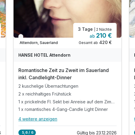
3 Tage
| 2 Nächte
210 €
ab
Verfügbar bis Dezember
420 €
Gesamt ab
Attendorn, Sauerland
HANSE HOTEL Attendorn
Romantische Zeit zu Zweit im Sauerland
inkl. Candlelight-Dinner
2 kuschelige Übernachtungen
2 x reichhaltiges Frühstück
1 x prickelnde Fl. Sekt bei Anreise auf dem Zimmer
1 x romantisches 4-Gang-Candle Light Dinner
4 weitere anzeigen
Alle Inklusivleistungen
8 enthalten
6
Gültig bis 23.12.2026
5,6 / 6