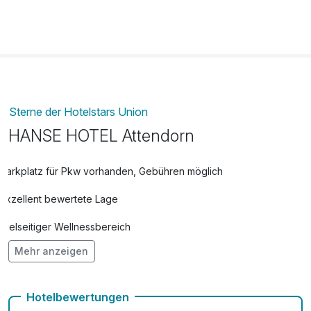
Sterne der Hotelstars Union
HANSE HOTEL Attendorn
Parkplatz für Pkw vorhanden, Gebühren möglich
Exzellent bewertete Lage
Vielseitiger Wellnessbereich
Mehr anzeigen
Hunde im Hotel erlaubt für 10,00 € pro Stück / Tag
Auch vegetarische Speisen
Hotelbewertungen
Fahrradverleih