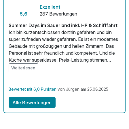
Exzellent
Fitnessgeräte stehen bereit
5,6
287 Bewertungen
Kostenloses W-LAN
Summer Days im Sauerland inkl. HP & Schifffahrt
Ich bin kurzentschlossen dorthin gefahren und bin
Zimmerservice verfügbar
super zufrieden wieder gefahren. Es ist ein modernes
Gebäude mit großzügigen und hellen Zimmern. Das
Mit Hotelbar
Personal ist sehr freundlich und kompetent. Und die
Küche war superklasse. Preis-Leistung stimmen
absolut! Ich werde nochmal hinfahren und freue mich
Weiterlesen
jetzt schon darauf!
Bewertet mit 6,0 Punkten
von Jürgen am 25.08.2025
Alle Bewertungen