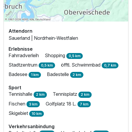
Attendorn
Sauerland | Nordrhein-Westfalen
Erlebnisse
Fahrradverleih
Shopping
0,5 km
Stadtzentrum
öfftl. Schwimmbad
0,5 km
0,7 km
Badesee
Badestelle
1 km
2 km
Sport
Tennishalle
Tennisplatz
2 km
2 km
Fischen
Golfplatz 18 L.
3 km
7 km
Skigebiet
10 km
Verkehrsanbindung