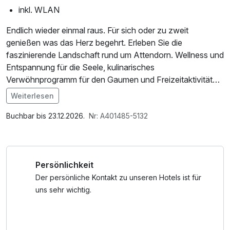
inkl. WLAN
Endlich wieder einmal raus. Für sich oder zu zweit
genießen was das Herz begehrt. Erleben Sie die
faszinierende Landschaft rund um Attendorn. Wellness und
Entspannung für die Seele, kulinarisches
Verwöhnprogramm für den Gaumen und Freizeitaktivitäten
in intakter Natur.
Weiterlesen
Im Angebot enthalten
1 Flasche Mineralwasser, Saunatuch, Leihbademantel,
Buchbar bis 23.12.2026.
Nr: A401485-5132
Parkplatz, Nutzung des Fitnessbereichs, W-LAN Nutzung /
Internetnutzung, Nutzung Öffentliches Internetterminal,
kostenfreier Kaffee/Tee im Zimmer
Persönlichkeit
Der persönliche Kontakt zu unseren Hotels ist für
uns sehr wichtig.