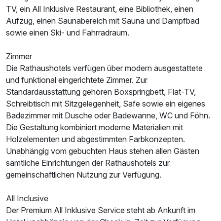
TV, ein All Inklusive Restaurant, eine Bibliothek, einen
Aufzug, einen Saunabereich mit Sauna und Dampfbad
sowie einen Ski- und Fahrradraum.
Ausstattung
Zimmer
Die Rathaushotels verfügen über modern ausgestattete
Für 4 Tage
und funktional eingerichtete Zimmer. Zur
257,00 €
p.P. ab
Standardausstattung gehören Boxspringbett, Flat-TV,
Schreibtisch mit Sitzgelegenheit, Safe sowie ein eigenes
Badezimmer mit Dusche oder Badewanne, WC und Föhn.
Die Gestaltung kombiniert moderne Materialien mit
Holzelementen und abgestimmten Farbkonzepten.
Familienzimmer B
Unabhängig vom gebuchten Haus stehen allen Gästen
2 Erwachsene und 1 Kind
sämtliche Einrichtungen der Rathaushotels zur
gemeinschaftlichen Nutzung zur Verfügung.
All Inclusive
Der Premium All Inklusive Service steht ab Ankunft im