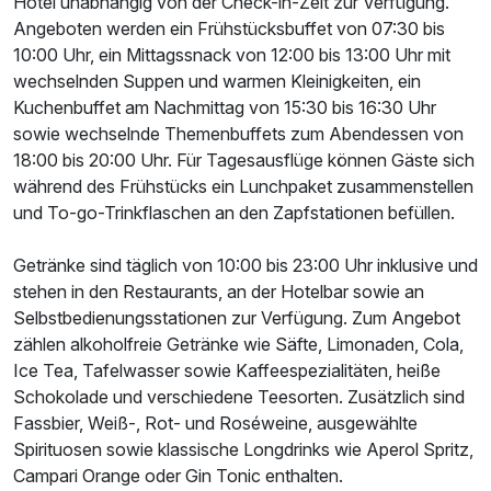
Hotel unabhängig von der Check-in-Zeit zur Verfügung.
Angeboten werden ein Frühstücksbuffet von 07:30 bis
10:00 Uhr, ein Mittagssnack von 12:00 bis 13:00 Uhr mit
wechselnden Suppen und warmen Kleinigkeiten, ein
Kuchenbuffet am Nachmittag von 15:30 bis 16:30 Uhr
sowie wechselnde Themenbuffets zum Abendessen von
18:00 bis 20:00 Uhr. Für Tagesausflüge können Gäste sich
während des Frühstücks ein Lunchpaket zusammenstellen
und To-go-Trinkflaschen an den Zapfstationen befüllen.
Getränke sind täglich von 10:00 bis 23:00 Uhr inklusive und
stehen in den Restaurants, an der Hotelbar sowie an
Selbstbedienungsstationen zur Verfügung. Zum Angebot
zählen alkoholfreie Getränke wie Säfte, Limonaden, Cola,
Ice Tea, Tafelwasser sowie Kaffeespezialitäten, heiße
Schokolade und verschiedene Teesorten. Zusätzlich sind
Ausstattung
Fassbier, Weiß-, Rot- und Roséweine, ausgewählte
Spirituosen sowie klassische Longdrinks wie Aperol Spritz,
Campari Orange oder Gin Tonic enthalten.
Für 4 Tage
275,00 €
p.P. ab