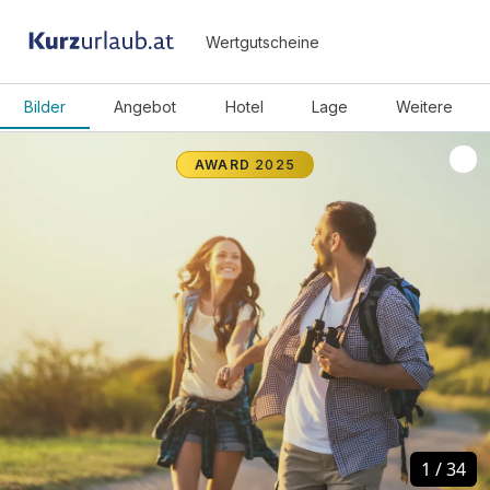
Wertgutscheine
Bilder
Angebot
Hotel
Lage
Weitere
AWARD
2025
1
1
/
/
34
34