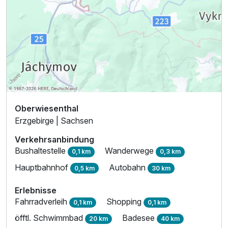
Oberwiesenthal
Erzgebirge | Sachsen
Verkehrsanbindung
Bushaltestelle
Wanderwege
0,1 km
0,3 km
Hauptbahnhof
Autobahn
0,5 km
30 km
Erlebnisse
Fahrradverleih
Shopping
0,1 km
0,1 km
öfftl. Schwimmbad
Badesee
20 km
40 km