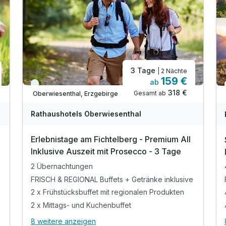
3 Tage
| 2 Nächte
159 €
ab
Immer verfügbar
318 €
Gesamt ab
Oberwiesenthal, Erzgebirge
A
WAR
W
Rathaushotels Oberwiesenthal
D
202
2
Erlebnistage am Fichtelberg - Premium All
5
5
Inklusive Auszeit mit Prosecco - 3 Tage
2 Übernachtungen
FRISCH & REGIONAL Buffets + Getränke inklusive
2 x Frühstücksbuffet mit regionalen Produkten
2 x Mittags- und Kuchenbuffet
8 weitere anzeigen
12 enthalten