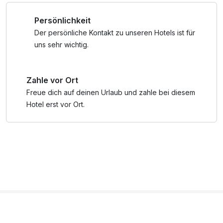
Coaster, die Flyline, der Jump & Slide Park, Spiel- und
Persönlichkeit
Erlebnisangebote sowie kulturelle Aktivitäten wie
Kerzenziehen oder Besucher Bergwerke zur Verfügung.
Der persönliche Kontakt zu unseren Hotels ist für
Radfahrer profitieren von abwechslungsreichen
uns sehr wichtig.
Mountainbike-, E-Bike- und Gravelstrecken, einem
Pumptrack sowie grenzüberschreitenden Routen in die
Zahle vor Ort
umliegende Mittelgebirgslandschaft bis nach Tschechien.
Freue dich auf deinen Urlaub und zahle bei diesem
Der Aufenthalt beinhaltet die Premium All Inklusive
Hotel erst vor Ort.
Verpflegung mit einem reichhaltigen Frühstücksbuffet,
einem Mittagssnack mit wechselnden warmen
Kleinigkeiten, einem Kuchenangebot am Nachmittag sowie
abwechslungsreichen Abendbuffets.
Im Rahmen des Arrangements steht eine umfangreiche
Auswahl an hochwertigen alkoholfreien und alkoholischen
Getränken zur Verfügung. Dazu zählen verschiedene
Säfte, Limonaden, Schiwasser, Tafelwasser sowie