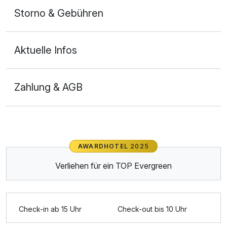
Storno & Gebühren
Aktuelle Infos
Zahlung & AGB
Ausstattung
AWARDHOTEL
2025
Für 4 Tage
239,00 €
p.P. ab
Verliehen für ein TOP Evergreen
Check-in ab 15 Uhr
Check-out bis 10 Uhr