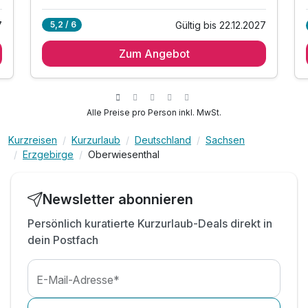
Alle Inklusivleistungen
Gültig bis 22.12.2027
5,2 / 6
7
2 Übernachtungen
Zum Angebot
FRISCH & REGIONAL Buffets + Getränke inklusive
2 x Frühstücksbuffet mit regionalen Produkten
2 x Mittags- und Kuchenbuffet
All Inklusive Getränke von 10-23 Uhr
Alle Preise pro Person inkl. MwSt.
2 x Abendessen vom Themenbuffet
Kurzreisen
Kurzurlaub
Deutschland
Sachsen
1 x Flasche Prosecco pro Zimmer
Erzgebirge
Oberwiesenthal
Entspannung mit Dampfbad und Saunen
inkl. Leih-Spiele für Kinder und Erwachsene
inkl. Sky-Sports Bar & Lounge mit Billiard & Dart
Newsletter abonnieren
Rathaushotels Wanderflasche zum Nachfüllen
Persönlich kuratierte Kurzurlaub-Deals direkt in
inkl. Tageszeitungen & Hotel App
dein Postfach
E-Mail-Adresse*