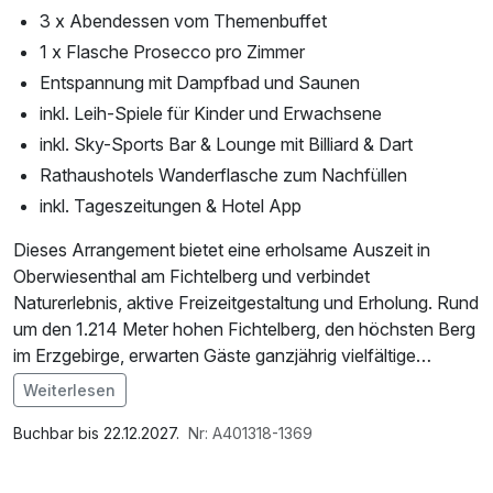
3 x Abendessen vom Themenbuffet
1 x Flasche Prosecco pro Zimmer
Entspannung mit Dampfbad und Saunen
inkl. Leih-Spiele für Kinder und Erwachsene
inkl. Sky-Sports Bar & Lounge mit Billiard & Dart
Rathaushotels Wanderflasche zum Nachfüllen
inkl. Tageszeitungen & Hotel App
Dieses Arrangement bietet eine erholsame Auszeit in
Oberwiesenthal am Fichtelberg und verbindet
Naturerlebnis, aktive Freizeitgestaltung und Erholung. Rund
um den 1.214 Meter hohen Fichtelberg, den höchsten Berg
im Erzgebirge, erwarten Gäste ganzjährig vielfältige
Aktivitäten. Das Hotel liegt direkt im Ortszentrum und von
Weiterlesen
hier aus sind Wanderwege, Panorama- und Themenpfade,
Im Angebot enthalten
die historische Fichtelberg-Schwebebahn sowie die
Saunabenutzung, Saunatuch, W-LAN Nutzung /
Buchbar bis 22.12.2027.
Nr: A401318-1369
Fichtelbergbahn schnell erreichbar. Ergänzend stehen
Internetnutzung, Tageszeitung
Freizeitangebote wie die alpine Sommerrodelbahn O’thal