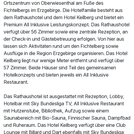
Ortszentrum von Oberwiesenthal am Fuße des
Für 4 Tage
402,00 €
p.P. ab
Fichtelbergs im Erzgebirge. Die Hotelfamilie besteht aus
dem Rathaushotel und dem Hotel Keilberg und bietet ein
Premium All Inklusive Leistungskonzept. Das Rathaushotel
verfügt über 56 Zimmer sowie eine zentrale Rezeption, an
der Check-in und Gästebetreuung erfolgen. Von hier aus
Familienzimmer A
lassen sich Aktivitäten rund um den Fichtelberg sowie
2 Erwachsene und 2 Kinder
Ausflüge in die Region Erzgebirge organisieren. Das Hotel
Keilberg liegt nur wenige Meter entfernt und verfügt über
57 Zimmer. Beide Häuser sind Teil des gemeinsamen
Hotelkonzepts und bieten jeweils ein All Inklusive
Restaurant.
Das Rathaushotel ist ausgestattet mit Rezeption, Lobby,
Hotelbar mit Sky Bundesliga TV, All Inklusive Restaurant
mit Hutzenstube, Bibliothek, Aufzug sowie einem
Saunabereich mit Bio-Sauna, Finnischer Sauna, Dampfbad
und Ruheraum. Das Hotel Keilberg verfügt über eine Club
Lounge mit Billard und Dart ebenfalls mit Sky Bundesliga