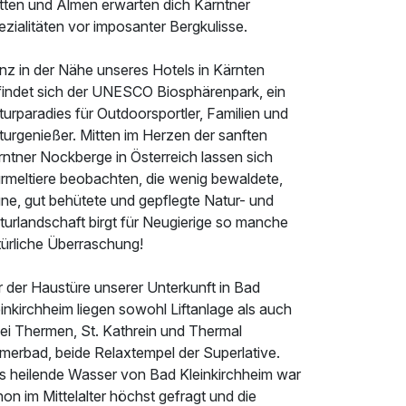
tten und Almen erwarten dich Kärntner
zialitäten vor imposanter Bergkulisse.
nz in der Nähe unseres Hotels in Kärnten
findet sich der UNESCO Biosphärenpark, ein
urparadies für Outdoorsportler, Familien und
turgenießer. Mitten im Herzen der sanften
rntner Nockberge in Österreich lassen sich
rmeltiere beobachten, die wenig bewaldete,
üne, gut behütete und gepflegte Natur- und
turlandschaft birgt für Neugierige so manche
türliche Überraschung!
r der Haustüre unserer Unterkunft in Bad
inkirchheim liegen sowohl Liftanlage als auch
ei Thermen, St. Kathrein und Thermal
merbad, beide Relaxtempel der Superlative.
s heilende Wasser von Bad Kleinkirchheim war
on im Mittelalter höchst gefragt und die