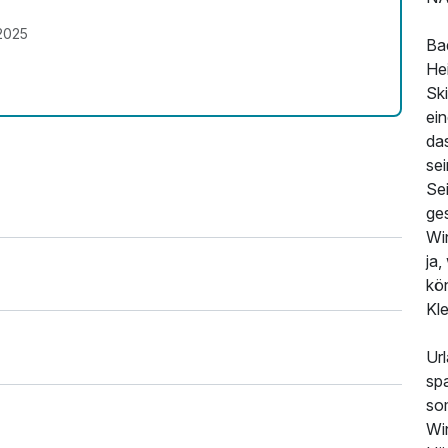
2025
Bad
Hei
Sk
ei
das
se
Se
ge
Wi
ja,
kö
Kle
Url
sp
so
Wi