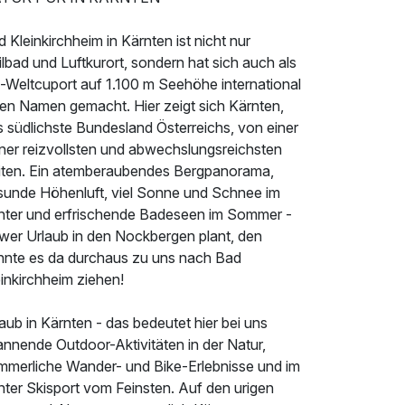
 Kleinkirchheim in Kärnten ist nicht nur
lbad und Luftkurort, sondern hat sich auch als
i-Weltcuport auf 1.100 m Seehöhe international
nen Namen gemacht. Hier zeigt sich Kärnten,
 südlichste Bundesland Österreichs, von einer
iner reizvollsten und abwechslungsreichsten
iten. Ein atemberaubendes Bergpanorama,
sunde Höhenluft, viel Sonne und Schnee im
nter und erfrischende Badeseen im Sommer -
 wer Urlaub in den Nockbergen plant, den
nnte es da durchaus zu uns nach Bad
inkirchheim ziehen!
aub in Kärnten - das bedeutet hier bei uns
annende Outdoor-Aktivitäten in der Natur,
mmerliche Wander- und Bike-Erlebnisse und im
nter Skisport vom Feinsten. Auf den urigen