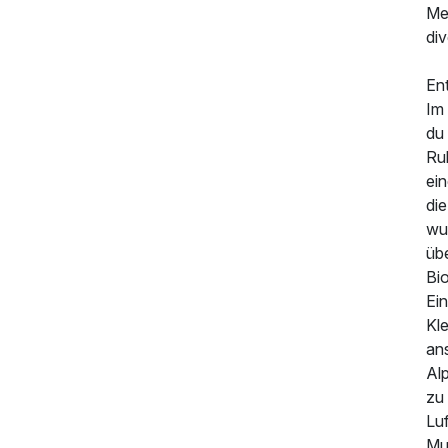
Men
div
En
Im
du
Ru
ei
die
wu
übe
Bi
Ein
Kl
an
176,00 €
p.P. ab
Al
zu 
Luf
Mu