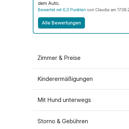
dem Auto.
Bewertet mit 6,0 Punkten
von Claudia am 17.08.
Alle Bewertungen
Zimmer & Preise
Doppelzimmer Bergblick
Kinderermäßigungen
2 Erwachsene und 1 Kind
Mit Hund unterwegs
Storno & Gebühren