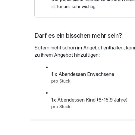
ist für uns sehr wichtig.
** SOMMERREGION BAD KLEINKIRCHHEI
- 2 Kabinenbahnen
- 10 Berggipfel
Darf es ein bisschen mehr sein?
- 15 km langer Flow Bike Trail
- über 70 Wanderwege
Sofern nicht schon im Angebot enthalten, kön
zu ihrem Angebot hinzufügen:
* SONNENSCHEINCARD
Zu jeder Übernachtung in unserem Hotel erhält
Sonnenschein Card. Mit dieser Karte werden dir
1 x Abendessen Erwachsene
Rabatte geboten.
pro Stück
- Bonuspartner mit attraktiven Ermäßigungen 
1x Abendessen Kind (6-15,9 Jahre)
- ermäßigte Nutzung des Nockmobils
pro Stück
- Aktivprogramm mit kostenlosen und reduzier