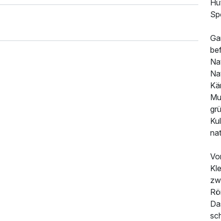
Hü
Spe
Ga
be
Nat
Na
Kä
Mu
gr
194,00 €
p.P. ab
Kul
na
Vo
Kle
zw
Rö
Da
sch