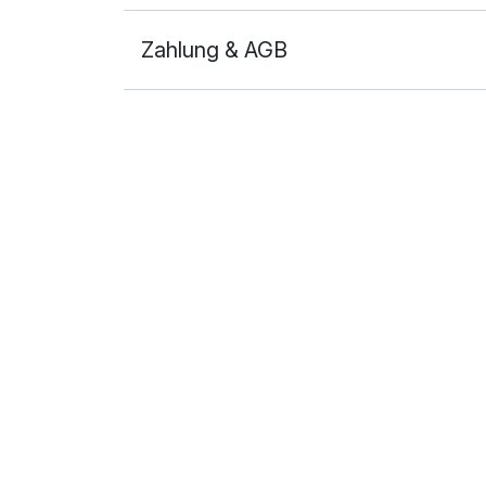
Zahlung & AGB
Ausstattung
Für 5 Tage
Doppelzimmer Standard
2 Erwachsene und 1 Kind