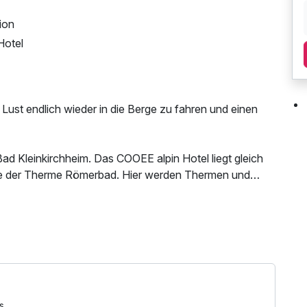
ion
Hotel
 Lust endlich wieder in die Berge zu fahren und einen
ad Kleinkirchheim. Das COOEE alpin Hotel liegt gleich
ie der Therme Römerbad. Hier werden Thermen und
 Das Hotel liegt gleich neben dem längsten Flow County
hn, gibt es viele Fahrrad- und Wandertrails in
ung des Fitnessbereichs, W-LAN Nutzung /
r in der Römerbadtherme, welche in wenigen Metern zu
nen Saunen, mit Blick auf die Kaiserburg.
r schmackhaften Halbpension direkt vor Ort upgraden.
s