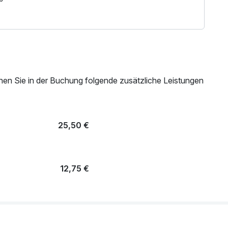
M
nen Sie in der Buchung folgende zusätzliche Leistungen
st du beim Check-In die Bad Kleinkirchheim
 viele spannende Aktivitäten, Ausflüge und tolle
25,50 €
und Gratisangeboten
12,75 €
ten Angeboten für die gesamte Familie