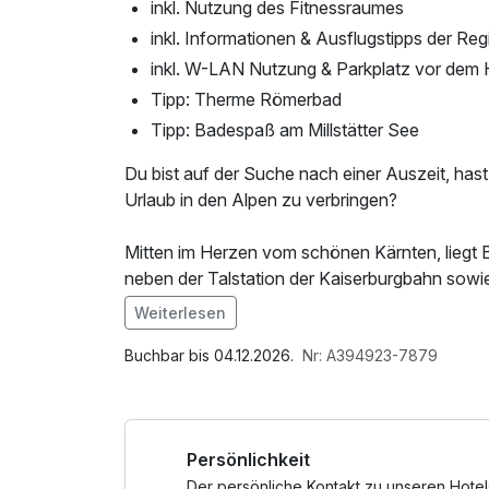
inkl. Nutzung des Fitnessraumes
inkl. Informationen & Ausflugstipps der Reg
inkl. W-LAN Nutzung & Parkplatz vor dem 
Tipp: Therme Römerbad
Tipp: Badespaß am Millstätter See
Du bist auf der Suche nach einer Auszeit, hast
Urlaub in den Alpen zu verbringen?
Mitten im Herzen vom schönen Kärnten, liegt B
neben der Talstation der Kaiserburgbahn sow
Aktivurlaub verbunden, wie nirgendwo anders.
Weiterlesen
Trail Europas und durch die angrenzende Bergba
Im Angebot enthalten
unmittelbarer Nähe.
Saunabenutzung, Saunatuch, Parkplatz, Nutz
Buchbar bis 04.12.2026.
Nr: A394923-7879
Internetnutzung
Nach dem Sport kommt die Erholung. Entwede
erreichen ist oder in einer der beiden hauseige
Persönlichkeit
Gerne kannst du deinen Aufenthalt mit unsere
Der persönliche Kontakt zu unseren Hotel