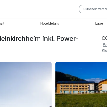
Gutschein vers
halt
Hotel
details
Lage
einkirchheim inkl. Power-
CO
Ba
Kl