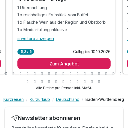
1 Übernachtung
1 x reichhaltiges Frühstück vom Buffet
1 x Flasche Wein aus der Region und Obstkorb
1 x Minibarfüllung inklusive
5 weitere anzeigen
Alle Inklusivleistungen
9 enthalten
6
Gültig bis 10.10.2026
5,2 / 6
1 Übernachtung
Zum Angebot
1 x reichhaltiges Frühstück vom Buffet
1 x Flasche Wein aus der Region und Obstkorb
1 x Minibarfüllung inklusive
1 x 1 Aperitif im Partner-Restaurant
Alle Preise pro Person inkl. MwSt.
inkl. Nutzung der hauseigenen Sauna und
Dampfbad
Kurzreisen
Kurzurlaub
Deutschland
Baden-Württemberg
inkl. Nutzung des Fitnessraums
inkl. kuscheliger Leih-Bademantel und
Newsletter abonnieren
Badeschuhe
inkl. W-LAN & Parkplatz