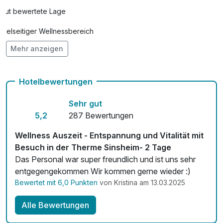
Gut bewertete Lage
Vielseitiger Wellnessbereich
Mehr anzeigen
Hunde im Hotel erlaubt
kostenfreie Leihfahrräder
Hotelbewertungen
Fitnessgeräte stehen bereit
Sehr gut
Kostenloses W-LAN
5,2
287 Bewertungen
Zimmerservice verfügbar
Wellness Auszeit - Entspannung und Vitalität mit
Besuch in der Therme Sinsheim- 2 Tage
Mit Hotelbar
Das Personal war super freundlich und ist uns sehr
entgegengekommen Wir kommen gerne wieder :)
Bewertet mit 6,0 Punkten
von Kristina am 13.03.2025
Alle Bewertungen