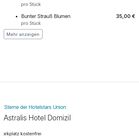
pro Stück
Bunter Strauß Blumen
35,00 €
pro Stück
Mehr anzeigen
Flasche Wein aus der Region
18,70 €
pro Stück
Picknickkorb
25,00 €
pro Stück
Zustellbett
20,00 €
pro Nacht
Sterne der Hotelstars Union
Astralis Hotel Domizil
Parkplatz kostenfrei