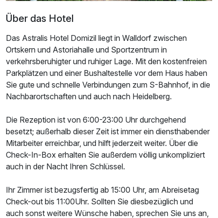
Über das Hotel
Das Astralis Hotel Domizil liegt in Walldorf zwischen
Ortskern und Astoriahalle und Sportzentrum in
verkehrsberuhigter und ruhiger Lage. Mit den kostenfreien
Parkplätzen und einer Bushaltestelle vor dem Haus haben
Sie gute und schnelle Verbindungen zum S-Bahnhof, in die
Nachbarortschaften und auch nach Heidelberg.
Die Rezeption ist von 6:00-23:00 Uhr durchgehend
besetzt; außerhalb dieser Zeit ist immer ein diensthabender
Mitarbeiter erreichbar, und hilft jederzeit weiter. Über die
Ausstattung
Check-In-Box erhalten Sie außerdem völlig unkompliziert
auch in der Nacht Ihren Schlüssel.
Zusatznächte
Ihr Zimmer ist bezugsfertig ab 15:00 Uhr, am Abreisetag
Für 8 Tage
769,00 €
Check-out bis 11:00Uhr. Sollten Sie diesbezüglich und
p.P. ab
auch sonst weitere Wünsche haben, sprechen Sie uns an,