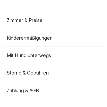
Zimmer & Preise
Doppelzimmer Komfort
Kinderermäßigungen
2 Erwachsene
Mit Hund unterwegs
Storno & Gebühren
Zahlung & AGB