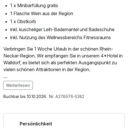
1 x Minibarfüllung gratis
1 Flasche Wein aus der Region
1 x Obstkorb
inkl. kuscheliger Leih-Bademantel und Badeschuhe
inkl. Nutzung des Wellnessbereichs Fitnessraums
Verbringen Sie 1 Woche Urlaub in der schönen Rhein-
Neckar-Region. Wir empfangen Sie in unserem 4*Hotel in
Walldorf, es bietet sich als perfekten Ausgangspunkt zu
vielen schönen Attraktionen in der Region.
Der Besuch im Schwetzinger Schlossgarten, im
Weiterlesen
Heidelberger Schloss und in der Badewelt in Sinsheim sind
Im Angebot enthalten
bereits inklusive für Sie!
1 Flasche Mineralwasser, Saunabenutzung, Saunatuch,
Buchbar bis 10.10.2026.
Nr: A378976-5382
Leihbademantel, Parkplatz, 1 x gefüllte Minibar, Nutzung
Weitere tolle Ausflugsziele, wie die Domstadt Speyer oder
des Fitnessbereichs, Nutzung des Wellnessbereichs, W-
Wandern im Odenwald/Neckartal sind nicht weit entfernt.
LAN Nutzung / Internetnutzung, Frühstück aufs Zimmer,
Persönlichkeit
Wir geben Ihnen gerne weitere Tipps nach Ihren
kostenfreier Kaffee/Tee im Zimmer, Tageszeitung