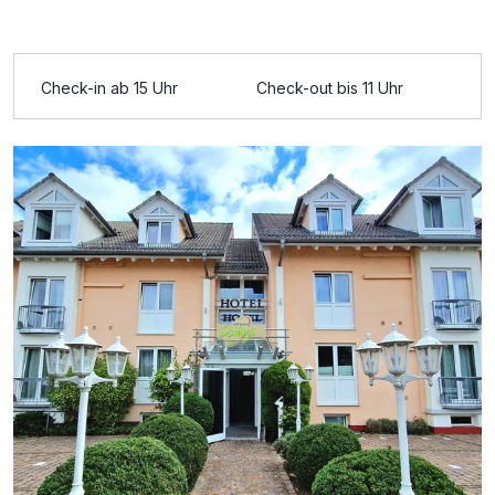
Check-in ab 15 Uhr
Check-out bis 11 Uhr
Ausstattung
Zusatznächte
Für 8 Tage
578,00 €
p.P. ab
Einzelzimmer Komfort
1 Erwachsenen und 1 Kind