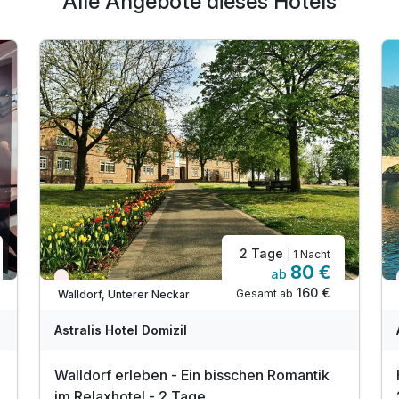
Alle Angebote dieses Hotels
2 Tage
| 1 Nacht
80 €
ab
Nur noch Restplätze
160 €
Gesamt ab
Walldorf, Unterer Neckar
Astralis Hotel Domizil
Walldorf erleben - Ein bisschen Romantik
im Relaxhotel - 2 Tage