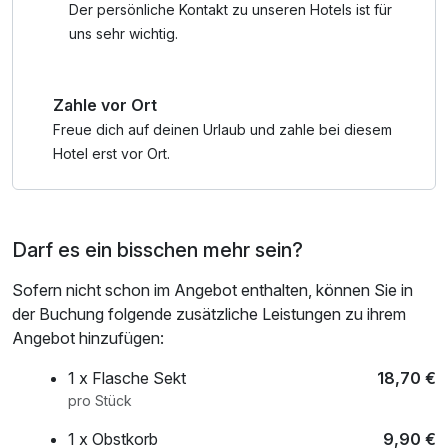
Wünschen.
Der persönliche Kontakt zu unseren Hotels ist für
uns sehr wichtig.
!!! Wichtige Informationen: Bitte teilen Sie dem Hotel Ihr
Wunschdatum für den Besuch in der Therme mit. Eine
Zahle vor Ort
Anzahlung an das Hotel ist erforderlich, Sie erhalten die
Eintrittstickets vorab per Email. Eine Rückerstattung der
Freue dich auf deinen Urlaub und zahle bei diesem
Tickets/der Anzahlung ist im Falle einer Stornierung nicht
Hotel erst vor Ort.
möglich.
Das Mindestalter in der Therme & Sauna ist 16 Jahre,
Kinder sind nur im Bereich "Palmenparadies" und auch nur
Darf es ein bisschen mehr sein?
Samstags erlaubt.
Sofern nicht schon im Angebot enthalten, können Sie in
der Buchung folgende zusätzliche Leistungen zu ihrem
Angebot hinzufügen:
1 x Flasche Sekt
18,70 €
pro Stück
1 x Obstkorb
9,90 €