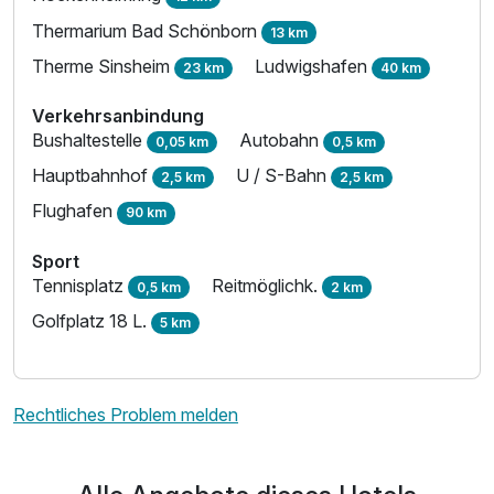
Thermarium Bad Schönborn
13 km
Therme Sinsheim
Ludwigshafen
23 km
40 km
Verkehrsanbindung
Bushaltestelle
Autobahn
0,05 km
0,5 km
Hauptbahnhof
U / S-Bahn
2,5 km
2,5 km
Flughafen
90 km
Sport
Tennisplatz
Reitmöglichk.
0,5 km
2 km
Golfplatz 18 L.
5 km
Rechtliches Problem melden