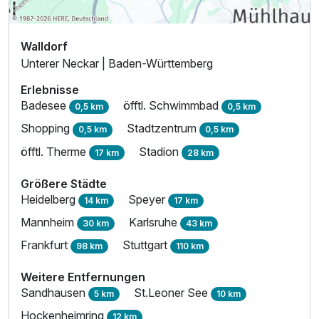
Walldorf
Unterer Neckar | Baden-Württemberg
Erlebnisse
Badesee
öfftl. Schwimmbad
0,5 km
0,5 km
Shopping
Stadtzentrum
0,5 km
0,5 km
öfftl. Therme
Stadion
17 km
28 km
Größere Städte
Heidelberg
Speyer
14 km
17 km
Mannheim
Karlsruhe
30 km
43 km
Frankfurt
Stuttgart
98 km
110 km
Weitere Entfernungen
Sandhausen
St.Leoner See
5 km
10 km
Hockenheimring
12 km