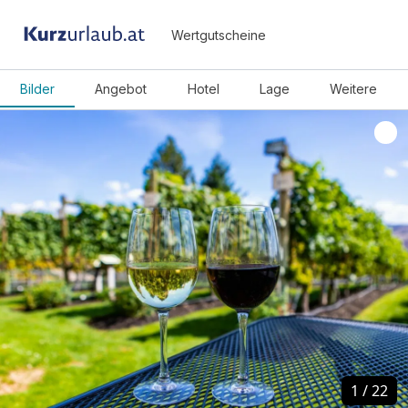
Wertgutscheine
Bilder
Angebot
Hotel
Lage
Weitere
1
1
/
/
22
22