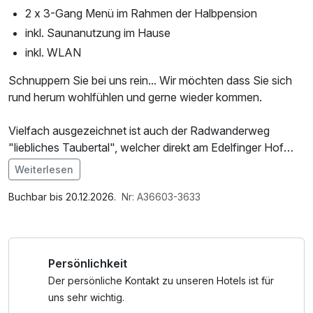
2 x 3-Gang Menü im Rahmen der Halbpension
inkl. Saunanutzung im Hause
inkl. WLAN
Schnuppern Sie bei uns rein... Wir möchten dass Sie sich
rund herum wohlfühlen und gerne wieder kommen.
Vielfach ausgezeichnet ist auch der Radwanderweg
"liebliches Taubertal", welcher direkt am Edelfinger Hof
vorbei führt. Da nur geringe Höhenmeter zu bewältigen
Weiterlesen
sind, ist er auch ideal für Familien geeignet. In Bad
Im Angebot enthalten
Mergentheim befindet sich zudem Europas artenreichster
Saunabenutzung, Leihbademantel, Parkplatz, W-LAN
Buchbar bis 20.12.2026.
Nr: A36603-3633
Wildtierpark, sowie die neu eröffnete Solymar Therme.
Nutzung / Internetnutzung, Late Check Out
Persönlichkeit
Der persönliche Kontakt zu unseren Hotels ist für
uns sehr wichtig.