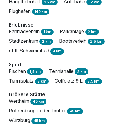
Hauptbahnhof
Autobahn
1,5 km
12 km
Flughafen
140 km
Erlebnisse
Fahrradverleih
Parkanlage
1 km
2 km
Stadtzentrum
Bootsverleih
2 km
2,5 km
öfftl. Schwimmbad
4 km
Sport
Fischen
Tennishalle
1,5 km
2 km
Tennisplatz
Golfplatz 9 L.
2 km
2,5 km
Größere Städte
Wertheim
40 km
Rothenburg ob der Tauber
45 km
Würzburg
45 km