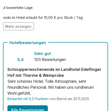
Gut bewertete Lage
Hunde im Hotel erlaubt für 10,00 € pro Stück / Tag
Mehr anzeigen
Auch vegetarische Speisen
Fahrradverleih
Hotelbewertungen
Kostenloses W-LAN
Sehr gut
Zimmerservice verfügbar
5,4
103 Bewertungen
Mit Hotelbar
Schnupperwochenende im Landhotel Edelfinger
Hof mit Therme & Weinprobe
Sehr schönes Hotel. Tolle Atmosphäre, sehr
freundliches Personal. Wir haben uns rundherum
Wohl gefühlt.
Bewertet mit 6,0 Punkten
von Bernd am 25.11.2025
Alle Bewertungen