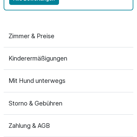
Zimmer & Preise
Doppelzimmer
Kinderermäßigungen
2 Erwachsene und 1 Kind
Ausstattung
Mit Hund unterwegs
Für 3 Tage
199,00 €
p.P. ab
Storno & Gebühren
Zahlung & AGB
Doppelzimmer zur Einzelnutzung