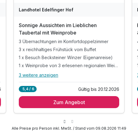
Landhotel Edelfinger Hof
Sonnige Aussichten im Lieblichen
Taubertal mit Weinprobe
3 Übernachtungen im Komfortdoppelzimmer
3 x reichhaltiges Frühstück vom Buffet
1 x Besuch Becksteiner Winzer (Eigenanreise)
1 x Weinprobe von 3 erlesenen regionalen Weinen
3 weitere anzeigen
Alle Inklusivleistungen
7 enthalten
6
Gültig bis 20.12.2026
5,4 / 6
3 Übernachtungen im Komfortdoppelzimmer
Zum Angebot
3 x reichhaltiges Frühstück vom Buffet
1 x Besuch Becksteiner Winzer (Eigenanreise)
1 x Weinprobe von 3 erlesenen regionalen
Weinen
Alle Preise pro Person inkl. MwSt. / Stand vom 09.08.2026 11:49
s
3 x 3 Gang Menü