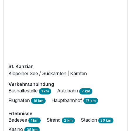
Ausstattung
Für 7 Tage
720,00 €
p.P. ab
St. Kanzian
Klopeiner See / Südkärnten | Kärnten
Suite/n B
2 Erwachsene und 2 Kinder
Verkehrsanbindung
Bushaltestelle
Autobahn
1 km
7 km
Flughafen
Hauptbahnhof
16 km
17 km
Erlebnisse
Badesee
Strand
Stadion
1 km
2 km
20 km
Kasino
38 km