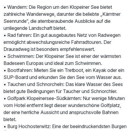
• Wandern: Die Region um den Klopeiner See bietet
zahlreiche Wanderwege, darunter die beliebte „Kärntner
Seenrunde“, die atemberaubende Ausblicke auf die
umliegende Landschaft bietet.
• Rad fahren: Ein gut ausgebautes Netz von Radwegen
ermöglicht abwechslungsreiche Fahrradtouren. Der
Drauradweg ist besonders empfehlenswert.
• Schwimmen: Der Klopeiner See ist einer der wärmsten
Badeseen Europas und ideal zum Schwimmen.
• Bootfahren: Mieten Sie ein Tretboot, ein Kayak oder ein
SUP-Board und erkunden Sie den See vom Wasser aus.
• Tauchen und Schnorcheln: Das klare Wasser des Sees
bietet gute Bedingungen für Taucher und Schnorchler.
• Golfpark Klopeinersee-Südkärnten: Nur wenige Minuten
Ausstattung
vom Hotel entfernt liegt dieser wunderschöne Golfplatz,
der eine herrliche Aussicht und anspruchsvolle Bahnen
Für 7 Tage
654,00 €
bietet.
p.P. ab
• Burg Hochosterwitz: Eine der beeindruckendsten Burgen