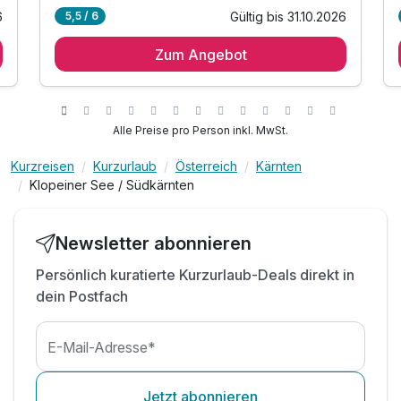
6
Gültig bis 31.10.2026
5,5 / 6
3 Übernachtungen
Zum Angebot
3 x reichhaltiges Frühstück vom Buffet
3 x Mittagssnack oder Nachmittagsimbiss
3 x 4-Gang-Abendmenü oder Buffetabende
1 x Aktiv Card Südkärnten*
Alle Preise pro Person inkl. MwSt.
inkl. 1.400 m² Privatstrand am Klopeiner See
Kurzreisen
Kurzurlaub
Österreich
Kärnten
inkl. geführte Wander-, Berg- & Radtouren
Klopeiner See / Südkärnten
inkl. Nutzung der hauseigenen 7 Sand-
Tennisplätze
inkl. Nutzung des Wellnessbereichs
Newsletter abonnieren
inkl. Sauna, Dampfbad und Infrarotkabine
Persönlich kuratierte Kurzurlaub-Deals direkt in
dein Postfach
E-Mail-Adresse*
Jetzt abonnieren