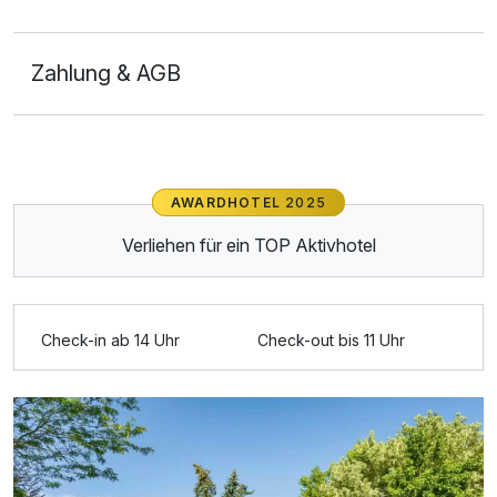
Zahlung & AGB
Ausstattung
AWARDHOTEL
2025
Für 7 Tage
594,00 €
p.P. ab
Verliehen für ein TOP Aktivhotel
Check-in ab 14 Uhr
Check-out bis 11 Uhr
Doppelzimmer Gästehaus
2 Erwachsene und 1 Kind