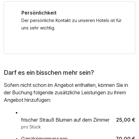
Hotel eine Anzahlung in Höhe von 100€ pro Zimmer.**
Internetnutzung, Nutzung Öffentliches Internetterminal,
Persönlichkeit
Shuttleservice vom/zum Bahnhof
*Aktiv Card Südkärnten
Der persönliche Kontakt zu unseren Hotels ist für
Mit dem Aktiv Card Südkärnten Programm erlebst du viele
uns sehr wichtig.
Aktiv- und Erlebnisangebote in der Region Klopeiner See -
Südkärnten. Viele geführte Touren, mit unseren geschulten
Guides, stehen dir abwechselnd von Montag bis Sonntag
zur Verfügung.
Darf es ein bisschen mehr sein?
* gratis, schon ab einer Übernachtung in der Region
* für Kinder und Erwachsene
Sofern nicht schon im Angebot enthalten, können Sie in
* bei einer Buchung in den teilnehmenden
der Buchung folgende zusätzliche Leistungen zu ihrem
Unterkunftsbetrieben
Angebot hinzufügen:
* für die Dauer Ihres gesamten Aufenthaltes
* 27. März bis 31. Oktober jeden Tag
frischer Strauß Blumen auf dem Zimmer
25,00 €
pro Stück
Ganzkörpermassage
70,00 €