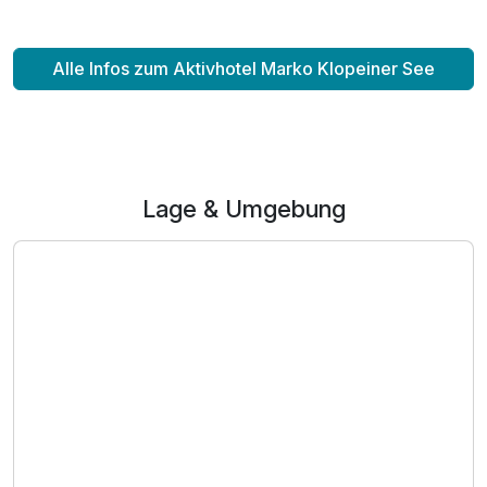
Für 7 Tage
684,00 €
p.P. ab
Alle Infos zum Aktivhotel Marko Klopeiner See
Suite/n A
Lage & Umgebung
2 Erwachsene und 1 Kind