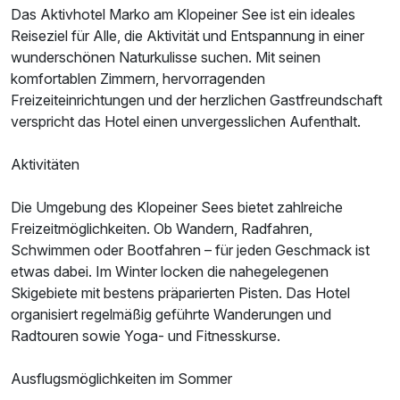
Das Aktivhotel Marko am Klopeiner See ist ein ideales
Reiseziel für Alle, die Aktivität und Entspannung in einer
Für 7 Tage
618,00 €
p.P. ab
wunderschönen Naturkulisse suchen. Mit seinen
komfortablen Zimmern, hervorragenden
Freizeiteinrichtungen und der herzlichen Gastfreundschaft
verspricht das Hotel einen unvergesslichen Aufenthalt.
Doppelzimmer Komfort
Aktivitäten
2 Erwachsene und 1 Kind
Die Umgebung des Klopeiner Sees bietet zahlreiche
Freizeitmöglichkeiten. Ob Wandern, Radfahren,
Schwimmen oder Bootfahren – für jeden Geschmack ist
etwas dabei. Im Winter locken die nahegelegenen
Skigebiete mit bestens präparierten Pisten. Das Hotel
organisiert regelmäßig geführte Wanderungen und
Radtouren sowie Yoga- und Fitnesskurse.
Ausflugsmöglichkeiten im Sommer