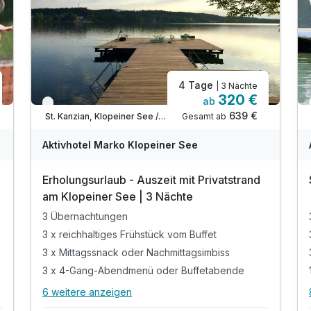
4 Tage
| 3 Nächte
320 €
ab
Nur noch bis Oktober
639 €
Gesamt ab
St. Kanzian, Klopeiner See / Südkärnten
A
WAR
W
Aktivhotel Marko Klopeiner See
D
202
2
Erholungsurlaub - Auszeit mit Privatstrand
5
5
e
am Klopeiner See | 3 Nächte
3 Übernachtungen
3 x reichhaltiges Frühstück vom Buffet
3 x Mittagssnack oder Nachmittagsimbiss
3 x 4-Gang-Abendmenü oder Buffetabende
6 weitere anzeigen
Alle Inklusivleistungen
10 enthalten