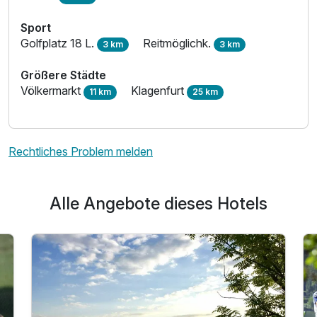
Sport
Golfplatz 18 L.
Reitmöglichk.
3 km
3 km
Größere Städte
Völkermarkt
Klagenfurt
11 km
25 km
Ausstattung
Für 7 Tage
666,00 €
p.P. ab
Rechtliches Problem melden
Alle Angebote dieses Hotels