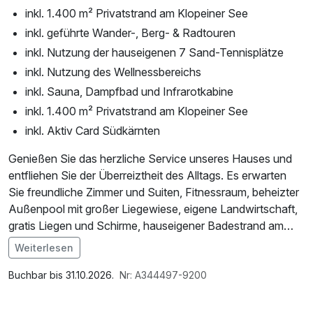
inkl. 1.400 m² Privatstrand am Klopeiner See
inkl. geführte Wander-, Berg- & Radtouren
inkl. Nutzung der hauseigenen 7 Sand-Tennisplätze
inkl. Nutzung des Wellnessbereichs
inkl. Sauna, Dampfbad und Infrarotkabine
inkl. 1.400 m² Privatstrand am Klopeiner See
inkl. Aktiv Card Südkärnten
Genießen Sie das herzliche Service unseres Hauses und
entfliehen Sie der Überreiztheit des Alltags. Es erwarten
Sie freundliche Zimmer und Suiten, Fitnessraum, beheizter
Außenpool mit großer Liegewiese, eigene Landwirtschaft,
gratis Liegen und Schirme, hauseigener Badestrand am
Klopeiner See, Sauna, Dampfbad und Infrarotkabine, 7
Weiterlesen
Sandtennisplätze, Fahrräder, ein 3 km entfernter Golfplatz
Im Angebot enthalten
u.v.m.
1 Flasche Mineralwasser, Saunabenutzung, Saunatuch,
Buchbar bis 31.10.2026.
Nr: A344497-9200
Leihbademantel, Parkplatz, Nutzung des Fitnessbereichs,
**Bitte beachten Sie: im Falle einer Buchung erhebt das
Nutzung des Wellnessbereichs, W-LAN Nutzung /