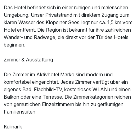
Das Hotel befindet sich in einer ruhigen und malerischen
Umgebung. Unser Privatstrand mit direktem Zugang zum
klaren Wasser des Klopeiner Sees liegt nur ca. 1,5 km vom
Ausstattung
Hotel entfernt. Die Region ist bekannt für ihre zahlreichen
Wander- und Radwege, die direkt vor der Tür des Hotels
Für 7 Tage
582,00 €
p.P. ab
beginnen.
Zimmer & Ausstattung
Die Zimmer im Aktivhotel Marko sind modern und
Doppelzimmer Haupthaus
komfortabel eingerichtet. Jedes Zimmer verfügt über ein
2 Erwachsene und 1 Kind
eigenes Bad, Flachbild-TV, kostenloses WLAN und einen
Balkon oder eine Terrasse. Die Zimmerkategorien reichen
von gemütlichen Einzelzimmern bis hin zu geräumigen
Familiensuiten.
Kulinarik