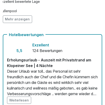
Exzellent bewertete Lage
Außenpool
Mehr anzeigen
Vielseitiger Wellnessbereich
Hunde im Hotel erlaubt für 55,00 € pro Stück / Aufenthalt
Hotelbewertungen
Auch vegetarische Speisen
Exzellent
kostenfreie Leihfahrräder
5,5
124 Bewertungen
Fitnessgeräte stehen bereit
Erholungsurlaub - Auszeit mit Privatstrand am
Klopeiner See | 4 Nächte
Kostenloses W-LAN
Dieser Urlaub war toll.. das Personal ist sehr
freundlich auch der Chef und die Chefin kümmern sich
Zimmerservice verfügbar
persönlich um die Gäste es wird wirklich sehr viel
kulinarisch und wellness mäßig geboten.. es gab keine
Verbesserungsvorschläge .. werden gerne wieder dort
Urlaub machen🌞🌞🌞🌞 von uns gibt es 10 Sterne!
Weiterlesen