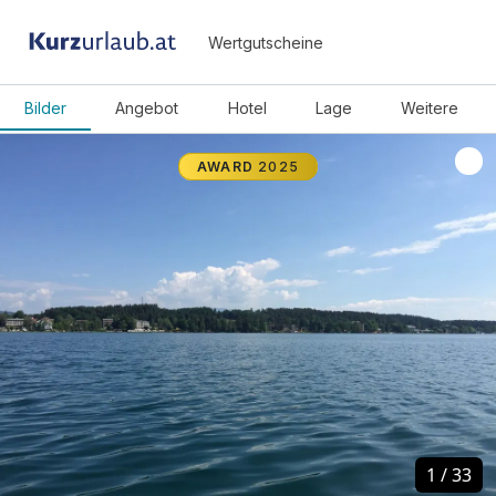
Wertgutscheine
Bilder
Angebot
Hotel
Lage
Weitere
AWARD
2025
1
1
/
/
33
33