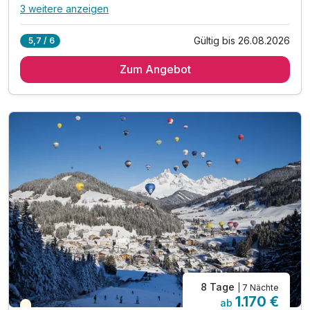
3 weitere anzeigen
Alle Inklusivleistungen
7 enthalten
Gültig bis 26.08.2026
5,7 / 6
1 Übernachtung in der gewählten Zimmerkategorie
Zum Angebot
Welcome drink am Anreisetag
1 x reichhaltiges Frühstück vom Buffet
1x Köstlichkeiten vom Kuchenbuffet am Nachmittag
inkl. Filzmoos SommerCard
inkl. Nutzung vom Wellnessbereich
inkl. Gondelfahrt (Di, Do, Sa oder So)
8 Tage
| 7 Nächte
1.170 €
ab
Saisonal verfügbar