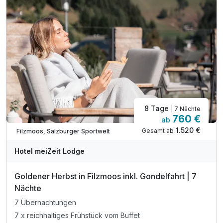
inkl. Almi Wander-Shuttle kostenlos
inkl. Eintritt in das Filzmooser Freibad
inkl. Beratung & Wanderinfomaterial vom Gastgeber
inkl. Wellnesbereich & Fitnessraum
inkl. Wellnesstasche mit Bademantel, Saunatücher
8 Tage
| 7 Nächte
760 €
ab
Wieder frei ab September
1.520 €
Gesamt ab
Filzmoos, Salzburger Sportwelt
Hotel meiZeit Lodge
Goldener Herbst in Filzmoos inkl. Gondelfahrt | 7
Nächte
7 Übernachtungen
7 x reichhaltiges Frühstück vom Buffet