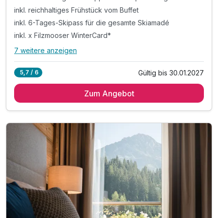
inkl. reichhaltiges Frühstück vom Buffet
inkl. 6-Tages-Skipass für die gesamte Skiamadé
inkl. x Filzmooser WinterCard*
7 weitere anzeigen
Alle Inklusivleistungen
11 enthalten
Gültig bis 30.01.2027
5,7 / 6
7 Übernachtungen im Doppelzimmr Alpine Lodge
Zum Angebot
inkl. reichhaltiges Frühstück vom Buffet
inkl. 6-Tages-Skipass für die gesamte Skiamadé
inkl. x Filzmooser WinterCard*
inkl. Nachmittagskuchen auf unserer Terrasse
inkl. Nutzung des „fit&well“ Bereiches
inkl. Nutzung der Fitnesslounge
inkl. Wellnesstasche mit Bademantel & Saunatuch
inkl. Saunatücher für den „fit&well“ Bereich
inkl. Highspeed W-Lan
inkl. Digitale Gästeinfomappe auf Ihrem Zimmer