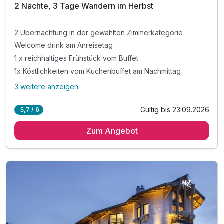
2 Nächte, 3 Tage Wandern im Herbst
2 Übernachtung in der gewählten Zimmerkategorie
Welcome drink am Anreisetag
1 x reichhaltiges Frühstück vom Buffet
1x Köstlichkeiten vom Kuchenbuffet am Nachmittag
3 weitere anzeigen
Alle Inklusivleistungen
7 enthalten
Gültig bis 23.09.2026
5,7 / 6
2 Übernachtung in der gewählten Zimmerkategorie
Zum Angebot
Welcome drink am Anreisetag
1 x reichhaltiges Frühstück vom Buffet
1x Köstlichkeiten vom Kuchenbuffet am Nachmittag
inkl. Filzmoos SommerCard
inkl. Nutzung vom Wellnessbereich
inkl. Gondelfahrt (Di, Do, Sa oder So)