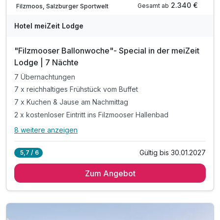
2.340 €
Gesamt ab
Filzmoos, Salzburger Sportwelt
Hotel meiZeit Lodge
"Filzmooser Ballonwoche"- Special in der meiZeit
Lodge | 7 Nächte
7 Übernachtungen
7 x reichhaltiges Frühstück vom Buffet
7 x Kuchen & Jause am Nachmittag
2 x kostenloser Eintritt ins Filzmooser Hallenbad
8 weitere anzeigen
Alle Inklusivleistungen
12 enthalten
Gültig bis 30.01.2027
5,7 / 6
7 Übernachtungen
Zum Angebot
7 x reichhaltiges Frühstück vom Buffet
7 x Kuchen & Jause am Nachmittag
2 x kostenloser Eintritt ins Filzmooser Hallenbad
inkl. Nacht der Ballone am 16. Januar 2027