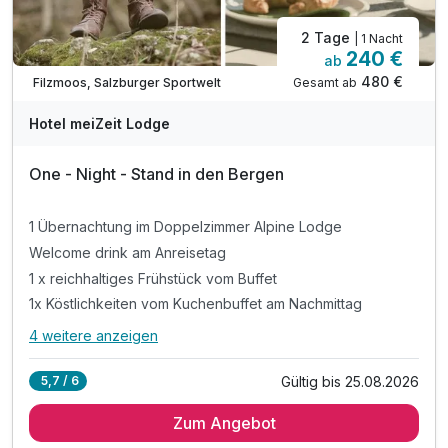
2 Tage
| 1 Nacht
240 €
ab
480 €
Gesamt ab
Filzmoos, Salzburger Sportwelt
Hotel meiZeit Lodge
One - Night - Stand in den Bergen
1 Übernachtung im Doppelzimmer Alpine Lodge
Welcome drink am Anreisetag
1 x reichhaltiges Frühstück vom Buffet
1x Köstlichkeiten vom Kuchenbuffet am Nachmittag
4 weitere anzeigen
Alle Inklusivleistungen
8 enthalten
Gültig bis 25.08.2026
5,7 / 6
1 Übernachtung im Doppelzimmer Alpine Lodge
Zum Angebot
Welcome drink am Anreisetag