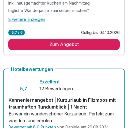
inkl. hausgemachter Kuchen am Nachmittag
tägliche Wanderjause zum selber machen*
8 weitere anzeigen
Alle Inklusivleistungen
12 enthalten
Gültig bis 04.10.2026
5,7 / 6
7 Übernachtungen
Zum Angebot
7 x reichhaltiges Frühstück vom Buffet
inkl. hausgemachter Kuchen am Nachmittag
tägliche Wanderjause zum selber machen*
inkl. Wellnesstasche mit Bademantel & Saunatücher
Hotelbewertungen
inkl. fit&well“ Bereich mit Sauna, Infrarotkabine
Exzellent
inkl. Filzmooser Wanderbus kostenlos
5,7
12 Bewertungen
inkl. Beratung & Wanderinfomaterial
inkl. Filzmoos SommerCard plus
Kennenlernangebot | Kurzurlaub in Filzmoos mit
inkl. Verleih von Wanderstöcken
traumhaften Rundumblick | 1 Nacht
inkl. Tageseintritt in das Filzmooser Freibad
Es war ein wunderschöner Kurzurlaub. Perfekt zum
inkl. Gondelfahrt mit der Papagenobahn
wandern und erholen.
Bewertet mit 6,0 Punkten
von Daniele am 26.08.2024