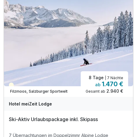
inkl. Benützung des „fit&well“ Bereiches
inkl. Fitnesslounge
inkl. Wellnesstasche mit Bademantel
inkl. Saunatücher im „fit&well“ Bereich
inkl. Kostenloses Highspeed W-Lan
inkl. Digitale Gästeinfomappe auf Ihrem Zimmer
inkl. Filzmooser WinterCard
8 Tage
| 7 Nächte
1.470 €
ab
Saisonal verfügbar
2.940 €
Gesamt ab
Filzmoos, Salzburger Sportwelt
Hotel meiZeit Lodge
Ski-Aktiv Urlaubspackage inkl. Skipass
7 Übernachtungen im Doppelzimmr Alpine Lodge