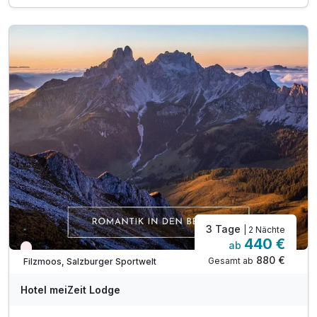
1 x reichhaltiges Frühstück vom Buffet
1x Köstlichkeiten vom Kuchenbuffet am Nachmittag
inkl. Filzmoos SommerCard
inkl. Nutzung vom Wellnessbereich
inkl. Papageno - Gondelbahn (Di, Do, Sa oder So)
BONUS inkl. Late Check out bis 18.00 Uhr
3 Tage
| 2 Nächte
440 €
ab
Wieder frei ab September
880 €
Gesamt ab
Filzmoos, Salzburger Sportwelt
Hotel meiZeit Lodge