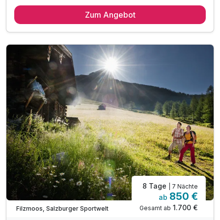
2 Übernachtungen
Zum Angebot
2 x reichhaltiges Frühstück vom Buffet
inkl. hausgemachter Kuchen am Nachmittag
Early CheckIn je nach Verfügbarkeit ohne Aufpreis
inkl. fit&well“ Bereich mit Sauna, Infrarotkabine
inkl. Wellnesstasche mit Bademantel und Saunatuch
inkl. Saunatücher im „fit&well“ Bereich
inkl. Nutzung des Wanderbusses
inkl. Nutzung der Fitnesslounge
Beratung & Wanderinfomaterial durch Ihre Gastgeber
8 Tage
| 7 Nächte
850 €
ab
1.700 €
Gesamt ab
Filzmoos, Salzburger Sportwelt