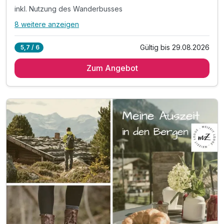
inkl. Nutzung des Wanderbusses
8 weitere anzeigen
Alle Inklusivleistungen
12 enthalten
Gültig bis 29.08.2026
5,7 / 6
5 Übernachtungen inkl. Filzmooser SommerCard
Zum Angebot
5 x Verwöhn-Frühstücksbuffet
inkl. Kuchen am Nachmittags von 15:00 - 17:00 Uhr
inkl. Nutzung des Wanderbusses
inkl. BergInfoEcke mit Info- und Kartenmaterial
inkl. Beratung bei der Routenplanung
inkl. Eintritt ins Freizeitpark Filzmoos
inkl. Benützung des „fit&well“ Bereiches
inkl. Wellnesstasche mit Bademantel
inkl. Nutzung der Fitnesslounge
inkl. Saunatücher im „fit&well“ Bereich
inkl. Parkplatz