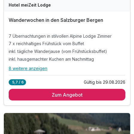
Hotel meiZeit Lodge
Wanderwochen in den Salzburger Bergen
7 Übernachtungen in stilvollen Alpine Lodge Zimmer
7 x reichhaltiges Frühstück vom Buffet
inkl. tägliche Wanderjause (vom Frühstücksbuffet)
inkl. hausgemachter Kuchen am Nachmittag
8 weitere anzeigen
Alle Inklusivleistungen
12 enthalten
Gültig bis 29.08.2026
5,7 / 6
7 Übernachtungen in stilvollen Alpine Lodge Zimmer
Zum Angebot
7 x reichhaltiges Frühstück vom Buffet
inkl. tägliche Wanderjause (vom Frühstücksbuffet)
inkl. hausgemachter Kuchen am Nachmittag
inkl. Gondelfahrt mit der Papagenobahn
inkl. Verleih von Wanderstöcken
inkl. Filzmooser Wanderbus kostenlos