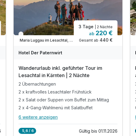
3 Tage
| 2 Nächte
220 €
ab
Nur noch bis Oktober
440 €
Gesamt ab
Maria Luggau im Lesachtal, Nassfeld-Hermagor-Pressegger See
Hotel Der Paternwirt
Wanderurlaub inkl. geführter Tour im
Lesachtal in Kärnten | 2 Nächte
2 Übernachtungen
2 x kraftvolles Lesachtaler Frühstück
2 x Salat oder Suppen vom Buffet zum Mittag
2 x 4-Gang-Wahlmenü mit Salatbuffet
6 weitere anzeigen
Alle Inklusivleistungen
10 enthalten
6
Gültig bis 01.11.2026
5,6 / 6