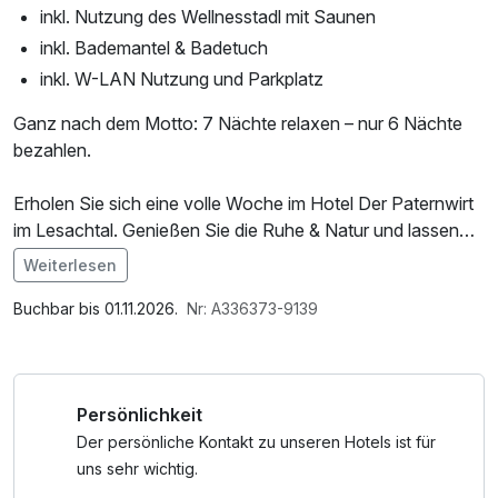
inkl. Nutzung des Wellnesstadl mit Saunen
inkl. Bademantel & Badetuch
inkl. W-LAN Nutzung und Parkplatz
Ganz nach dem Motto: 7 Nächte relaxen – nur 6 Nächte
bezahlen.
Erholen Sie sich eine volle Woche im Hotel Der Paternwirt
im Lesachtal. Genießen Sie die Ruhe & Natur und lassen
Sie sich verwöhnen.
Weiterlesen
Im Angebot enthalten
Saunabenutzung, Parkplatz, Nutzung des
Buchbar bis 01.11.2026.
Nr: A336373-9139
Wellnessbereichs, W-LAN Nutzung / Internetnutzung,
Badetasche mit Bademantel und -tücher
Persönlichkeit
Der persönliche Kontakt zu unseren Hotels ist für
uns sehr wichtig.