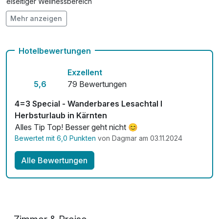
Vielseitiger Wellnessbereich
Mehr anzeigen
Hunde im Hotel erlaubt für 18,00 € pro Stück / Nacht
Auch vegetarische Speisen
Hotelbewertungen
Fahrradverleih für 49,00 € pro Stück / Tag
Exzellent
Kostenloses W-LAN
5,6
79 Bewertungen
Mit Hotelbar
4=3 Special - Wanderbares Lesachtal I
Herbsturlaub in Kärnten
Alles Tip Top! Besser geht nicht 😊
Bewertet mit 6,0 Punkten
von Dagmar am 03.11.2024
Alle Bewertungen