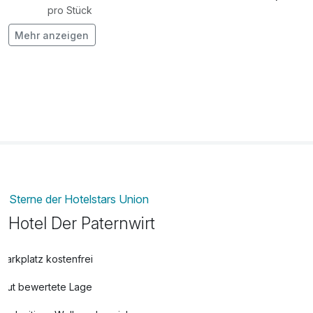
pro Stück
Mehr anzeigen
Flasche Weisswein
35,00 €
pro Stück
Gitterbett
12,00 €
pro Nacht
Sterne der Hotelstars Union
Hotel Der Paternwirt
Parkplatz kostenfrei
Gut bewertete Lage