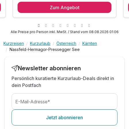
2 Übernachtungen
Zum Angebot
2 x kraftvolles Lesachtaler Frühstück
2 x Salat oder Suppen vom Buffet zum Mittag
2 x 4-Gang-Wahlmenü mit Salatbuffet
inkl. geführter Wanderung (donnerstags)
Alle Preise pro Person inkl. MwSt. / Stand vom 08.08.2026 01:06
inkl. Nutzung der 200m² Wellnesslandschaft
Kurzreisen
Kurzurlaub
Österreich
Kärnten
inkl. Bademantel und Badetuch
Nassfeld-Hermagor-Pressegger See
inkl. Teilnahme am Wochenprogramm lt. Aushang
inkl. Bergquellwasser
inkl. W-LAN Nutzung
Newsletter abonnieren
Persönlich kuratierte Kurzurlaub-Deals direkt in
dein Postfach
E-Mail-Adresse*
Jetzt abonnieren