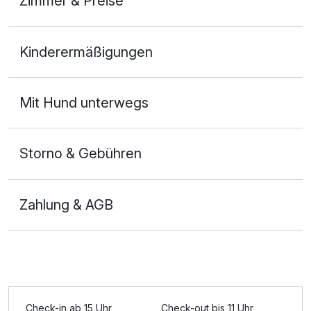
Zimmer & Preise
Doppelzimmer mit Balkon
Kinderermäßigungen
2 Erwachsene
Mit Hund unterwegs
Storno & Gebühren
Zahlung & AGB
Ausstattung
Check-in ab 15 Uhr
Check-out bis 11 Uhr