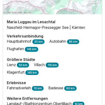
Maria Luggau im Lesachtal
Nassfeld-Hermagor-Pressegger See | Kärnten
Verkehrsanbindung
Hauptbahnhof
Autobahn
25 km
85 km
Flughafen
145 km
Größere Städte
Lienz
Villach
50 km
110 km
Klagenfurt
145 km
Erlebnisse
Fahrradverleih
Badesee
10 km
60 km
Weitere Entfernungen
Langlauf-/Biathlonzentrum Obertilliach
10 km