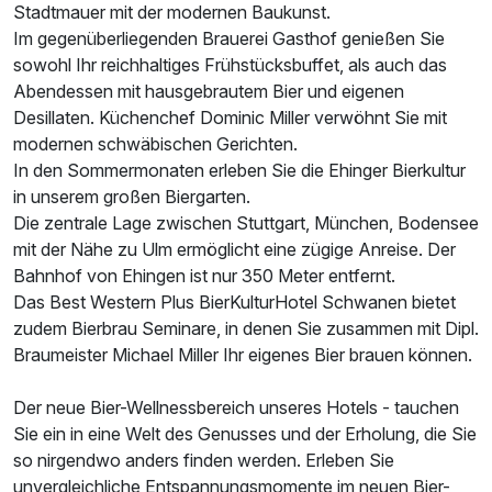
Stadtmauer mit der modernen Baukunst.
Im gegenüberliegenden Brauerei Gasthof genießen Sie
sowohl Ihr reichhaltiges Frühstücksbuffet, als auch das
Abendessen mit hausgebrautem Bier und eigenen
Desillaten. Küchenchef Dominic Miller verwöhnt Sie mit
modernen schwäbischen Gerichten.
In den Sommermonaten erleben Sie die Ehinger Bierkultur
in unserem großen Biergarten.
Die zentrale Lage zwischen Stuttgart, München, Bodensee
mit der Nähe zu Ulm ermöglicht eine zügige Anreise. Der
Bahnhof von Ehingen ist nur 350 Meter entfernt.
Das Best Western Plus BierKulturHotel Schwanen bietet
zudem Bierbrau Seminare, in denen Sie zusammen mit Dipl.
Braumeister Michael Miller Ihr eigenes Bier brauen können.
Der neue Bier-Wellnessbereich unseres Hotels - tauchen
Ausstattung
Sie ein in eine Welt des Genusses und der Erholung, die Sie
so nirgendwo anders finden werden. Erleben Sie
Zusatznächte
unvergleichliche Entspannungsmomente im neuen Bier-