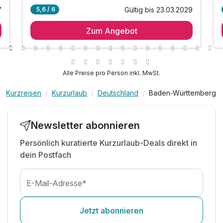
7
Gültig bis 23.03.2029
5,6 / 6
2 Übernachtungen
Zum Angebot
2 x vielfältiges Frühstücksbuffet
inkl. Nutzung neuer Bierwellness Bereich
inkl. 1 Flasche Mineralwasser auf dem Zimmer
inkl. Kaffee / Tee auf dem Zimmer
Alle Preise pro Person inkl. MwSt.
inkl. Coffee to go
Kurzreisen
Kurzurlaub
Deutschland
Baden-Württemberg
inkl. WLAN
Newsletter abonnieren
Persönlich kuratierte Kurzurlaub-Deals direkt in
dein Postfach
E-Mail-Adresse*
Jetzt abonnieren