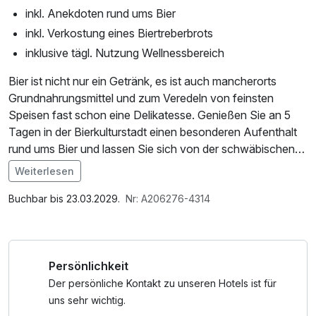
inkl. Anekdoten rund ums Bier
inkl. Verkostung eines Biertreberbrots
inklusive tägl. Nutzung Wellnessbereich
Bier ist nicht nur ein Getränk, es ist auch mancherorts
Grundnahrungsmittel und zum Veredeln von feinsten
Speisen fast schon eine Delikatesse. Genießen Sie an 5
Tagen in der Bierkulturstadt einen besonderen Aufenthalt
rund ums Bier und lassen Sie sich von der schwäbischen
Küche verwöhnen. Machen Sie sich auf und erkunden mit
Weiterlesen
dem Multimediastadtrundgang die Bierkulturstadt auf
Im Angebot enthalten
eigene Faust. Das Highlight ist unser Brauer ABC. Unser
1 Flasche Mineralwasser, Saunatuch, W-LAN Nutzung /
Buchbar bis 23.03.2029.
Nr: A206276-4314
Braumeister führt Sie durch unsere kleine Brauerei. Eine
Internetnutzung, Coffee to go, kostenfreier Kaffee/Tee im
Bier-Degustation und unser hausgemachtes Biertreberbrot
Zimmer
dürfen da nicht fehlen. Ein abgestimmtes 4 Gang-Biermenü
Persönlichkeit
mit korrespondierenden Bieren am Abend rundet Ihren Tag
ab.
Der persönliche Kontakt zu unseren Hotels ist für
uns sehr wichtig.