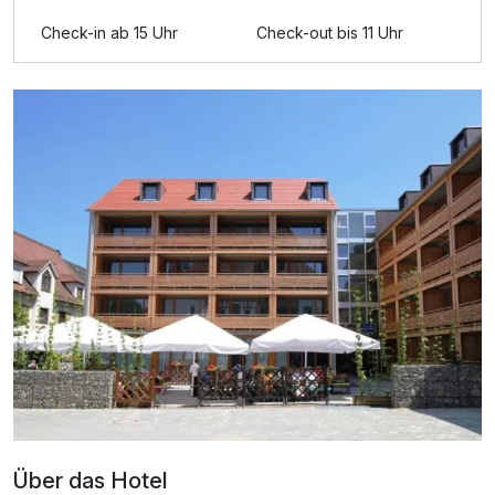
Zusatznächte
Check-in ab 15 Uhr
Check-out bis 11 Uhr
Für 5 Tage
349,00 €
p.P. ab
Doppelzimmer Komfort
2 Erwachsene
Über das Hotel