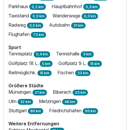
Parkhaus
Hauptbahnhof
0,2 km
0,3 km
Taxistand
Wanderwege
0,3 km
0,3 km
Radweg
Autobahn
0,5 km
31 km
Flughafen
73 km
Sport
Tennisplatz
Tennishalle
0,4 km
3 km
Golfplatz 18 L.
Golfplatz 9 L.
5 km
15 km
Reitmöglichk.
Fischen
15 km
23 km
Größere Städte
Münsingen
Biberach
21 km
23 km
Ulm
Metzingen
32 km
48 km
Stuttgart
Friedrichshafen
80 km
93 km
Ausstattung
Weitere Entfernungen