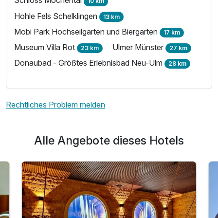
Schloss Mochental
10 km
Zusatznächte
Hohle Fels Schelklingen
13 km
Für 5 Tage
Mobi Park Hochseilgarten und Biergarten
369,00 €
p.P. ab
17 km
Museum Villa Rot
Ulmer Münster
23 km
27 km
Donaubad - Größtes Erlebnisbad Neu-Ulm
28 km
Rechtliches Problem melden
Alle Angebote dieses Hotels