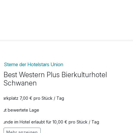
Flasche Prosecco 0,75l
27,00 €
pro Stück
Flasche Sekt
22,00 €
pro Stück
Gefüllte Minibar
22,00 €
pro Stück
Sterne der Hotelstars Union
Best Western Plus Bierkulturhotel
Kinder Legoland für Groß und Klein
80,00 €
Schwanen
pro Person
Parkplatz 7,00 € pro Stück / Tag
Kinder Ravensburger Spieleland
75,00 €
Gut bewertete Lage
pro Person
Hunde im Hotel erlaubt für 10,00 € pro Stück / Tag
Micha´s Brauer ABC
15,00 €
Mehr anzeigen