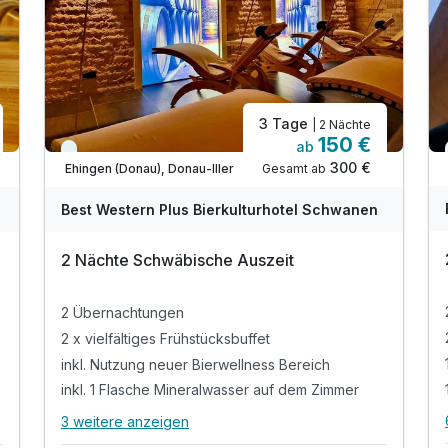
3 Tage
| 2 Nächte
150 €
ab
Immer verfügbar
300 €
Gesamt ab
Ehingen (Donau), Donau-Iller
Best Western Plus Bierkulturhotel Schwanen
2 Nächte Schwäbische Auszeit
2 Übernachtungen
2 x vielfältiges Frühstücksbuffet
inkl. Nutzung neuer Bierwellness Bereich
inkl. 1 Flasche Mineralwasser auf dem Zimmer
3 weitere anzeigen
Alle Inklusivleistungen
7 enthalten