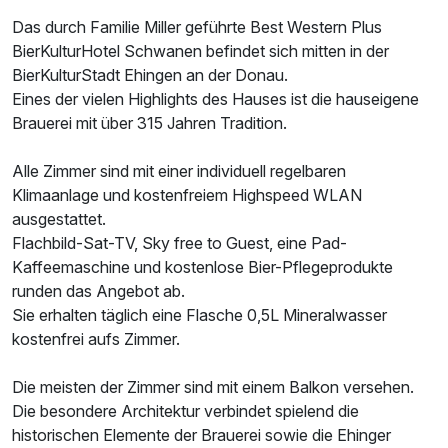
Das durch Familie Miller geführte Best Western Plus
BierKulturHotel Schwanen befindet sich mitten in der
BierKulturStadt Ehingen an der Donau.
Eines der vielen Highlights des Hauses ist die hauseigene
Brauerei mit über 315 Jahren Tradition.
Alle Zimmer sind mit einer individuell regelbaren
Ausstattung
Klimaanlage und kostenfreiem Highspeed WLAN
ausgestattet.
Zusatznächte
Flachbild-Sat-TV, Sky free to Guest, eine Pad-
Kaffeemaschine und kostenlose Bier-Pflegeprodukte
Für 5 Tage
329,00 €
p.P. ab
runden das Angebot ab.
Sie erhalten täglich eine Flasche 0,5L Mineralwasser
kostenfrei aufs Zimmer.
Die meisten der Zimmer sind mit einem Balkon versehen.
Die besondere Architektur verbindet spielend die
Doppelzimmer Superior
historischen Elemente der Brauerei sowie die Ehinger
2 Erwachsene