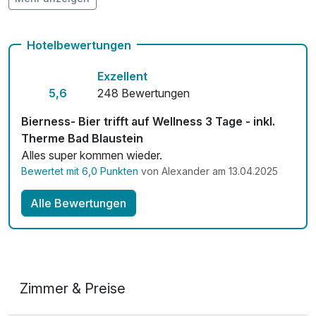
Auch vegetarische Speisen
pro Person (1 Stunde/n)
Fahrradverleih
Hotelbewertungen
Kostenloses W-LAN
Exzellent
Zimmerservice verfügbar
5,6
248 Bewertungen
Mit Hotelbar
Bierness- Bier trifft auf Wellness 3 Tage - inkl.
Therme Bad Blaustein
Alles super kommen wieder.
Bewertet mit 6,0 Punkten
von Alexander am 13.04.2025
Alle Bewertungen
Zimmer & Preise