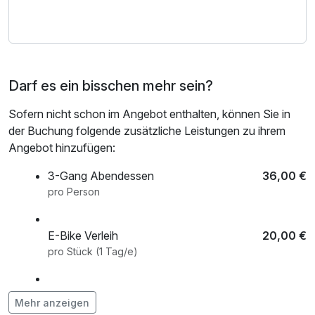
Hinweis: Brauereiführung Montag – Donnerstag 18:30 Uhr
/ Freitag 17:30 Uhr
(Bei Anreise am Sonntag erfolgt die Führung am Montag)
Darf es ein bisschen mehr sein?
Sofern nicht schon im Angebot enthalten, können Sie in
der Buchung folgende zusätzliche Leistungen zu ihrem
Angebot hinzufügen:
3-Gang Abendessen
36,00 €
pro Person
E-Bike Verleih
20,00 €
pro Stück (1 Tag/e)
Fahrradverleih
10,00 €
Mehr anzeigen
pro Stück (1 Tag/e)