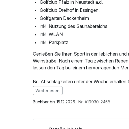
Golfclub Pfalz in Neustadt a.d.
Golfclub Dreihof in Essingen,
Golfgarten Dackenheim
inkl. Nutzung des Saunabereichs
inkl. WLAN
inkl. Parkplatz
Genießen Sie Ihren Sport in der lieblichen u
Weinstraße. Nach einem Tag zwischen Reben 
lassen den Tag bei einem hervorragenden Men
Bei Abschlagzeiten unter der Woche erhalten
Weiterlesen
Greenfee jeweils für 18 Loch
Im Angebot enthalten
Grundvoraussetzung Handicap 54 (in Neusta
Saunabenutzung, Saunatuch, Parkplatz, W-LA
Buchbar bis 15.12.2026.
Nr: A19930-2458