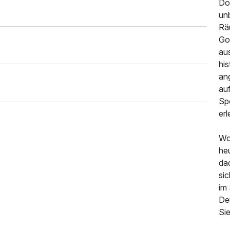
Do
unb
Räu
Go
au
his
ang
au
Sp
er
Wo 
he
474,00 €
p.P. ab
da
si
im
De
Sie