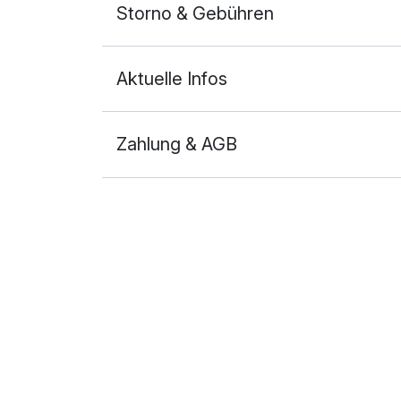
Storno & Gebühren
Aktuelle Infos
Zahlung & AGB
Ausstattung
Zusatznächte
Für 4 Tage
Doppelzimmer Deluxe