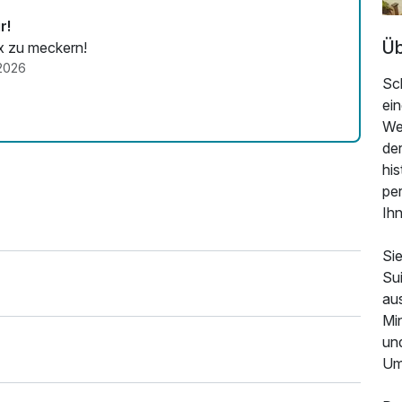
r!
Üb
x zu meckern!
2026
Sc
ein
We
de
his
pe
Ih
Sie
Su
au
Min
un
Um