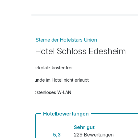
pro Stück
Flasche Prosecco
pro Stück
Flasche Rotwein
Sterne der Hotelstars Union
pro Stück
Hotel Schloss Edesheim
Flasche Sekt
pro Stück
Parkplatz kostenfrei
Flasche Weisswein
pro Stück
Hunde im Hotel nicht erlaubt
Obstkorb
Kostenloses W-LAN
pro Zimmer
Hotelbewertungen
Sehr gut
5,3
229 Bewertungen