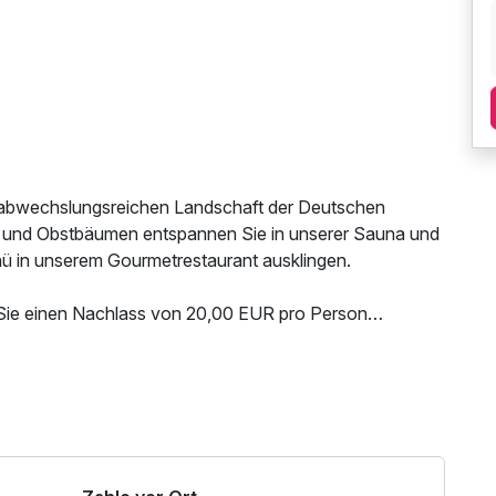
nd abwechslungsreichen Landschaft der Deutschen
und Obstbäumen entspannen Sie in unserer Sauna und
ü in unserem Gourmetrestaurant ausklingen.
 Sie einen Nachlass von 20,00 EUR pro Person
dt HCP 36)
N Nutzung / Internetnutzung