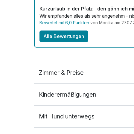
Kurzurlaub in der Pfalz - den gönn ich mi
Wir empfanden alles als sehr angenehm - ni
Bewertet mit 6,0 Punkten
von Monika am 27.07.
Alle Bewertungen
Zimmer & Preise
Doppelzimmer Basis
Kinderermäßigungen
2 Erwachsene und 1 Kind
Mit Hund unterwegs