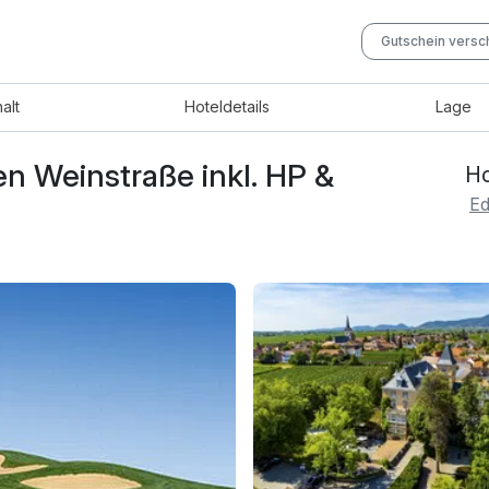
Gutschein vers
halt
Hotel
details
Lage
n Weinstraße inkl. HP &
Ho
Ed