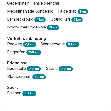
Gedenkstein Hans Rosenthal
Megalithanlage Sunbering
Hügelgrab
1 km
Lembecksburg
Goting Kliff
4 km
6 km
Boldixumer Vogelkoje
15 km
Verkehrsanbindung
Radweg
Wanderwege
0,1 km
0,1 km
Flughafen
250 km
Ausstattung
Erlebnisse
Badestelle
Strand
Zusatznächte
0,8 km
0,8 km
Stadtzentrum
1,2 km
Für 4 Tage
469,00 €
p.P. ab
Sport
Fischen
0,8 km