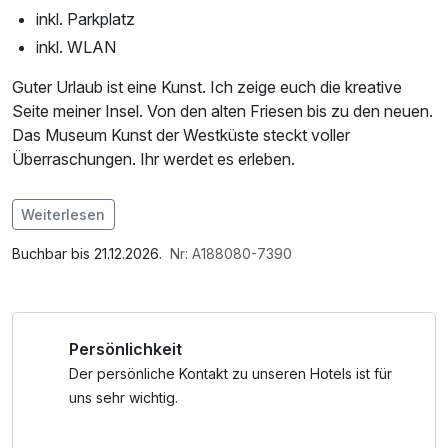
inkl. Parkplatz
inkl. WLAN
Guter Urlaub ist eine Kunst. Ich zeige euch die kreative
Seite meiner Insel. Von den alten Friesen bis zu den neuen.
Das Museum Kunst der Westküste steckt voller
Überraschungen. Ihr werdet es erleben.
Im Angebot enthalten
Weiterlesen
1 Flasche Mineralwasser, Saunabenutzung, Parkplatz, W-
LAN Nutzung / Internetnutzung, kostenfreier Kaffee/Tee
Buchbar bis 21.12.2026.
Nr: A188080-7390
im Zimmer
Persönlichkeit
Der persönliche Kontakt zu unseren Hotels ist für
uns sehr wichtig.