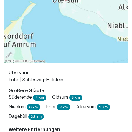
1 Erwachsenen
Utersum
Föhr | Schleswig-Holstein
Größere Städte
Süderende
Oldsum
4 km
5 km
Nieblum
Föhr
Alkersum
6 km
8 km
9 km
Dagebüll
23 km
Weitere Entfernungen