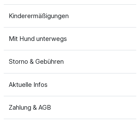
Doppelzimmer Komfort
Kinderermäßigungen
2 Erwachsene und 1 Kind
Mit Hund unterwegs
Storno & Gebühren
Aktuelle Infos
Zahlung & AGB