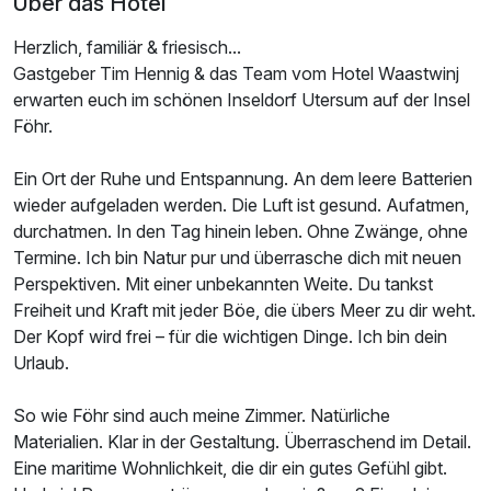
Über das Hotel
Herzlich, familiär & friesisch...
Doppelzimmer mit Balkon
Gastgeber Tim Hennig & das Team vom Hotel Waastwinj
2 Erwachsene und 1 Kind
erwarten euch im schönen Inseldorf Utersum auf der Insel
Föhr.
Ein Ort der Ruhe und Entspannung. An dem leere Batterien
wieder aufgeladen werden. Die Luft ist gesund. Aufatmen,
durchatmen. In den Tag hinein leben. Ohne Zwänge, ohne
Termine. Ich bin Natur pur und überrasche dich mit neuen
Perspektiven. Mit einer unbekannten Weite. Du tankst
Freiheit und Kraft mit jeder Böe, die übers Meer zu dir weht.
Der Kopf wird frei – für die wichtigen Dinge. Ich bin dein
Urlaub.
So wie Föhr sind auch meine Zimmer. Natürliche
Materialien. Klar in der Gestaltung. Überraschend im Detail.
Eine maritime Wohnlichkeit, die dir ein gutes Gefühl gibt.