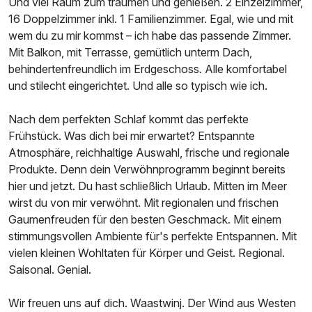
Und viel Raum zum träumen und genießen. 2 Einzelzimmer,
Ausstattung
16 Doppelzimmer inkl. 1 Familienzimmer. Egal, wie und mit
wem du zu mir kommst – ich habe das passende Zimmer.
Zusatznächte
Mit Balkon, mit Terrasse, gemütlich unterm Dach,
behindertenfreundlich im Erdgeschoss. Alle komfortabel
und stilecht eingerichtet. Und alle so typisch wie ich.
Für 4 Tage
404,00 €
p.P. ab
Nach dem perfekten Schlaf kommt das perfekte
Frühstück. Was dich bei mir erwartet? Entspannte
Atmosphäre, reichhaltige Auswahl, frische und regionale
Produkte. Denn dein Verwöhnprogramm beginnt bereits
Doppelzimmer Standard
hier und jetzt. Du hast schließlich Urlaub. Mitten im Meer
2 Erwachsene und 1 Kind
wirst du von mir verwöhnt. Mit regionalen und frischen
Gaumenfreuden für den besten Geschmack. Mit einem
stimmungsvollen Ambiente für's perfekte Entspannen. Mit
vielen kleinen Wohltaten für Körper und Geist. Regional.
Saisonal. Genial.
Wir freuen uns auf dich. Waastwinj. Der Wind aus Westen