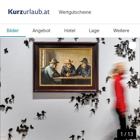
Wertgutscheine
Bilder
Angebot
Hotel
Lage
Weitere
1
1
/
/
13
13