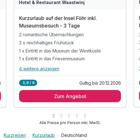
Hotel & Restaurant Waastwinj
Kurzurlaub auf der Insel Föhr inkl.
Museumsbesuch - 3 Tage
2 romantische Übernachtungen
2 x reichhaltiges Frühstück
1 x Eintritt in das Museum der Westküste
1 x Eintritt in das Friesenmuseum
4 weitere anzeigen
Alle Inklusivleistungen
8 enthalten
6
Gültig bis 20.12.2026
5,8 / 6
2 romantische Übernachtungen
Zum Angebot
2 x reichhaltiges Frühstück
1 x Eintritt in das Museum der Westküste
1 x Eintritt in das Friesenmuseum
inkl. 1 Flasche Mineralwasser im Zimmer
Alle Preise pro Person inkl. MwSt.
inkl. Nutzung der Schäferwagensauna
Kurzreisen
Kurzurlaub
Deutschland
inkl. Nutzung W-Lan