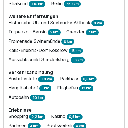
Stralsund
Berlin
130 km
250 km
Weitere Entfernungen
Historische Uhr und Seebrücke Ahlbeck
3 km
Tropenzoo Bansin
Grenztor
3 km
7 km
Promenade Swinemünde
8 km
Karls-Erlebnis-Dorf Koserow
15 km
Aussichtspunkt Streckelsberg
18 km
Verkehrsanbindung
Bushaltestelle
Parkhaus
0,3 km
0,5 km
Hauptbahnhof
Flughafen
1 km
12 km
Autobahn
60 km
Erlebnisse
Shopping
Kasino
0,2 km
0,5 km
Badesee
Bootsverleih
4 km
4 km