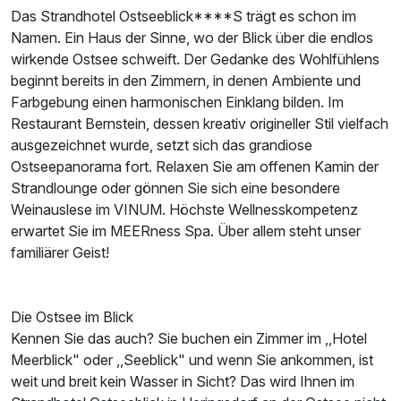
Das Strandhotel Ostseeblick****S trägt es schon im
Namen. Ein Haus der Sinne, wo der Blick über die endlos
wirkende Ostsee schweift. Der Gedanke des Wohlfühlens
beginnt bereits in den Zimmern, in denen Ambiente und
Farbgebung einen harmonischen Einklang bilden. Im
Restaurant Bernstein, dessen kreativ origineller Stil vielfach
ausgezeichnet wurde, setzt sich das grandiose
Ausstattung
Ostseepanorama fort. Relaxen Sie am offenen Kamin der
Strandlounge oder gönnen Sie sich eine besondere
Weinauslese im VINUM. Höchste Wellnesskompetenz
Zusatznächte
erwartet Sie im MEERness Spa. Über allem steht unser
familiärer Geist!
Für 2 Tage
144,00 €
p.P. ab
Die Ostsee im Blick
Kennen Sie das auch? Sie buchen ein Zimmer im ,,Hotel
Meerblick" oder ,,Seeblick" und wenn Sie ankommen, ist
Doppelzimmer seitl. Seeblick
weit und breit kein Wasser in Sicht? Das wird Ihnen im
2 Erwachsene