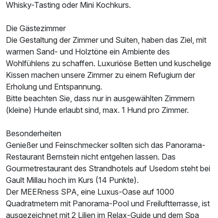
Whisky-Tasting oder Mini Kochkurs.
Für 2 Tage
139,00 €
Die Gästezimmer
p.P. ab
Die Gestaltung der Zimmer und Suiten, haben das Ziel, mit
warmen Sand- und Holztöne ein Ambiente des
Wohlfühlens zu schaffen. Luxuriöse Betten und kuschelige
Kissen machen unsere Zimmer zu einem Refugium der
Erholung und Entspannung.
Doppelzimmer Standard
Bitte beachten Sie, dass nur in ausgewählten Zimmern
2 Erwachsene
(kleine) Hunde erlaubt sind, max. 1 Hund pro Zimmer.
Besonderheiten
Genießer und Feinschmecker sollten sich das Panorama-
Restaurant Bernstein nicht entgehen lassen. Das
Gourmetrestaurant des Strandhotels auf Usedom steht bei
Gault Millau hoch im Kurs (14 Punkte).
Der MEERness SPA, eine Luxus-Oase auf 1000
Quadratmetern mit Panorama-Pool und Freiluftterrasse, ist
ausgezeichnet mit 2 Lilien im Relax-Guide und dem Spa