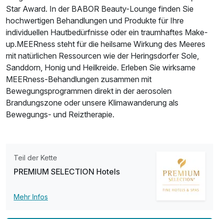
Star Award. In der BABOR Beauty-Lounge finden Sie
hochwertigen Behandlungen und Produkte für Ihre
individuellen Hautbedürfnisse oder ein traumhaftes Make-
up.MEERness steht für die heilsame Wirkung des Meeres
mit natürlichen Ressourcen wie der Heringsdorfer Sole,
Ausstattung
Sanddorn, Honig und Heilkreide. Erleben Sie wirksame
MEERness-Behandlungen zusammen mit
Zusatznächte
Bewegungsprogrammen direkt in der aerosolen
Brandungszone oder unsere Klimawanderung als
Für 2 Tage
119,00 €
Bewegungs- und Reiztherapie.
p.P. ab
Teil der Kette
PREMIUM SELECTION Hotels
Mehr Infos