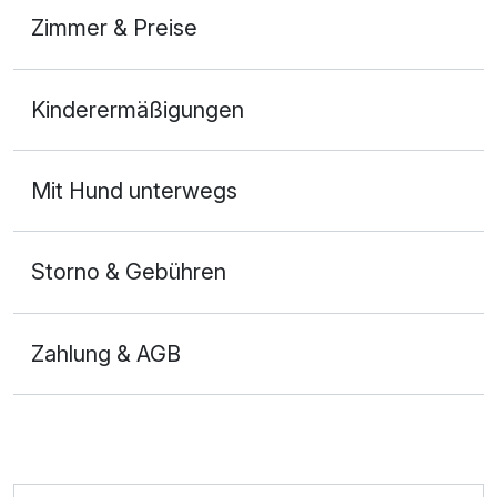
Zimmer & Preise
Doppelzimmer Komfort
Kinderermäßigungen
2 Erwachsene und 1 Kind
Mit Hund unterwegs
Storno & Gebühren
Zahlung & AGB