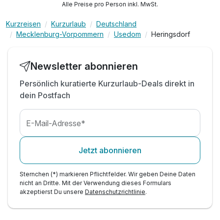
Alle Preise pro Person inkl. MwSt.
inkl. Aquagymnastik am Morgen
inkl. Relax und Sportprogramme
Kurzreisen
Kurzurlaub
Deutschland
Mecklenburg-Vorpommern
Usedom
Heringsdorf
inkl. Schwimmbad- und Saunennutzung
inkl. Tee / Kaffee für Frühaufsteher im SPA
inkl. jeden Morgen DIE WELT in der Strandlounge
Newsletter abonnieren
Persönlich kuratierte Kurzurlaub-Deals direkt in
dein Postfach
E-Mail-Adresse*
Jetzt abonnieren
Sternchen (*) markieren Pflichtfelder. Wir geben Deine Daten
nicht an Dritte. Mit der Verwendung dieses Formulars
akzeptierst Du unsere
Datenschutzrichtlinie
.