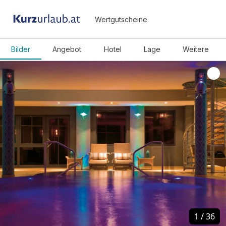
Wertgutscheine
Bilder
Angebot
Hotel
Lage
Weitere
1
1
/
/
36
36