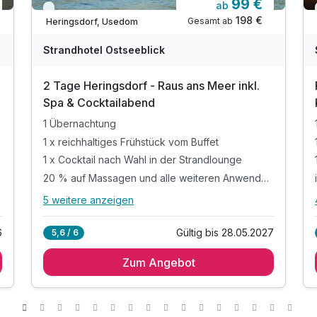
99 €
ab
Viele Termine frei
198 €
Gesamt ab
Heringsdorf, Usedom
Strandhotel Ostseeblick
2 Tage Heringsdorf - Raus ans Meer inkl.
Spa & Cocktailabend
1 Übernachtung
1 x reichhaltiges Frühstück vom Buffet
1 x Cocktail nach Wahl in der Strandlounge
20 % auf Massagen und alle weiteren Anwendungen*
5 weitere anzeigen
Alle Inklusivleistungen
9 enthalten
6
Gültig bis 28.05.2027
5,6 / 6
1 Übernachtung
Zum Angebot
1 x reichhaltiges Frühstück vom Buffet
1 x Cocktail nach Wahl in der Strandlounge
20 % auf Massagen und alle weiteren
Anwendungen*