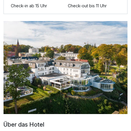
Ausstattung
Check-in ab 15 Uhr
Check-out bis 11 Uhr
Zusatznächte
Für 2 Tage
139,00 €
p.P. ab
Doppelzimmer Meerblick
2 Erwachsene
Über das Hotel