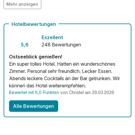
Mehr anzeigen
pro Person (80 Minuten)
Hunde im Hotel erlaubt für 25,00 € pro Stück / Tag
Auch vegetarische Speisen
Hotelbewertungen
Fahrradverleih
Exzellent
Fitnessgeräte stehen bereit
5,6
248 Bewertungen
Kostenloses W-LAN
Ostseeblick genießen!
Ein super tolles Hotel. Hatten ein wunderschönes
Zimmerservice verfügbar
Zimmer. Personal sehr freundlich. Lecker Essen.
Abends leckere Cocktails an der Bar getrunken. Wir
Mit Hotelbar
können das Hotel weiterempfehlen.
Bewertet mit 6,0 Punkten
von Christel am 29.03.2026
Alle Bewertungen