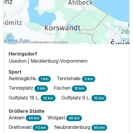
Heringsdorf
Usedom | Mecklenburg-Vorpommern
Sport
Reitmöglichk.
Tennishalle
1 km
3 km
Tennisplatz
Fischen
3 km
10 km
Golfplatz 18 L.
Golfplatz 9 L.
10 km
10 km
Größere Städte
Anklam
Wolgast
40 km
40 km
Greifswald
Neubrandenburg
70 km
90 km