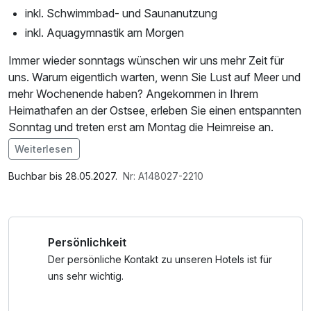
inkl. Schwimmbad- und Saunanutzung
inkl. Aquagymnastik am Morgen
Immer wieder sonntags wünschen wir uns mehr Zeit für
uns. Warum eigentlich warten, wenn Sie Lust auf Meer und
mehr Wochenende haben? Angekommen in Ihrem
Heimathafen an der Ostsee, erleben Sie einen entspannten
Sonntag und treten erst am Montag die Heimreise an.
Weiterlesen
Im Angebot enthalten
Saunabenutzung, Leihbademantel, 1 x gefüllte Minibar,
Buchbar bis 28.05.2027.
Nr: A148027-2210
Nutzung des Fitnessbereichs, Nutzung des
Wellnessbereichs, W-LAN Nutzung / Internetnutzung,
Tageszeitung, Shuttleservice vom/zum Bahnhof,
Persönlichkeit
Badetasche mit Bademantel und -tücher
Der persönliche Kontakt zu unseren Hotels ist für
uns sehr wichtig.