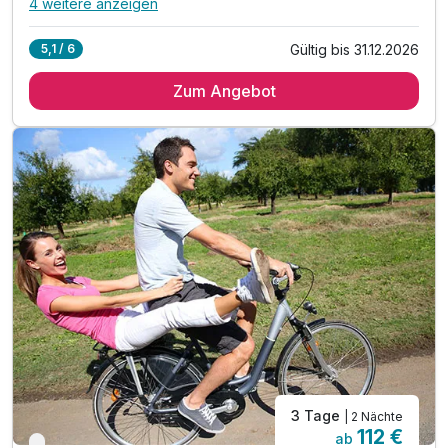
4 weitere anzeigen
Alle Inklusivleistungen
8 enthalten
Gültig bis 31.12.2026
5,1 / 6
1 Übernachtung
Zum Angebot
1 x reichhaltiges Frühstück vom Buffet
1 x Eintritt in den Zoo Duisburg mit Delfinarium*
* Der Eintritt für das Kind ist in den Kategorien
Dreibett- und Familienzimmer bereits inklusive!
* Die Zootickets erhalten Sie im Hotel
inkl. Nutzung des Wellnessbereich mit Pool & Sauna
inkl. WLAN
3 Tage
| 2 Nächte
112 €
ab
Verfügbar bis Dezember