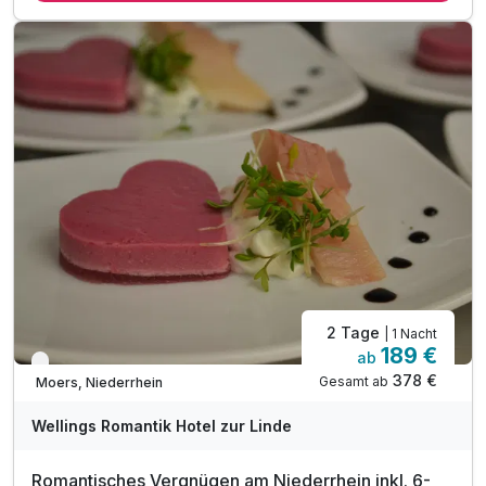
1 x kulinarisches 6-Gang-Romantikmenü
inkl. 1/2 Flasche begleitender Wein zum Menü
1 x Aperitif als Begrüßungsdrink
1 x Flasche Riesling Sekt auf dem Zimmer
inkl. Nutzung des Wellnessbereichs
inkl. Parkplatz
inkl. WLAN
2 Tage
| 1 Nacht
189 €
ab
Verfügbar bis Dezember
378 €
Gesamt ab
Moers, Niederrhein
Wellings Romantik Hotel zur Linde
Romantisches Vergnügen am Niederrhein inkl. 6-