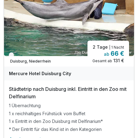
inkl. kuscheliger Leih-Bademantel
inkl. WLAN
inkl. Parkplatz
2 Tage
| 1 Nacht
66 €
ab
Verfügbar bis Dezember
131 €
Gesamt ab
Duisburg, Niederrhein
Mercure Hotel Duisburg City
Städtetrip nach Duisburg inkl. Eintritt in den Zoo mit
Delfinarium
1 Übernachtung
1 x reichhaltiges Frühstück vom Buffet
1 x Eintritt in den Zoo Duisburg mit Delfinarium*
* Der Eintritt für das Kind ist in den Kategorien