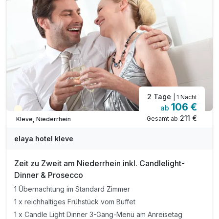
inkl. Nutzung der Sauna und des Fitnessbereiches
inkl. Nutzung des W-LAN
2 Tage
| 1 Nacht
106 €
ab
Teilweise ausgelastet
211 €
Gesamt ab
Kleve, Niederrhein
elaya hotel kleve
Zeit zu Zweit am Niederrhein inkl. Candlelight-
Dinner & Prosecco
1 Übernachtung im Standard Zimmer
1 x reichhaltiges Frühstück vom Buffet
1 x Candle Light Dinner 3-Gang-Menü am Anreisetag