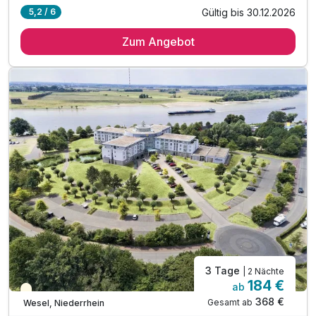
Gültig bis 30.12.2026
5,2 / 6
1 Übernachtung im Doppelzimmer oder in einer Suite
Zum Angebot
1 x romantisches Burgfrühstück im Rittergewölbe
1 x Flasche Burgsekt auf dem Zimmer & Knabbereien
für die romantische Zeit zu Zweit
inkl. 1 Flasche Mineralwasser auf dem Zimmer
inkl. Kaffee- & Teezubereiter im Zimmer
inkl. Parken auf dem Burg-Parkplatz
inkl. WLAN
3 Tage
| 2 Nächte
184 €
ab
Teilweise ausgelastet
368 €
Gesamt ab
Wesel, Niederrhein