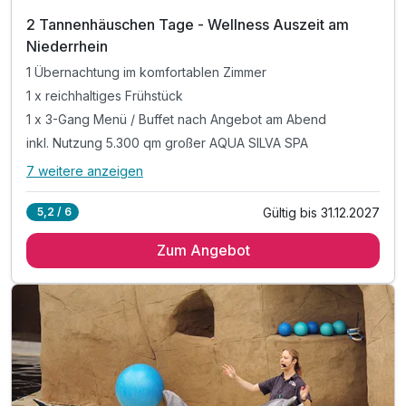
2 Tannenhäuschen Tage - Wellness Auszeit am
Niederrhein
1 Übernachtung im komfortablen Zimmer
1 x reichhaltiges Frühstück
1 x 3-Gang Menü / Buffet nach Angebot am Abend
inkl. Nutzung 5.300 qm großer AQUA SILVA SPA
7 weitere anzeigen
Alle Inklusivleistungen
11 enthalten
Gültig bis 31.12.2027
5,2 / 6
1 Übernachtung im komfortablen Zimmer
Zum Angebot
1 x reichhaltiges Frühstück
1 x 3-Gang Menü / Buffet nach Angebot am Abend
inkl. Nutzung 5.300 qm großer AQUA SILVA SPA
inkl. SPA Nutzung bis 16:00 Uhr am Abreisetag
inkl. großzügiger Saunapark mit 7 Saunen
inkl. Süßwasser-Aktivpool
inkl. Außenpool