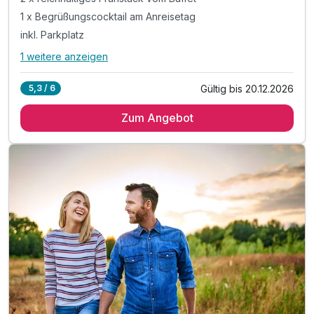
1 x Begrüßungscocktail am Anreisetag
inkl. Parkplatz
1 weitere anzeigen
Alle Inklusivleistungen
5 enthalten
Gültig bis 20.12.2026
5,3 / 6
2 Übernachtungen
Zum Angebot
2 x reichhaltiges Frühstück vom Buffet
1 x Begrüßungscocktail am Anreisetag
inkl. Parkplatz
inkl. W-Lan