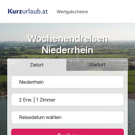
Wertgutscheine
Wochenendreisen
Niederrhein
Startort
Zielort