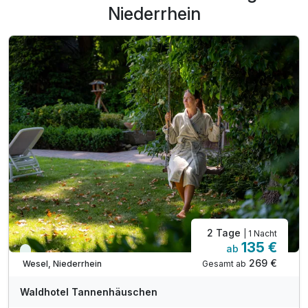
Niederrhein
2 Tage
| 1 Nacht
135 €
ab
Immer verfügbar
269 €
Gesamt ab
Wesel, Niederrhein
Waldhotel Tannenhäuschen