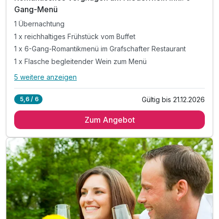
Gang-Menü
1 Übernachtung
1 x reichhaltiges Frühstück vom Buffet
1 x 6-Gang-Romantikmenü im Grafschafter Restaurant
1 x Flasche begleitender Wein zum Menü
5 weitere anzeigen
Alle Inklusivleistungen
9 enthalten
Gültig bis 21.12.2026
5,6 / 6
1 Übernachtung
Zum Angebot
1 x reichhaltiges Frühstück vom Buffet
1 x 6-Gang-Romantikmenü im Grafschafter Restaurant
1 x Flasche begleitender Wein zum Menü
1 x leckerer Aperitif als Begrüßungsdrink
1 x Flasche Riesling Sekt auf dem Zimmer
Eintritt im Wellings Spa mit 3 Saunen
inkl. Parkplatz
inkl. WLAN