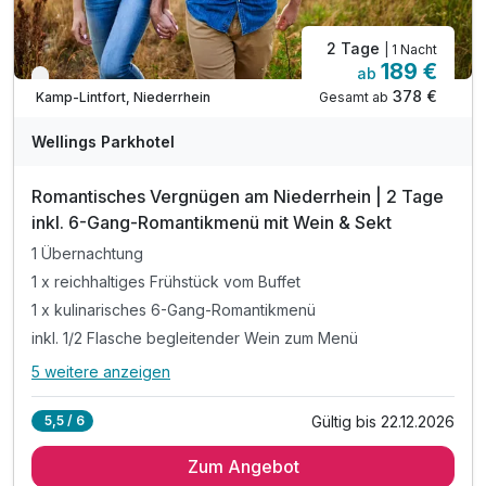
2 Tage
| 1 Nacht
189 €
ab
Verfügbar bis Dezember
378 €
Gesamt ab
Kamp-Lintfort, Niederrhein
Wellings Parkhotel
Romantisches Vergnügen am Niederrhein | 2 Tage
inkl. 6-Gang-Romantikmenü mit Wein & Sekt
1 Übernachtung
1 x reichhaltiges Frühstück vom Buffet
1 x kulinarisches 6-Gang-Romantikmenü
inkl. 1/2 Flasche begleitender Wein zum Menü
5 weitere anzeigen
Alle Inklusivleistungen
9 enthalten
Gültig bis 22.12.2026
5,5 / 6
1 Übernachtung
Zum Angebot
1 x reichhaltiges Frühstück vom Buffet