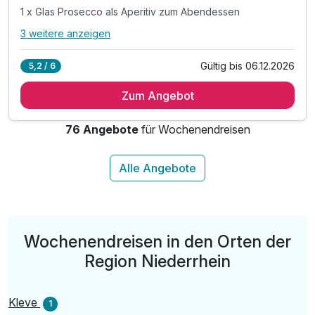
1 x Glas Prosecco als Aperitiv zum Abendessen
3 weitere anzeigen
Alle Inklusivleistungen
7 enthalten
Gültig bis 06.12.2026
5,2 / 6
1 Übernachtung im Standard Zimmer
Zum Angebot
1 x reichhaltiges Frühstück vom Buffet
1 x Candle Light Dinner 3-Gang-Menü am Anreisetag
76 Angebote
für Wochenendreisen
1 x Glas Prosecco als Aperitiv zum Abendessen
inkl. WLAN
inkl. 4 Softgetränke an der Rezeption
exkl. Beherbergungssteuer
Wochenendreisen in den Orten der
Region Niederrhein
Kleve
1