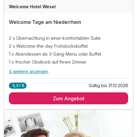
Welcome Hotel Wesel
Welcome Tage am Niederrhein
2 x Übernachtung in einer komfortablen Suite
2 x Welcome-the-day Frühstücksbüffet
1 x Abendessen als 3-Gang-Menu oder Buffet
1 x frischer Obstkorb auf Ihrem Zimmer
4 weitere anzeigen
Alle Inklusivleistungen
8 enthalten
Gültig bis 31.12.2026
5,3 / 6
2 x Übernachtung in einer komfortablen Suite
Zum Angebot
2 x Welcome-the-day Frühstücksbüffet
1 x Abendessen als 3-Gang-Menu oder Buffet
1 x frischer Obstkorb auf Ihrem Zimmer
1 x Flasche Mineralwasser auf Ihrem Zimmer
1 x Infopaket zur Region