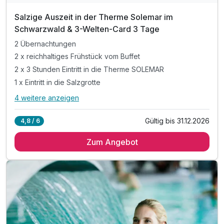
Salzige Auszeit in der Therme Solemar im
Schwarzwald & 3-Welten-Card 3 Tage
2 Übernachtungen
2 x reichhaltiges Frühstück vom Buffet
2 x 3 Stunden Eintritt in die Therme SOLEMAR
1 x Eintritt in die Salzgrotte
4 weitere anzeigen
Alle Inklusivleistungen
8 enthalten
Gültig bis 31.12.2026
4,8 / 6
2 Übernachtungen
Zum Angebot
2 x reichhaltiges Frühstück vom Buffet
2 x 3 Stunden Eintritt in die Therme SOLEMAR
1 x Eintritt in die Salzgrotte
1 x Kräutersalz für zu Hause
inkl. DreiWelten Card*
inkl. Parkplatz
inkl. WLAN