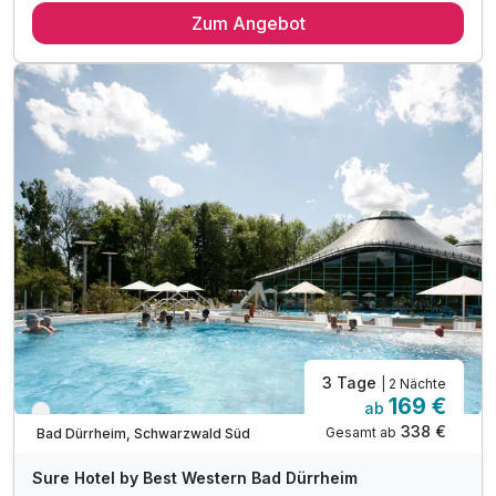
Zum Angebot
2 x reichhaltiges Frühstück vom Buffet
1 x 3-Gang-Genießermenü
1 x reichhaltiges Rucksackvesper
1 x 1 Flasche Mineralwasser auf dem Zimmer
inkl. Wanderkarten aus der Region
inkl. KONUS (inkl. Wanderbus Wutachschlucht)
inkl. Nutzung ÖPNV
inkl. Parkplatz
inkl. WLAN
3 Tage
| 2 Nächte
169 €
ab
Verfügbar bis Dezember
338 €
Gesamt ab
Bad Dürrheim, Schwarzwald Süd
Sure Hotel by Best Western Bad Dürrheim