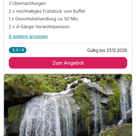
2 Übernachtungen
2 x reichhaltiges Frühstück vom Buffet
1 x Gesichtsbehandlung ca. 50 Min.
2 x 4-Gänge-Verwöhnpension
8 weitere anzeigen
Alle Inklusivleistungen
12 enthalten
Gültig bis 23.12.2026
5,3 / 6
2 Übernachtungen
Zum Angebot
2 x reichhaltiges Frühstück vom Buffet
1 x Gesichtsbehandlung ca. 50 Min.
2 x 4-Gänge-Verwöhnpension
1 x Flasche Sekt zur Begrüßung auf dem Zimmer
2 x Buffet am Nachmittag oder Lunchpaket*
1 x Schlummertrunk nach dem Abendessen
inkl. Entspannen in unserem Wellnessbereich
inkl. kuscheliger Leih-Bademantel & Saunatuch
inkl. KONUS-Gästekarte für den ÖPNV
inkl. Parkplatz mit E-Ladesäule