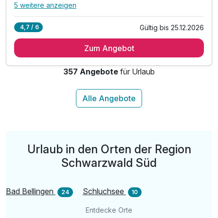
5 weitere anzeigen
Alle Inklusivleistungen
9 enthalten
Gültig bis 25.12.2026
4,7 / 6
2 Übernachtungen
Zum Angebot
2 x reichhaltiges Frühstücksbuffet
1 x 3-Gang Abendessen
357 Angebote
für Urlaub
1 x 3 Stunden Eintritt in Therme Solemar
1 x Flasche Wasser bei Anreise auf dem Zimmer
inkl. Gesund schwitzen in der Sauna / Voranmeldung
inkl. Parkplatz
inkl. WLAN
Konuskarten für alle Tage für den ÖPNV
Urlaub in den Orten der Region
Schwarzwald Süd
Bad Bellingen
Schluchsee
24
10
Entdecke Orte