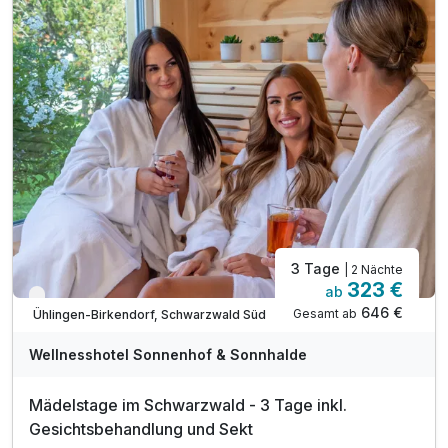
inkl. Leihbademantel
inkl. Nutzung ÖPNV
inkl. WLan
inkl. aller Fahrten des ÖV
3 Tage
| 2 Nächte
323 €
ab
Verfügbar bis Dezember
646 €
Gesamt ab
Ühlingen-Birkendorf, Schwarzwald Süd
Wellnesshotel Sonnenhof & Sonnhalde
Mädelstage im Schwarzwald - 3 Tage inkl.
Gesichtsbehandlung und Sekt