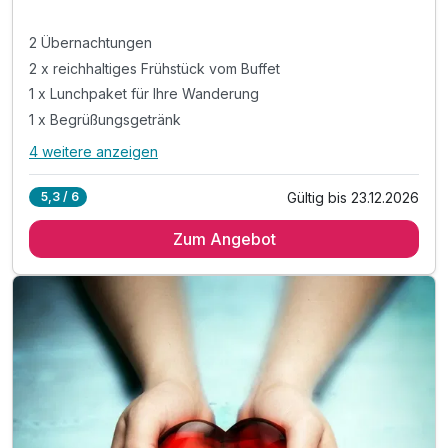
2 Übernachtungen
2 x reichhaltiges Frühstück vom Buffet
1 x Lunchpaket für Ihre Wanderung
1 x Begrüßungsgetränk
4 weitere anzeigen
Alle Inklusivleistungen
8 enthalten
Gültig bis 23.12.2026
5,3 / 6
2 Übernachtungen
Zum Angebot
2 x reichhaltiges Frühstück vom Buffet
1 x Lunchpaket für Ihre Wanderung
1 x Begrüßungsgetränk
inkl. Nutzung ÖPNV Konus Karte
inkl. 1 Flasche Mineralwasser
inkl. Parkplatz
inkl. WLAN