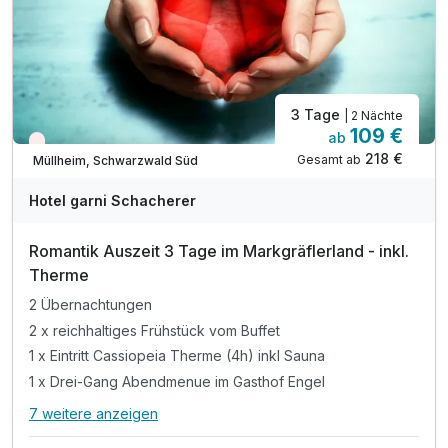
3 Tage
| 2 Nächte
109 €
ab
Wieder frei ab September
218 €
Gesamt ab
Müllheim, Schwarzwald Süd
Hotel garni Schacherer
Romantik Auszeit 3 Tage im Markgräflerland - inkl.
Therme
2 Übernachtungen
2 x reichhaltiges Frühstück vom Buffet
1 x Eintritt Cassiopeia Therme (4h) inkl Sauna
1 x Drei-Gang Abendmenue im Gasthof Engel
7 weitere anzeigen
Alle Inklusivleistungen
11 enthalten