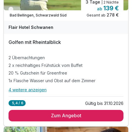
3 Tage
| 2 Nächte
139 €
ab
Nur noch bis Oktober
278 €
Gesamt ab
Bad Bellingen, Schwarzwald Süd
Flair Hotel Schwanen
Golfen mit Rheintalblick
2 Übernachtungen
2 x reichhaltiges Frühstück vom Buffet
20 % Gutschein für Greenfree
1x Flasche Wasser und Obst auf dem Zimmer
4 weitere anzeigen
Alle Inklusivleistungen
8 enthalten
Gültig bis 31.10.2026
5,4 / 6
2 Übernachtungen
Zum Angebot
2 x reichhaltiges Frühstück vom Buffet
20 % Gutschein für Greenfree
1x Flasche Wasser und Obst auf dem Zimmer