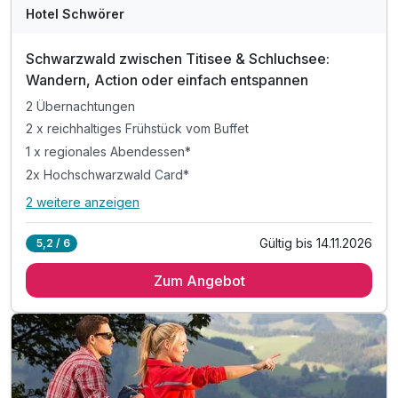
Hotel Schwörer
Schwarzwald zwischen Titisee & Schluchsee:
Wandern, Action oder einfach entspannen
2 Übernachtungen
2 x reichhaltiges Frühstück vom Buffet
1 x regionales Abendessen*
2x Hochschwarzwald Card*
2 weitere anzeigen
Alle Inklusivleistungen
6 enthalten
Gültig bis 14.11.2026
5,2 / 6
2 Übernachtungen
Zum Angebot
2 x reichhaltiges Frühstück vom Buffet
1 x regionales Abendessen*
2x Hochschwarzwald Card*
inkl. Parkplatz
inkl. WLAN