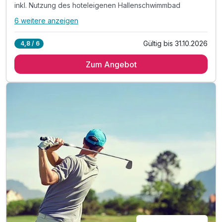
inkl. Nutzung des hoteleigenen Hallenschwimmbad
6 weitere anzeigen
Alle Inklusivleistungen
10 enthalten
Gültig bis 31.10.2026
4,8 / 6
2 Übernachtungen
Zum Angebot
2 x reichhaltiges Frühstück vom Buffet
inkl. Nutzung des hoteleigenen Wellnessbereiches
inkl. Nutzung des hoteleigenen Hallenschwimmbad
inkl. kostenfreies Parken am Hotel
inkl. kostenfreies WLAN
inkl. KONUS-Gästekarte während dem Aufenthalt
Tipp: Wandern entlang der Wutachschlucht
Tipp: Tatzmania Wildpark
Tipp: Hasenhorn Coaster