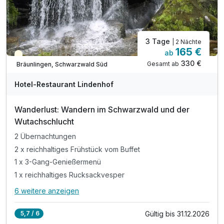
inkl. WLAN
3 Tage
| 2 Nächte
165 €
ab
Teilweise ausgelastet
330 €
Gesamt ab
Bräunlingen, Schwarzwald Süd
Hotel-Restaurant Lindenhof
Wanderlust: Wandern im Schwarzwald und der
Wutachschlucht
2 Übernachtungen
2 x reichhaltiges Frühstück vom Buffet
1 x 3-Gang-Genießermenü
1 x reichhaltiges Rucksackvesper
6 weitere anzeigen
Alle Inklusivleistungen
10 enthalten
Gültig bis 31.12.2026
5,7 / 6
2 Übernachtungen