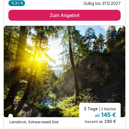
Gültig bis 31.12.2027
5,3 / 6
2 Übernachtungen
Zum Angebot
2 x reichhaltiges Frühstück vom Buffet
1 x Eintritt Cassiopeia Therme (4h) inkl Sauna
1 x Drei-Gang Abendmenue im Gasthof Engel
1 x Flasche Winzersekt
1 x Begrüßungsgetränk
inkl. KONUS-Gästekarte Nutzung ÖPNV
inkl. Fitnessraum Nutzung
inkl. 1 Flasche Wasser auf dem Zimmer
inkl. Parkplatz
inkl. WLAN
3 Tage
| 2 Nächte
145 €
ab
Teilweise ausgelastet
290 €
Gesamt ab
Lenzkirch, Schwarzwald Süd