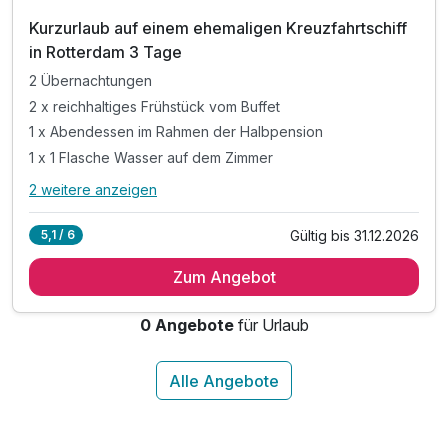
Kurzurlaub auf einem ehemaligen Kreuzfahrtschiff
in Rotterdam 3 Tage
2 Übernachtungen
2 x reichhaltiges Frühstück vom Buffet
1 x Abendessen im Rahmen der Halbpension
1 x 1 Flasche Wasser auf dem Zimmer
2 weitere anzeigen
Alle Inklusivleistungen
6 enthalten
Gültig bis 31.12.2026
5,1 / 6
2 Übernachtungen
Zum Angebot
2 x reichhaltiges Frühstück vom Buffet
1 x Abendessen im Rahmen der Halbpension
0 Angebote
für Urlaub
1 x 1 Flasche Wasser auf dem Zimmer
inkl. Kaffeezubereiter auf dem Zimmer
inkl. Nutzung W-Lan