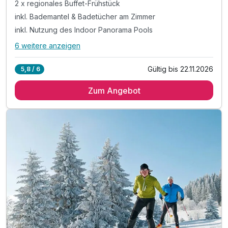
2 x regionales Buffet-Frühstück
inkl. Bademantel & Badetücher am Zimmer
inkl. Nutzung des Indoor Panorama Pools
6 weitere anzeigen
Alle Inklusivleistungen
10 enthalten
Gültig bis 22.11.2026
5,8 / 6
2 Übernachtungen
Zum Angebot
2 x regionales Buffet-Frühstück
inkl. Bademantel & Badetücher am Zimmer
inkl. Nutzung des Indoor Panorama Pools
inkl. Nutzung des Wellnessbereichs
inkl. Parkplatz & W-LAN Nutzung
Tipp: Barfußweg Wenigzell
Tipp: Teichalm Wanderungen
Tipp: E-Bike Verleih direkt im Haus
Tipp: Almblick Skilifte direkt neben dem Hotel