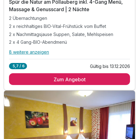
Spür die Natur am Pöllauberg inkl. 4-Gang Menü,
Massage & Genusscard | 2 Nächte
2 Übernachtungen
2 x reichhaltiges BIO-Vital-Frühstück vom Buffet
2 x Nachmittagsjause Suppen, Salate, Mehlspeisen
2 x 4 Gang-BIO-Abendmenü
8 weitere anzeigen
Alle Inklusivleistungen
12 enthalten
Gültig bis 13.12.2026
5,7 / 6
2 Übernachtungen
Zum Angebot
2 x reichhaltiges BIO-Vital-Frühstück vom Buffet
2 x Nachmittagsjause Suppen, Salate, Mehlspeisen
2 x 4 Gang-BIO-Abendmenü
1 x Teilmassage o. Gesichtsrelaxmassage (25 min.)
inkl. GenussCard mit 200 Ausflugszielen
inkl. Aperitifweinverkostung (samstags)
inkl. Geführte Nordic-Walking-Tour (samstags)
inkl. Führung durch das Retter BioGut MO/DI/FR/SA