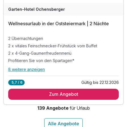
Garten-Hotel Ochensberger
Wellnessurlaub in der Oststeiermark | 2 Nächte
2 Übernachtungen
2 x vitales Feinschmecker-Frühstück vom Buffet
2 x 4-Gang-Gaumenfreudenmenü
Profitieren Sie von den Spartagen*
8 weitere anzeigen
Alle Inklusivleistungen
12 enthalten
Gültig bis 22.12.2026
5,7 / 6
2 Übernachtungen
Zum Angebot
2 x vitales Feinschmecker-Frühstück vom Buffet
2 x 4-Gang-Gaumenfreudenmenü
139 Angebote
für Urlaub
Profitieren Sie von den Spartagen*
Hotel-Spa STEIERNESS "Adults only" auf über 1000m²
inkl. Nutzung der Bade- und Saunalandschaft