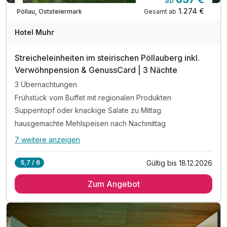
ab
Teilweise ausgelastet
1.274 €
Gesamt ab
Pöllau, Oststeiermark
Hotel Muhr
Streicheleinheiten im steirischen Pöllauberg inkl.
Verwöhnpension & GenussCard | 3 Nächte
3 Übernachtungen
Frühstück vom Buffet mit regionalen Produkten
Suppentopf oder knackige Salate zu Mittag
hausgemachte Mehlspeisen nach Nachmittag
7 weitere anzeigen
Alle Inklusivleistungen
11 enthalten
Gültig bis 18.12.2026
5,7 / 6
3 Übernachtungen
Zum Angebot
Frühstück vom Buffet mit regionalen Produkten
Suppentopf oder knackige Salate zu Mittag
hausgemachte Mehlspeisen nach Nachmittag
5-Gang Abendmenü mit Salat- und Käsebuffet