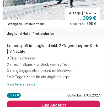
4 Tage
| 3 Nächte
399 €
ab
Wieder frei ab Dezember
798 €
Gesamt ab
Wenigzell, Oststeiermark
Joglland Hotel Prettenhofer
Loipenspaß im Joglland inkl. 2-Tages-Loipen-Karte
| 3 Nächte
3 Übernachtungen
3 x reichhaltiges Frühstück vom Buffet
3 x 4-gängiges Abendmenü mit Menüwahl
1 x 2-Tages-Karte für die Joglland Loipe
5 weitere anzeigen
Alle Inklusivleistungen
9 enthalten
Gültig bis 07.03.2027
5,7 / 6
3 Übernachtungen
Zum Angebot
3 x reichhaltiges Frühstück vom Buffet