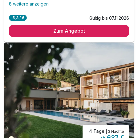
8 weitere anzeigen
Alle Inklusivleistungen
12 enthalten
Gültig bis 07.11.2026
5,3 / 6
7 Übernachtungen
Zum Angebot
7 x reichhaltiges Frühstück vom Buffet
7 x 4-Gang Abend-Wahlmenü mit Salatbuffet
inkl. GenussCard - über 250 Ausflugsziele*
inkl. Kinderbetreuung, 5 Tage die Woche
inkl. gratis Saftbar für Kinder
inkl. Erlebnisspielpatz, Trampolin & Streichelzoo
inkl. schwimmen im beheizten Innen- und Außenpool
inkl. Opfl´Schwitzstadl (Sauna) & Obstgartl-Sauna
Aufzahlung für max. 2 Kinder im Zimmer der Eltern:
0 - 5,9 Jahre: kostenfrei | 6 - 10,9 Jahre € 114
11 - 13,9 Jahre : €191,00 | ab 14 Jahre Vollzahler
4 Tage
| 3 Nächte
637 €