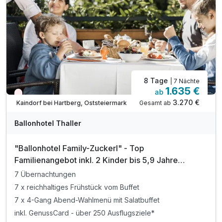
inkl. W-LAN Nutzung
Tipp: Tierpark Herberstein
8 Tage
| 7 Nächte
1.635 €
ab
Nur noch Restplätze
3.270 €
Gesamt ab
Kaindorf bei Hartberg, Oststeiermark
Ballonhotel Thaller
"Ballonhotel Family-Zuckerl" - Top
Familienangebot inkl. 2 Kinder bis 5,9 Jahre
kostenlos
7 Übernachtungen
7 x reichhaltiges Frühstück vom Buffet
7 x 4-Gang Abend-Wahlmenü mit Salatbuffet
inkl. GenussCard - über 250 Ausflugsziele*