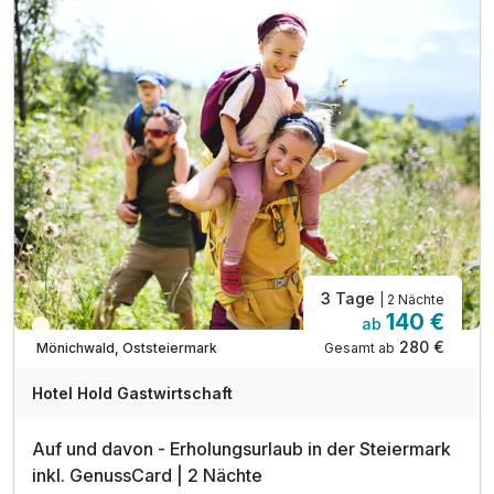
Deinem
Urlaub in der
Oststeiermark
zur Entspannung
ein. Tauche ab in wohlig-warmes Thermalwasser und lass
Dich anschließend bei einer Kräutermassage verwöhnen.
Für Kultur- und Geschichtsliebhaber gibt es in der Region
ebenfalls viel zu entdecken. Malerische Wallfahrtskirchen,
Schlösser, Burgen und Keltendörfer können in der
Oststeiermark besichtigt werden.
3 Tage
| 2 Nächte
140 €
ab
Teilweise ausgelastet
280 €
Gesamt ab
Mönichwald, Oststeiermark
Hotel Hold Gastwirtschaft
Auf und davon - Erholungsurlaub in der Steiermark
inkl. GenussCard | 2 Nächte