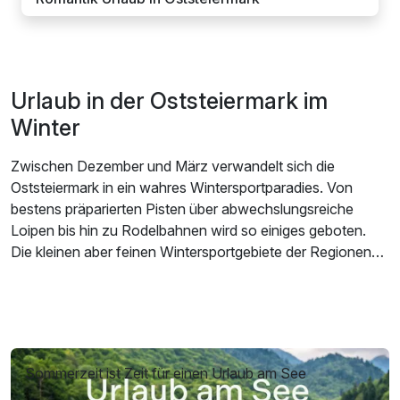
Urlaub in der Oststeiermark im
Winter
Zwischen Dezember und März verwandelt sich die
Oststeiermark in ein wahres Wintersportparadies. Von
bestens präparierten Pisten über abwechslungsreiche
Loipen bis hin zu Rodelbahnen wird so einiges geboten.
Die kleinen aber feinen Wintersportgebiete der Regionen
Joglland-Waldheimat und Naturpark Almenland sind
bestens für Familien geeignet. 3 Pistenkilometer, 2
Schlepplifte und urige Hüttengaudi bietet beispielsweise
das Skigebiet Almblicklifte in Strallegg. Das Gebiet gilt als
besonders schneesicher und eine Flutlichtanlage
Sommerzeit ist Zeit für einen Urlaub am See
ermöglicht das Skifahren bei Nacht. Für kleine Pistenflitzer