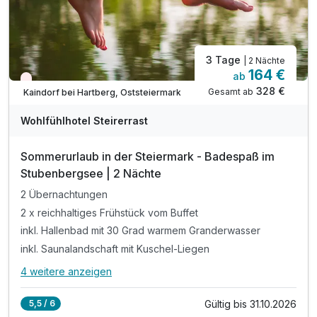
3 Tage
| 2 Nächte
164 €
ab
Nur noch Restplätze
328 €
Gesamt ab
Kaindorf bei Hartberg, Oststeiermark
Wohlfühlhotel Steirerrast
Sommerurlaub in der Steiermark - Badespaß im
Stubenbergsee | 2 Nächte
2 Übernachtungen
2 x reichhaltiges Frühstück vom Buffet
inkl. Hallenbad mit 30 Grad warmem Granderwasser
inkl. Saunalandschaft mit Kuschel-Liegen
4 weitere anzeigen
Alle Inklusivleistungen
8 enthalten
Gültig bis 31.10.2026
5,5 / 6
2 Übernachtungen