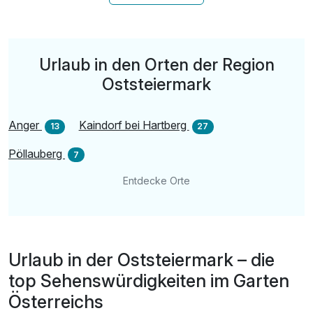
inkl. Wellnesstasche: Bademantel, Tücher & Slipper
inkl. Gartenlandschaft m. Koi- & Naturschwimmteich
inkl. Verleih von Crossbikes & Walkingstöcken
Urlaub in den Orten der Region
inkl. absperrbarer Raum für Fahrräder
Oststeiermark
inkl. Führung & Verkostung Steirerkraft Kernothek*
inkl. GenussCard - siehe Beschreibung**
Anger
Kaindorf bei Hartberg
13
27
Pöllauberg
7
Entdecke Orte
Urlaub in der Oststeiermark – die
top Sehenswürdigkeiten im Garten
Österreichs