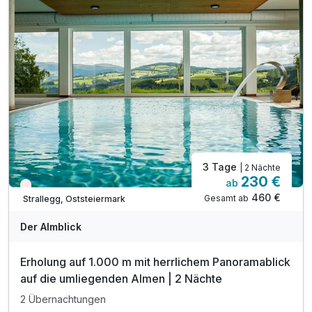
inkl. GenussCard - über 280 Ausflugsziele*
inkl. Nutzung des Wellnessgarten & Saunalandschaft
ganzjährig beheizten Außenpool & Whirlpool
Adults Only Spa & Familien Spa
inkl. Tasche mit Bademantel & Saunatücher
inkl. Streichelzoo, Ponyreiten, Spielwiese & mehr!
3 Tage
| 2 Nächte
230 €
ab
Wieder frei ab September
460 €
Gesamt ab
Strallegg, Oststeiermark
Der Almblick
Erholung auf 1.000 m mit herrlichem Panoramablick
auf die umliegenden Almen | 2 Nächte
2 Übernachtungen