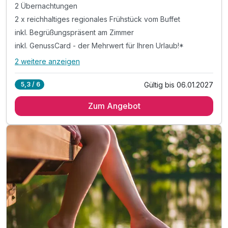
2 Übernachtungen
2 x reichhaltiges regionales Frühstück vom Buffet
inkl. Begrüßungspräsent am Zimmer
inkl. GenussCard - der Mehrwert für Ihren Urlaub!*
2 weitere anzeigen
Alle Inklusivleistungen
6 enthalten
Gültig bis 06.01.2027
5,3 / 6
2 Übernachtungen
Zum Angebot
2 x reichhaltiges regionales Frühstück vom Buffet
inkl. Begrüßungspräsent am Zimmer
inkl. GenussCard - der Mehrwert für Ihren Urlaub!*
inkl. Nutzung des Wellnessbereichs
inkl. Parkplatz & W-LAN Nutzung