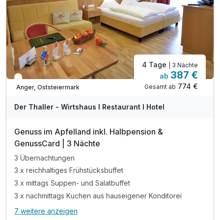
inkl. Zeit für S'ICH im BIO | ORGANIC | SPA
inkl. kuscheliger Bademantel für den Aufenthalt
inkl. Abschiedsgeschenk vom Retter BioGut
4 Tage
| 3 Nächte
387 €
ab
Teilweise ausgelastet
774 €
Gesamt ab
Anger, Oststeiermark
Der Thaller - Wirtshaus I Restaurant I Hotel
Genuss im Apfelland inkl. Halbpension &
GenussCard | 3 Nächte
3 Übernachtungen
3 x reichhaltiges Frühstücksbuffet
3 x mittags Suppen- und Salatbuffet
3 x nachmittags Kuchen aus hauseigener Konditorei
7 weitere anzeigen
Alle Inklusivleistungen
11 enthalten