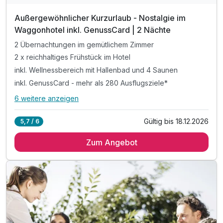
Außergewöhnlicher Kurzurlaub - Nostalgie im
Waggonhotel inkl. GenussCard | 2 Nächte
2 Übernachtungen im gemütlichem Zimmer
2 x reichhaltiges Frühstück im Hotel
inkl. Wellnessbereich mit Hallenbad und 4 Saunen
inkl. GenussCard - mehr als 280 Ausflugsziele*
6 weitere anzeigen
Alle Inklusivleistungen
10 enthalten
Gültig bis 18.12.2026
5,7 / 6
2 Übernachtungen im gemütlichem Zimmer
Zum Angebot
2 x reichhaltiges Frühstück im Hotel
inkl. Wellnessbereich mit Hallenbad und 4 Saunen
inkl. GenussCard - mehr als 280 Ausflugsziele*
inkl. Ruheraum & Sonnenplatzerl
inkl. Fahrradverleih, E-Bike Verleih gg. Aufpreis
inkl. Tischtennis, großer Kinderspielplatz
inkl. hoteleigener Gästeparkplatz