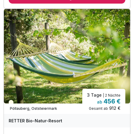
3 x 4-gängiges Abendmenü mit Menüwahl
1 x 2-Tages-Karte für die Joglland Loipe
inkl. Nachmittags - Kuchen
1 x Flasche Joglland Mineralwasser
inkl. Willkommens-Holundersekt
inkl. Nutzung des Hallenbades
inkl. Saunalandschaft
3 Tage
| 2 Nächte
456 €
ab
Teilweise ausgelastet
912 €
Gesamt ab
Pöllauberg, Oststeiermark
RETTER Bio-Natur-Resort