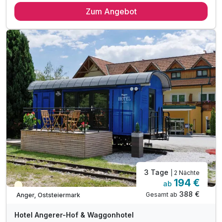
Zum Angebot
2 x reichhaltiges Frühstück vom Buffet
inkl. Hallenbad mit 30 Grad warmem Granderwasser
inkl. Saunalandschaft mit Kuschel-Liegen
inkl. Fahrradverleih (nach Verfügbarkeit)
inkl. GenussCard - der Mehrwert für Ihren Urlaub!*
inkl. vielseitigem Aktivprogramm**
inkl. zahlreiche Parkplätze
3 Tage
| 2 Nächte
194 €
ab
Teilweise ausgelastet
388 €
Gesamt ab
Anger, Oststeiermark
Hotel Angerer-Hof & Waggonhotel