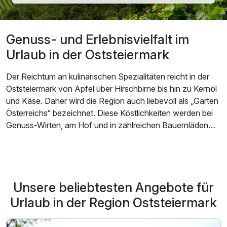
Genuss- und Erlebnisvielfalt im
Urlaub in der Oststeiermark
Der Reichtum an kulinarischen Spezialitäten reicht in der
Oststeiermark von Apfel über Hirschbirne bis hin zu Kernöl
und Käse. Daher wird die Region auch liebevoll als „Garten
Österreichs“ bezeichnet. Diese Köstlichkeiten werden bei
Genuss-Wirten, am Hof und in zahlreichen Bauernläden
angeboten. Darüber hinaus ist die Oststeiermark für ihre
lieblichen Almen, herrlichen Ausblicke und blühenden
Apfelgärten bekannt. Die reizvolle Landschaft lädt zu
gemütlichen Wanderungen und Radtouren ein. Durch die
Unsere beliebtesten Angebote für
Region führen auch einige Etappen der Wanderroute „Vom
Gletscher zum Wein“. Radfahrer kommen hingegen am
Urlaub in der Region Oststeiermark
Raabtalradweg und am Feistritztalradweg auf ihre Kosten.
Nach dem Sport laden die traumhaften Thermen auf