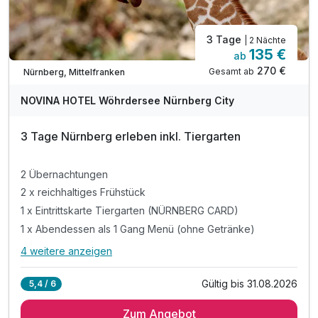
3 Tage
| 2 Nächte
135 €
ab
270 €
Gesamt ab
Nürnberg, Mittelfranken
NOVINA HOTEL Wöhrdersee Nürnberg City
3 Tage Nürnberg erleben inkl. Tiergarten
2 Übernachtungen
2 x reichhaltiges Frühstück
1 x Eintrittskarte Tiergarten (NÜRNBERG CARD)
1 x Abendessen als 1 Gang Menü (ohne Getränke)
4 weitere anzeigen
Alle Inklusivleistungen
8 enthalten
Gültig bis 31.08.2026
5,4 / 6
2 Übernachtungen
Zum Angebot
2 x reichhaltiges Frühstück