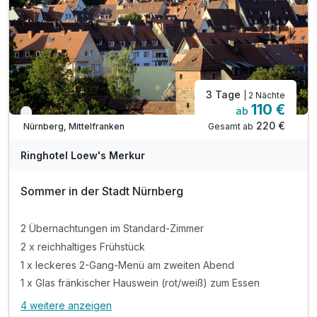
3 Tage
| 2 Nächte
110 €
ab
Nur noch bis September
220 €
Gesamt ab
Nürnberg, Mittelfranken
Ringhotel Loew's Merkur
Sommer in der Stadt Nürnberg
2 Übernachtungen im Standard-Zimmer
2 x reichhaltiges Frühstück
1 x leckeres 2-Gang-Menü am zweiten Abend
1 x Glas fränkischer Hauswein (rot/weiß) zum Essen
4 weitere anzeigen
Alle Inklusivleistungen
8 enthalten