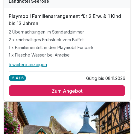
Landhotel Seerose
Playmobil Familienarrangement für 2 Erw. & 1 Kind
bis 13 Jahren
2 Übernachtungen im Standardzimmer
2 x reichhaltiges Frühstück vom Buffet
1 x Familieneintritt in den Playmobil Funpark
1 x Flasche Wasser bei Anreise
5 weitere anzeigen
Alle Inklusivleistungen
9 enthalten
Gültig bis 08.11.2026
5,4 / 6
2 Übernachtungen im Standardzimmer
Zum Angebot
2 x reichhaltiges Frühstück vom Buffet
1 x Familieneintritt in den Playmobil Funpark
1 x Flasche Wasser bei Anreise
1 x kleine Überraschung für unsere kleinen Gäste
inkl. Kühlschrank
inkl. Internet (WLAN)