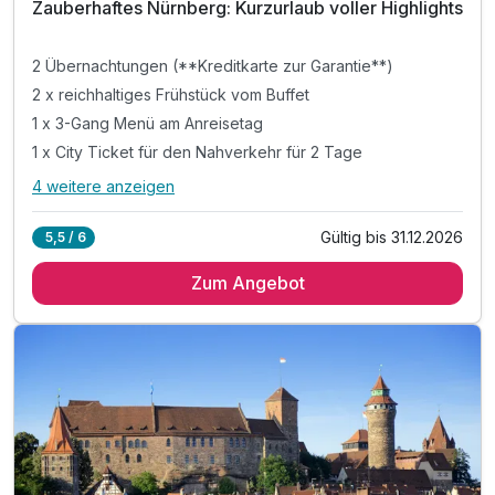
Zauberhaftes Nürnberg: Kurzurlaub voller Highlights
2 Übernachtungen (**Kreditkarte zur Garantie**)
2 x reichhaltiges Frühstück vom Buffet
1 x 3-Gang Menü am Anreisetag
1 x City Ticket für den Nahverkehr für 2 Tage
4 weitere anzeigen
Alle Inklusivleistungen
8 enthalten
Gültig bis 31.12.2026
5,5 / 6
2 Übernachtungen (**Kreditkarte zur Garantie**)
Zum Angebot
2 x reichhaltiges Frühstück vom Buffet
1 x 3-Gang Menü am Anreisetag
1 x City Ticket für den Nahverkehr für 2 Tage
1 x Welcome Drink im Hotel
1 x Flasche Sekt bei Anreise auf dem Zimmer
1 x Stadtplan für Sightseeing Highlights
inkl. Nutzung des Fitnessbereiches