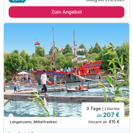
3 Übernachtungen
Zum Angebot
3 x reichhaltiges Frühstück vom Buffet
1 x 3-Gang-Vital-Menü
1 x 4-Gang-Regio-Menü
2 x Wohlfühlen in unserer Wellness-Oase
inkl. Parkplatz
inkl. WLAN
3 Tage
| 2 Nächte
207 €
ab
Verfügbar bis November
415 €
Gesamt ab
Langenzenn, Mittelfranken