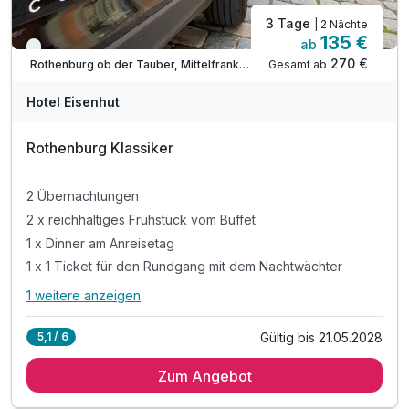
3 Tage
| 2 Nächte
135 €
ab
Immer verfügbar
270 €
Gesamt ab
Rothenburg ob der Tauber, Mittelfranken
Hotel Eisenhut
Rothenburg Klassiker
2 Übernachtungen
2 x reichhaltiges Frühstück vom Buffet
1 x Dinner am Anreisetag
1 x 1 Ticket für den Rundgang mit dem Nachtwächter
1 weitere anzeigen
Alle Inklusivleistungen
5 enthalten
Gültig bis 21.05.2028
5,1 / 6
2 Übernachtungen
Zum Angebot
2 x reichhaltiges Frühstück vom Buffet
1 x Dinner am Anreisetag