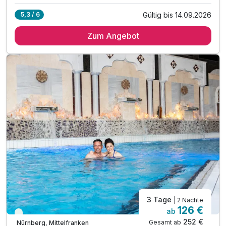
Gültig bis 14.09.2026
5,3 / 6
2 Übernachtungen im Standard-Zimmer
Zum Angebot
2 x reichhaltiges Frühstück
1 x leckeres 2-Gang-Menü am zweiten Abend
1 x Glas fränkischer Hauswein (rot/weiß) zum Essen
inkl. Nutzung Fitnessbereichs Mercurialis Gym
inkl. Nutzung im kleinen, aber feinen Poolbereich
inkl. Leih-Bademantel und Saunatuch
inkl. WLAN
3 Tage
| 2 Nächte
126 €
ab
Viele Termine frei
252 €
Gesamt ab
Nürnberg, Mittelfranken