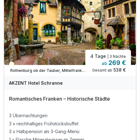
inkl. Parkplatz
inkl. Benutzung des Wellnessbereiches
4 Tage
| 3 Nächte
269 €
ab
Teilweise ausgelastet
538 €
Gesamt ab
Rothenburg ob der Tauber, Mittelfranken
AKZENT Hotel Schranne
Romantisches Franken – Historische Städte
3 Übernachtungen
3 x reichhaltiges Frühstücksbuffet
3 x Halbpension als 3-Gang-Menü
1 x Flasche Mineralwasser im Zimmer