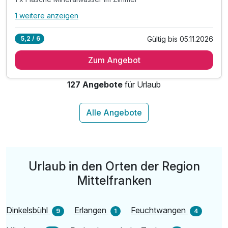
1 weitere anzeigen
Alle Inklusivleistungen
5 enthalten
Gültig bis 05.11.2026
5,2 / 6
3 Übernachtungen
Zum Angebot
3 x reichhaltiges Frühstücksbuffet
3 x Halbpension als 3-Gang-Menü
127 Angebote
für Urlaub
1 x Flasche Mineralwasser im Zimmer
inkl. Informationspaket
Urlaub in den Orten der Region
Mittelfranken
Dinkelsbühl
Erlangen
Feuchtwangen
9
1
4