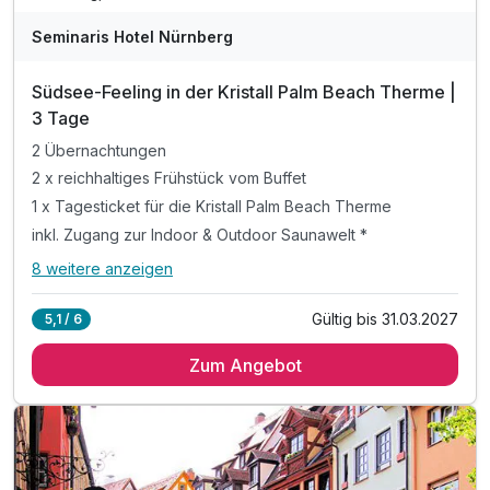
Seminaris Hotel Nürnberg
Südsee-Feeling in der Kristall Palm Beach Therme |
3 Tage
2 Übernachtungen
2 x reichhaltiges Frühstück vom Buffet
1 x Tagesticket für die Kristall Palm Beach Therme
inkl. Zugang zur Indoor & Outdoor Saunawelt *
8 weitere anzeigen
Alle Inklusivleistungen
12 enthalten
Gültig bis 31.03.2027
5,1 / 6
2 Übernachtungen
Zum Angebot
2 x reichhaltiges Frühstück vom Buffet
1 x Tagesticket für die Kristall Palm Beach Therme
inkl. Zugang zur Indoor & Outdoor Saunawelt *
inkl. Zugang zum Erlebnisbad & Rutschenwelt*
inkl. tropisches Wellenbad & Außensolebecken*