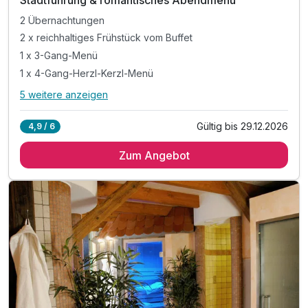
Stadtführung & romantisches Abendmenü
2 Übernachtungen
2 x reichhaltiges Frühstück vom Buffet
1 x 3-Gang-Menü
1 x 4-Gang-Herzl-Kerzl-Menü
5 weitere anzeigen
Alle Inklusivleistungen
9 enthalten
Gültig bis 29.12.2026
4,9 / 6
2 Übernachtungen
Zum Angebot
2 x reichhaltiges Frühstück vom Buffet
1 x 3-Gang-Menü
1 x 4-Gang-Herzl-Kerzl-Menü
1 x Stadtführung in Dinkelsbühl (Dauer ca. 60 min)
1 x Fläschchen Piccolo mit Hausetikett
inkl. Nutzung des Wellnessbereichs
inkl. Leihbademantel und Saunatücher
inkl. Late Check out am Abreisetag bis 12 Uhr