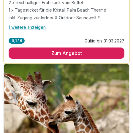
2 x reichhaltiges Frühstück vom Buffet
1 x Tagesticket für die Kristall Palm Beach Therme
inkl. Zugang zur Indoor & Outdoor Saunawelt *
1 weitere anzeigen
Alle Inklusivleistungen
5 enthalten
Gültig bis 31.03.2027
5,1 / 6
2 Übernachtungen
Zum Angebot
2 x reichhaltiges Frühstück vom Buffet
1 x Tagesticket für die Kristall Palm Beach Therme
inkl. Zugang zur Indoor & Outdoor Saunawelt *
inkl. Zugang zum Erlebnisbad & Rutschenwelt*