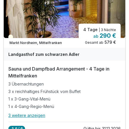
4 Tage
| 3 Nächte
290 €
ab
Teilweise ausgelastet
579 €
Gesamt ab
Markt Nordheim, Mittelfranken
Landgasthof zum schwarzen Adler
Sauna und Dampfbad Arrangement - 4 Tage in
Mittelfranken
3 Übernachtungen
3 x reichhaltiges Frühstück vom Buffet
1 x 3-Gang-Vital-Menü
1 x 4-Gang-Regio-Menü
3 weitere anzeigen
Alle Inklusivleistungen
7 enthalten
Gültig bis 31.12.2026
5,6 / 6