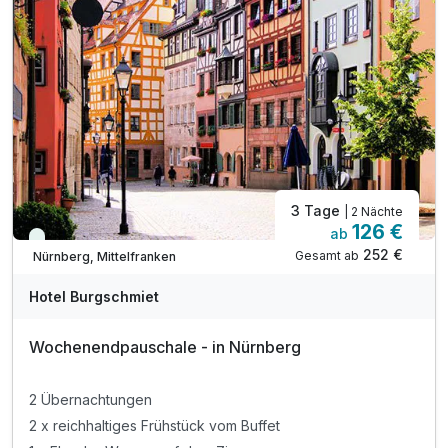
inkl. Gondelsauna mit einzigartigem Ausblick*
inkl. Gletschereis-Kabine bei - 4 °C uvm.*
inkl. Kleopatra-Schwebebecken uvm.*
inkl. Wettkampfrutsche SPACE RACE uvm.*
inkl. Kinderland mit Wasserspielplatz*
inkl. Parkplatz am Hotel
3 Tage
| 2 Nächte
126 €
ab
Viele Termine frei
252 €
Gesamt ab
Nürnberg, Mittelfranken
Hotel Burgschmiet
Wochenendpauschale - in Nürnberg
2 Übernachtungen
2 x reichhaltiges Frühstück vom Buffet