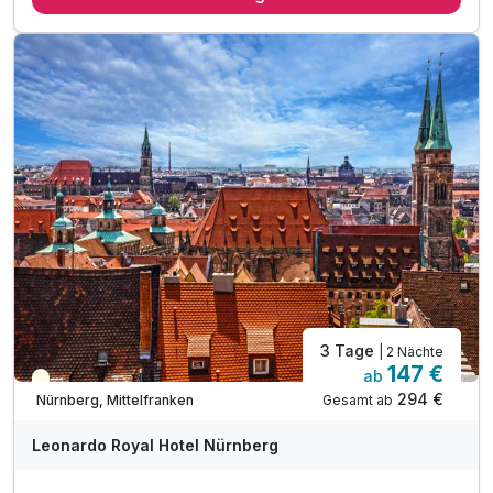
1 x Eintrittskarte Tiergarten (NÜRNBERG CARD)
1 x Abendessen als 1 Gang Menü (ohne Getränke)
inkl. Informationsmappe mit Stadtplan
inkl. Nutzung der öffentlichen Verkehrsmittel
inkl. Kaffee und Tee in der Lobby
inkl. W-LAN
3 Tage
| 2 Nächte
147 €
ab
Teilweise ausgelastet
294 €
Gesamt ab
Nürnberg, Mittelfranken
Leonardo Royal Hotel Nürnberg