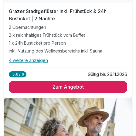
Grazer Stadtgeflüster inkl. Frühstück & 24h
Busticket | 2 Nächte
2 Übernachtungen
2 x reichhaltiges Frühstück vom Buffet
1 x 24h Busticket pro Person
inkl. Nutzung des Wellnessbereichs inkl. Sauna
4 weitere anzeigen
Alle Inklusivleistungen
8 enthalten
Gültig bis 26.11.2026
5,6 / 6
2 Übernachtungen
Zum Angebot
2 x reichhaltiges Frühstück vom Buffet
1 x 24h Busticket pro Person
inkl. Nutzung des Wellnessbereichs inkl. Sauna
inkl. Nutzung des Fitnessbereiches
inkl. Infomaterial über Graz
inkl. Parkplatz & W-LAN Nutzung
exkl. Ortstaxe á 2,50 pro Person pro Nacht