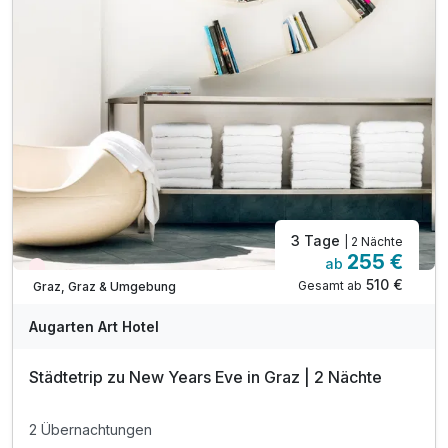
inkl. Nutzung unseres Wellnessbereiches
inkl. Badetasche während des Aufenthaltes
mit beheiztem Indoor-Pool, Finnische Sauna,
Dampfsauna & Infrarotsauna
inkl. Parkplatz
inkl. W-LAN
3 Tage
| 2 Nächte
255 €
ab
Aktuell ausgebucht
510 €
Gesamt ab
Graz, Graz & Umgebung
Augarten Art Hotel
Städtetrip zu New Years Eve in Graz | 2 Nächte
2 Übernachtungen