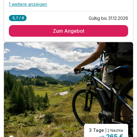
1 weitere anzeigen
Alle Inklusivleistungen
5 enthalten
Gültig bis 31.12.2026
5,7 / 6
2 Übernachtungen
Zum Angebot
2 x reichhaltiges Frühstück vom Buffet
inkl. Parkplatz
inkl. WLAN-Nutzung
Kostenlose Übernachtung für Ihren Hund
3 Tage
| 2 Nächte
265 €