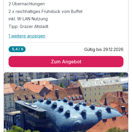
2 Übernachtungen
2 x reichhaltiges Frühstück vom Buffet
inkl. W-LAN Nutzung
Tipp: Grazer Altstadt
1 weitere anzeigen
Alle Inklusivleistungen
5 enthalten
Gültig bis 29.12.2026
5,4 / 6
2 Übernachtungen
Zum Angebot
2 x reichhaltiges Frühstück vom Buffet
inkl. W-LAN Nutzung
Tipp: Grazer Altstadt
Tipp: Grazer Uhrturm & Schlossberg