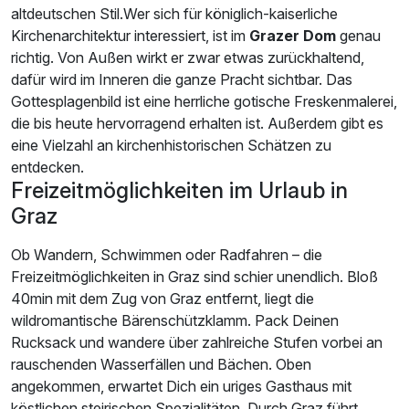
altdeutschen Stil.Wer sich für königlich-kaiserliche
Kirchenarchitektur interessiert, ist im
Grazer Dom
genau
richtig. Von Außen wirkt er zwar etwas zurückhaltend,
dafür wird im Inneren die ganze Pracht sichtbar. Das
Gottesplagenbild ist eine herrliche gotische Freskenmalerei,
die bis heute hervorragend erhalten ist. Außerdem gibt es
eine Vielzahl an kirchenhistorischen Schätzen zu
entdecken.
Freizeitmöglichkeiten im Urlaub in
Graz
Ob Wandern, Schwimmen oder Radfahren – die
Freizeitmöglichkeiten in Graz sind schier unendlich. Bloß
40min mit dem Zug von Graz entfernt, liegt die
wildromantische Bärenschützklamm. Pack Deinen
Rucksack und wandere über zahlreiche Stufen vorbei an
rauschenden Wasserfällen und Bächen. Oben
angekommen, erwartet Dich ein uriges Gasthaus mit
köstlichen steirischen Spezialitäten. Durch Graz führt