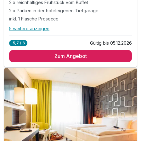
2 x reichhaltiges Frühstück vom Buffet
2 x Parken in der hoteleigenen Tiefgarage
inkl. 1 Flasche Prosecco
5 weitere anzeigen
Alle Inklusivleistungen
9 enthalten
Gültig bis 05.12.2026
5,7 / 6
2 Übernachtungen
Zum Angebot
2 x reichhaltiges Frühstück vom Buffet
2 x Parken in der hoteleigenen Tiefgarage
inkl. 1 Flasche Prosecco
inkl. Late-Check-Out bis 12 Uhr
inkl. Nutzung des Wellnessbereichs
inkl. kuscheliger Bademantel für den Aufenthalt
inkl. Nutzung des Fitnessbereichs
inkl. W-LAN Nutzung