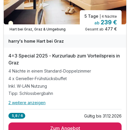
5 Tage
| 4 Nächte
239 €
ab
Teilweise ausgelastet
477 €
Gesamt ab
Hart bei Graz, Graz & Umgebung
harry's home Hart bei Graz
4=3 Special 2025 - Kurzurlaub zum Vorteilspreis in
Graz
4 Nächte in einem Standard-Doppelzimmer
4 x Genießer-Frühstücksbuffet
Inkl. W-LAN Nutzung
Tipp: Schlossbergbahn
2 weitere anzeigen
Alle Inklusivleistungen
6 enthalten
Gültig bis 31.12.2026
5,8 / 6
4 Nächte in einem Standard-Doppelzimmer
Zum Angebot
4 x Genießer-Frühstücksbuffet