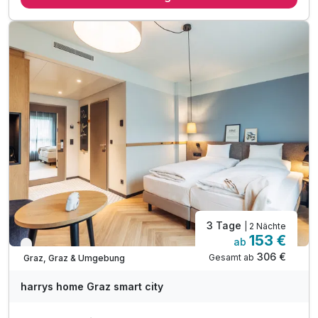
Inkl. W-LAN Nutzung
Tipp: Schlossbergbahn
Tipp: Uhrturm
Tipp: Murinsel Graz
3 Tage
| 2 Nächte
153 €
ab
Verfügbar bis Dezember
306 €
Gesamt ab
Graz, Graz & Umgebung
harrys home Graz smart city