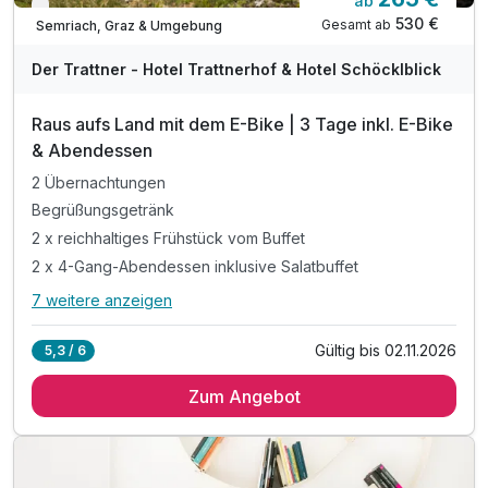
ab
Nur noch bis Oktober
530 €
Gesamt ab
Semriach, Graz & Umgebung
Der Trattner - Hotel Trattnerhof & Hotel Schöcklblick
Raus aufs Land mit dem E-Bike | 3 Tage inkl. E-Bike
& Abendessen
2 Übernachtungen
Begrüßungsgetränk
2 x reichhaltiges Frühstück vom Buffet
2 x 4-Gang-Abendessen inklusive Salatbuffet
7 weitere anzeigen
Alle Inklusivleistungen
11 enthalten
Gültig bis 02.11.2026
5,3 / 6
2 Übernachtungen
Zum Angebot
Begrüßungsgetränk
2 x reichhaltiges Frühstück vom Buffet
2 x 4-Gang-Abendessen inklusive Salatbuffet
1 x E-Bike ganzt. p. Erwachsenen (Terminabsprache)