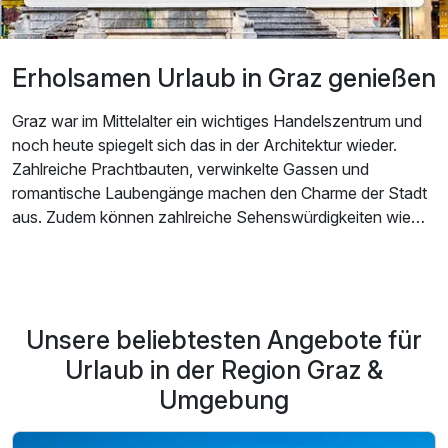
Erholsamen Urlaub in Graz genießen
Graz war im Mittelalter ein wichtiges Handelszentrum und
noch heute spiegelt sich das in der Architektur wieder.
Zahlreiche Prachtbauten, verwinkelte Gassen und
romantische Laubengänge machen den Charme der Stadt
aus. Zudem können zahlreiche Sehenswürdigkeiten wie
der Schlossberg, der Uhrturm und das Rathaus besichtigt
werden. Das außergewöhnliche und moderne Kunsthaus
sowie die Murinsel bilden einen erfrischenden Kontrast zu
den mittelalterlichen Bauwerken der Stadt. Graz bietet sich
Unsere beliebtesten Angebote für
außerdem perfekt für einen entspannten Einkaufsbummel
an. Flaniere durch die Herrengasse bis hinauf zur
Urlaub in der Region Graz &
Sporgasse und entdecke zahlreiche Boutiquen, Shops und
Umgebung
Cafés. Für Naturliebhaber hat die zweitgrößte Stadt
Österreichs ebenfalls viel zu bieten. Genieße ein paar