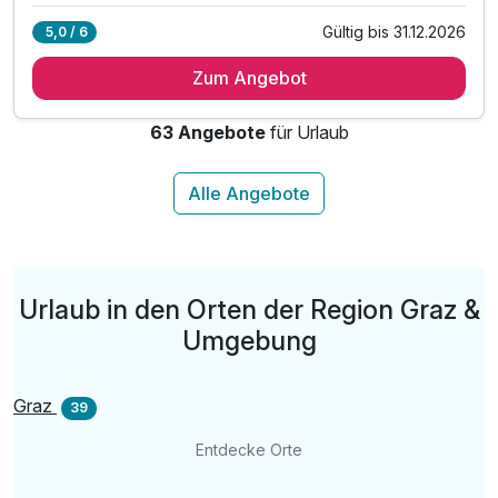
Gültig bis 31.12.2026
5,0 / 6
4 Übernachtungen
Zum Angebot
4 x reichhaltiges Frühstück vom Buffet
1 x Flasche Steiermarkhof Sekt am Anreisetag
63 Angebote
für Urlaub
inkl. Parkplatz & WLAN-Nutzung
inkl. Welcome Drink
Urlaub in den Orten der Region Graz &
Umgebung
Graz
39
Entdecke Orte