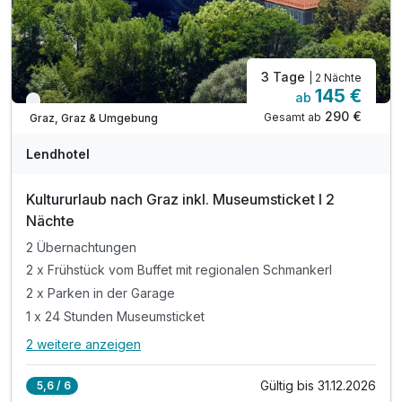
3 Tage
| 2 Nächte
145 €
ab
Verfügbar bis Dezember
290 €
Gesamt ab
Graz, Graz & Umgebung
Lendhotel
Kultururlaub nach Graz inkl. Museumsticket l 2
Nächte
2 Übernachtungen
2 x Frühstück vom Buffet mit regionalen Schmankerl
2 x Parken in der Garage
1 x 24 Stunden Museumsticket
2 weitere anzeigen
Alle Inklusivleistungen
6 enthalten
Gültig bis 31.12.2026
5,6 / 6
2 Übernachtungen