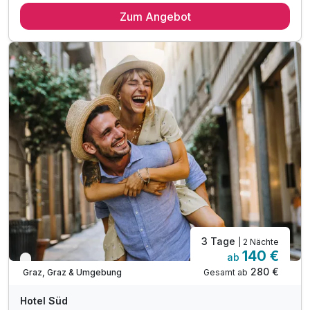
Zum Angebot
2 x Frühstück vom Buffet mit regionalen Schmankerl
2 x Parken in der Garage
1 x 24 Stunden Museumsticket
1 x Welcome Homemade IceTea auf der Dachterrasse
inkl. Stadtplan und Informationsmaterial
3 Tage
| 2 Nächte
140 €
ab
Verfügbar bis November
280 €
Gesamt ab
Graz, Graz & Umgebung
Hotel Süd