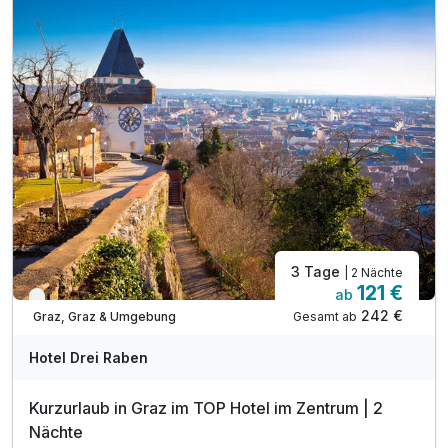
ruhige Stunden auf der idyllischen Burgruine Gösting,
spaziere durch die Rettenbachklamm oder lege eine Pause
im Augartenpark ein. In der näheren Umgebung von Graz
befinden sich übrigens top Ausflugsziele wie die
Bärenschützklamm, die Lurgrotte Semriach oder das
Freilichtmuseum Stübing.
3 Tage
| 2 Nächte
121 €
ab
Verfügbar bis Dezember
242 €
Gesamt ab
Graz, Graz & Umgebung
Hotel Drei Raben
Kurzurlaub in Graz im TOP Hotel im Zentrum | 2
Nächte