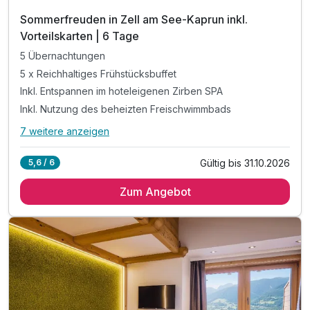
Sommerfreuden in Zell am See-Kaprun inkl.
Vorteilskarten | 6 Tage
5 Übernachtungen
5 x Reichhaltiges Frühstücksbuffet
Inkl. Entspannen im hoteleigenen Zirben SPA
Inkl. Nutzung des beheizten Freischwimmbads
7 weitere anzeigen
Alle Inklusivleistungen
11 enthalten
Gültig bis 31.10.2026
5,6 / 6
5 Übernachtungen
Zum Angebot
5 x Reichhaltiges Frühstücksbuffet
Inkl. Entspannen im hoteleigenen Zirben SPA
Inkl. Nutzung des beheizten Freischwimmbads
Inkl. Zell am See-Kaprun Sommerkarte
Inkl. Guest Mobility Ticket
Inkl. Teilnahme am SonnblickAktiv Programm
Inkl. Nutzung des Fitnessstudios "Injoy"