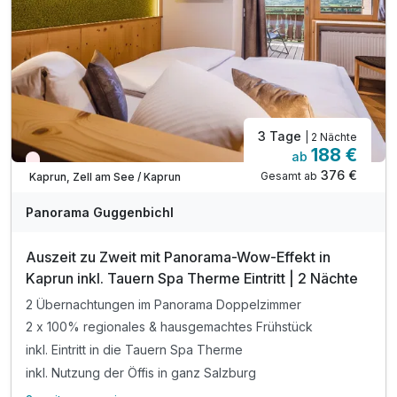
Inkl. Parken am Hotelgelände
Inkl. 10 % Rabatt auf den Eintritt ins Tauern SPA
Alle Hoteleinheiten sind mit Balkon ausgestattet
3 Tage
| 2 Nächte
188 €
ab
Wieder frei ab Oktober
376 €
Gesamt ab
Kaprun, Zell am See / Kaprun
Panorama Guggenbichl
Auszeit zu Zweit mit Panorama-Wow-Effekt in
Kaprun inkl. Tauern Spa Therme Eintritt | 2 Nächte
2 Übernachtungen im Panorama Doppelzimmer
2 x 100% regionales & hausgemachtes Frühstück
inkl. Eintritt in die Tauern Spa Therme
inkl. Nutzung der Öffis in ganz Salzburg