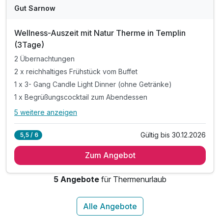
Gut Sarnow
Wellness-Auszeit mit Natur Therme in Templin
(3Tage)
2 Übernachtungen
2 x reichhaltiges Frühstück vom Buffet
1 x 3- Gang Candle Light Dinner (ohne Getränke)
1 x Begrüßungscocktail zum Abendessen
5 weitere anzeigen
Alle Inklusivleistungen
9 enthalten
Gültig bis 30.12.2026
5,5 / 6
2 Übernachtungen
Zum Angebot
2 x reichhaltiges Frühstück vom Buffet
1 x 3- Gang Candle Light Dinner (ohne Getränke)
5 Angebote
für Thermenurlaub
1 x Begrüßungscocktail zum Abendessen
1 x Tagesticket für die Naturtherme in Templin
1 x Fl. Mineralwasser auf dem Zimmer
1 x Obstkorb auf dem Zimmer