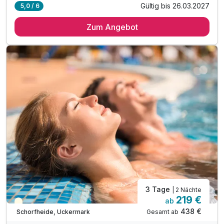
Gültig bis 26.03.2027
5,0 / 6
2 Übernachtungen
Zum Angebot
2 x Frühstücksbuffet mit Waffel- und Eierstation
2 x vielfältiges und umfangreiches Abendbuffet
1 x 2 Std. Aufenthalt in der NaturThermeTemplin
inkl. Saunanutzung im Hotel
inkl. Innen-Pool mit Kinderbecken, Aquafitness
inkl. Fitnessraum & Kursprogramm
inkl. vielseitiges Animationsprogramm
inkl. YOKI AHORN Kinderwelt für die kleinen Gäste
inkl. Fuß-,Basket- & Beachvolleyball,Bogenschießen
inkl. Kino, Wii-Lounge, Tischtennis,Innenspielwelt
inkl. FR & SA: Tanz- oder Discoabend an der SeaBar
3 Tage
| 2 Nächte
219 €
ab
Teilweise ausgelastet
438 €
Gesamt ab
Schorfheide, Uckermark