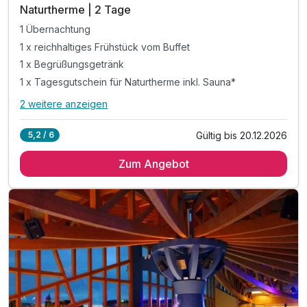
Naturtherme | 2 Tage
1 Übernachtung
1 x reichhaltiges Frühstück vom Buffet
1 x Begrüßungsgetränk
1 x Tagesgutschein für Naturtherme inkl. Sauna*
2 weitere anzeigen
Alle Inklusivleistungen
6 enthalten
Gültig bis 20.12.2026
5,2 / 6
1 Übernachtung
Zum Angebot
1 x reichhaltiges Frühstück vom Buffet
1 x Begrüßungsgetränk
1 x Tagesgutschein für Naturtherme inkl. Sauna*
inkl. kostenfreier Parkplatz
inkl. W-LAN