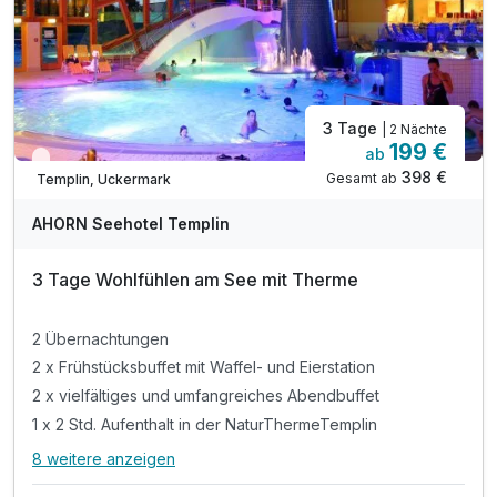
3 Tage
| 2 Nächte
199 €
ab
Wieder frei ab November
398 €
Gesamt ab
Templin, Uckermark
AHORN Seehotel Templin
3 Tage Wohlfühlen am See mit Therme
2 Übernachtungen
2 x Frühstücksbuffet mit Waffel- und Eierstation
2 x vielfältiges und umfangreiches Abendbuffet
1 x 2 Std. Aufenthalt in der NaturThermeTemplin
8 weitere anzeigen
Alle Inklusivleistungen
12 enthalten