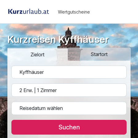
Wertgutscheine
Kurzreisen Kyffhäuser
Startort
Zielort
Suchen