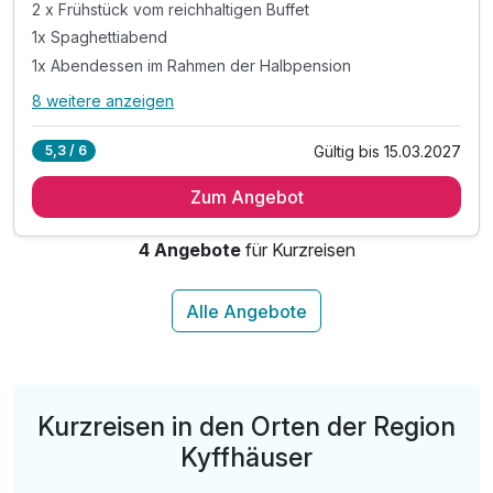
2 x Frühstück vom reichhaltigen Buffet
1x Spaghettiabend
1x Abendessen im Rahmen der Halbpension
8 weitere anzeigen
Alle Inklusivleistungen
12 enthalten
Gültig bis 15.03.2027
5,3 / 6
2 Übernachtungen in der gebuchten Zimmerkategorie
Zum Angebot
2 x Frühstück vom reichhaltigen Buffet
1x Spaghettiabend
4 Angebote
für Kurzreisen
1x Abendessen im Rahmen der Halbpension
1 x 1 Flasche Wasser bei Anreise auf dem Zimmer
1 x italienischer Eiszauber
inkl. Eintritt Regionalmuseum Bad Frankenhausen
inkl. Bürgerbus in die umliegenden kleinen Orte
inkl. Bademantel & Badeslipper auf dem Zimmer
Kurzreisen in den Orten der Region
inkl. Nutzung Schwimmbad mit
Kyffhäuser
Dampfbad, Biosauna, Finnische Sauna, Eisbrunnen,
Wärmebank und einladenden Ruhebereich