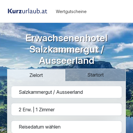
Wertgutscheine
Erwachsenenhotel
Salzkammergut /
Ausseerland
Startort
Zielort