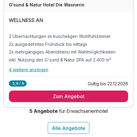
G'sund & Natur Hotel Die Wasnerin
WELLNESS.AN
2 Übernachtungen im kuscheligen Wohlfühlzimmer
2x ausgedehntes Frühstück bis mittags
2x mehrgängiges Abendmenü mit Wahlmöglichkeiten
inkl. Nutzung des G'sund & Natur SPA auf 2.400 m²
4 weitere anzeigen
Alle Inklusivleistungen
8 enthalten
Gültig bis 22.12.2026
5,9 / 6
2 Übernachtungen im kuscheligen Wohlfühlzimmer
Zum Angebot
2x ausgedehntes Frühstück bis mittags
2x mehrgängiges Abendmenü mit Wahlmöglichkeiten
5 Angebote
für Erwachsenenhotel
inkl. Nutzung des G'sund & Natur SPA auf 2.400 m²
inkl. Badekorb mit flauschigem Bademantel & Tuch
Ganztägige Tee-Station im Wellness-Bereich mit Nüs
inkl. Parkplatz