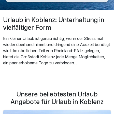
Urlaub in Koblenz: Unterhaltung in
vielfältiger Form
Ein kleiner Urlaub ist genau richtig, wenn der Stress mal
wieder überhand nimmt und dringend eine Auszeit benötigt
wird. Im nördlichen Teil von Rheinland-Pfalz gelegen,
bietet die Großstadt Koblenz jede Menge Möglichkeiten,
ein paar erholsame Tage zu verbringen.
Ein
Urlaub in Koblenz
entführt Sie in eine der ältesten
Städte Deutschlands, die mit zahlreichen
Sehenswürdigkeiten und einem interessanten
Unsere beliebtesten Urlaub
Unterhaltungsprogramm aufwartet. Die Bauwerke von
Koblenz kann man im Alleingang besichtigen oder sich
Angebote für Urlaub in Koblenz
einer der öffentlichen Stadtführungen anschließen, die zu
verschiedenen Themen angeboten werden. Je nachdem,