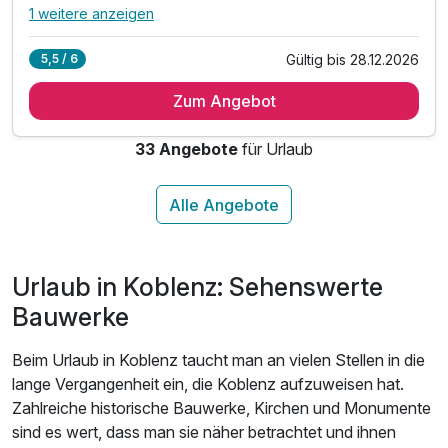
1 weitere anzeigen
Alle Inklusivleistungen
5 enthalten
Gültig bis 28.12.2026
5,5 / 6
2 Übernachtungen
Zum Angebot
2 x reichhaltiges Frühstück vom Buffet
2 x 3-Gang-Menü Abendessen
33 Angebote
für Urlaub
1 x Welcome Drink am Anreisetag
1 x 1 Flasche Wasser auf dem Zimmer
Urlaub in Koblenz: Sehenswerte
Bauwerke
Beim Urlaub in Koblenz taucht man an vielen Stellen in die
lange Vergangenheit ein, die Koblenz aufzuweisen hat.
Zahlreiche historische Bauwerke, Kirchen und Monumente
sind es wert, dass man sie näher betrachtet und ihnen