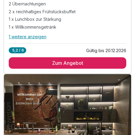
2 Übernachtungen
2 x reichhaltiges Frühstücksbuffet
1 x Lunchbox zur Stärkung
1 x Willkommensgetränk
1 weitere anzeigen
Alle Inklusivleistungen
5 enthalten
Gültig bis 20.12.2026
5,2 / 6
2 Übernachtungen
Zum Angebot
2 x reichhaltiges Frühstücksbuffet
1 x Lunchbox zur Stärkung
1 x Willkommensgetränk
1 x kleiner, genüsslicher Obstkorb