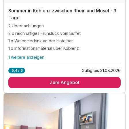
Sommer in Koblenz zwischen Rhein und Mosel - 3
Tage
2 Übernachtungen
2 x reichhaltiges Frühstück vom Buffet
1 x Welcomedrink an der Hotelbar
1 x Informationsmaterial über Koblenz
1 weitere anzeigen
Alle Inklusivleistungen
5 enthalten
Gültig bis 31.08.2026
5,4 / 6
2 Übernachtungen
Zum Angebot
2 x reichhaltiges Frühstück vom Buffet
1 x Welcomedrink an der Hotelbar
1 x Informationsmaterial über Koblenz
inkl. W-LAN im Hotel