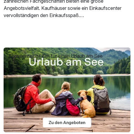
zahlreichen Fachgeschäften bieten eine große
Angebotsvielfalt. Kaufhäuser sowie ein Einkaufscenter
vervollständigen den Einkaufsspaß.
Für eine unterhaltsame Abendgestaltung stehen in Koblenz
Restaurants und Weinlokale in großer Anzahl zur
Verfügung. Die kulturelle Abwechslung übernehmen
Theater, Kino und wechselnde Veranstaltungen in den
Bereichen Musik, Comedy und Varieté.
Sommerzeit ist Zeit für einen Urlaub am See