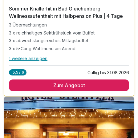
Sommer Knallerhit in Bad Gleichenberg!
Wellnessaufenthalt mit Halbpension Plus | 4 Tage
3 Übernachtungen
3 x reichhaltiges Sektfrühstück vom Buffet
3 x abwechslungsreiches Mittagsbuffet
3 x 5-Gang Wahlmenü am Abend
1 weitere anzeigen
Alle Inklusivleistungen
5 enthalten
Gültig bis 31.08.2026
5,5 / 6
3 Übernachtungen
Zum Angebot
3 x reichhaltiges Sektfrühstück vom Buffet
3 x abwechslungsreiches Mittagsbuffet
3 x 5-Gang Wahlmenü am Abend
inkl. Panoramahallenbad gefüllt mit Granderwasser