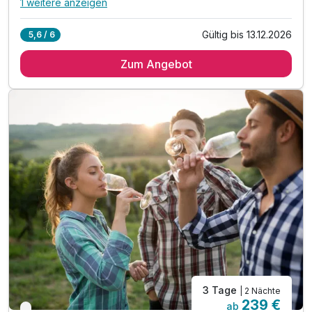
1 weitere anzeigen
Alle Inklusivleistungen
5 enthalten
Gültig bis 13.12.2026
5,6 / 6
4 Übernachtungen
Zum Angebot
4 x reichhaltiges Frühstück vom Buffet
4 x 4-gängiges Wahlmenü am Abend
inkl. 10% Ermäßigung auf alle Massageanwendungen
inkl. Nutzung des hoteleigenen Wellnessbereichs
3 Tage
| 2 Nächte
239 €
ab
Nur noch bis Oktober