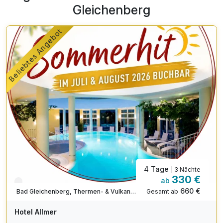
Terrasse oder im Bistro mit seiner fröhlichen Farbgebung.
Gleichenberg
Entdecken Sie die neue Ernährungsphilosophie im
KURHAUS Bad Gleichenberg – schnell, einfach und
Beliebtes Angebot
äußerst schmackhaft im Bistro-Stil!
4 Tage
| 3 Nächte
330 €
ab
Nur noch bis August
660 €
Gesamt ab
Bad Gleichenberg, Thermen- & Vulkanland Steiermark
Hotel Allmer