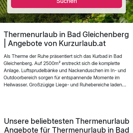
Suchen
Thermenurlaub in Bad Gleichenberg
| Angebote von Kurzurlaub.at
Als Therme der Ruhe präsentiert sich das Kurbad in Bad
Gleichenberg. Auf 2500m² erstreckt sich die komplette
Anlage. Luftsprudelbänke und Nackenduschen im In- und
Outdoorbereich sorgen für entspannende Momente im
Heilwasser. Großzügige Liege- und Ruhebereiche laden
zur Entspannung ein. In der Saunawelt findet jeder seine
Lieblingssauna. Spezialaufgüsse werden mehrmals am Tag
angeboten und sorgen für den besonderen Kick.
Unsere beliebtesten Thermenurlaub
Genießen Sie das klassische Angebot der Bistro-Küche
und verkosten Sie die frisch zubereiteten Speisen auf der
Angebote für Thermenurlaub in Bad