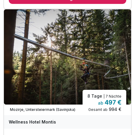
tägliches reichhaltiges Frühstücks- und Abendbuffet
uneingeschränkter Eintritt zu den Thermalbecken Termalia
Relax
uneingeschränkter Eintritt zur Sauna World Termalia (ab 15
Jahren)
inkl. Nachtschwimmen in den Termalia Relax Pools (Freitag
& Samstag)
uneingeschränkter Eintritt zum Thermal Park Aqualuna*
täglich Thermal-Trinkwasser am Zimmer
inkl. Wellness Tasche (Bademantel & Badehandtuch) für
Ihren Aufenthalt
inkl. Nutzung Fitness-Studio
inkl. tägliches Animationsprogramm
8 Tage
| 7 Nächte
inkl. gratis WLAN
497 €
ab
994 €
Gesamt ab
Mozirje, Untersteiermark (Savinjska)
Wellness Hotel Montis