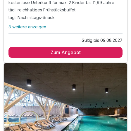
kostenlose Unterkunft für max. 2 Kinder bis 11,99 Jahre
tägl. reichhaltiges Frühstücksbuffet
tägl. Nachmittags-Snack
8 weitere anzeigen
Alle Inklusivleistungen
12 enthalten
Gültig bis 09.08.2027
8 Tage /7 Nächte im ruhigen Familienhotel mit direktem
Zugang zur Therme
Zum Angebot
kostenlose Unterkunft für max. 2 Kinder bis 11,99 Jahre
tägl. reichhaltiges Frühstücksbuffet
tägl. Nachmittags-Snack
tägl. abwechslungsreiches Abendbuffet mit großer
Auswahl für die ganze Familie
inkl. nicht-alkoholische Getränke & Heißgetränke
inkl. uneingeschränkter Eintritt zu den Thermalbecken
Termalia Relax, Thermalia Family Fun
inkl. uneingeschränkter Eintritt zum Thermal Park
Aqualuna*
inkl. Nachtschwimmen in den Thermalia Relax Pools