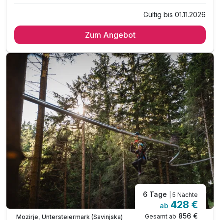
Gültig bis 01.11.2026
6 Übernachtungen
Zum Angebot
6 x reichhaltiges Frühstück vom Buffet
6 x Abendessen vom Buffet
inkl. Tickets für 1x Berg- & Talfahrt (Seilbahn)
inkl. 1 Kind gratis bis 14 Jahren (Superior Zimm.)
inkl. 1 Kind gratis bis 5 Jahren (im Elternbett)
inkl. Adventurepark oder Rollercoaster-Zipline
inkl. 1x Eintritt in Wellness- & Fitnessbereich
inkl. Parkplatz an der Talstation der Seilbahn
inkl. W-LAN Nutzung
6 Tage
| 5 Nächte
428 €
ab
856 €
Gesamt ab
Mozirje, Untersteiermark (Savinjska)