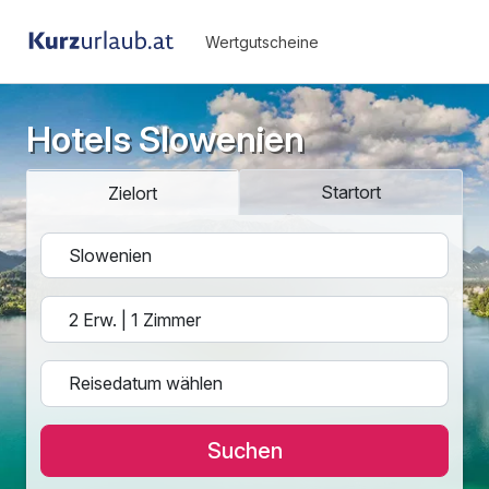
Wertgutscheine
Hotels Slowenien
Startort
Zielort
Suchen