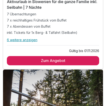
Aktivurlaub in Slowenien für die ganze Familie inkl.
Seilbahn | 7 Nächte
7 Übernachtungen
7 x reichhaltiges Frühstück vom Buffet
7 x Abendessen vom Buffet
inkl. Tickets für 1x Berg- & Talfahrt (Seilbahn)
6 weitere anzeigen
Alle Inklusivleistungen
10 enthalten
Gültig bis 01.11.2026
7 Übernachtungen
Zum Angebot
7 x reichhaltiges Frühstück vom Buffet
7 x Abendessen vom Buffet
inkl. Tickets für 1x Berg- & Talfahrt (Seilbahn)
inkl. 1 Kind gratis bis 14 Jahren (Superior Zimm.)
inkl. 1 Kind gratis bis 5 Jahren (im Elternbett)
inkl. Adventurepark oder Rollercoaster-Zipline
inkl. 1x Eintritt in Wellness- & Fitnessbereich
inkl. Parkplatz an der Talstation der Seilbahn