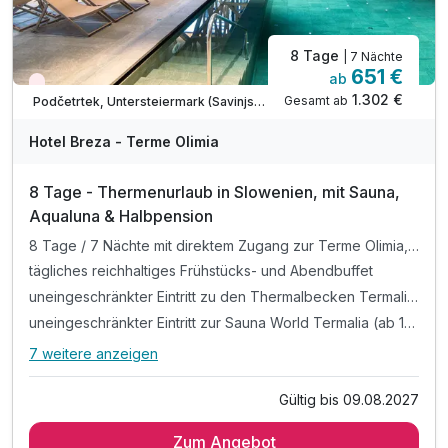
(Freitag & Samstag)
inkl. täglich frisches Obst & Thermal-Trinkwasser am
8 Tage
| 7 Nächte
Zimmer
651 €
ab
Wieder frei ab September
inkl. Animationsprogramm für Erwachsene & Kinder
1.302 €
Gesamt ab
Podčetrtek, Untersteiermark (Savinjska)
inkl. Wellness Tasche (Bademantel & Badehandtuch) für
die Dauer des Aufenthaltes
Hotel Breza - Terme Olimia
8 Tage - Thermenurlaub in Slowenien, mit Sauna,
Aqualuna & Halbpension
8 Tage / 7 Nächte mit direktem Zugang zur Terme Olimia, kombiniert mit Ruhe, Natur und Gesundheitskompetenz
tägliches reichhaltiges Frühstücks- und Abendbuffet
uneingeschränkter Eintritt zu den Thermalbecken Termalia Relax
uneingeschränkter Eintritt zur Sauna World Termalia (ab 15 Jahren)
7 weitere anzeigen
Alle Inklusivleistungen
11 enthalten
Gültig bis 09.08.2027
8 Tage / 7 Nächte mit direktem Zugang zur Terme Olimia,
kombiniert mit Ruhe, Natur und Gesundheitskompetenz
Zum Angebot