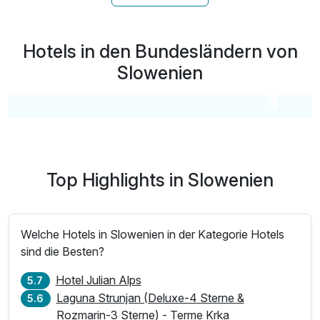
inkl. Adventurepark oder Rollercoaster-Zipline
inkl. 1x Eintritt in Wellness- & Fitnessbereich
Hotels in den Bundesländern von
inkl. Parkplatz an der Talstation der Seilbahn
inkl. W-LAN Nutzung
Slowenien
Top Highlights in Slowenien
Welche Hotels in Slowenien in der Kategorie Hotels
sind die Besten?
Hotel Julian Alps
5.7
Laguna Strunjan (Deluxe-4 Sterne &
5.6
Rozmarin-3 Sterne) - Terme Krka