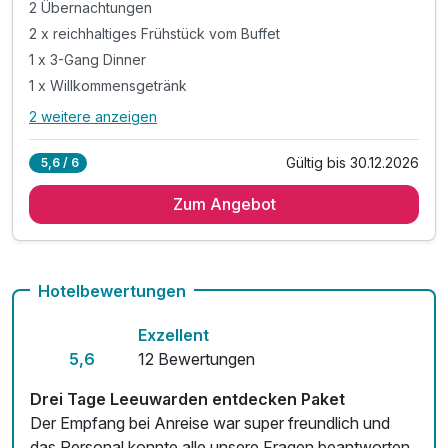
2 Übernachtungen
2 x reichhaltiges Frühstück vom Buffet
1 x 3-Gang Dinner
1 x Willkommensgetränk
2 weitere anzeigen
Alle Inklusivleistungen
6 enthalten
Gültig bis 30.12.2026
5,6 / 6
2 Übernachtungen
Zum Angebot
2 x reichhaltiges Frühstück vom Buffet
1 x 3-Gang Dinner
1 x Willkommensgetränk
inkl. Informationen für Wanderwege
Hotelbewertungen
inkl. WLAN Nutzung im Hotel
Exzellent
5,6
12 Bewertungen
Drei Tage Leeuwarden entdecken Paket
Der Empfang bei Anreise war super freundlich und
das Personal konnte alle unsere Fragen beantworten.