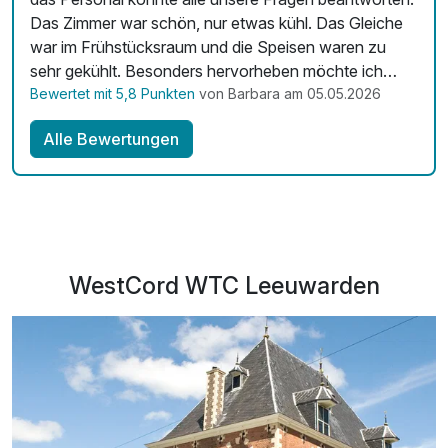
Das Zimmer war schön, nur etwas kühl. Das Gleiche
war im Frühstücksraum und die Speisen waren zu
sehr gekühlt. Besonders hervorheben möchte ich
unseren Aufenthalt im Restaurant. Wir hatten ein 3-
Bewertet mit 5,8 Punkten
von Barbara am 05.05.2026
Gänge-Menü inklusive und es wurden alle
Alle Bewertungen
Extrawünsche ohne Aufpreis erfüllt. Und die Kellner
haben uns alle Gänge auf Deutsch erklärt. Wir hatten
einen schönen Kurzurlaub und kommen gerne wieder.
WestCord WTC Leeuwarden