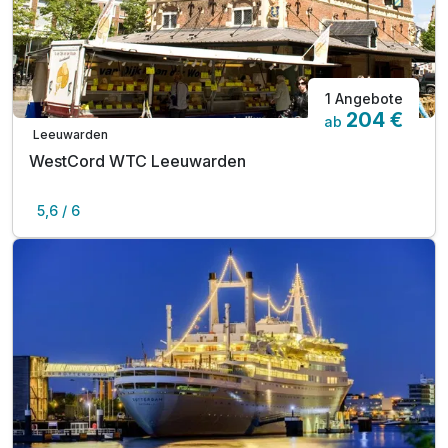
1 Angebote
204 €
ab
Leeuwarden
WestCord WTC Leeuwarden
5,6 / 6