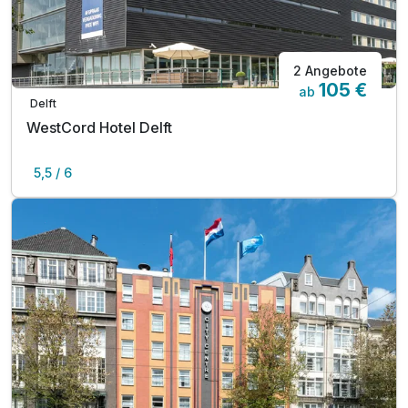
2 Angebote
105 €
ab
Delft
WestCord Hotel Delft
5,5 / 6