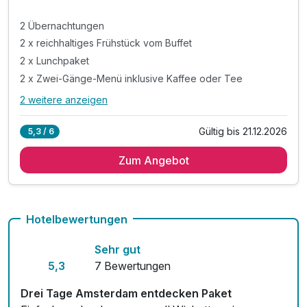
2 Übernachtungen
2 x reichhaltiges Frühstück vom Buffet
2 x Lunchpaket
2 x Zwei-Gänge-Menü inklusive Kaffee oder Tee
2 weitere anzeigen
Alle Inklusivleistungen
6 enthalten
Gültig bis 21.12.2026
5,3 / 6
2 Übernachtungen
Zum Angebot
2 x reichhaltiges Frühstück vom Buffet
2 x Lunchpaket
2 x Zwei-Gänge-Menü inklusive Kaffee oder Tee
2 x Leihfahrrad
Hotelbewertungen
Inkl. WLAN Nutzung im Hotel
Sehr gut
5,3
7 Bewertungen
Drei Tage Amsterdam entdecken Paket