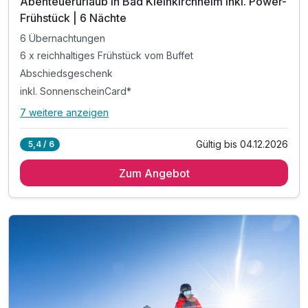
Abenteuerurlaub in Bad Kleinkirchheim inkl. Power-
Frühstück | 6 Nächte
6 Übernachtungen
6 x reichhaltiges Frühstück vom Buffet
Abschiedsgeschenk
inkl. SonnenscheinCard*
7 weitere anzeigen
Alle Inklusivleistungen
11 enthalten
Gültig bis 04.12.2026
5,4 / 6
6 Übernachtungen
Zum Angebot
6 x reichhaltiges Frühstück vom Buffet
Abschiedsgeschenk
inkl. SonnenscheinCard*
inkl. Nutzung Relax Sauna & Ruheraum
inkl. Nutzung des Fitnessraumes
inkl. Informationen & Ausflugstipps der Region
inkl. W-LAN Nutzung & Parkplatz vor dem Hotel
Tipp: Fahrrad Trails