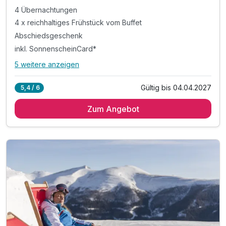
4 Übernachtungen
4 x reichhaltiges Frühstück vom Buffet
Abschiedsgeschenk
inkl. SonnenscheinCard*
5 weitere anzeigen
Alle Inklusivleistungen
9 enthalten
Gültig bis 04.04.2027
5,4 / 6
4 Übernachtungen
Zum Angebot
4 x reichhaltiges Frühstück vom Buffet
Abschiedsgeschenk
inkl. SonnenscheinCard*
inkl. Nutzung Relax Sauna & Ruheraum
inkl. Nutzung von Skiraum
inkl. Nutzung des Fitnessraumes
inkl. Parkplatz vor dem Hotel
inkl. W-LAN Nutzung