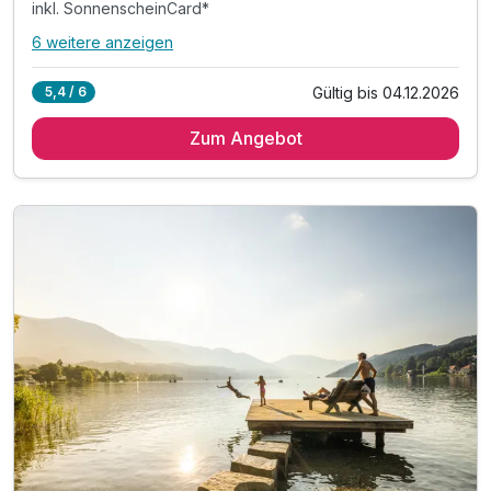
inkl. SonnenscheinCard*
6 weitere anzeigen
Alle Inklusivleistungen
10 enthalten
Gültig bis 04.12.2026
5,4 / 6
4 Übernachtungen
Zum Angebot
4 x reichhaltiges Frühstück vom Buffet
Abschiedsgeschenk
inkl. SonnenscheinCard*
inkl. Nutzung Relax Sauna & Ruheraum
inkl. Nutzung des Fitnessraumes
inkl. Informationen & Ausflugstipps der Region
inkl. W-LAN Nutzung & Parkplatz vor dem Hotel
Tipp: Therme Römerbad
Tipp: Badespaß am Millstätter See