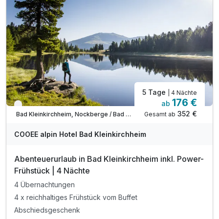
Tipp: Fahrradtrails
Tipp: Baden im Millstätter See
5 Tage
| 4 Nächte
176 €
ab
Verfügbar bis November
352 €
Gesamt ab
Bad Kleinkirchheim, Nockberge / Bad Kleinkirchheim
COOEE alpin Hotel Bad Kleinkirchheim
Abenteuerurlaub in Bad Kleinkirchheim inkl. Power-
Frühstück | 4 Nächte
4 Übernachtungen
4 x reichhaltiges Frühstück vom Buffet
Abschiedsgeschenk