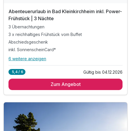
Abenteuerurlaub in Bad Kleinkirchheim inkl. Power-
Frühstück | 3 Nächte
3 Übernachtungen
3 x reichhaltiges Frühstück vom Buffet
Abschiedsgeschenk
inkl. SonnenscheinCard*
6 weitere anzeigen
Alle Inklusivleistungen
10 enthalten
Gültig bis 04.12.2026
5,4 / 6
3 Übernachtungen
Zum Angebot
3 x reichhaltiges Frühstück vom Buffet
Abschiedsgeschenk
inkl. SonnenscheinCard*
inkl. Nutzung des Fitnessraumes
inkl. W-LAN Nutzung & Parkplatz vor dem Hotel
inkl. Informationen & Ausflugstipps der Region
Tipp: Wandertrails