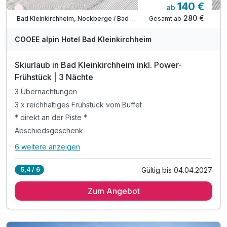
140 €
ab
Wieder frei ab Dezember
280 €
Gesamt ab
Bad Kleinkirchheim, Nockberge / Bad Kleinkirchheim
COOEE alpin Hotel Bad Kleinkirchheim
Skiurlaub in Bad Kleinkirchheim inkl. Power-
Frühstück | 3 Nächte
3 Übernachtungen
3 x reichhaltiges Frühstück vom Buffet
* direkt an der Piste *
Abschiedsgeschenk
6 weitere anzeigen
Alle Inklusivleistungen
10 enthalten
Gültig bis 04.04.2027
5,4 / 6
3 Übernachtungen
Zum Angebot
3 x reichhaltiges Frühstück vom Buffet
* direkt an der Piste *
Abschiedsgeschenk