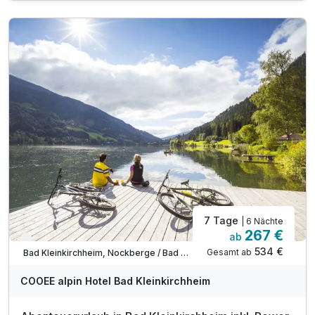
inkl. SonnenscheinCard*
inkl. Nutzung Relax Sauna & Ruheraum
inkl. Nutzung des Fitnessraumes
inkl. Informationen & Ausflugstipps der Region
inkl. W-LAN Nutzung & Parkplatz vor dem Hotel
Tipp: Wandertrails
Tipp: Badespaß am Millstätter See
7 Tage
| 6 Nächte
267 €
ab
Verfügbar bis November
534 €
Gesamt ab
Bad Kleinkirchheim, Nockberge / Bad Kleinkirchheim
COOEE alpin Hotel Bad Kleinkirchheim