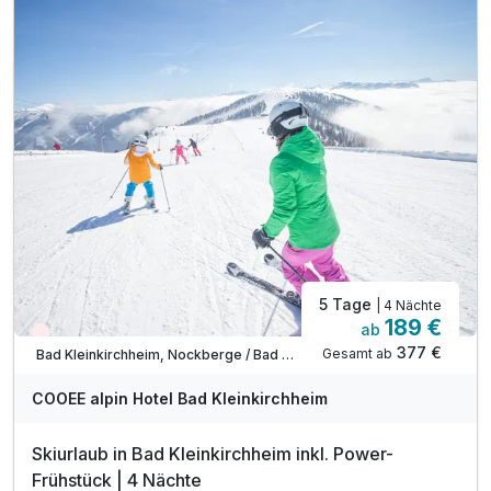
inkl. Nutzung Relax Sauna & Ruheraum
inkl. Nutzung von Skiraum
inkl. Nutzung des Fitnessraumes
inkl. Parkplatz vor dem Hotel
inkl. W-LAN Nutzung
inkl. SonnenscheinCard
5 Tage
| 4 Nächte
189 €
ab
Wieder frei ab Dezember
377 €
Gesamt ab
Bad Kleinkirchheim, Nockberge / Bad Kleinkirchheim
COOEE alpin Hotel Bad Kleinkirchheim
Skiurlaub in Bad Kleinkirchheim inkl. Power-
Frühstück | 4 Nächte