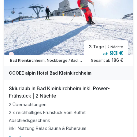
Tipp: Therme Römerbad
Tipp: Badespaß am Millstätter See
3 Tage
| 2 Nächte
93 €
ab
Wieder frei ab Dezember
186 €
Gesamt ab
Bad Kleinkirchheim, Nockberge / Bad Kleinkirchheim
COOEE alpin Hotel Bad Kleinkirchheim
Skiurlaub in Bad Kleinkirchheim inkl. Power-
Frühstück | 2 Nächte
2 Übernachtungen
2 x reichhaltiges Frühstück vom Buffet
Abschiedsgeschenk
inkl. Nutzung Relax Sauna & Ruheraum