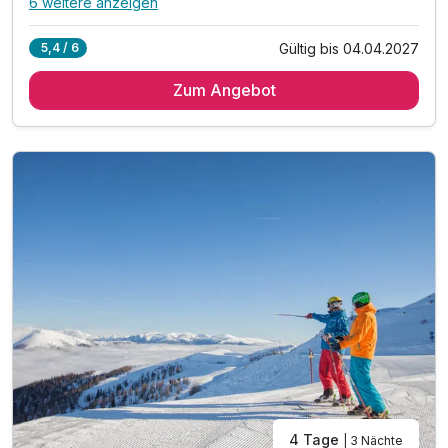
6 weitere anzeigen
Alle Inklusivleistungen
10 enthalten
Gültig bis 04.04.2027
5,4 / 6
2 Übernachtungen
Zum Angebot
2 x reichhaltiges Frühstück vom Buffet
Abschiedsgeschenk
inkl. Nutzung Relax Sauna & Ruheraum
inkl. Nutzung von Skiraum
inkl. Nutzung des Fitnessraumes
inkl. Parkplatz vor dem Hotel
inkl. W-LAN Nutzung
inkl. SonnenscheinCard
* direkt an der Piste *
4 Tage
| 3 Nächte