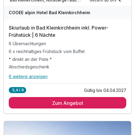
Gesamt ab
Bad Kleinkirchheim, Nockberge / Bad Kleinkirchheim
COOEE alpin Hotel Bad Kleinkirchheim
Skiurlaub in Bad Kleinkirchheim inkl. Power-
Frühstück | 6 Nächte
6 Übernachtungen
6 x reichhaltiges Frühstück vom Buffet
* direkt an der Piste *
Abschiedsgeschenk
6 weitere anzeigen
Alle Inklusivleistungen
10 enthalten
Gültig bis 04.04.2027
5,4 / 6
6 Übernachtungen
Zum Angebot
6 x reichhaltiges Frühstück vom Buffet
* direkt an der Piste *
Abschiedsgeschenk
inkl. Nutzung Relax Sauna & Ruheraum
inkl. Nutzung von Skiraum