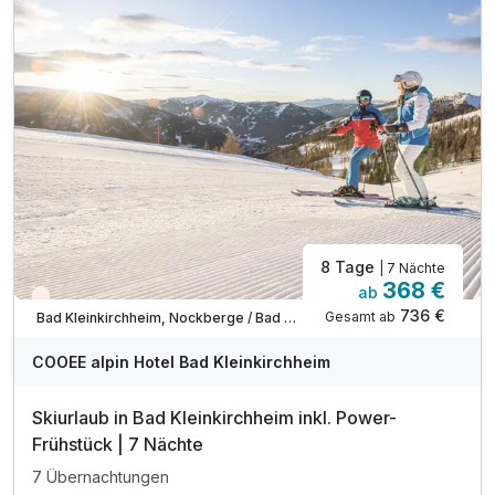
inkl. Nutzung des Fitnessraumes
inkl. Parkplatz vor dem Hotel
inkl. W-LAN Nutzung
inkl. SonnenscheinCard
8 Tage
| 7 Nächte
368 €
ab
Wieder frei ab Dezember
736 €
Gesamt ab
Bad Kleinkirchheim, Nockberge / Bad Kleinkirchheim
COOEE alpin Hotel Bad Kleinkirchheim
Skiurlaub in Bad Kleinkirchheim inkl. Power-
Frühstück | 7 Nächte
7 Übernachtungen