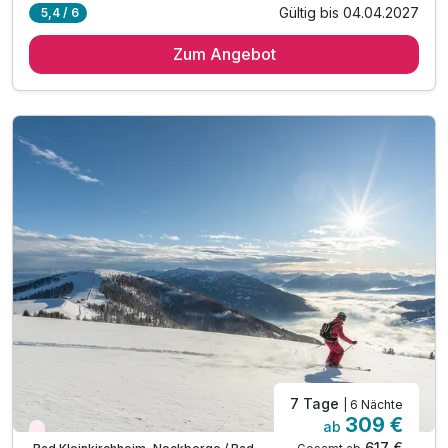
Gültig bis 04.04.2027
5,4 / 6
5 Übernachtungen
Zum Angebot
5 x reichhaltiges Frühstück vom Buffet
* direkt an der Piste *
Abschiedsgeschenk
inkl. Nutzung Relax Sauna & Ruheraum
inkl. Nutzung von Skiraum
inkl. Nutzung des Fitnessraumes
inkl. Parkplatz vor dem Hotel
inkl. W-LAN Nutzung
inkl. SonnenscheinCard
7 Tage
| 6 Nächte
309 €
ab
Wieder frei ab Dezember
617 €