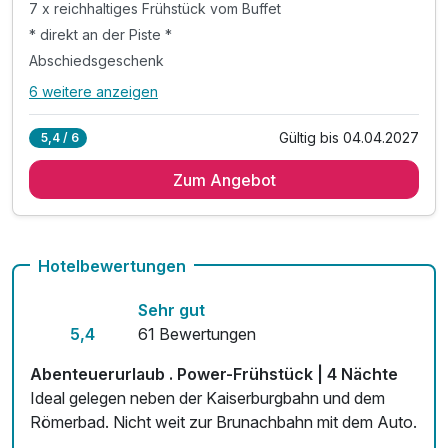
7 x reichhaltiges Frühstück vom Buffet
* direkt an der Piste *
Abschiedsgeschenk
6 weitere anzeigen
Alle Inklusivleistungen
10 enthalten
Gültig bis 04.04.2027
5,4 / 6
7 Übernachtungen
Zum Angebot
7 x reichhaltiges Frühstück vom Buffet
* direkt an der Piste *
Abschiedsgeschenk
inkl. Nutzung Relax Sauna & Ruheraum
Hotelbewertungen
inkl. Nutzung von Skiraum
Sehr gut
inkl. Nutzung des Fitnessraumes
5,4
61 Bewertungen
inkl. Parkplatz vor dem Hotel
inkl. W-LAN Nutzung
Abenteuerurlaub . Power-Frühstück | 4 Nächte
inkl. SonnenscheinCard
Ideal gelegen neben der Kaiserburgbahn und dem
Römerbad. Nicht weit zur Brunachbahn mit dem Auto.