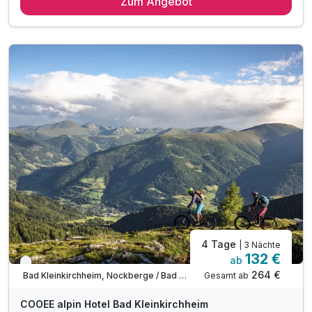
Zum Angebot
2 x reichhaltiges Frühstück vom Buffet
Abschiedsgeschenk
inkl. SonnenscheinCard*
inkl. Nutzung Relax Sauna & Ruheraum
inkl. Nutzung des Fitnessraumes
inkl. Informationen & Ausflugstipps der Region
inkl. W-LAN Nutzung & Parkplatz vor dem Hotel
Tipp: Wandertrails
Tipp: Fahrradtrails
Tipp: Baden im Millstätter See
4 Tage
| 3 Nächte
132 €
ab
Verfügbar bis Dezember
264 €
Gesamt ab
Bad Kleinkirchheim, Nockberge / Bad Kleinkirchheim
COOEE alpin Hotel Bad Kleinkirchheim