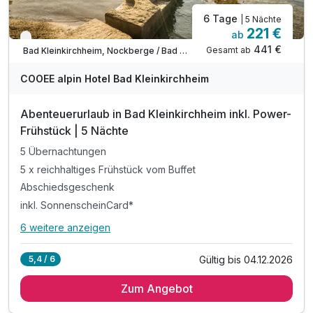
6 Tage
| 5 Nächte
221 €
ab
Verfügbar bis November
441 €
Gesamt ab
Bad Kleinkirchheim, Nockberge / Bad Kleinkirchheim
COOEE alpin Hotel Bad Kleinkirchheim
Abenteuerurlaub in Bad Kleinkirchheim inkl. Power-
Frühstück | 5 Nächte
5 Übernachtungen
5 x reichhaltiges Frühstück vom Buffet
Abschiedsgeschenk
inkl. SonnenscheinCard*
6 weitere anzeigen
Alle Inklusivleistungen
10 enthalten
Gültig bis 04.12.2026
5,4 / 6
5 Übernachtungen
Zum Angebot
5 x reichhaltiges Frühstück vom Buffet
Abschiedsgeschenk