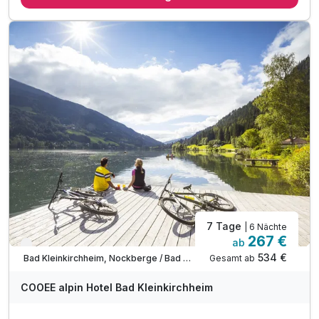
* direkt an der Piste *
Abschiedsgeschenk
inkl. Nutzung Relax Sauna & Ruheraum
inkl. Nutzung von Skiraum
inkl. Nutzung des Fitnessraumes
inkl. Parkplatz vor dem Hotel
inkl. W-LAN Nutzung
inkl. SonnenscheinCard
7 Tage
| 6 Nächte
267 €
ab
Verfügbar bis November
534 €
Gesamt ab
Bad Kleinkirchheim, Nockberge / Bad Kleinkirchheim
COOEE alpin Hotel Bad Kleinkirchheim