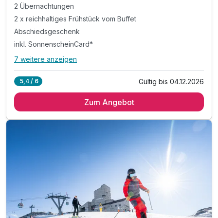
2 Übernachtungen
2 x reichhaltiges Frühstück vom Buffet
Abschiedsgeschenk
inkl. SonnenscheinCard*
7 weitere anzeigen
Alle Inklusivleistungen
11 enthalten
Gültig bis 04.12.2026
5,4 / 6
2 Übernachtungen
Zum Angebot
2 x reichhaltiges Frühstück vom Buffet
Abschiedsgeschenk
inkl. SonnenscheinCard*
inkl. Nutzung Relax Sauna & Ruheraum
inkl. Nutzung des Fitnessraumes
inkl. Informationen & Ausflugstipps der Region
inkl. W-LAN Nutzung & Parkplatz vor dem Hotel
Tipp: Wandertrails
Tipp: Fahrradtrails
Tipp: Baden im Millstätter See