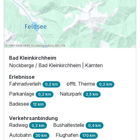
Bad Kleinkirchheim
Nockberge / Bad Kleinkirchheim | Kärnten
Erlebnisse
Fahrradverleih
öfftl. Therme
0,2 km
0,2 km
Parkanlage
Naturpark
0,2 km
2,5 km
Badesee
12 km
Verkehrsanbindung
Radweg
Bushaltestelle
0,2 km
0,4 km
Autobahn
Flughafen
30 km
170 km