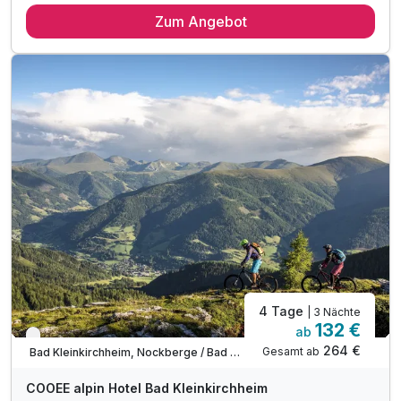
Zum Angebot
2 x reichhaltiges Frühstück vom Buffet
Abschiedsgeschenk
inkl. Nutzung Relax Sauna & Ruheraum
inkl. Nutzung von Skiraum
inkl. Nutzung des Fitnessraumes
inkl. Parkplatz vor dem Hotel
inkl. W-LAN Nutzung
inkl. SonnenscheinCard
* direkt an der Piste *
4 Tage
| 3 Nächte
132 €
ab
Verfügbar bis Dezember
264 €
Gesamt ab
Bad Kleinkirchheim, Nockberge / Bad Kleinkirchheim
COOEE alpin Hotel Bad Kleinkirchheim