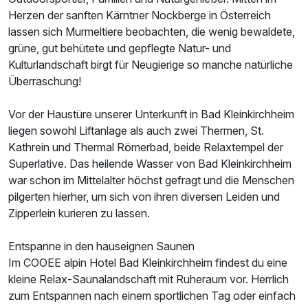
Herzen der sanften Kärntner Nockberge in Österreich
lassen sich Murmeltiere beobachten, die wenig bewaldete,
grüne, gut behütete und gepflegte Natur- und
Kulturlandschaft birgt für Neugierige so manche natürliche
Ausstattung
Überraschung!
Vor der Haustüre unserer Unterkunft in Bad Kleinkirchheim
Für 5 Tage
194,00 €
p.P. ab
liegen sowohl Liftanlage als auch zwei Thermen, St.
Kathrein und Thermal Römerbad, beide Relaxtempel der
Superlative. Das heilende Wasser von Bad Kleinkirchheim
war schon im Mittelalter höchst gefragt und die Menschen
pilgerten hierher, um sich von ihren diversen Leiden und
Doppelzimmer Standard
Zipperlein kurieren zu lassen.
2 Erwachsene und 1 Kind
Entspanne in den hauseignen Saunen
Im COOEE alpin Hotel Bad Kleinkirchheim findest du eine
kleine Relax-Saunalandschaft mit Ruheraum vor. Herrlich
zum Entspannen nach einem sportlichen Tag oder einfach