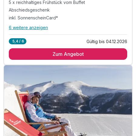
5 x reichhaltiges Frühstück vom Buffet
Abschiedsgeschenk
inkl. SonnenscheinCard*
6 weitere anzeigen
Alle Inklusivleistungen
10 enthalten
Gültig bis 04.12.2026
5,4 / 6
5 Übernachtungen
Zum Angebot
5 x reichhaltiges Frühstück vom Buffet
Abschiedsgeschenk
inkl. SonnenscheinCard*
inkl. Nutzung Relax Sauna & Ruheraum
inkl. Nutzung des Fitnessraumes
inkl. Informationen & Ausflugstipps der Region
inkl. W-LAN Nutzung & Parkplatz vor dem Hotel
Tipp: Wandertrails
Tipp: Badespaß am Millstätter See