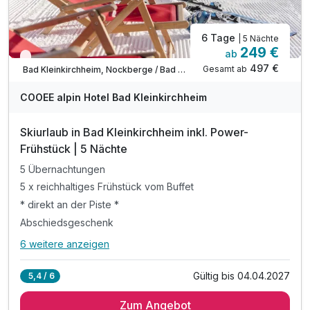
6 Tage
| 5 Nächte
249 €
ab
Wieder frei ab Dezember
497 €
Gesamt ab
Bad Kleinkirchheim, Nockberge / Bad Kleinkirchheim
COOEE alpin Hotel Bad Kleinkirchheim
Skiurlaub in Bad Kleinkirchheim inkl. Power-
Frühstück | 5 Nächte
5 Übernachtungen
5 x reichhaltiges Frühstück vom Buffet
* direkt an der Piste *
Abschiedsgeschenk
6 weitere anzeigen
Alle Inklusivleistungen
10 enthalten
Gültig bis 04.04.2027
5,4 / 6
5 Übernachtungen
Zum Angebot
5 x reichhaltiges Frühstück vom Buffet