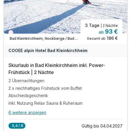
3 Tage
| 2 Nächte
93 €
ab
Wieder frei ab Dezember
186 €
Gesamt ab
Bad Kleinkirchheim, Nockberge / Bad Kleinkirchheim
COOEE alpin Hotel Bad Kleinkirchheim
Skiurlaub in Bad Kleinkirchheim inkl. Power-
Frühstück | 2 Nächte
2 Übernachtungen
2 x reichhaltiges Frühstück vom Buffet
Abschiedsgeschenk
inkl. Nutzung Relax Sauna & Ruheraum
6 weitere anzeigen
Alle Inklusivleistungen
10 enthalten
Gültig bis 04.04.2027
5,4 / 6
2 Übernachtungen