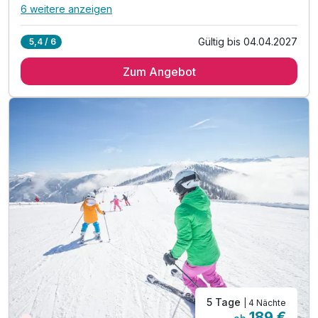
6 weitere anzeigen
Alle Inklusivleistungen
10 enthalten
Gültig bis 04.04.2027
5,4 / 6
3 Übernachtungen
Zum Angebot
3 x reichhaltiges Frühstück vom Buffet
* direkt an der Piste *
Abschiedsgeschenk
inkl. Nutzung Relax Sauna & Ruheraum
inkl. Nutzung von Skiraum
inkl. Nutzung des Fitnessraumes
inkl. Parkplatz vor dem Hotel
inkl. W-LAN Nutzung
inkl. SonnenscheinCard
5 Tage
| 4 Nächte
189 €