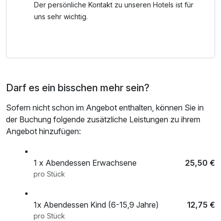
Der persönliche Kontakt zu unseren Hotels ist für
Nach dem Sport kommt die Erholung. Entweder in der
uns sehr wichtig.
Römerbadtherme, welche in wenigen Metern zu erreichen
ist oder in einer der beiden hauseigenen Saunen, mit Blick
auf die Kaiserburg.
Gerne kannst du deinen Aufenthalt mit unserer
Darf es ein bisschen mehr sein?
schmackhaften Halbpension direkt vor Ort upgraden.
Sofern nicht schon im Angebot enthalten, können Sie in
** SOMMERREGION BAD KLEINKIRCHHEIM
der Buchung folgende zusätzliche Leistungen zu ihrem
- 2 Kabinenbahnen
Angebot hinzufügen:
- 10 Berggipfel
- 15 km langer Flow Bike Trail
- über 70 Wanderwege
1 x Abendessen Erwachsene
25,50 €
pro Stück
* SONNENSCHEINCARD
Zu jeder Übernachtung in unserem Hotel erhältst du beim
1x Abendessen Kind (6-15,9 Jahre)
12,75 €
Check-In die Bad Kleinkirchheim Sonnenschein Card. Mit
pro Stück
dieser Karte werden dir viele spannende Aktivitäten,