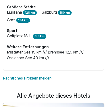
Größere Städte
Ljubljana
Salzburg
128 km
180 km
Graz
184 km
Sport
Golfplatz 18 L.
3,8 km
Weitere Entfernungen
Milstätter See 19 km /// Brennsee 12,9 km ///
Ossiacher See 40 km ///
Ausstattung
Für 5 Tage
244,00 €
p.P. ab
Rechtliches Problem melden
Alle Angebote dieses Hotels