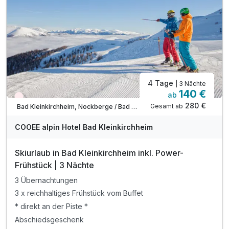
Tipp: Fahrradtrails
Tipp: Baden im Millstätter See
4 Tage
| 3 Nächte
140 €
ab
Wieder frei ab Dezember
280 €
Gesamt ab
Bad Kleinkirchheim, Nockberge / Bad Kleinkirchheim
COOEE alpin Hotel Bad Kleinkirchheim
Skiurlaub in Bad Kleinkirchheim inkl. Power-
Frühstück | 3 Nächte
3 Übernachtungen
3 x reichhaltiges Frühstück vom Buffet
* direkt an der Piste *
Abschiedsgeschenk