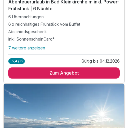
Abenteuerurlaub in Bad Kleinkirchheim inkl. Power-
Frühstück | 6 Nächte
6 Übernachtungen
6 x reichhaltiges Frühstück vom Buffet
Abschiedsgeschenk
inkl. SonnenscheinCard*
7 weitere anzeigen
Alle Inklusivleistungen
11 enthalten
Gültig bis 04.12.2026
5,4 / 6
6 Übernachtungen
Zum Angebot
6 x reichhaltiges Frühstück vom Buffet
Abschiedsgeschenk
inkl. SonnenscheinCard*
inkl. Nutzung Relax Sauna & Ruheraum
inkl. Nutzung des Fitnessraumes
inkl. Informationen & Ausflugstipps der Region
inkl. W-LAN Nutzung & Parkplatz vor dem Hotel
Tipp: Fahrrad Trails