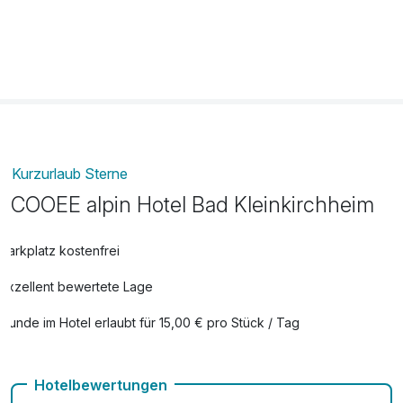
Ausflüge und tolle Rabatte geboten.
- Bonuspartner mit attraktiven Ermäßigungen und
Gratisangeboten
- ermäßigte Nutzung des Nockmobils
- Aktivprogramm mit kostenlosen und reduzierten
Angeboten für die gesamte Familie
Kurzurlaub Sterne
COOEE alpin Hotel Bad Kleinkirchheim
Parkplatz kostenfrei
Exzellent bewertete Lage
Hunde im Hotel erlaubt für 15,00 € pro Stück / Tag
Auch vegetarische Speisen
Hotelbewertungen
Fitnessgeräte stehen bereit