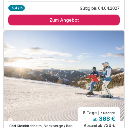
Gültig bis 04.04.2027
5,4 / 6
6 Übernachtungen
Zum Angebot
6 x reichhaltiges Frühstück vom Buffet
* direkt an der Piste *
Abschiedsgeschenk
inkl. Nutzung Relax Sauna & Ruheraum
inkl. Nutzung von Skiraum
inkl. Nutzung des Fitnessraumes
inkl. Parkplatz vor dem Hotel
inkl. W-LAN Nutzung
inkl. SonnenscheinCard
8 Tage
| 7 Nächte
368 €
ab
Wieder frei ab Dezember
736 €
Gesamt ab
Bad Kleinkirchheim, Nockberge / Bad Kleinkirchheim