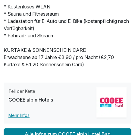
* Kostenloses WLAN
* Sauna und Fitnessraum
* Ladestation für E-Auto und E-Bike (kostenpflichtig nach
Verfügbarkeit)
* Fahrrad- und Skiraum
KURTAXE & SONNENSCHEIN CARD
Ausstattung
Erwachsene ab 17 Jahre €3,90 / pro Nacht (€2,70
Kurtaxe & €1,20 Sonnenschein Card)
Für 5 Tage
176,00 €
p.P. ab
Teil der Kette
COOEE alpin Hotels
Doppelzimmer zur Einzelnutzung
Mehr Infos
1 Erwachsenen und 2 Kinder
Alle Infos zum COOEE alpin Hotel Bad