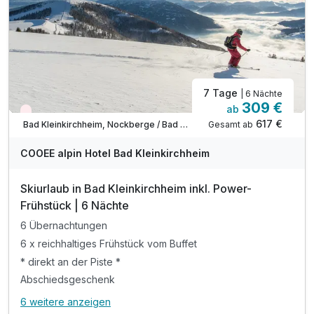
Tipp: Therme Römerbad
Tipp: Badespaß am Millstätter See
7 Tage
| 6 Nächte
309 €
ab
Wieder frei ab Dezember
617 €
Gesamt ab
Bad Kleinkirchheim, Nockberge / Bad Kleinkirchheim
COOEE alpin Hotel Bad Kleinkirchheim
Skiurlaub in Bad Kleinkirchheim inkl. Power-
Frühstück | 6 Nächte
6 Übernachtungen
6 x reichhaltiges Frühstück vom Buffet
* direkt an der Piste *
Abschiedsgeschenk
6 weitere anzeigen
Alle Inklusivleistungen
10 enthalten