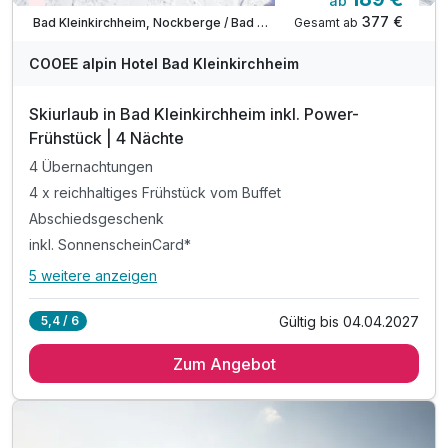
ab
Wieder frei ab Dezember
377 €
Gesamt ab
Bad Kleinkirchheim, Nockberge / Bad Kleinkirchheim
COOEE alpin Hotel Bad Kleinkirchheim
Skiurlaub in Bad Kleinkirchheim inkl. Power-
Frühstück | 4 Nächte
4 Übernachtungen
4 x reichhaltiges Frühstück vom Buffet
Abschiedsgeschenk
inkl. SonnenscheinCard*
5 weitere anzeigen
Alle Inklusivleistungen
9 enthalten
Gültig bis 04.04.2027
5,4 / 6
4 Übernachtungen
Zum Angebot
4 x reichhaltiges Frühstück vom Buffet
Abschiedsgeschenk
inkl. SonnenscheinCard*
inkl. Nutzung Relax Sauna & Ruheraum