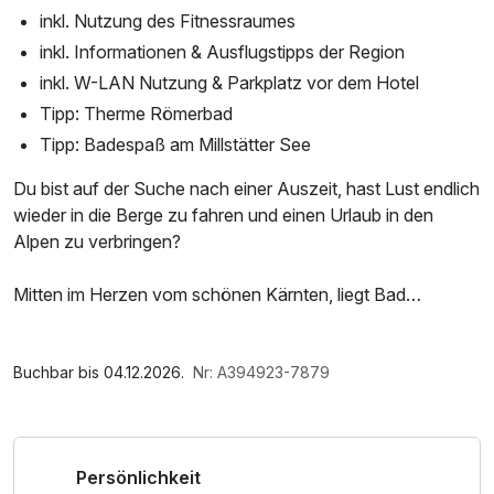
inkl. Nutzung des Fitnessraumes
inkl. Informationen & Ausflugstipps der Region
inkl. W-LAN Nutzung & Parkplatz vor dem Hotel
Tipp: Therme Römerbad
Tipp: Badespaß am Millstätter See
Du bist auf der Suche nach einer Auszeit, hast Lust endlich
wieder in die Berge zu fahren und einen Urlaub in den
Alpen zu verbringen?
Mitten im Herzen vom schönen Kärnten, liegt Bad
Kleinkirchheim. Das COOEE alpin Hotel liegt gleich neben
der Talstation der Kaiserburgbahn sowie der Therme
Im Angebot enthalten
Römerbad. Hier werden Thermen und Aktivurlaub
Saunabenutzung, Saunatuch, Parkplatz, Nutzung des
Buchbar bis 04.12.2026.
Nr: A394923-7879
verbunden, wie nirgendwo anders. Das Hotel liegt gleich
Fitnessbereichs, W-LAN Nutzung / Internetnutzung
neben dem längsten Flow County Trail Europas und durch
die angrenzende Bergbahn, gibt es viele Fahrrad- und
Persönlichkeit
Wandertrails in unmittelbarer Nähe.