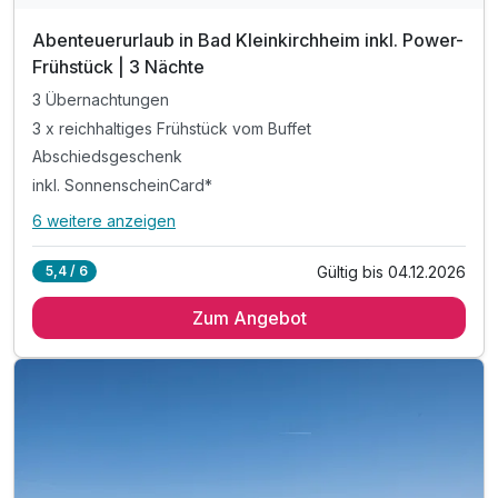
Abenteuerurlaub in Bad Kleinkirchheim inkl. Power-
Frühstück | 3 Nächte
3 Übernachtungen
3 x reichhaltiges Frühstück vom Buffet
Abschiedsgeschenk
inkl. SonnenscheinCard*
6 weitere anzeigen
Alle Inklusivleistungen
10 enthalten
Gültig bis 04.12.2026
5,4 / 6
3 Übernachtungen
Zum Angebot
3 x reichhaltiges Frühstück vom Buffet
Abschiedsgeschenk
inkl. SonnenscheinCard*
inkl. Nutzung des Fitnessraumes
inkl. W-LAN Nutzung & Parkplatz vor dem Hotel
inkl. Informationen & Ausflugstipps der Region
Tipp: Wandertrails