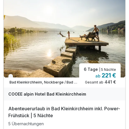
inkl. Nutzung von Skiraum
inkl. Nutzung des Fitnessraumes
inkl. Parkplatz vor dem Hotel
inkl. W-LAN Nutzung
6 Tage
| 5 Nächte
221 €
ab
Verfügbar bis November
441 €
Gesamt ab
Bad Kleinkirchheim, Nockberge / Bad Kleinkirchheim
COOEE alpin Hotel Bad Kleinkirchheim
Abenteuerurlaub in Bad Kleinkirchheim inkl. Power-
Frühstück | 5 Nächte
5 Übernachtungen