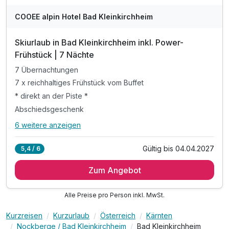
COOEE alpin Hotel Bad Kleinkirchheim
Skiurlaub in Bad Kleinkirchheim inkl. Power-
Frühstück | 7 Nächte
7 Übernachtungen
7 x reichhaltiges Frühstück vom Buffet
* direkt an der Piste *
Abschiedsgeschenk
6 weitere anzeigen
Alle Inklusivleistungen
10 enthalten
Gültig bis 04.04.2027
5,4 / 6
7 Übernachtungen
Zum Angebot
7 x reichhaltiges Frühstück vom Buffet
* direkt an der Piste *
Alle Preise pro Person inkl. MwSt.
Abschiedsgeschenk
inkl. Nutzung Relax Sauna & Ruheraum
Kurzreisen
Kurzurlaub
Österreich
Kärnten
inkl. Nutzung von Skiraum
Nockberge / Bad Kleinkirchheim
Bad Kleinkirchheim