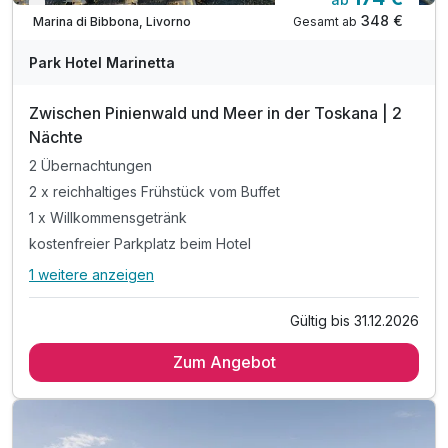
Nur noch bis Oktober
348 €
Gesamt ab
Marina di Bibbona, Livorno
Park Hotel Marinetta
Zwischen Pinienwald und Meer in der Toskana | 2
Nächte
2 Übernachtungen
2 x reichhaltiges Frühstück vom Buffet
1 x Willkommensgetränk
kostenfreier Parkplatz beim Hotel
1 weitere anzeigen
Alle Inklusivleistungen
5 enthalten
Gültig bis 31.12.2026
2 Übernachtungen
Zum Angebot
2 x reichhaltiges Frühstück vom Buffet
1 x Willkommensgetränk
kostenfreier Parkplatz beim Hotel
Eintritt in den Fitnessraum