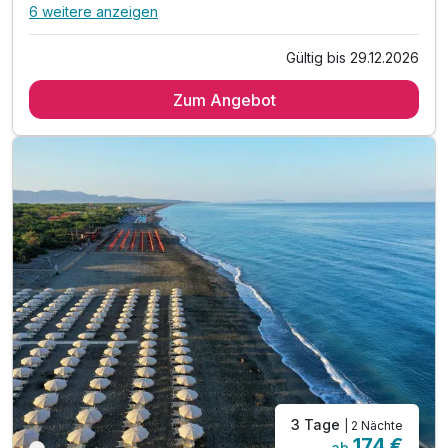
6 weitere anzeigen
Alle Inklusivleistungen
10 enthalten
Gültig bis 29.12.2026
2 Übernachtungen
Zum Angebot
2 x reichhaltiges Frühstück vom Buffet
1 x Zugang zum Türkischen Bad*
1 x Leihbademantel und Slippers
1 x Zugang zum Fitnessstudio*
inkl. kostenfreiem Leihfahrrad*
inkl. Kaffee- und Teestation im Zimmer
inkl. eine Flasche Mineralwasser
inkl. Welcome Drink
inkl. Parkplatz & W-LAN Nutzung
3 Tage
| 2 Nächte
174 €
ab