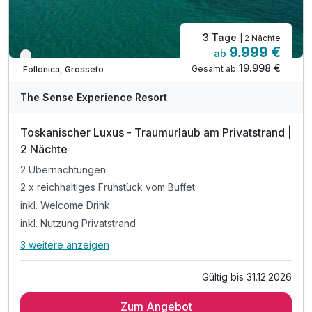
3 Tage
| 2 Nächte
9.999 €
ab
Nur noch bis September
19.998 €
Gesamt ab
Follonica, Grosseto
The Sense Experience Resort
Toskanischer Luxus - Traumurlaub am Privatstrand |
2 Nächte
2 Übernachtungen
2 x reichhaltiges Frühstück vom Buffet
inkl. Welcome Drink
inkl. Nutzung Privatstrand
3 weitere anzeigen
Alle Inklusivleistungen
7 enthalten
Gültig bis 31.12.2026
2 Übernachtungen
Zum Angebot
2 x reichhaltiges Frühstück vom Buffet