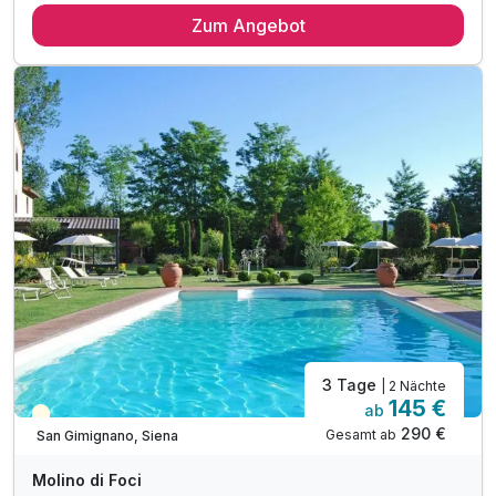
Zum Angebot
2 x reichhaltiges Frühstück vom Buffet
inkl. Minibar Konsumationen
1 x Verkostung 3 Weine & Bruschette
inkl. Parkplatz beim Hotel
3 Tage
| 2 Nächte
145 €
ab
Teilweise ausgelastet
290 €
Gesamt ab
San Gimignano, Siena
Molino di Foci