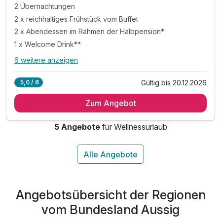
2 Übernachtungen
2 x reichhaltiges Frühstück vom Buffet
2 x Abendessen im Rahmen der Halbpension*
1 x Welcome Drink**
6 weitere anzeigen
Alle Inklusivleistungen
10 enthalten
Gültig bis 20.12.2026
5,0 / 6
2 Übernachtungen
Zum Angebot
2 x reichhaltiges Frühstück vom Buffet
2 x Abendessen im Rahmen der Halbpension*
5 Angebote
für Wellnessurlaub
1 x Welcome Drink**
1x private Vermietung des Wellnesscenters***
inkl. Eintritt in das Wellnesscenter****
inkl. 10% Rabatt auf Wellnessanwendungen
inkl. Bowling (1x pro Aufenthalt, 60 Min.)
Angebotsübersicht der Regionen
inkl. Parken am Hotel kostenfrei
inkl. WLAN Nutzung im Hotel
vom Bundesland Aussig