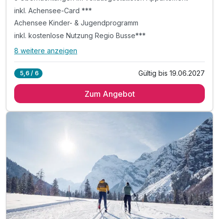
inkl. Achensee-Card ***
Achensee Kinder- & Jugendprogramm
inkl. kostenlose Nutzung Regio Busse***
8 weitere anzeigen
Alle Inklusivleistungen
12 enthalten
Gültig bis 19.06.2027
5,6 / 6
3 Übernachtungen im vollausgestatteten Appartement
Zum Angebot
inkl. Achensee-Card ***
Achensee Kinder- & Jugendprogramm
inkl. kostenlose Nutzung Regio Busse***
inkl. Achensee Wanderprogramm***
inkl. Ermäßigung Karwendel Bergbahn***
Tipp: täglich frisches Brot auf Bestellung
Tipp: Abenteuerpark Achensee
Tipp: Atoll Achensee - Freizeitzentrum
Tipp: Kostenloses Freibad und See-Zugänge
ACHTUNG: Endreinigung & OT nicht inkludiert**