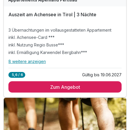
Auszeit am Achensee in Tirol | 3 Nächte
Ausstattung
3 Übernachtungen im vollausgestatteten Appartement
Für 6 Tage
302,50 €
p.P. ab
inkl. Achensee-Card ***
inkl. Nutzung Regio Busse***
inkl. Ermäßigung Karwendel Bergbahn***
8 weitere anzeigen
Alle Inklusivleistungen
12 enthalten
Appartement Premium
Gültig bis 19.06.2027
5,6 / 6
3 Übernachtungen im vollausgestatteten Appartement
2 Erwachsene und 2 Kinder
Zum Angebot
inkl. Achensee-Card ***
inkl. Nutzung Regio Busse***
inkl. Ermäßigung Karwendel Bergbahn***
inkl. Nutzung Langlaufloipen WINTER***
inkl. digitale Gästemappe: Infos zur Region
inkl. Achensee Wanderprogramm SOMMER***