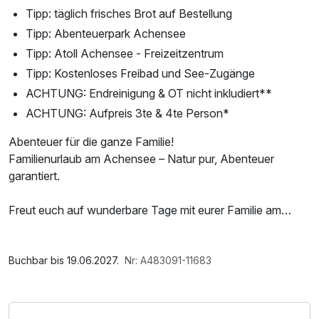
Tipp: täglich frisches Brot auf Bestellung
Tipp: Abenteuerpark Achensee
Tipp: Atoll Achensee - Freizeitzentrum
Tipp: Kostenloses Freibad und See-Zugänge
ACHTUNG: Endreinigung & OT nicht inkludiert**
ACHTUNG: Aufpreis 3te & 4te Person*
Abenteuer für die ganze Familie!
Familienurlaub am Achensee – Natur pur, Abenteuer
garantiert.
Freut euch auf wunderbare Tage mit eurer Familie am
Achensee - die Perle Tirols. Appartements Alpenland liegt
am Eingang des Naturparks Karwendel. Der See und die
Im Angebot enthalten
Berge sind ganz nahe und für Familien mit Kindern gibt es
Saunatuch, Parkplatz, W-LAN Nutzung / Internetnutzung
Buchbar bis 19.06.2027.
Nr: A483091-11683
zahlreiche Angebote & Aktivitäten - für Groß & Klein.
Biken, Bergsteigen, Baden, Surfen, Kiten, Klettern, SUP,