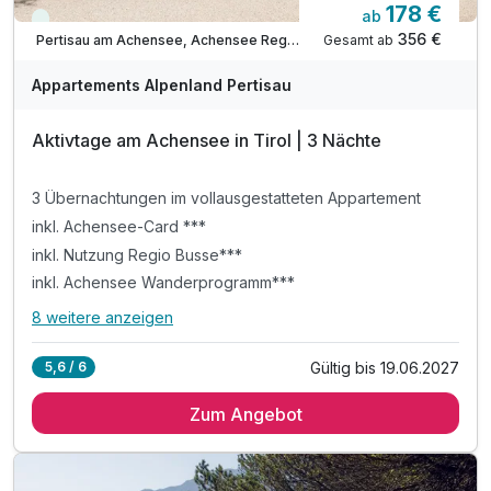
178 €
ab
Viele Termine frei
356 €
Gesamt ab
Pertisau am Achensee, Achensee Region
Appartements Alpenland Pertisau
Aktivtage am Achensee in Tirol | 3 Nächte
3 Übernachtungen im vollausgestatteten Appartement
inkl. Achensee-Card ***
inkl. Nutzung Regio Busse***
inkl. Achensee Wanderprogramm***
8 weitere anzeigen
Alle Inklusivleistungen
12 enthalten
Gültig bis 19.06.2027
5,6 / 6
3 Übernachtungen im vollausgestatteten Appartement
Ausstattung
Zum Angebot
inkl. Achensee-Card ***
inkl. Nutzung Regio Busse***
Für 6 Tage
332,25 €
p.P. ab
inkl. Achensee Wanderprogramm***