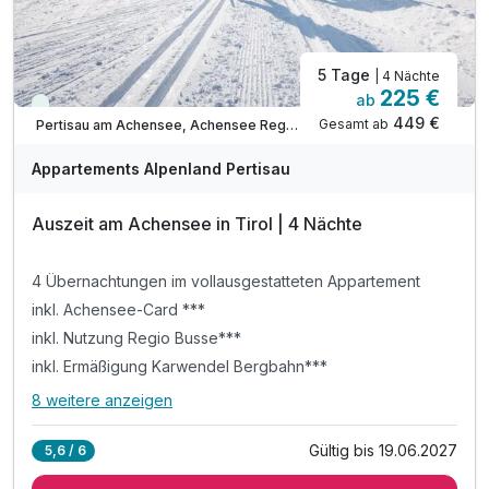
ACHTUNG: Aufpreis 3te & 4te Person*
5 Tage
| 4 Nächte
225 €
ab
Viele Termine frei
449 €
Gesamt ab
Pertisau am Achensee, Achensee Region
Appartements Alpenland Pertisau
Auszeit am Achensee in Tirol | 4 Nächte
4 Übernachtungen im vollausgestatteten Appartement
inkl. Achensee-Card ***
inkl. Nutzung Regio Busse***
inkl. Ermäßigung Karwendel Bergbahn***
8 weitere anzeigen
Alle Inklusivleistungen
12 enthalten
Gültig bis 19.06.2027
5,6 / 6
4 Übernachtungen im vollausgestatteten Appartement