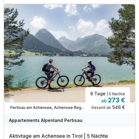
inkl. Achensee Wanderprogramm***
inkl. Ermäßigung Karwendel Bergbahn***
inkl. Nutzung Regio Busse***
Tipp: Brötchenservice auf Bestellung
Tipp: Wanderung durch die Wolfsklamm
Tipp: Wanderung ins Vomper Loch
Tipp: Schwazer Knappensteig
Tipp: Direkt am Karwendel-Naturschutzgebiet
ACHTUNG: Endreinigung & OT nicht inkludiert**
ACHTUNG: Aufpreis 3te & 4te Person*
6 Tage
| 5 Nächte
273 €
ab
Viele Termine frei
546 €
Gesamt ab
Pertisau am Achensee, Achensee Region
Appartements Alpenland Pertisau
Aktivtage am Achensee in Tirol | 5 Nächte