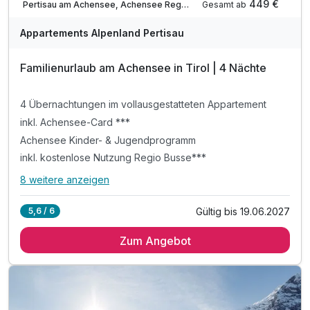
449 €
Gesamt ab
Pertisau am Achensee, Achensee Region
Appartements Alpenland Pertisau
Familienurlaub am Achensee in Tirol | 4 Nächte
4 Übernachtungen im vollausgestatteten Appartement
inkl. Achensee-Card ***
Achensee Kinder- & Jugendprogramm
inkl. kostenlose Nutzung Regio Busse***
8 weitere anzeigen
Alle Inklusivleistungen
12 enthalten
Gültig bis 19.06.2027
5,6 / 6
4 Übernachtungen im vollausgestatteten Appartement
Zum Angebot
inkl. Achensee-Card ***
Achensee Kinder- & Jugendprogramm
inkl. kostenlose Nutzung Regio Busse***
inkl. Achensee Wanderprogramm***