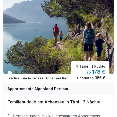
inkl. Ermäßigung Karwendel Bergbahn***
inkl. Ermäßigung Achenseeschifffahrt***
Tipp: Brötchenservice auf Bestellung
Tipp: Achensee wenige Minuten zu Fuß erreichbar
Familienzimmer
Tipp: Stand Up Paddeln am Achensee
2 Erwachsene und 2 Kinder
Tipp: Tauchgang am Achensee
ACHTUNG: Endreinigung & OT nicht inkludiert**
ACHTUNG: Aufpreis 3te & 4te Person*
4 Tage
| 3 Nächte
178 €
ab
Viele Termine frei
356 €
Gesamt ab
Pertisau am Achensee, Achensee Region
Appartements Alpenland Pertisau
Familienurlaub am Achensee in Tirol | 3 Nächte
3 Übernachtungen im vollausgestatteten Appartement