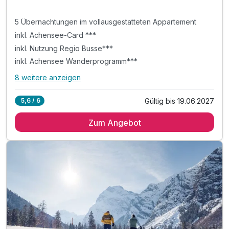
5 Übernachtungen im vollausgestatteten Appartement
inkl. Achensee-Card ***
inkl. Nutzung Regio Busse***
inkl. Achensee Wanderprogramm***
8 weitere anzeigen
Alle Inklusivleistungen
12 enthalten
Gültig bis 19.06.2027
5,6 / 6
5 Übernachtungen im vollausgestatteten Appartement
Zum Angebot
inkl. Achensee-Card ***
inkl. Nutzung Regio Busse***
inkl. Achensee Wanderprogramm***
inkl. Ermäßigung Karwendel Bergbahn***
inkl. Ermäßigung Achenseeschifffahrt***
Tipp: Brötchenservice auf Bestellung
Tipp: Abenteuerpark Achensee
Tipp: Wanderung mit den Achensee Alpakas
Tipp: Atoll Achenensee - Freizeitzentrum