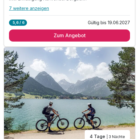
7 weitere anzeigen
Alle Inklusivleistungen
11 enthalten
Gültig bis 19.06.2027
5,6 / 6
3 Übernachtungen im vollausgestatteten Appartement
Zum Angebot
inkl. Achensee-Card ***
inkl. Achensee Wanderprogramm***
inkl. Ermäßigung Karwendel Bergbahn***
inkl. Nutzung Regio Busse***
Tipp: Brötchenservice auf Bestellung
Tipp: Wanderparadies Rofan
Tipp: Wandern am Zwölferkopf
Tipp: Direkt am Karwendel-Naturschutzgebiet
ACHTUNG: Endreinigung & OT nicht inkludiert**
ACHTUNG: Aufpreis 3te & 4te Person*
4 Tage
| 3 Nächte