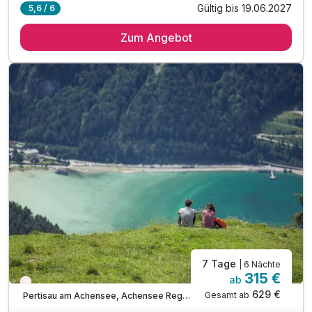
Gültig bis 19.06.2027
5,6 / 6
6 Übernachtungen im vollausgestatteten Appartement
Zum Angebot
inkl. Achensee-Card ***
inkl. Nutzung Regio Busse***
inkl. Nutzung Langlaufloipen WINTER***
inkl. Ermäßigung Karwendel Bergbahn***
inkl. digitale Gästemappe: Infos zur Region
inkl. Achensee Wanderprogramm SOMMER***
inkl. Ermäßigung Achenseeschifffahrt SOMMER***
Tipp: Brötchenservice auf Bestellung
Tipp: Achensee wenige Minuten zu Fuß erreichbar
ACHTUNG: Endreinigung & OT nicht inkludiert**
ACHTUNG: Aufpreis 3te & 4te Person*
7 Tage
| 6 Nächte
315 €
ab
Wieder frei ab September
629 €
Gesamt ab
Pertisau am Achensee, Achensee Region