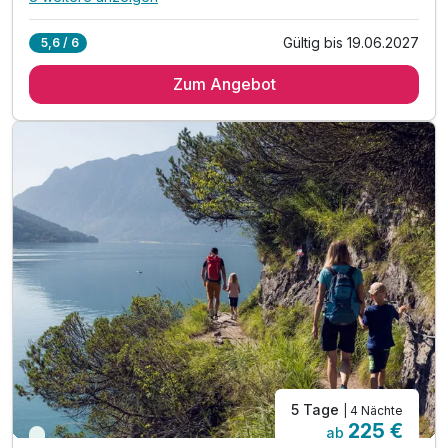
Alle Inklusivleistungen
12 enthalten
Gültig bis 19.06.2027
5,6 / 6
4 Übernachtungen im vollausgestatteten Appartement
Zum Angebot
inkl. Achensee-Card ***
inkl. Nutzung Regio Busse***
inkl. Achensee Wanderprogramm***
inkl. Ermäßigung Karwendel Bergbahn***
inkl. Ermäßigung Achenseeschifffahrt***
Tipp: Brötchenservice auf Bestellung
Tipp: Radweg entlang des Seeufers
Tipp: Golfplatz Pertisau
Tipp: Airrofan Skyglider
ACHTUNG: Endreinigung & OT nicht inkludiert**
ACHTUNG: Aufpreis 3te & 4te Person*
5 Tage
| 4 Nächte
225 €
ab
Viele Termine frei