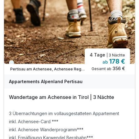
inkl. Ermäßigung Achenseeschifffahrt SOMMER***
Tipp: Brötchenservice auf Bestellung
Tipp: Achensee wenige Minuten zu Fuß erreichbar
ACHTUNG: Endreinigung & OT nicht inkludiert**
ACHTUNG: Aufpreis 3te & 4te Person*
4 Tage
| 3 Nächte
178 €
ab
Viele Termine frei
356 €
Gesamt ab
Pertisau am Achensee, Achensee Region
Appartements Alpenland Pertisau
Wandertage am Achensee in Tirol | 3 Nächte
3 Übernachtungen im vollausgestatteten Appartement
inkl. Achensee-Card ***
inkl. Achensee Wanderprogramm***
inkl. Ermäßigung Karwendel Bergbahn***