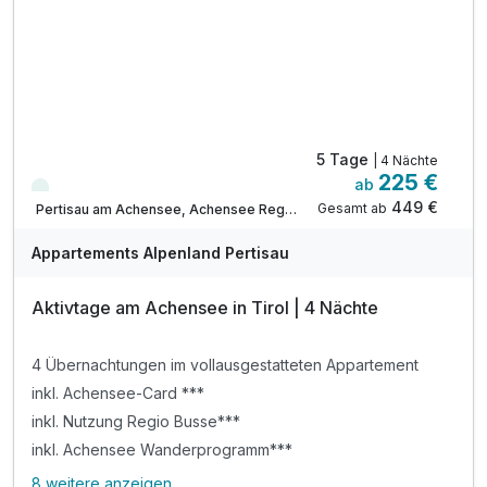
Tipp: Direkt am Karwendel-Naturschutzgebiet
ACHTUNG: Endreinigung & OT nicht inkludiert**
ACHTUNG: Aufpreis 3te & 4te Person*
5 Tage
| 4 Nächte
225 €
ab
Viele Termine frei
449 €
Gesamt ab
Pertisau am Achensee, Achensee Region
Appartements Alpenland Pertisau
Aktivtage am Achensee in Tirol | 4 Nächte
4 Übernachtungen im vollausgestatteten Appartement
inkl. Achensee-Card ***
inkl. Nutzung Regio Busse***
inkl. Achensee Wanderprogramm***
8 weitere anzeigen