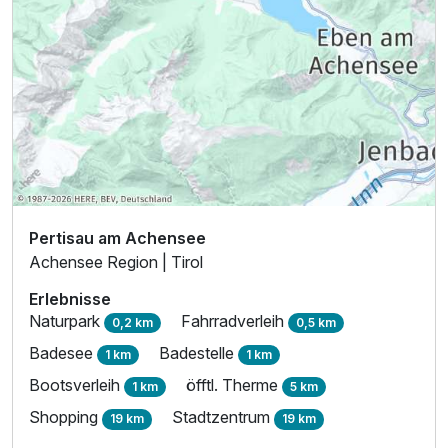
Pertisau am Achensee
Achensee Region | Tirol
Erlebnisse
Naturpark
Fahrradverleih
0,2 km
0,5 km
Badesee
Badestelle
1 km
1 km
Bootsverleih
öfftl. Therme
1 km
5 km
Shopping
Stadtzentrum
19 km
19 km