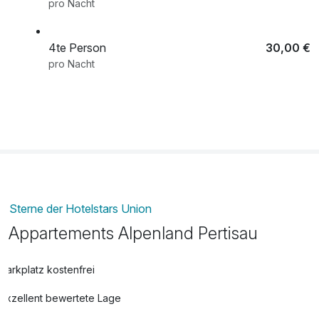
pro Nacht
***Inklusivleistungen der Achenseecard - viele weitere
Leistungen inkludiert
4te Person
30,00 €
pro Nacht
5te Person
30,00 €
pro Nacht
6te Person
30,00 €
pro Nacht
Sterne der Hotelstars Union
Appartements Alpenland Pertisau
Parkplatz kostenfrei
Exzellent bewertete Lage