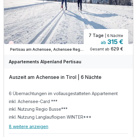
ACHTUNG: Endreinigung & OT nicht inkludiert**
ACHTUNG: Aufpreis 3te & 4te Person*
7 Tage
| 6 Nächte
315 €
ab
Wieder frei ab September
629 €
Gesamt ab
Pertisau am Achensee, Achensee Region
Appartements Alpenland Pertisau
Auszeit am Achensee in Tirol | 6 Nächte
6 Übernachtungen im vollausgestatteten Appartement
inkl. Achensee-Card ***
inkl. Nutzung Regio Busse***
inkl. Nutzung Langlaufloipen WINTER***
8 weitere anzeigen
Alle Inklusivleistungen
12 enthalten