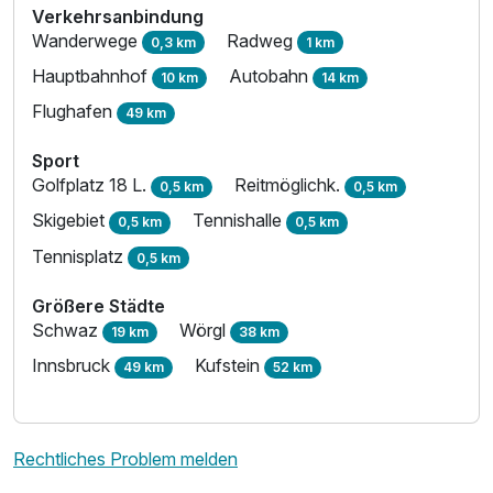
Verkehrsanbindung
Wanderwege
Radweg
0,3 km
1 km
Hauptbahnhof
Autobahn
10 km
14 km
Flughafen
49 km
Sport
Golfplatz 18 L.
Reitmöglichk.
0,5 km
0,5 km
Skigebiet
Tennishalle
0,5 km
0,5 km
Tennisplatz
0,5 km
Größere Städte
Schwaz
Wörgl
19 km
38 km
Innsbruck
Kufstein
49 km
52 km
Rechtliches Problem melden