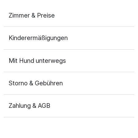
Zimmer & Preise
Appartement Bergblick
Kinderermäßigungen
2 Erwachsene und 2 Kinder
Mit Hund unterwegs
Storno & Gebühren
Zahlung & AGB