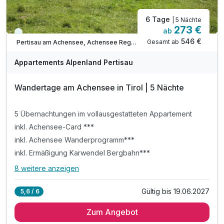
6 Tage
| 5 Nächte
273 €
ab
Viele Termine frei
546 €
Gesamt ab
Pertisau am Achensee, Achensee Region
Appartements Alpenland Pertisau
Wandertage am Achensee in Tirol | 5 Nächte
5 Übernachtungen im vollausgestatteten Appartement
inkl. Achensee-Card ***
inkl. Achensee Wanderprogramm***
inkl. Ermäßigung Karwendel Bergbahn***
8 weitere anzeigen
Alle Inklusivleistungen
12 enthalten
Gültig bis 19.06.2027
5,6 / 6
5 Übernachtungen im vollausgestatteten Appartement
Zum Angebot
inkl. Achensee-Card ***