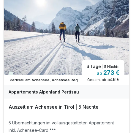
inkl. Ermäßigung Karwendel Bergbahn***
Tipp: täglich frisches Brot auf Bestellung
Tipp: Abenteuerpark Achensee
Tipp: Atoll Achensee - Freizeitzentrum
Tipp: Kostenloses Freibad und See-Zugänge
ACHTUNG: Endreinigung & OT nicht inkludiert**
ACHTUNG: Aufpreis 3te & 4te Person*
6 Tage
| 5 Nächte
273 €
ab
Viele Termine frei
546 €
Gesamt ab
Pertisau am Achensee, Achensee Region
Appartements Alpenland Pertisau
Auszeit am Achensee in Tirol | 5 Nächte
5 Übernachtungen im vollausgestatteten Appartement
inkl. Achensee-Card ***