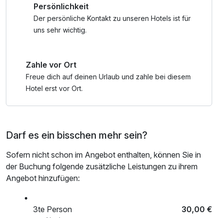
Persönlichkeit
Tennis & vieles mehr.
Der persönliche Kontakt zu unseren Hotels ist für
Tirols Sport & Vital Park bietet ein Kinder- und
uns sehr wichtig.
Jugendprogramm, damit der Urlaub der Eltern nicht zu kurz
kommt. Erklimmt Berggipfel oder entspannt am See,
Zahle vor Ort
während eure Kinder bei den Achensee-Erlebnissen gut
aufgehoben sind.
Freue dich auf deinen Urlaub und zahle bei diesem
Holt euch gerne direkt bei uns oder Tourismus Achensee
Hotel erst vor Ort.
#Familienurlaub weitere Infos zum Angebot der Region
Achensee (Programm ist online verfürbar).
Darf es ein bisschen mehr sein?
*ACHTUNG: Das Angebot gilt für 2 Personen. Die
Personenzuschläge für jede weitere Personen/pro Tag
Sofern nicht schon im Angebot enthalten, können Sie in
findet ihr unter den Zusatzleistungen (bitte für die jeweilige
der Buchung folgende zusätzliche Leistungen zu ihrem
Nächtedauer dazubuchen) oder diese werden direkt in der
Angebot hinzufügen:
Unterkunft gesondert verrechnet.
** ACHTUNG: Endreinigung von 85,00 € / Aufenthalt und
Ortstaxe 3€ pro Person /Tag im Preis nicht inkludiert und
3te Person
30,00 €
vor Ort zu zahlen.