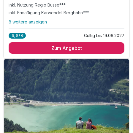
inkl. Nutzung Regio Busse***
inkl. Ermäßigung Karwendel Bergbahn***
8 weitere anzeigen
Alle Inklusivleistungen
12 enthalten
Gültig bis 19.06.2027
5,6 / 6
5 Übernachtungen im vollausgestatteten Appartement
Zum Angebot
inkl. Achensee-Card ***
inkl. Nutzung Regio Busse***
inkl. Ermäßigung Karwendel Bergbahn***
inkl. Nutzung Langlaufloipen WINTER***
inkl. digitale Gästemappe: Infos zur Region
inkl. Achensee Wanderprogramm SOMMER***
inkl. Ermäßigung Achenseeschifffahrt SOMMER***
Tipp: Brötchenservice auf Bestellung
Tipp: Achensee wenige Minuten zu Fuß erreichbar
ACHTUNG: Endreinigung & OT nicht inkludiert**
ACHTUNG: Aufpreis 3te & 4te Person*