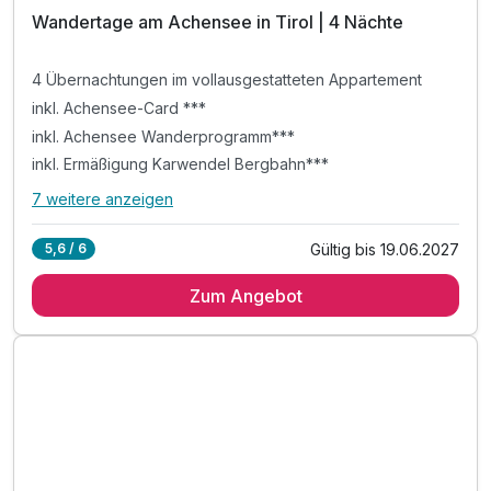
Wandertage am Achensee in Tirol | 4 Nächte
4 Übernachtungen im vollausgestatteten Appartement
inkl. Achensee-Card ***
inkl. Achensee Wanderprogramm***
inkl. Ermäßigung Karwendel Bergbahn***
7 weitere anzeigen
Alle Inklusivleistungen
11 enthalten
Gültig bis 19.06.2027
5,6 / 6
4 Übernachtungen im vollausgestatteten Appartement
Zum Angebot
inkl. Achensee-Card ***
inkl. Achensee Wanderprogramm***
inkl. Ermäßigung Karwendel Bergbahn***
inkl. Nutzung Regio Busse***
Tipp: Brötchenservice auf Bestellung
Tipp: Pertisau - Feilalm - Gütenbergalm - Pertisau
Tipp: Themenweg "Besinnung am Achensee"