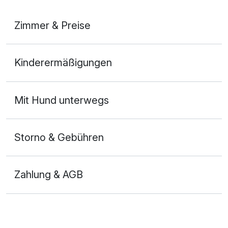
Zimmer & Preise
Appartement Bergblick
Kinderermäßigungen
2 Erwachsene und 2 Kinder
Mit Hund unterwegs
Storno & Gebühren
Zahlung & AGB