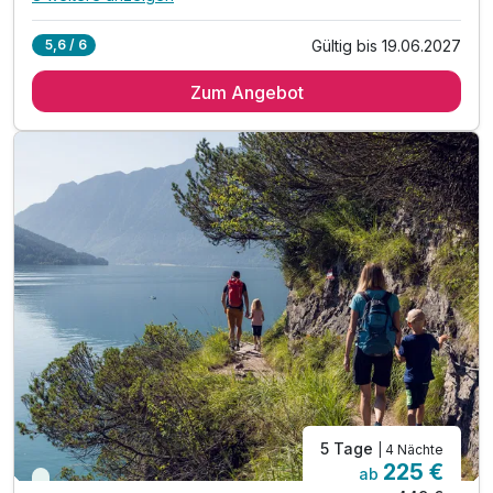
Alle Inklusivleistungen
12 enthalten
Gültig bis 19.06.2027
5,6 / 6
4 Übernachtungen im vollausgestatteten Appartement
Zum Angebot
inkl. Achensee-Card ***
inkl. Nutzung Regio Busse***
inkl. Achensee Wanderprogramm***
inkl. Ermäßigung Karwendel Bergbahn***
inkl. Ermäßigung Achenseeschifffahrt***
Tipp: Brötchenservice auf Bestellung
Tipp: Radweg entlang des Seeufers
Tipp: Golfplatz Pertisau
Tipp: Airrofan Skyglider
ACHTUNG: Endreinigung & OT nicht inkludiert**
ACHTUNG: Aufpreis 3te & 4te Person*
5 Tage
| 4 Nächte
225 €
ab
Viele Termine frei