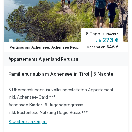
ACHTUNG: Endreinigung & OT nicht inkludiert**
ACHTUNG: Aufpreis 3te & 4te Person*
6 Tage
| 5 Nächte
273 €
ab
Viele Termine frei
546 €
Gesamt ab
Pertisau am Achensee, Achensee Region
Appartements Alpenland Pertisau
Familienurlaub am Achensee in Tirol | 5 Nächte
5 Übernachtungen im vollausgestatteten Appartement
inkl. Achensee-Card ***
Achensee Kinder- & Jugendprogramm
inkl. kostenlose Nutzung Regio Busse***
8 weitere anzeigen
Alle Inklusivleistungen
12 enthalten