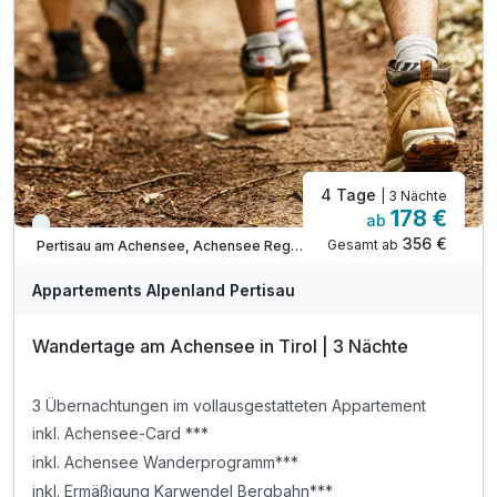
inkl. Ermäßigung Achenseeschifffahrt SOMMER***
Tipp: Brötchenservice auf Bestellung
Tipp: Achensee wenige Minuten zu Fuß erreichbar
ACHTUNG: Endreinigung & OT nicht inkludiert**
ACHTUNG: Aufpreis 3te & 4te Person*
4 Tage
| 3 Nächte
178 €
ab
Viele Termine frei
356 €
Gesamt ab
Pertisau am Achensee, Achensee Region
Appartements Alpenland Pertisau
Wandertage am Achensee in Tirol | 3 Nächte
3 Übernachtungen im vollausgestatteten Appartement
inkl. Achensee-Card ***
inkl. Achensee Wanderprogramm***
inkl. Ermäßigung Karwendel Bergbahn***