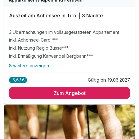
Auszeit am Achensee in Tirol | 3 Nächte
Ausstattung
3 Übernachtungen im vollausgestatteten Appartement
Für 7 Tage
348,90 €
p.P. ab
inkl. Achensee-Card ***
inkl. Nutzung Regio Busse***
inkl. Ermäßigung Karwendel Bergbahn***
8 weitere anzeigen
Alle Inklusivleistungen
12 enthalten
Appartement Premium
Gültig bis 19.06.2027
5,6 / 6
3 Übernachtungen im vollausgestatteten Appartement
2 Erwachsene und 2 Kinder
Zum Angebot
inkl. Achensee-Card ***
inkl. Nutzung Regio Busse***
inkl. Ermäßigung Karwendel Bergbahn***
inkl. Nutzung Langlaufloipen WINTER***
inkl. digitale Gästemappe: Infos zur Region
inkl. Achensee Wanderprogramm SOMMER***