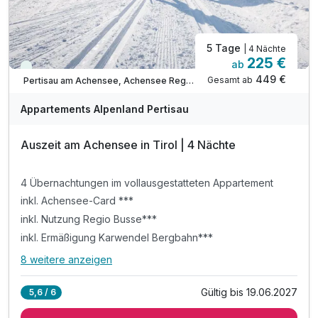
ACHTUNG: Aufpreis 3te & 4te Person*
5 Tage
| 4 Nächte
225 €
ab
Viele Termine frei
449 €
Gesamt ab
Pertisau am Achensee, Achensee Region
Appartements Alpenland Pertisau
Auszeit am Achensee in Tirol | 4 Nächte
4 Übernachtungen im vollausgestatteten Appartement
inkl. Achensee-Card ***
inkl. Nutzung Regio Busse***
inkl. Ermäßigung Karwendel Bergbahn***
8 weitere anzeigen
Alle Inklusivleistungen
12 enthalten
Gültig bis 19.06.2027
5,6 / 6
4 Übernachtungen im vollausgestatteten Appartement