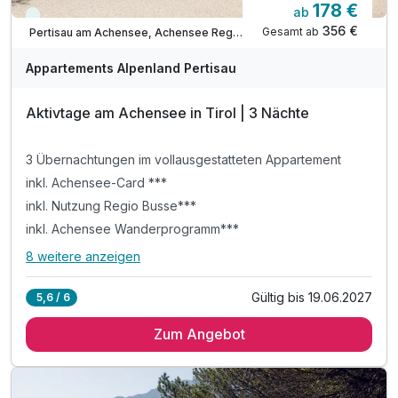
178 €
ab
Viele Termine frei
356 €
Gesamt ab
Pertisau am Achensee, Achensee Region
Appartements Alpenland Pertisau
Aktivtage am Achensee in Tirol | 3 Nächte
3 Übernachtungen im vollausgestatteten Appartement
inkl. Achensee-Card ***
inkl. Nutzung Regio Busse***
inkl. Achensee Wanderprogramm***
8 weitere anzeigen
Alle Inklusivleistungen
12 enthalten
Gültig bis 19.06.2027
5,6 / 6
3 Übernachtungen im vollausgestatteten Appartement
Ausstattung
Zum Angebot
inkl. Achensee-Card ***
inkl. Nutzung Regio Busse***
Für 7 Tage
383,10 €
p.P. ab
inkl. Achensee Wanderprogramm***