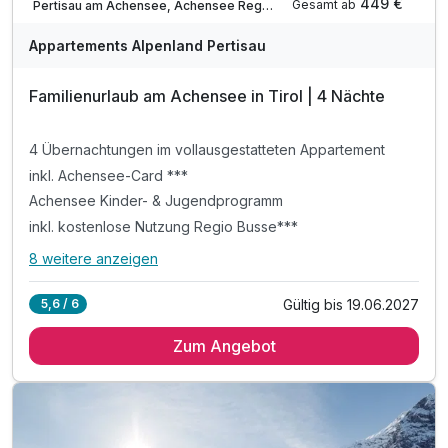
449 €
Gesamt ab
Pertisau am Achensee, Achensee Region
Appartements Alpenland Pertisau
Familienurlaub am Achensee in Tirol | 4 Nächte
4 Übernachtungen im vollausgestatteten Appartement
inkl. Achensee-Card ***
Achensee Kinder- & Jugendprogramm
inkl. kostenlose Nutzung Regio Busse***
8 weitere anzeigen
Alle Inklusivleistungen
12 enthalten
Gültig bis 19.06.2027
5,6 / 6
4 Übernachtungen im vollausgestatteten Appartement
Zum Angebot
inkl. Achensee-Card ***
Achensee Kinder- & Jugendprogramm
inkl. kostenlose Nutzung Regio Busse***
inkl. Achensee Wanderprogramm***