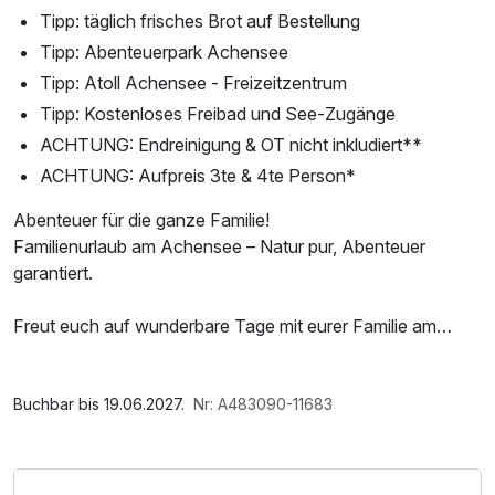
Tipp: täglich frisches Brot auf Bestellung
Tipp: Abenteuerpark Achensee
Tipp: Atoll Achensee - Freizeitzentrum
Tipp: Kostenloses Freibad und See-Zugänge
ACHTUNG: Endreinigung & OT nicht inkludiert**
ACHTUNG: Aufpreis 3te & 4te Person*
Abenteuer für die ganze Familie!
Familienurlaub am Achensee – Natur pur, Abenteuer
garantiert.
Freut euch auf wunderbare Tage mit eurer Familie am
Achensee - die Perle Tirols. Appartements Alpenland liegt
am Eingang des Naturparks Karwendel. Der See und die
Im Angebot enthalten
Berge sind ganz nahe und für Familien mit Kindern gibt es
Saunatuch, Parkplatz, W-LAN Nutzung / Internetnutzung
Buchbar bis 19.06.2027.
Nr: A483090-11683
zahlreiche Angebote & Aktivitäten - für Groß & Klein.
Biken, Bergsteigen, Baden, Surfen, Kiten, Klettern, SUP,