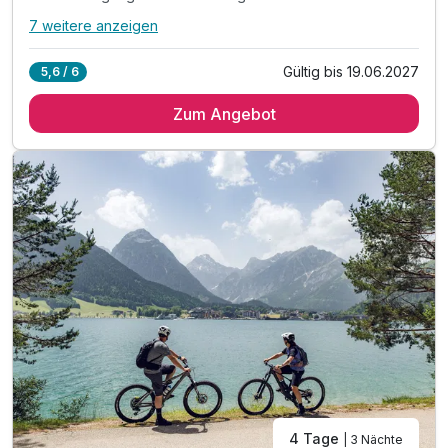
7 weitere anzeigen
Alle Inklusivleistungen
11 enthalten
Gültig bis 19.06.2027
5,6 / 6
3 Übernachtungen im vollausgestatteten Appartement
Zum Angebot
inkl. Achensee-Card ***
inkl. Achensee Wanderprogramm***
inkl. Ermäßigung Karwendel Bergbahn***
inkl. Nutzung Regio Busse***
Tipp: Brötchenservice auf Bestellung
Tipp: Wanderparadies Rofan
Tipp: Wandern am Zwölferkopf
Tipp: Direkt am Karwendel-Naturschutzgebiet
ACHTUNG: Endreinigung & OT nicht inkludiert**
ACHTUNG: Aufpreis 3te & 4te Person*
4 Tage
| 3 Nächte