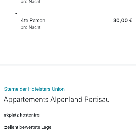
pro Nacht
***Inklusivleistungen der Achenseecard - viele weitere
Leistungen inkludiert
4te Person
30,00 €
pro Nacht
5te Person
30,00 €
pro Nacht
6te Person
30,00 €
pro Nacht
Sterne der Hotelstars Union
Appartements Alpenland Pertisau
Parkplatz kostenfrei
Exzellent bewertete Lage