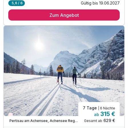
Gültig bis 19.06.2027
5,6 / 6
5 Übernachtungen im vollausgestatteten Appartement
Zum Angebot
inkl. Achensee-Card ***
Achensee Kinder- & Jugendprogramm
inkl. kostenlose Nutzung Regio Busse***
inkl. Achensee Wanderprogramm***
inkl. Ermäßigung Karwendel Bergbahn***
Tipp: täglich frisches Brot auf Bestellung
Tipp: Abenteuerpark Achensee
Tipp: Atoll Achensee - Freizeitzentrum
Tipp: Kostenloses Freibad und See-Zugänge
ACHTUNG: Endreinigung & OT nicht inkludiert**
ACHTUNG: Aufpreis 3te & 4te Person*
7 Tage
| 6 Nächte
315 €
ab
Wieder frei ab September
629 €
Gesamt ab
Pertisau am Achensee, Achensee Region