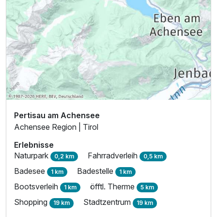
Pertisau am Achensee
Achensee Region | Tirol
Erlebnisse
Naturpark
Fahrradverleih
0,2 km
0,5 km
Badesee
Badestelle
1 km
1 km
Bootsverleih
öfftl. Therme
1 km
5 km
Shopping
Stadtzentrum
19 km
19 km