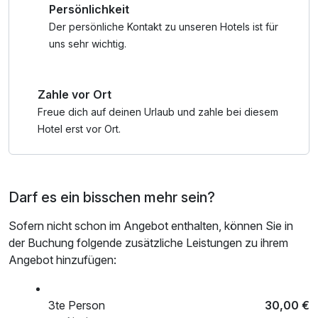
Persönlichkeit
Tennis & vieles mehr.
Der persönliche Kontakt zu unseren Hotels ist für
Tirols Sport & Vital Park bietet ein Kinder- und
uns sehr wichtig.
Jugendprogramm, damit der Urlaub der Eltern nicht zu kurz
kommt. Erklimmt Berggipfel oder entspannt am See,
Zahle vor Ort
während eure Kinder bei den Achensee-Erlebnissen gut
aufgehoben sind.
Freue dich auf deinen Urlaub und zahle bei diesem
Holt euch gerne direkt bei uns oder Tourismus Achensee
Hotel erst vor Ort.
#Familienurlaub weitere Infos zum Angebot der Region
Achensee (Programm ist online verfürbar).
Darf es ein bisschen mehr sein?
*ACHTUNG: Das Angebot gilt für 2 Personen. Die
Personenzuschläge für jede weitere Personen/pro Tag
Sofern nicht schon im Angebot enthalten, können Sie in
findet ihr unter den Zusatzleistungen (bitte für die jeweilige
der Buchung folgende zusätzliche Leistungen zu ihrem
Nächtedauer dazubuchen) oder diese werden direkt in der
Angebot hinzufügen:
Unterkunft gesondert verrechnet.
** ACHTUNG: Endreinigung von 85,00 € / Aufenthalt und
Ortstaxe 3€ pro Person /Tag im Preis nicht inkludiert und
3te Person
30,00 €
vor Ort zu zahlen.