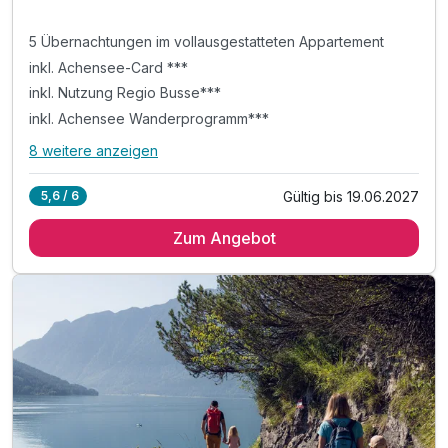
5 Übernachtungen im vollausgestatteten Appartement
inkl. Achensee-Card ***
inkl. Nutzung Regio Busse***
inkl. Achensee Wanderprogramm***
8 weitere anzeigen
Alle Inklusivleistungen
12 enthalten
Gültig bis 19.06.2027
5,6 / 6
5 Übernachtungen im vollausgestatteten Appartement
Zum Angebot
inkl. Achensee-Card ***
inkl. Nutzung Regio Busse***
inkl. Achensee Wanderprogramm***
inkl. Ermäßigung Karwendel Bergbahn***
inkl. Ermäßigung Achenseeschifffahrt***
Tipp: Brötchenservice auf Bestellung
Tipp: Abenteuerpark Achensee
Tipp: Wanderung mit den Achensee Alpakas
Tipp: Atoll Achenensee - Freizeitzentrum