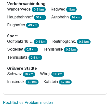
Verkehrsanbindung
Wanderwege
Radweg
0,3 km
1 km
Hauptbahnhof
Autobahn
10 km
14 km
Flughafen
49 km
Sport
Golfplatz 18 L.
Reitmöglichk.
0,5 km
0,5 km
Skigebiet
Tennishalle
0,5 km
0,5 km
Tennisplatz
0,5 km
Größere Städte
Schwaz
Wörgl
19 km
38 km
Innsbruck
Kufstein
49 km
52 km
Rechtliches Problem melden