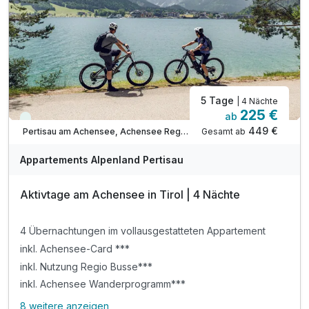
Tipp: Direkt am Karwendel-Naturschutzgebiet
ACHTUNG: Endreinigung & OT nicht inkludiert**
ACHTUNG: Aufpreis 3te & 4te Person*
5 Tage
| 4 Nächte
225 €
ab
Viele Termine frei
449 €
Gesamt ab
Pertisau am Achensee, Achensee Region
Appartements Alpenland Pertisau
Aktivtage am Achensee in Tirol | 4 Nächte
4 Übernachtungen im vollausgestatteten Appartement
inkl. Achensee-Card ***
inkl. Nutzung Regio Busse***
inkl. Achensee Wanderprogramm***
8 weitere anzeigen