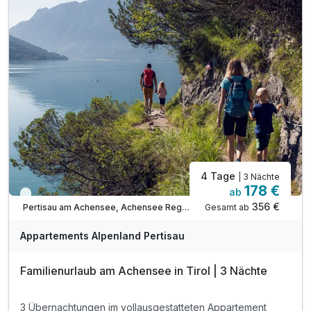
inkl. Ermäßigung Karwendel Bergbahn***
inkl. Ermäßigung Achenseeschifffahrt***
Tipp: Brötchenservice auf Bestellung
Tipp: Achensee wenige Minuten zu Fuß erreichbar
Familienzimmer
Tipp: Stand Up Paddeln am Achensee
2 Erwachsene und 2 Kinder
Tipp: Tauchgang am Achensee
ACHTUNG: Endreinigung & OT nicht inkludiert**
ACHTUNG: Aufpreis 3te & 4te Person*
4 Tage
| 3 Nächte
178 €
ab
Viele Termine frei
356 €
Gesamt ab
Pertisau am Achensee, Achensee Region
Appartements Alpenland Pertisau
Familienurlaub am Achensee in Tirol | 3 Nächte
3 Übernachtungen im vollausgestatteten Appartement