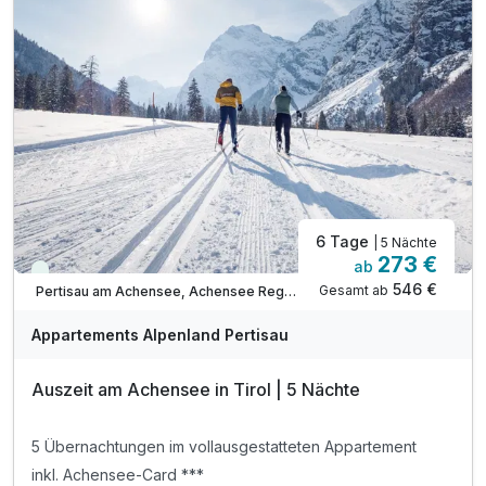
inkl. Ermäßigung Karwendel Bergbahn***
Tipp: täglich frisches Brot auf Bestellung
Tipp: Abenteuerpark Achensee
Tipp: Atoll Achensee - Freizeitzentrum
Tipp: Kostenloses Freibad und See-Zugänge
ACHTUNG: Endreinigung & OT nicht inkludiert**
ACHTUNG: Aufpreis 3te & 4te Person*
6 Tage
| 5 Nächte
273 €
ab
Viele Termine frei
546 €
Gesamt ab
Pertisau am Achensee, Achensee Region
Appartements Alpenland Pertisau
Auszeit am Achensee in Tirol | 5 Nächte
5 Übernachtungen im vollausgestatteten Appartement
inkl. Achensee-Card ***