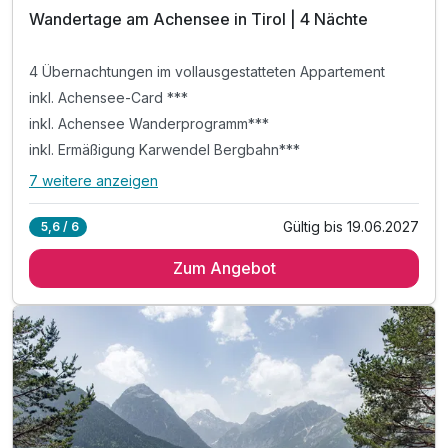
Wandertage am Achensee in Tirol | 4 Nächte
4 Übernachtungen im vollausgestatteten Appartement
inkl. Achensee-Card ***
inkl. Achensee Wanderprogramm***
inkl. Ermäßigung Karwendel Bergbahn***
7 weitere anzeigen
Alle Inklusivleistungen
11 enthalten
Gültig bis 19.06.2027
5,6 / 6
4 Übernachtungen im vollausgestatteten Appartement
Zum Angebot
inkl. Achensee-Card ***
inkl. Achensee Wanderprogramm***
inkl. Ermäßigung Karwendel Bergbahn***
inkl. Nutzung Regio Busse***
Tipp: Brötchenservice auf Bestellung
Tipp: Pertisau - Feilalm - Gütenbergalm - Pertisau
Tipp: Themenweg "Besinnung am Achensee"