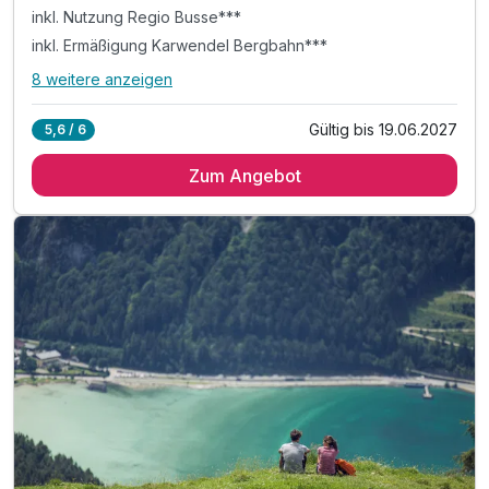
inkl. Nutzung Regio Busse***
inkl. Ermäßigung Karwendel Bergbahn***
8 weitere anzeigen
Alle Inklusivleistungen
12 enthalten
Gültig bis 19.06.2027
5,6 / 6
5 Übernachtungen im vollausgestatteten Appartement
Zum Angebot
inkl. Achensee-Card ***
inkl. Nutzung Regio Busse***
inkl. Ermäßigung Karwendel Bergbahn***
inkl. Nutzung Langlaufloipen WINTER***
inkl. digitale Gästemappe: Infos zur Region
inkl. Achensee Wanderprogramm SOMMER***
inkl. Ermäßigung Achenseeschifffahrt SOMMER***
Tipp: Brötchenservice auf Bestellung
Tipp: Achensee wenige Minuten zu Fuß erreichbar
ACHTUNG: Endreinigung & OT nicht inkludiert**
ACHTUNG: Aufpreis 3te & 4te Person*