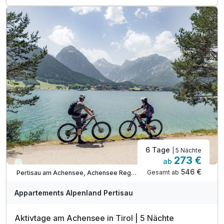
inkl. Achensee Wanderprogramm***
inkl. Ermäßigung Karwendel Bergbahn***
inkl. Nutzung Regio Busse***
Tipp: Brötchenservice auf Bestellung
Tipp: Wanderung durch die Wolfsklamm
Tipp: Wanderung ins Vomper Loch
Tipp: Schwazer Knappensteig
Tipp: Direkt am Karwendel-Naturschutzgebiet
ACHTUNG: Endreinigung & OT nicht inkludiert**
ACHTUNG: Aufpreis 3te & 4te Person*
6 Tage
| 5 Nächte
273 €
ab
Viele Termine frei
546 €
Gesamt ab
Pertisau am Achensee, Achensee Region
Appartements Alpenland Pertisau
Aktivtage am Achensee in Tirol | 5 Nächte