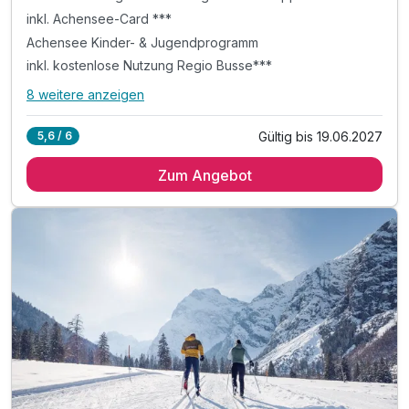
inkl. Achensee-Card ***
Achensee Kinder- & Jugendprogramm
inkl. kostenlose Nutzung Regio Busse***
8 weitere anzeigen
Alle Inklusivleistungen
12 enthalten
Gültig bis 19.06.2027
5,6 / 6
3 Übernachtungen im vollausgestatteten Appartement
Zum Angebot
inkl. Achensee-Card ***
Achensee Kinder- & Jugendprogramm
inkl. kostenlose Nutzung Regio Busse***
inkl. Achensee Wanderprogramm***
inkl. Ermäßigung Karwendel Bergbahn***
Tipp: täglich frisches Brot auf Bestellung
Tipp: Abenteuerpark Achensee
Tipp: Atoll Achensee - Freizeitzentrum
Tipp: Kostenloses Freibad und See-Zugänge
ACHTUNG: Endreinigung & OT nicht inkludiert**