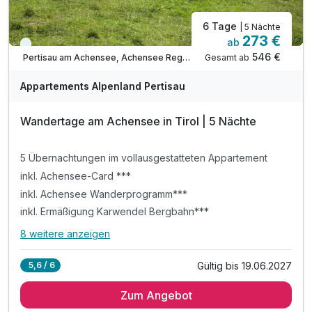
6 Tage
| 5 Nächte
273 €
ab
Viele Termine frei
546 €
Gesamt ab
Pertisau am Achensee, Achensee Region
Appartements Alpenland Pertisau
Wandertage am Achensee in Tirol | 5 Nächte
5 Übernachtungen im vollausgestatteten Appartement
inkl. Achensee-Card ***
inkl. Achensee Wanderprogramm***
inkl. Ermäßigung Karwendel Bergbahn***
8 weitere anzeigen
Alle Inklusivleistungen
12 enthalten
Gültig bis 19.06.2027
5,6 / 6
5 Übernachtungen im vollausgestatteten Appartement
Zum Angebot
inkl. Achensee-Card ***