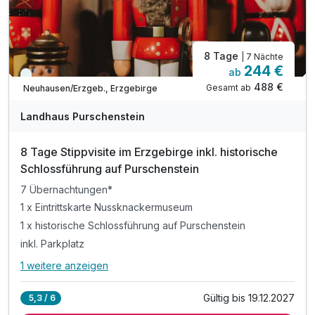
8 Tage
| 7 Nächte
244 €
ab
Viele Termine frei
488 €
Gesamt ab
Neuhausen/Erzgeb., Erzgebirge
Landhaus Purschenstein
8 Tage Stippvisite im Erzgebirge inkl. historische
Schlossführung auf Purschenstein
7 Übernachtungen*
1 x Eintrittskarte Nussknackermuseum
1 x historische Schlossführung auf Purschenstein
inkl. Parkplatz
1 weitere anzeigen
Alle Inklusivleistungen
5 enthalten
Gültig bis 19.12.2027
5,3 / 6
7 Übernachtungen*