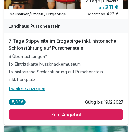
7 Tage
| 6 Nächte
211 €
ab
Viele Termine frei
422 €
Gesamt ab
Neuhausen/Erzgeb., Erzgebirge
Landhaus Purschenstein
7 Tage Stippvisite im Erzgebirge inkl. historische
Schlossführung auf Purschenstein
6 Übernachtungen*
1 x Eintrittskarte Nussknackermuseum
1 x historische Schlossführung auf Purschenstein
inkl. Parkplatz
1 weitere anzeigen
Alle Inklusivleistungen
5 enthalten
Gültig bis 19.12.2027
5,3 / 6
6 Übernachtungen*
Zum Angebot
1 x Eintrittskarte Nussknackermuseum
1 x historische Schlossführung auf Purschenstein
inkl. Parkplatz