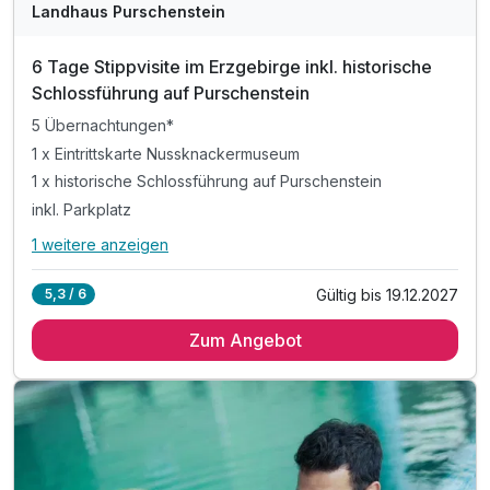
Landhaus Purschenstein
6 Tage Stippvisite im Erzgebirge inkl. historische
Schlossführung auf Purschenstein
5 Übernachtungen*
1 x Eintrittskarte Nussknackermuseum
1 x historische Schlossführung auf Purschenstein
inkl. Parkplatz
1 weitere anzeigen
Alle Inklusivleistungen
5 enthalten
Gültig bis 19.12.2027
5,3 / 6
5 Übernachtungen*
Zum Angebot
1 x Eintrittskarte Nussknackermuseum
1 x historische Schlossführung auf Purschenstein
inkl. Parkplatz
inkl. W-LAN