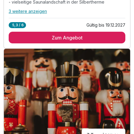
- vielseitige Saunalandschaft in der Silbertherme
3 weitere anzeigen
Alle Inklusivleistungen
7 enthalten
Gültig bis 19.12.2027
5,3 / 6
5 Übernachtungen*
Zum Angebot
1 x Eintrittskarte Silbertherme für 3 Stunden
- Außen- & Innenbecken in der Silbertherme
- vielseitige Saunalandschaft in der Silbertherme
& liebevoll gestaltete Ruhebereiche & Liegewiese
inkl. Parkplatz am Hotel
inkl. W-LAN