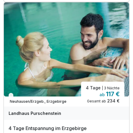
inkl. Parkplatz
inkl. W-LAN
4 Tage
| 3 Nächte
117 €
ab
Viele Termine frei
234 €
Gesamt ab
Neuhausen/Erzgeb., Erzgebirge
Landhaus Purschenstein
4 Tage Entspannung im Erzgebirge