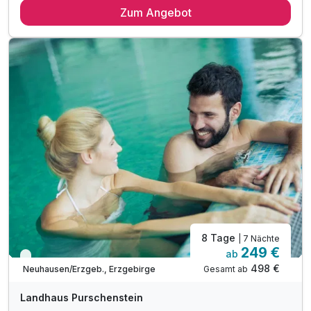
Zum Angebot
1 x Eintrittskarte Nussknackermuseum
1 x historische Schlossführung auf Purschenstein
inkl. Parkplatz
inkl. W-LAN
8 Tage
| 7 Nächte
249 €
ab
Viele Termine frei
498 €
Gesamt ab
Neuhausen/Erzgeb., Erzgebirge
Landhaus Purschenstein