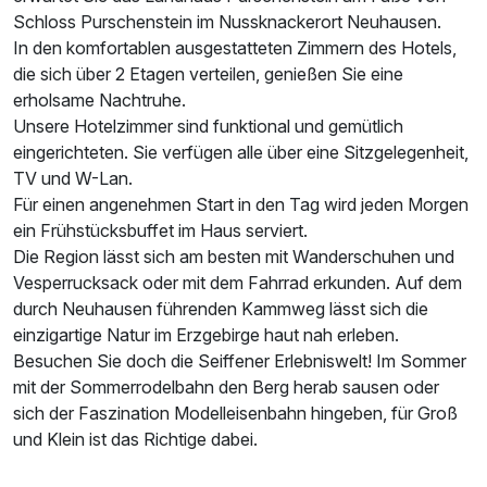
Schloss Purschenstein im Nussknackerort Neuhausen.
In den komfortablen ausgestatteten Zimmern des Hotels,
die sich über 2 Etagen verteilen, genießen Sie eine
erholsame Nachtruhe.
Unsere Hotelzimmer sind funktional und gemütlich
eingerichteten. Sie verfügen alle über eine Sitzgelegenheit,
TV und W-Lan.
Für einen angenehmen Start in den Tag wird jeden Morgen
Ausstattung
ein Frühstücksbuffet im Haus serviert.
Die Region lässt sich am besten mit Wanderschuhen und
Zusatznächte
Vesperrucksack oder mit dem Fahrrad erkunden. Auf dem
durch Neuhausen führenden Kammweg lässt sich die
Für 5 Tage
222,00 €
einzigartige Natur im Erzgebirge haut nah erleben.
p.P. ab
Besuchen Sie doch die Seiffener Erlebniswelt! Im Sommer
mit der Sommerrodelbahn den Berg herab sausen oder
sich der Faszination Modelleisenbahn hingeben, für Groß
und Klein ist das Richtige dabei.