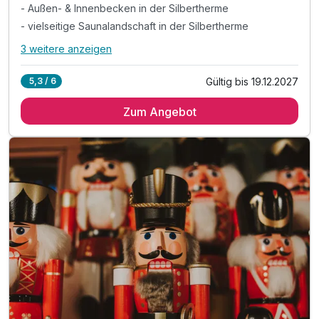
- Außen- & Innenbecken in der Silbertherme
- vielseitige Saunalandschaft in der Silbertherme
3 weitere anzeigen
Alle Inklusivleistungen
7 enthalten
Gültig bis 19.12.2027
5,3 / 6
2 Übernachtungen*
Zum Angebot
1 x Eintrittskarte Silbertherme für 3 Stunden
- Außen- & Innenbecken in der Silbertherme
- vielseitige Saunalandschaft in der Silbertherme
& liebevoll gestaltete Ruhebereiche & Liegewiese
inkl. Parkplatz am Hotel
inkl. W-LAN