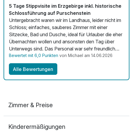
5 Tage Stippvisite im Erzgebirge inkl. historische
Schlossführung auf Purschenstein
Untergebracht waren wir im Landhaus, leider nicht im
Schloss; einfaches, sauberes Zimmer mit einer
Sitzecke, Bad und Dusche, ideal für Urlauber die eher
Übernachten wollen und ansonsten den Tag über
Unterwegs sind. Das Personal war sehr freundlich
und hilfsbereit. Gastronomie gab es aber haben wir
Bewertet mit 6,0 Punkten
von Michael am 14.06.2026
nicht in Anspruch genommen, da wir viel unterwegs in
Alle Bewertungen
der Umgebung waren und uns während dessen
versorgt haben. Es gibt im Schloss noch einen
Wellnes-Bereich, im GewölbekelIer, aus einem kleines
Schwimmbecken, sowie eine Sauna, Dampfbad und
vier Liegen; Saunatücher wurden gestellt. Im Paket
Zimmer & Preise
waren Karten für das Nussknackermuseum und eine
Schlossbesichtigung enthalten. Die
Doppelzimmer Komfort
Schlossbesichtigung entfiel da es leider erst nach
Kinderermäßigungen
unserer Zeit stattfinden sollte aber es gab dafür eine
2 Erwachsene