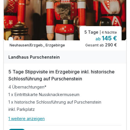
5 Tage
| 4 Nächte
145 €
ab
Viele Termine frei
290 €
Gesamt ab
Neuhausen/Erzgeb., Erzgebirge
Landhaus Purschenstein
5 Tage Stippvisite im Erzgebirge inkl. historische
Schlossführung auf Purschenstein
4 Übernachtungen*
1 x Eintrittskarte Nussknackermuseum
1 x historische Schlossführung auf Purschenstein
inkl. Parkplatz
1 weitere anzeigen
Alle Inklusivleistungen
5 enthalten