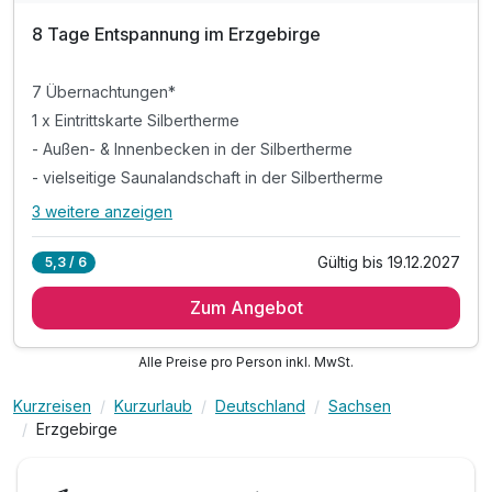
8 Tage Entspannung im Erzgebirge
7 Übernachtungen*
1 x Eintrittskarte Silbertherme
- Außen- & Innenbecken in der Silbertherme
- vielseitige Saunalandschaft in der Silbertherme
3 weitere anzeigen
Alle Inklusivleistungen
7 enthalten
Gültig bis 19.12.2027
5,3 / 6
7 Übernachtungen*
Zum Angebot
1 x Eintrittskarte Silbertherme
- Außen- & Innenbecken in der Silbertherme
Alle Preise pro Person inkl. MwSt.
- vielseitige Saunalandschaft in der Silbertherme
& liebevoll gestaltete Ruhebereiche & Liegewiese
Kurzreisen
Kurzurlaub
Deutschland
Sachsen
inkl. Parkplatz am Hotel
Erzgebirge
inkl. W-LAN