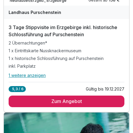
Gesamt ab
Neuhausen/Erzgeb., Erzgebirge
Landhaus Purschenstein
3 Tage Stippvisite im Erzgebirge inkl. historische
Schlossführung auf Purschenstein
2 Übernachtungen*
1 x Eintrittskarte Nussknackermuseum
1 x historische Schlossführung auf Purschenstein
inkl. Parkplatz
1 weitere anzeigen
Alle Inklusivleistungen
5 enthalten
Gültig bis 19.12.2027
5,3 / 6
2 Übernachtungen*
Zum Angebot
1 x Eintrittskarte Nussknackermuseum
1 x historische Schlossführung auf Purschenstein
inkl. Parkplatz
inkl. W-LAN