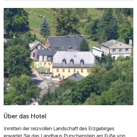
Ausstattung
Zusatznächte
Für 5 Tage
149,00 €
p.P. ab
Einzelzimmer
1 Erwachsenen und 1 Kind
Über das Hotel
Inmitten der reizvollen Landschaft des Erzgebirges
erwartet Sie das Landhaus Purschenstein am Fuße von