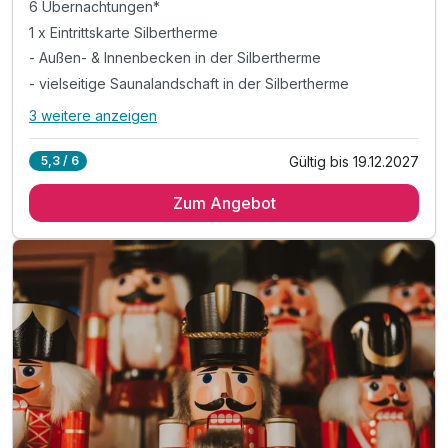
6 Übernachtungen*
1 x Eintrittskarte Silbertherme
- Außen- & Innenbecken in der Silbertherme
- vielseitige Saunalandschaft in der Silbertherme
3 weitere anzeigen
Alle Inklusivleistungen
7 enthalten
Gültig bis 19.12.2027
5,3 / 6
6 Übernachtungen*
Zum Angebot
1 x Eintrittskarte Silbertherme
- Außen- & Innenbecken in der Silbertherme
- vielseitige Saunalandschaft in der Silbertherme
& liebevoll gestaltete Ruhebereiche & Liegewiese
inkl. Parkplatz am Hotel
inkl. W-LAN