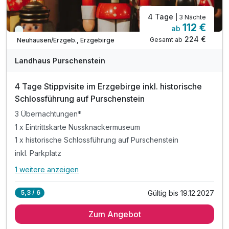
4 Tage
| 3 Nächte
112 €
ab
Viele Termine frei
224 €
Gesamt ab
Neuhausen/Erzgeb., Erzgebirge
Landhaus Purschenstein
4 Tage Stippvisite im Erzgebirge inkl. historische
Schlossführung auf Purschenstein
3 Übernachtungen*
1 x Eintrittskarte Nussknackermuseum
1 x historische Schlossführung auf Purschenstein
inkl. Parkplatz
1 weitere anzeigen
Alle Inklusivleistungen
5 enthalten
Gültig bis 19.12.2027
5,3 / 6
3 Übernachtungen*
Zum Angebot
1 x Eintrittskarte Nussknackermuseum
1 x historische Schlossführung auf Purschenstein