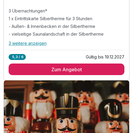
3 Übernachtungen*
1 x Eintrittskarte Silbertherme für 3 Stunden
- Außen- & Innenbecken in der Silbertherme
- vielseitige Saunalandschaft in der Silbertherme
3 weitere anzeigen
Alle Inklusivleistungen
7 enthalten
Gültig bis 19.12.2027
5,3 / 6
3 Übernachtungen*
Zum Angebot
1 x Eintrittskarte Silbertherme für 3 Stunden
- Außen- & Innenbecken in der Silbertherme
- vielseitige Saunalandschaft in der Silbertherme
& liebevoll gestaltete Ruhebereiche & Liegewiese
inkl. Parkplatz am Hotel
inkl. W-LAN