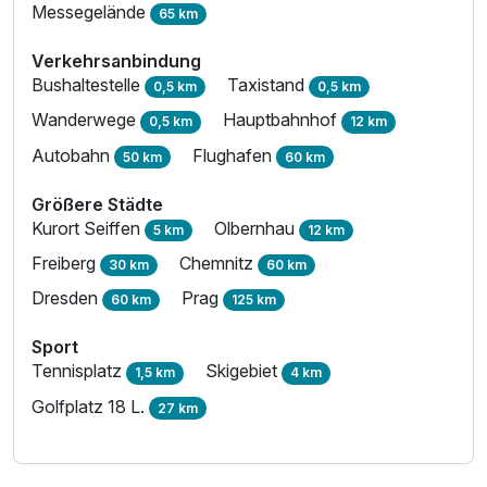
Messegelände
65 km
Verkehrsanbindung
Bushaltestelle
Taxistand
0,5 km
0,5 km
Wanderwege
Hauptbahnhof
0,5 km
12 km
Autobahn
Flughafen
50 km
60 km
Größere Städte
Kurort Seiffen
Olbernhau
5 km
12 km
Freiberg
Chemnitz
30 km
60 km
Dresden
Prag
60 km
125 km
Sport
Tennisplatz
Skigebiet
1,5 km
4 km
Golfplatz 18 L.
27 km