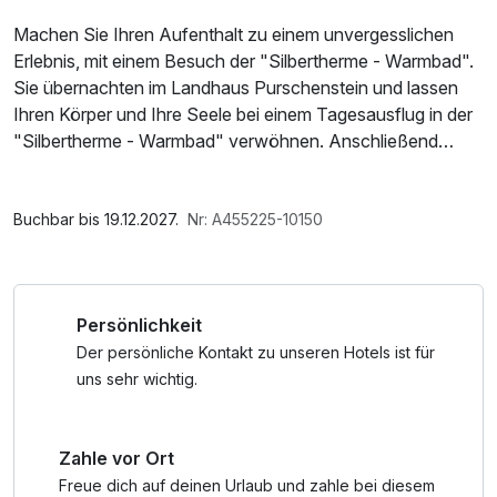
Machen Sie Ihren Aufenthalt zu einem unvergesslichen
Erlebnis, mit einem Besuch der "Silbertherme - Warmbad".
Sie übernachten im Landhaus Purschenstein und lassen
Ihren Körper und Ihre Seele bei einem Tagesausflug in der
"Silbertherme - Warmbad" verwöhnen. Anschließend
können Sie das Erzgebirge und das nahe gelegene
Schloss Purschenstein erkunden.
Im Angebot enthalten
* Ihr reichhaltiges Schlemmerfrühstück vom Büfett im
Parkplatz, W-LAN Nutzung / Internetnutzung
Buchbar bis 19.12.2027.
Nr: A455225-10150
Schlosshotel Purschenstein können Sie gern über das
Tool Zusatzleistungen
zubuchen.
Persönlichkeit
Der persönliche Kontakt zu unseren Hotels ist für
uns sehr wichtig.
Zahle vor Ort
Freue dich auf deinen Urlaub und zahle bei diesem