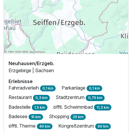
Neuhausen/Erzgeb.
Erzgebirge | Sachsen
Erlebnisse
Fahrradverleih
Parkanlage
0,1 km
0,1 km
Restaurant
Stadtzentrum
0,3 km
0,75 km
Badestelle
öfftl. Schwimmbad
1,5 km
11,3 km
Badesee
Shopping
15 km
25 km
öfftl. Therme
Kongreßzentrum
40 km
60 km