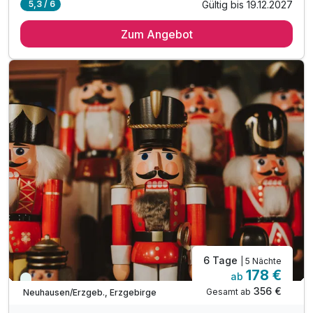
Gültig bis 19.12.2027
5,3 / 6
4 Übernachtungen*
Zum Angebot
1 x Eintrittskarte Nussknackermuseum
1 x historische Schlossführung auf Purschenstein
inkl. Parkplatz
inkl. W-LAN
6 Tage
| 5 Nächte
178 €
ab
Viele Termine frei
356 €
Gesamt ab
Neuhausen/Erzgeb., Erzgebirge