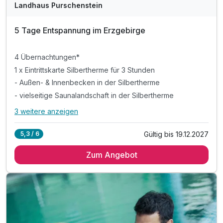
Landhaus Purschenstein
5 Tage Entspannung im Erzgebirge
4 Übernachtungen*
1 x Eintrittskarte Silbertherme für 3 Stunden
- Außen- & Innenbecken in der Silbertherme
- vielseitige Saunalandschaft in der Silbertherme
3 weitere anzeigen
Alle Inklusivleistungen
7 enthalten
Gültig bis 19.12.2027
5,3 / 6
4 Übernachtungen*
Zum Angebot
1 x Eintrittskarte Silbertherme für 3 Stunden
- Außen- & Innenbecken in der Silbertherme
- vielseitige Saunalandschaft in der Silbertherme
& liebevoll gestaltete Ruhebereiche & Liegewiese
inkl. Parkplatz am Hotel
inkl. W-LAN