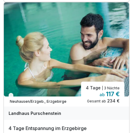
inkl. Parkplatz
inkl. W-LAN
4 Tage
| 3 Nächte
117 €
ab
Viele Termine frei
234 €
Gesamt ab
Neuhausen/Erzgeb., Erzgebirge
Landhaus Purschenstein
4 Tage Entspannung im Erzgebirge