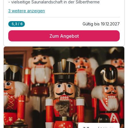
- vielseitige Saunalandschaft in der Silbertherme
3 weitere anzeigen
Alle Inklusivleistungen
7 enthalten
Gültig bis 19.12.2027
5,3 / 6
5 Übernachtungen*
Zum Angebot
1 x Eintrittskarte Silbertherme für 3 Stunden
- Außen- & Innenbecken in der Silbertherme
- vielseitige Saunalandschaft in der Silbertherme
& liebevoll gestaltete Ruhebereiche & Liegewiese
inkl. Parkplatz am Hotel
inkl. W-LAN