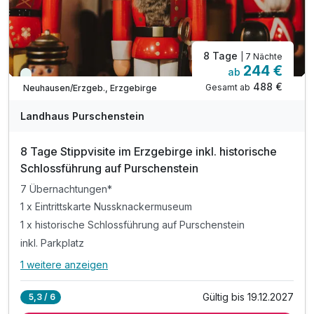
8 Tage
| 7 Nächte
244 €
ab
Viele Termine frei
488 €
Gesamt ab
Neuhausen/Erzgeb., Erzgebirge
Landhaus Purschenstein
8 Tage Stippvisite im Erzgebirge inkl. historische
Schlossführung auf Purschenstein
7 Übernachtungen*
1 x Eintrittskarte Nussknackermuseum
1 x historische Schlossführung auf Purschenstein
inkl. Parkplatz
1 weitere anzeigen
Alle Inklusivleistungen
5 enthalten
Gültig bis 19.12.2027
5,3 / 6
7 Übernachtungen*