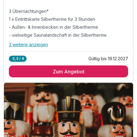
3 Übernachtungen*
1 x Eintrittskarte Silbertherme für 3 Stunden
- Außen- & Innenbecken in der Silbertherme
- vielseitige Saunalandschaft in der Silbertherme
3 weitere anzeigen
Alle Inklusivleistungen
7 enthalten
Gültig bis 19.12.2027
5,3 / 6
3 Übernachtungen*
Zum Angebot
1 x Eintrittskarte Silbertherme für 3 Stunden
- Außen- & Innenbecken in der Silbertherme
- vielseitige Saunalandschaft in der Silbertherme
& liebevoll gestaltete Ruhebereiche & Liegewiese
inkl. Parkplatz am Hotel
inkl. W-LAN