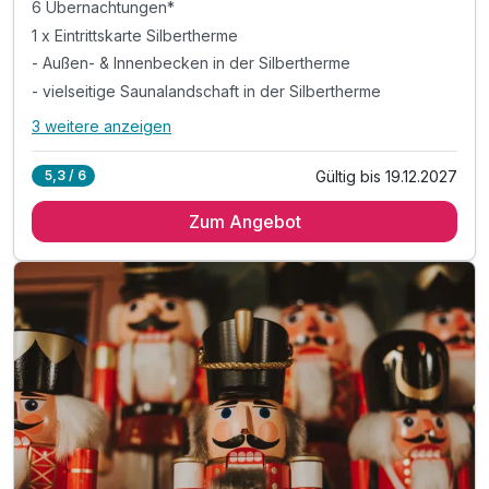
6 Übernachtungen*
1 x Eintrittskarte Silbertherme
- Außen- & Innenbecken in der Silbertherme
- vielseitige Saunalandschaft in der Silbertherme
3 weitere anzeigen
Alle Inklusivleistungen
7 enthalten
Gültig bis 19.12.2027
5,3 / 6
6 Übernachtungen*
Zum Angebot
1 x Eintrittskarte Silbertherme
- Außen- & Innenbecken in der Silbertherme
- vielseitige Saunalandschaft in der Silbertherme
& liebevoll gestaltete Ruhebereiche & Liegewiese
inkl. Parkplatz am Hotel
inkl. W-LAN