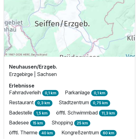
Neuhausen/Erzgeb.
Erzgebirge | Sachsen
Erlebnisse
Fahrradverleih
Parkanlage
0,1 km
0,1 km
Restaurant
Stadtzentrum
0,3 km
0,75 km
Badestelle
öfftl. Schwimmbad
1,5 km
11,3 km
Badesee
Shopping
15 km
25 km
öfftl. Therme
Kongreßzentrum
40 km
60 km