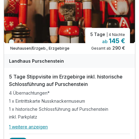
5 Tage
| 4 Nächte
145 €
ab
Viele Termine frei
290 €
Gesamt ab
Neuhausen/Erzgeb., Erzgebirge
Landhaus Purschenstein
5 Tage Stippvisite im Erzgebirge inkl. historische
Schlossführung auf Purschenstein
4 Übernachtungen*
1 x Eintrittskarte Nussknackermuseum
1 x historische Schlossführung auf Purschenstein
inkl. Parkplatz
1 weitere anzeigen
Alle Inklusivleistungen
5 enthalten