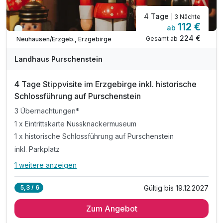
4 Tage
| 3 Nächte
112 €
ab
Viele Termine frei
224 €
Gesamt ab
Neuhausen/Erzgeb., Erzgebirge
Landhaus Purschenstein
4 Tage Stippvisite im Erzgebirge inkl. historische
Schlossführung auf Purschenstein
3 Übernachtungen*
1 x Eintrittskarte Nussknackermuseum
1 x historische Schlossführung auf Purschenstein
inkl. Parkplatz
1 weitere anzeigen
Alle Inklusivleistungen
5 enthalten
Gültig bis 19.12.2027
5,3 / 6
3 Übernachtungen*
Zum Angebot
1 x Eintrittskarte Nussknackermuseum
1 x historische Schlossführung auf Purschenstein