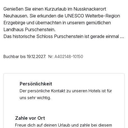
Genießen Sie einen Kurzurlaub im Nussknackerort
Neuhausen. Sie erkunden die UNESCO Welterbe-Region
Erzgebirge und übernachten in unserem gemütlichen
Landhaus Purschenstein.
Das historische Schloss Purschenstein ist gerade einmal 5
Gehminuten von unserem Landhaus entfernt und bietet
verschiedene Führungen durch die Geschichte des Hauses
Im Angebot enthalten
an.
Parkplatz, W-LAN Nutzung / Internetnutzung
Buchbar bis 19.12.2027.
Nr: A402148-10150
Die einmalige Mischung aus Romantik, 800jähriger
Schlossgeschichte und der erzgebirgischen
Holzschnitzkunst wird auch Sie begeistern.
Persönlichkeit
* Ihr reichhaltiges Schlemmerfrühstück vom Büfett im
Schlosshotel Purschenstein können Sie gern über das
Der persönliche Kontakt zu unseren Hotels ist für
Tool Zusatzleistungen
uns sehr wichtig.
zubuchen.
Zahle vor Ort
Freue dich auf deinen Urlaub und zahle bei diesem