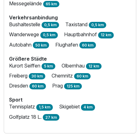
Messegelände
65 km
Verkehrsanbindung
Bushaltestelle
Taxistand
0,5 km
0,5 km
Wanderwege
Hauptbahnhof
0,5 km
12 km
Autobahn
Flughafen
50 km
60 km
Größere Städte
Kurort Seiffen
Olbernhau
5 km
12 km
Freiberg
Chemnitz
30 km
60 km
Dresden
Prag
60 km
125 km
Sport
Tennisplatz
Skigebiet
1,5 km
4 km
Golfplatz 18 L.
27 km