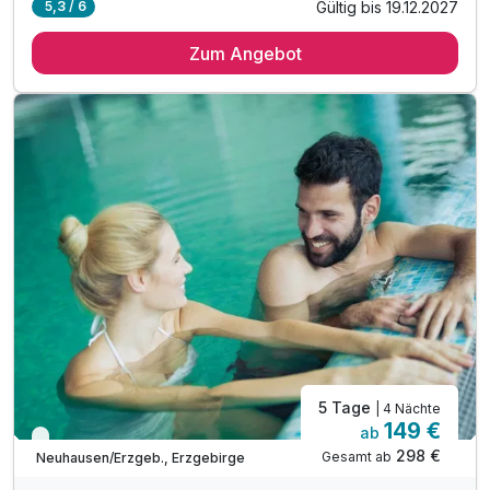
Gültig bis 19.12.2027
5,3 / 6
4 Übernachtungen*
Zum Angebot
1 x Eintrittskarte Nussknackermuseum
1 x historische Schlossführung auf Purschenstein
inkl. Parkplatz
inkl. W-LAN
5 Tage
| 4 Nächte
149 €
ab
Viele Termine frei
298 €
Gesamt ab
Neuhausen/Erzgeb., Erzgebirge