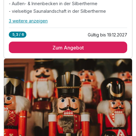
- Außen- & Innenbecken in der Silbertherme
- vielseitige Saunalandschaft in der Silbertherme
3 weitere anzeigen
Alle Inklusivleistungen
7 enthalten
Gültig bis 19.12.2027
5,3 / 6
2 Übernachtungen*
Zum Angebot
1 x Eintrittskarte Silbertherme für 3 Stunden
- Außen- & Innenbecken in der Silbertherme
- vielseitige Saunalandschaft in der Silbertherme
& liebevoll gestaltete Ruhebereiche & Liegewiese
inkl. Parkplatz am Hotel
inkl. W-LAN