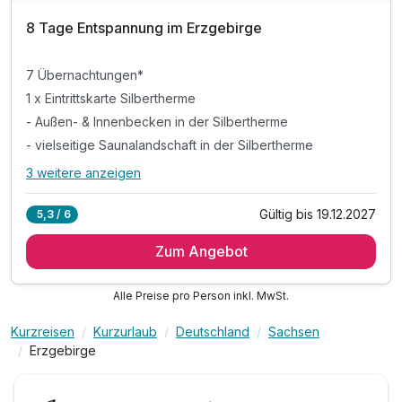
8 Tage Entspannung im Erzgebirge
7 Übernachtungen*
1 x Eintrittskarte Silbertherme
- Außen- & Innenbecken in der Silbertherme
- vielseitige Saunalandschaft in der Silbertherme
3 weitere anzeigen
Alle Inklusivleistungen
7 enthalten
Gültig bis 19.12.2027
5,3 / 6
7 Übernachtungen*
Zum Angebot
1 x Eintrittskarte Silbertherme
- Außen- & Innenbecken in der Silbertherme
Alle Preise pro Person inkl. MwSt.
- vielseitige Saunalandschaft in der Silbertherme
& liebevoll gestaltete Ruhebereiche & Liegewiese
Kurzreisen
Kurzurlaub
Deutschland
Sachsen
inkl. Parkplatz am Hotel
Erzgebirge
inkl. W-LAN