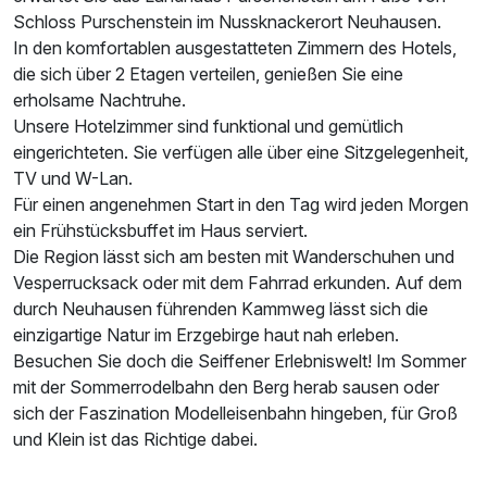
Schloss Purschenstein im Nussknackerort Neuhausen.
In den komfortablen ausgestatteten Zimmern des Hotels,
die sich über 2 Etagen verteilen, genießen Sie eine
erholsame Nachtruhe.
Unsere Hotelzimmer sind funktional und gemütlich
eingerichteten. Sie verfügen alle über eine Sitzgelegenheit,
TV und W-Lan.
Für einen angenehmen Start in den Tag wird jeden Morgen
Ausstattung
ein Frühstücksbuffet im Haus serviert.
Die Region lässt sich am besten mit Wanderschuhen und
Zusatznächte
Vesperrucksack oder mit dem Fahrrad erkunden. Auf dem
durch Neuhausen führenden Kammweg lässt sich die
Für 6 Tage
265,00 €
einzigartige Natur im Erzgebirge haut nah erleben.
p.P. ab
Besuchen Sie doch die Seiffener Erlebniswelt! Im Sommer
mit der Sommerrodelbahn den Berg herab sausen oder
sich der Faszination Modelleisenbahn hingeben, für Groß
und Klein ist das Richtige dabei.