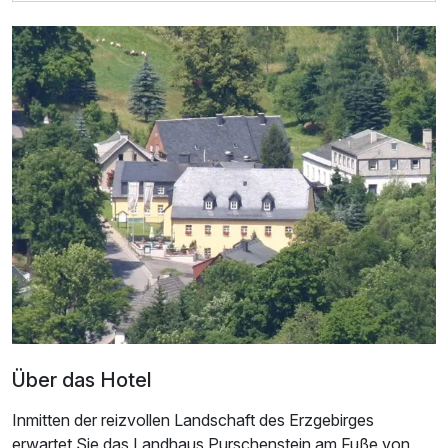
Ausstattung
Zusatznächte
Für 6 Tage
178,00 €
p.P. ab
Einzelzimmer
1 Erwachsenen und 1 Kind
Über das Hotel
Inmitten der reizvollen Landschaft des Erzgebirges
erwartet Sie das Landhaus Purschenstein am Fuße von