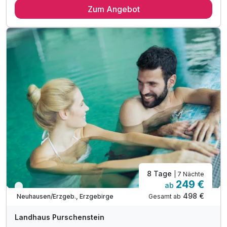
Zum Angebot
1 x Eintrittskarte Nussknackermuseum
1 x historische Schlossführung auf Purschenstein
inkl. Parkplatz
inkl. W-LAN
8 Tage
| 7 Nächte
249 €
ab
Viele Termine frei
498 €
Gesamt ab
Neuhausen/Erzgeb., Erzgebirge
Landhaus Purschenstein