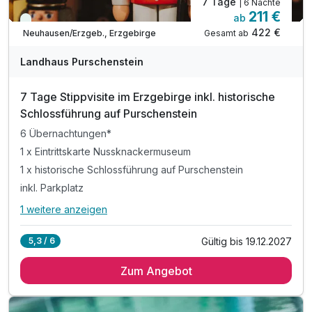
7 Tage
| 6 Nächte
211 €
ab
Viele Termine frei
422 €
Gesamt ab
Neuhausen/Erzgeb., Erzgebirge
Landhaus Purschenstein
7 Tage Stippvisite im Erzgebirge inkl. historische
Schlossführung auf Purschenstein
6 Übernachtungen*
1 x Eintrittskarte Nussknackermuseum
1 x historische Schlossführung auf Purschenstein
inkl. Parkplatz
1 weitere anzeigen
Alle Inklusivleistungen
5 enthalten
Gültig bis 19.12.2027
5,3 / 6
6 Übernachtungen*
Zum Angebot
1 x Eintrittskarte Nussknackermuseum
1 x historische Schlossführung auf Purschenstein
inkl. Parkplatz