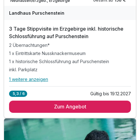
Gesamt ab
Neuhausen/Erzgeb., Erzgebirge
Landhaus Purschenstein
3 Tage Stippvisite im Erzgebirge inkl. historische
Schlossführung auf Purschenstein
2 Übernachtungen*
1 x Eintrittskarte Nussknackermuseum
1 x historische Schlossführung auf Purschenstein
inkl. Parkplatz
1 weitere anzeigen
Alle Inklusivleistungen
5 enthalten
Gültig bis 19.12.2027
5,3 / 6
2 Übernachtungen*
Zum Angebot
1 x Eintrittskarte Nussknackermuseum
1 x historische Schlossführung auf Purschenstein
inkl. Parkplatz
inkl. W-LAN