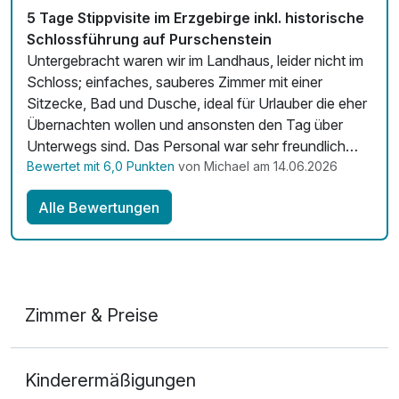
5 Tage Stippvisite im Erzgebirge inkl. historische
Schlossführung auf Purschenstein
Untergebracht waren wir im Landhaus, leider nicht im
Schloss; einfaches, sauberes Zimmer mit einer
Sitzecke, Bad und Dusche, ideal für Urlauber die eher
Übernachten wollen und ansonsten den Tag über
Unterwegs sind. Das Personal war sehr freundlich
und hilfsbereit. Gastronomie gab es aber haben wir
Bewertet mit 6,0 Punkten
von Michael am 14.06.2026
nicht in Anspruch genommen, da wir viel unterwegs in
Alle Bewertungen
der Umgebung waren und uns während dessen
versorgt haben. Es gibt im Schloss noch einen
Wellnes-Bereich, im GewölbekelIer, aus einem kleines
Schwimmbecken, sowie eine Sauna, Dampfbad und
vier Liegen; Saunatücher wurden gestellt. Im Paket
Zimmer & Preise
waren Karten für das Nussknackermuseum und eine
Schlossbesichtigung enthalten. Die
Doppelzimmer Komfort
Schlossbesichtigung entfiel da es leider erst nach
Kinderermäßigungen
unserer Zeit stattfinden sollte aber es gab dafür eine
2 Erwachsene