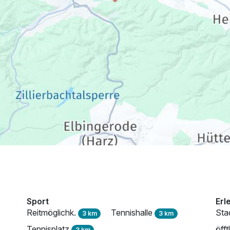
315,00 €
p.P. ab
Sport
Erl
Reitmöglichk.
Tennishalle
Sta
3 km
3 km
Tennisplatz
öff
3 km