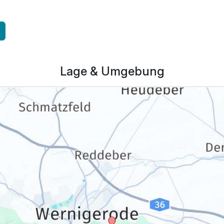
315,00 €
p.P. ab
Lage & Umgebung
315,00 €
p.P. ab