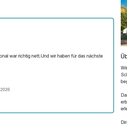
Üb
onal war richtig nett.Und wir haben für das nächste
Wir
Sc
be
.2026
Da
er
erl
Dir