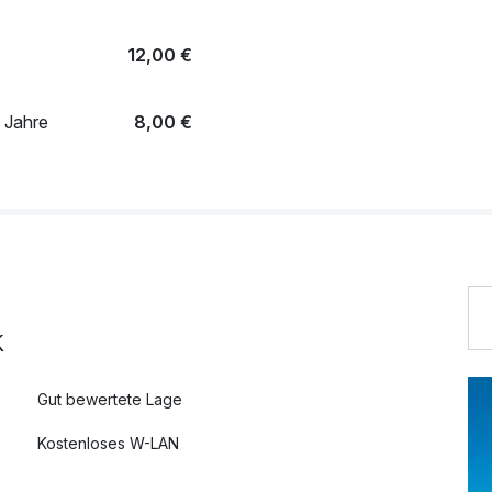
12,00 €
5 Jahre
8,00 €
Fahrt Harzer Schmalspurbahn zum Brocken Kind
39,00 €
65,00 €
k
Gut bewertete Lage
Kostenloses W-LAN