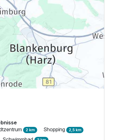
ebnisse
dtzentrum
Shopping
2 km
2,5 km
tl. Schwimmbad
3 km