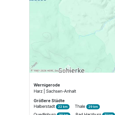
1 Erwachsenen
Ausstattung
Für 8 Tage
Wernigerode
Harz | Sachsen-Anhalt
Größere Städte
Halberstadt
Thale
22 km
29 km
Quedlinburg
Bad Harzburg
30 km
31 km