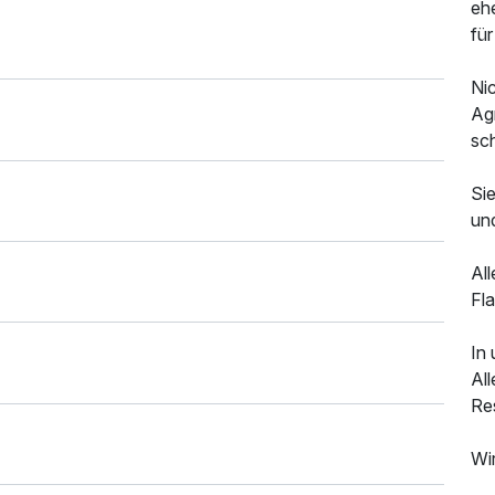
ehe
für
Ni
Agn
sc
Sie
un
Al
Fla
In
All
Re
Wi