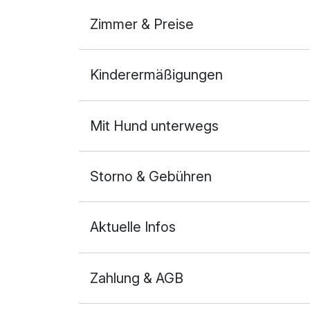
Zimmer & Preise
Doppelzimmer A
Kinderermäßigungen
2 Erwachsene
Mit Hund unterwegs
Storno & Gebühren
Aktuelle Infos
Zahlung & AGB
Ausstattung