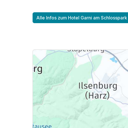
Für 8 Tage
Alle Infos zum Hotel Garni am Schlosspark
Doppelzimmer B
2 Erwachsene und 1 Kind
Ausstattung
Für 8 Tage
Einzelzimmer