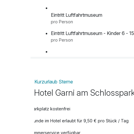
Eintritt Luftfahrtmuseum
pro Person
Eintritt Luftfahrtmuseum - Kinder 6 - 1
pro Person
pro Person
Kurzurlaub Sterne
Fahrt mit der Harzer Schmalspurbahn
Hotel Garni am Schlosspar
pro Person
Parkplatz kostenfrei
Hunde im Hotel erlaubt für 9,50 € pro Stück / Tag
Zimmerservice verfügbar