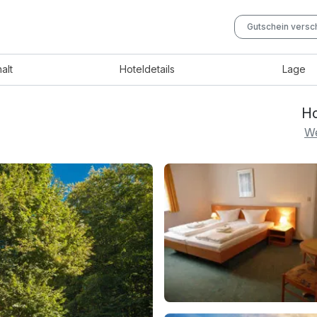
Gutschein vers
halt
Hotel
details
Lage
Ho
We