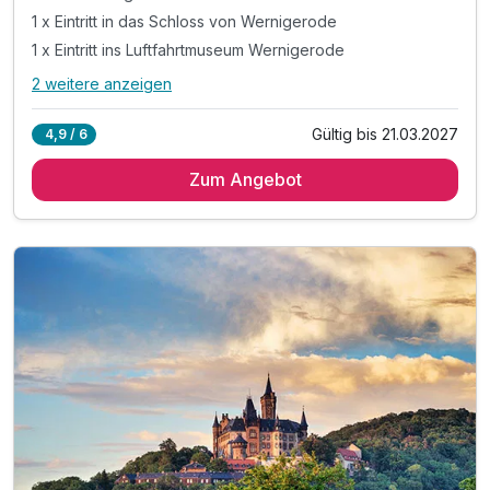
1 x Eintritt in das Schloss von Wernigerode
1 x Eintritt ins Luftfahrtmuseum Wernigerode
2 weitere anzeigen
Alle Inklusivleistungen
6 enthalten
Gültig bis 21.03.2027
4,9 / 6
4 Übernachtungen
Zum Angebot
4 x reichhaltiges Frühstück vom Buffet
1 x Eintritt in das Schloss von Wernigerode
1 x Eintritt ins Luftfahrtmuseum Wernigerode
1 x Stadtführung
inkl. Parkplatz- und Wlan-Nutzung