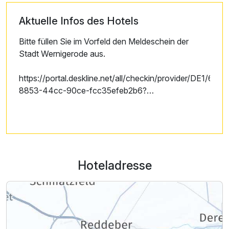
Aktuelle Infos des Hotels
Bitte füllen Sie im Vorfeld den Meldeschein der
Stadt Wernigerode aus.
https://portal.deskline.net/all/checkin/provider/DE1/670
8853-44cc-90ce-fcc35efeb2b6?
userId=78f0381d-4df7-4b12-ab8f-432401d881fc
Hoteladresse