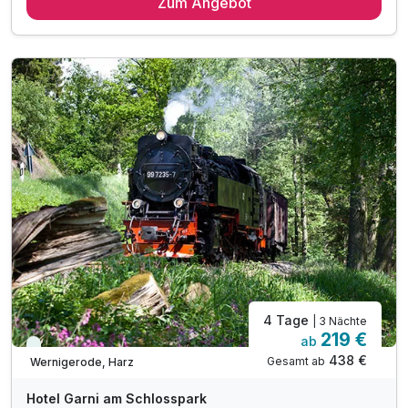
Zum Angebot
5 x reichhaltiges Frühstück vom Buffet
inkl. 1 Fahrt mit der Harzer Schmalspurbahn
inkl. Eintritt ins Luftfahrtmuseum Wernigerode
inkl. Eintritt ins Wernigeröder Schloss
inkl. Nutzung der Sauna & Solarium
inkl. Parkplatz- und WLAN-Nutzung
4 Tage
| 3 Nächte
219 €
ab
Viele Termine frei
438 €
Gesamt ab
Wernigerode, Harz
Hotel Garni am Schlosspark