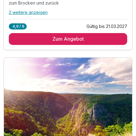
zum Brocken und zurück
2 weitere anzeigen
Alle Inklusivleistungen
6 enthalten
Gültig bis 21.03.2027
4,9 / 6
2 Übernachtungen
Zum Angebot
2 x reichhaltiges Frühstück vom Buffet
1 x Fahrt mit der Harzer Schmalspurbahn
zum Brocken und zurück
inkl. Parkplatz
inkl. W-LAN