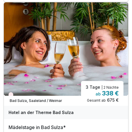
nach Wahl des Küchenchefs
1 x Wellnessmassage (20 min)
inkl. Willkommensgruß bei Anreise auf dem Zimmer
inkl. Leihbademantel für Ihren Aufenthalt
inkl. Nutzung der Toskana Therme inkl. Sauna
(am Anreisetag ab 14 Uhr / nicht am Abreisetag)
3 Tage
| 2 Nächte
338 €
ab
Wieder frei ab November
675 €
Gesamt ab
Bad Sulza, Saaleland / Weimar
Hotel an der Therme Bad Sulza
Mädelstage in Bad Sulza*