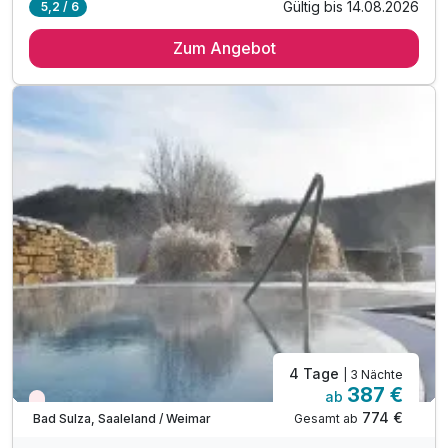
Gültig bis 14.08.2026
5,2 / 6
3 Übernachtungen
Zum Angebot
3 x reichhaltiges Frühstück
1 x Abendessen als 3-Gang Menü oder Buffet
nach Wahl des Küchenchefs am 1. Anreise
1 x Fuß- und Beinmassage (20 min )
inkl. Leihbademantel für Ihren Aufenthalt
inkl. Willkommensgruß bei Anreise auf dem Zimmer
inkl. Nutzung der Toskana Therme inkl. Sauna
(am Anreisetag ab 14 Uhr / nicht am Abreisetag)
4 Tage
| 3 Nächte
387 €
ab
Wieder frei ab November
774 €
Gesamt ab
Bad Sulza, Saaleland / Weimar