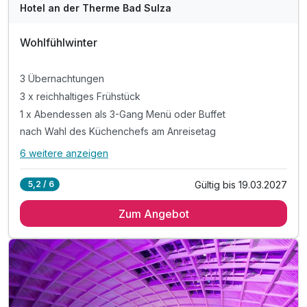
Hotel an der Therme Bad Sulza
Wohlfühlwinter
3 Übernachtungen
3 x reichhaltiges Frühstück
1 x Abendessen als 3-Gang Menü oder Buffet
nach Wahl des Küchenchefs am Anreisetag
6 weitere anzeigen
Alle Inklusivleistungen
10 enthalten
Gültig bis 19.03.2027
5,2 / 6
3 Übernachtungen
Zum Angebot
3 x reichhaltiges Frühstück
1 x Abendessen als 3-Gang Menü oder Buffet
nach Wahl des Küchenchefs am Anreisetag
1 x wärmender Punsch an der Hotelbar
1 x lockernde Fangopackung (20 min)
inkl. Willkommensgruß bei Anreise auf dem Zimmer