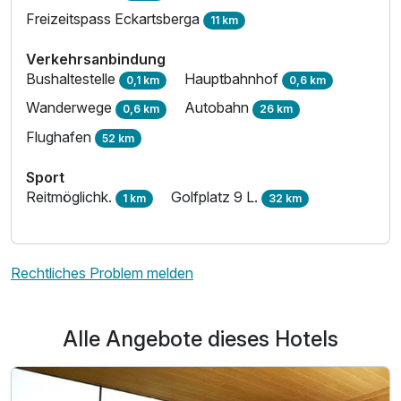
Freizeitspass Eckartsberga
11 km
Verkehrsanbindung
Bushaltestelle
Hauptbahnhof
0,1 km
0,6 km
Wanderwege
Autobahn
0,6 km
26 km
Flughafen
52 km
Sport
Reitmöglichk.
Golfplatz 9 L.
1 km
32 km
Rechtliches Problem melden
Alle Angebote dieses Hotels