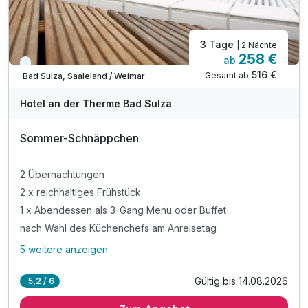
Einzelzimmer Superior
1 Erwachsenen und 1 Kind
3 Tage
| 2 Nächte
258 €
ab
Kurzfristig verfügbar
516 €
Gesamt ab
Bad Sulza, Saaleland / Weimar
Hotel an der Therme Bad Sulza
Sommer-Schnäppchen
2 Übernachtungen
2 x reichhaltiges Frühstück
1 x Abendessen als 3-Gang Menü oder Buffet
nach Wahl des Küchenchefs am Anreisetag
5 weitere anzeigen
Alle Inklusivleistungen
9 enthalten
Gültig bis 14.08.2026
5,2 / 6
2 Übernachtungen