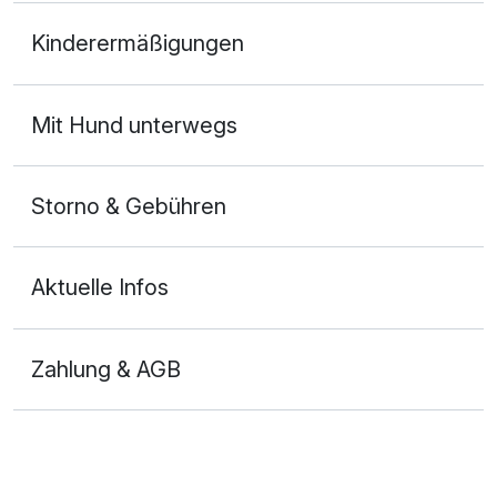
Doppelzimmer mit Balkon
Kinderermäßigungen
2 Erwachsene
Mit Hund unterwegs
Storno & Gebühren
Aktuelle Infos
Zahlung & AGB