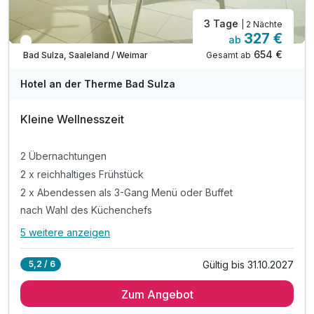
3 Tage
| 2 Nächte
327 €
ab
In 1 Woche wieder frei
654 €
Gesamt ab
Bad Sulza, Saaleland / Weimar
Hotel an der Therme Bad Sulza
Kleine Wellnesszeit
2 Übernachtungen
2 x reichhaltiges Frühstück
2 x Abendessen als 3-Gang Menü oder Buffet
nach Wahl des Küchenchefs
5 weitere anzeigen
Alle Inklusivleistungen
9 enthalten
Gültig bis 31.10.2027
5,2 / 6
2 Übernachtungen
Zum Angebot
2 x reichhaltiges Frühstück
2 x Abendessen als 3-Gang Menü oder Buffet