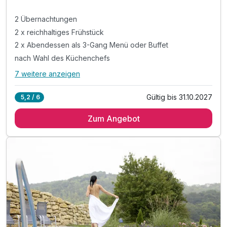
2 Übernachtungen
2 x reichhaltiges Frühstück
2 x Abendessen als 3-Gang Menü oder Buffet
nach Wahl des Küchenchefs
7 weitere anzeigen
Alle Inklusivleistungen
11 enthalten
Gültig bis 31.10.2027
5,2 / 6
2 Übernachtungen
Zum Angebot
2 x reichhaltiges Frühstück
2 x Abendessen als 3-Gang Menü oder Buffet
nach Wahl des Küchenchefs
1 x Flasche Sekt bei Anreise auf dem Zimmer
1x pflegendes Paraffinbad für zarte Hände pro Erw.
1 x Verwöhnprodukt zum Mitnehmen
1 x Willkommensgruß bei Anreise auf dem Zimmer
inkl. Nutzung der Toskana Therme inkl. Sauna*
*am Anreisetag ab 14 Uhr / nicht am Abreisetag