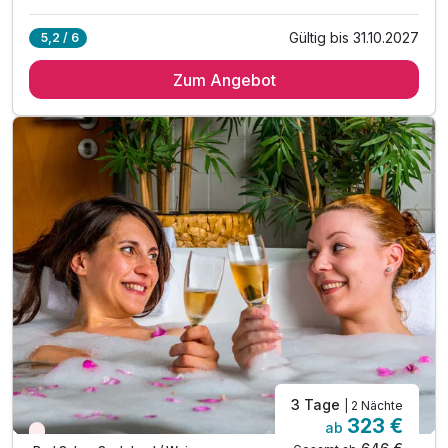
Alle Inklusivleistungen
9 enthalten
Gültig bis 31.10.2027
5,2 / 6
2 Übernachtungen
Zum Angebot
2 x reichhaltiges Frühstück
2 x Abendessen als 3-Gang Menü oder Buffet
nach Wahl des Küchenchefs
1 x Brainlight-Massage 20min
inkl. Willkommensgruß bei Anreise auf dem Zimmer
inkl. Leihbademantel für Ihren Aufenthalt
inkl. Nutzung der Toskana Therme inkl. Sauna
(am Anreisetag ab 14 Uhr / nicht am Abreisetag)
3 Tage
| 2 Nächte
Ausstattung
323 €
ab
Nur noch Restplätze