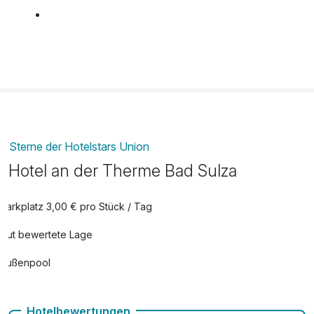
Herzklopfen
66,00 €
pro Zimmer
Sterne der Hotelstars Union
Hotel an der Therme Bad Sulza
Parkplatz 3,00 € pro Stück / Tag
Gut bewertete Lage
Außenpool
Vielseitiger Wellnessbereich
Hotelbewertungen