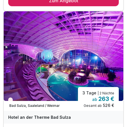
Zum Angebot
2 x reichhaltiges Frühstück
1 x Abendessen als 3-Gang Menü oder Buffet
nach Wahl des Küchenchefs am Anreisetag
1 x alkoholfreier Sommercocktail an der Lobbybar
inkl. Willkommensgruß bei Anreise auf dem Zimmer
inkl. Leihbademantel für Ihren Aufenthalt
unbegrenzte Nutzung der Toskana Therme inkl. Sauna
(am Anreisetag ab 14 Uhr / nicht am Abreisetag)
3 Tage
| 2 Nächte
263 €
ab
Wieder frei ab November
526 €
Gesamt ab
Bad Sulza, Saaleland / Weimar
Hotel an der Therme Bad Sulza