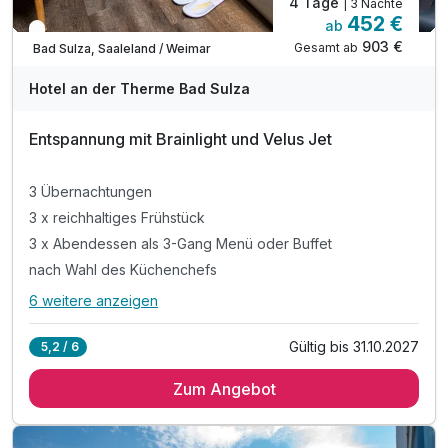
4 Tage
| 3 Nächte
452 €
ab
In 1 Woche wieder frei
903 €
Gesamt ab
Bad Sulza, Saaleland / Weimar
Hotel an der Therme Bad Sulza
Entspannung mit Brainlight und Velus Jet
3 Übernachtungen
3 x reichhaltiges Frühstück
3 x Abendessen als 3-Gang Menü oder Buffet
nach Wahl des Küchenchefs
6 weitere anzeigen
Alle Inklusivleistungen
10 enthalten
Gültig bis 31.10.2027
5,2 / 6
3 Übernachtungen
Zum Angebot
3 x reichhaltiges Frühstück
3 x Abendessen als 3-Gang Menü oder Buffet
nach Wahl des Küchenchefs