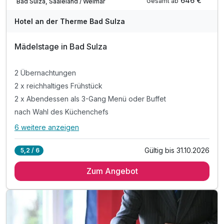
646 €
Gesamt ab
Bad Sulza, Saaleland / Weimar
Für 5 Tage
674,00 €
p.P. ab
Hotel an der Therme Bad Sulza
Mädelstage in Bad Sulza
2 Übernachtungen
Familienzimmer B
2 x reichhaltiges Frühstück
2 Erwachsene und 2 Kinder
2 x Abendessen als 3-Gang Menü oder Buffet
nach Wahl des Küchenchefs
6 weitere anzeigen
Alle Inklusivleistungen
10 enthalten
Gültig bis 31.10.2026
5,2 / 6
2 Übernachtungen
Zum Angebot
2 x reichhaltiges Frühstück
2 x Abendessen als 3-Gang Menü oder Buffet
nach Wahl des Küchenchefs
1 x Flasche Sekt bei Anreise auf dem Zimmer
1 x Verwöhnprodukt zum Mitnehmen