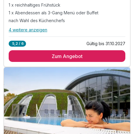
1 x reichhaltiges Frühstück
1 x Abendessen als 3-Gang Menü oder Buffet
nach Wahl des Küchenchefs
4 weitere anzeigen
Alle Inklusivleistungen
8 enthalten
Gültig bis 31.10.2027
5,2 / 6
1 Übernachtung
Zum Angebot
1 x reichhaltiges Frühstück
1 x Abendessen als 3-Gang Menü oder Buffet
nach Wahl des Küchenchefs
1 x Gruß aus Bad Sulza zum Mitnehmen pro Person
Ausstattung
inkl. Leihbademantel für Ihren Aufenthalt
inkl. Nutzung der Toskana Therme inkl. Sauna
Für 5 Tage
954,00 €
p.P. ab
(am Anreisetag ab 14 Uhr / nicht am Abreisetag)