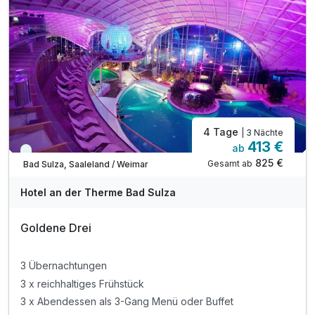
inkl. Leihbademantel für Ihren Aufenthalt
inkl. Nutzung der Toskana Therme mit Sauna
(am Anreisetag ab 14 Uhr / nicht am Abreisetag)
4 Tage
| 3 Nächte
413 €
ab
Immer verfügbar
825 €
Gesamt ab
Bad Sulza, Saaleland / Weimar
Hotel an der Therme Bad Sulza
Goldene Drei
3 Übernachtungen
3 x reichhaltiges Frühstück
3 x Abendessen als 3-Gang Menü oder Buffet