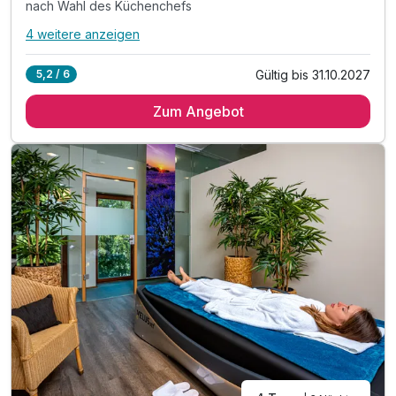
nach Wahl des Küchenchefs
4 weitere anzeigen
Alle Inklusivleistungen
8 enthalten
Gültig bis 31.10.2027
5,2 / 6
3 Übernachtungen
Zum Angebot
3 x reichhaltiges Frühstück
3 x Abendessen als 3-Gang Menü oder Buffet
nach Wahl des Küchenchefs
inkl. Willkommensgruß bei Anreise auf dem Zimmer
inkl. Leihbademantel für Ihren Aufenthalt
inkl. Nutzung der Toskana Therme inkl. Sauna
(am Anreisetag ab 14 Uhr / nicht am Abreisetag)