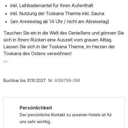
inkl. Leihbademantel für Ihren Aufenthalt
inkl. Nutzung der Toskana Therme inkl. Sauna
(am Anreisetag ab 14 Uhr / nicht am Abreisetag)
Tauchen Sie ein in die Welt des Genießens und gönnen Sie
sich in Ihrem Rücken eine Auszeit vom grauen Alltag.
Lassen Sie sich in der Toskana Therme, im Herzen der
Toskana des Ostens verwöhnen!
*Bitte beachten Sie:*
Im Angebot enthalten
Für den Reisezeitraum am 26.12.2026 sowie vom 26.03.-
1 Flasche Mineralwasser, W-LAN Nutzung /
Buchbar bis 31.10.2027.
Nr: A139799-296
29.03.2027 wird ein Halbpensionsaufschlag von 10,00
Internetnutzung
Euro (pro Erwachsenen pro Nacht) bzw. 5,00 Euro (pro
Kind pro Nacht) bei Abreise vor Ort berechnet.
Persönlichkeit
Der persönliche Kontakt zu unseren Hotels ist für
uns sehr wichtig.