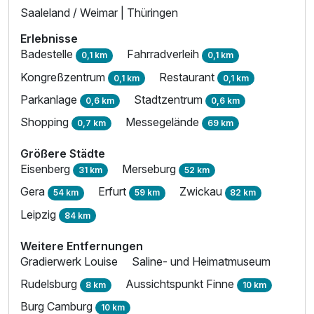
Saaleland / Weimar | Thüringen
Erlebnisse
Badestelle
Fahrradverleih
0,1 km
0,1 km
Kongreßzentrum
Restaurant
0,1 km
0,1 km
Parkanlage
Stadtzentrum
0,6 km
0,6 km
Shopping
Messegelände
0,7 km
69 km
Ausstattung
Größere Städte
Eisenberg
Merseburg
31 km
52 km
Für 5 Tage
642,00 €
p.P. ab
Gera
Erfurt
Zwickau
54 km
59 km
82 km
Leipzig
84 km
Weitere Entfernungen
Gradierwerk Louise
Saline- und Heimatmuseum
Einzelzimmer mit Balkon
Rudelsburg
Aussichtspunkt Finne
8 km
10 km
1 Erwachsenen und 1 Kind
Burg Camburg
10 km