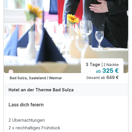
1 x Willkommensgruß bei Anreise auf dem Zimmer
inkl. Nutzung der Toskana Therme inkl. Sauna*
* am Anreisetag ab 14 Uhr / nicht am Abreisetag
inkl. Leihbademantel für Ihren Aufenthalt
3 Tage
| 2 Nächte
325 €
ab
Wieder frei ab November
649 €
Gesamt ab
Bad Sulza, Saaleland / Weimar
Hotel an der Therme Bad Sulza
Lass dich feiern
2 Übernachtungen
2 x reichhaltiges Frühstück