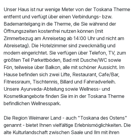
Unser Haus ist nur wenige Meter von der Toskana Therme
entfernt und verfügt über einen Verbindungs- bzw.
Bademantelgang in die Therme, die Sie während der
Öffnungszeiten kostenfrei nutzen können (mit
Zimmerbezug am Anreisetag ab 14:00 Uhr und nicht am
Abreisetag). Die Hotelzimmer sind zweckmäßig und
modern eingerichtet. Sie verfügen über Telefon, TV, zum
größten Teil Parkettböden, Bad mit Dusche/WC sowie
Fön, teilweise über Balkon, alle mit schöner Aussicht. Im
Hause befinden sich zwei Lifte, Restaurant, Cafe/Bar,
Fitnessraum, Tischtennis, Billard und Fahrradverleih.
Unsere Ayurveda-Abteilung sowie Wellness- und
Kosmetikangebote finden Sie im in der Toskana Therme
befindlichen Wellnesspark.
Ausstattung
Die Region Weimarer Land - auch "Toskana des Ostens"
Für 5 Tage
682,00 €
p.P. ab
genannt - bietet Ihnen vielfältige Erlebnismöglichkeiten. Die
alte Kulturlandschaft zwischen Saale und Ilm mit ihren