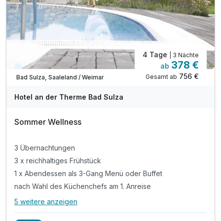
inkl. Leihbademantel für Ihren Aufenthalt
4 Tage
| 3 Nächte
378 €
ab
Kurzfristig verfügbar
756 €
Gesamt ab
Bad Sulza, Saaleland / Weimar
Hotel an der Therme Bad Sulza
Sommer Wellness
3 Übernachtungen
3 x reichhaltiges Frühstück
1 x Abendessen als 3-Gang Menü oder Buffet
nach Wahl des Küchenchefs am 1. Anreise
5 weitere anzeigen
Alle Inklusivleistungen
9 enthalten