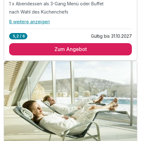
1 x Abendessen als 3-Gang Menü oder Buffet
nach Wahl des Küchenchefs
8 weitere anzeigen
Alle Inklusivleistungen
12 enthalten
Gültig bis 31.10.2027
5,2 / 6
2 Übernachtungen
Zum Angebot
2 x reichhaltiges Frühstück
1 x Abendessen als 3-Gang Menü oder Buffet
nach Wahl des Küchenchefs
1 x Candle light Dinner
1x Blumenstrauß inkl. Geburtstagstisch
Ausstattung
1 x Flasche Sekt
1x Flasche Wasser bei Anreise auf dem Zimmer
Für 5 Tage
724,00 €
p.P. ab
1 x Willkommensgruß bei Anreise auf dem Zimmer
inkl. Nutzung der Toskana Therme inkl. Sauna*
am Anreisetag ab 14 Uhr/ nicht am Abreisetag
inkl. Leihbademantel für Ihren Aufenthalt