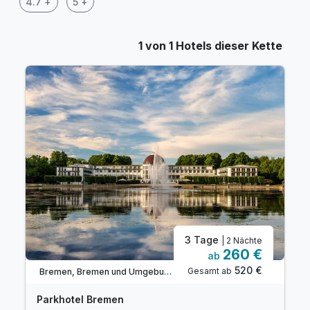
4.7 +
5 +
1 von 1 Hotels dieser Kette
3 Tage
| 2 Nächte
260 €
ab
520 €
Gesamt ab
Bremen, Bremen und Umgebung
Parkhotel Bremen