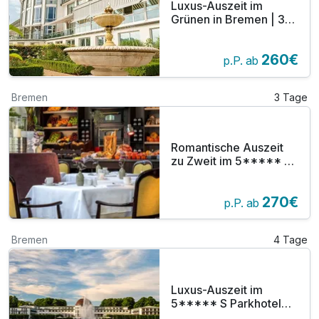
Luxus-Auszeit im
Grünen in Bremen | 3
Tage inkl. Abendessen
im Park Restaurant
260€
p.P. ab
Bremen
3 Tage
Romantische Auszeit
zu Zweit im 5***** S
Parkhotel Bremen inkl.
3-Gang-Menü | 2
270€
Nächte
p.P. ab
Bremen
4 Tage
Luxus-Auszeit im
5***** S Parkhotel
Bremen inkl.