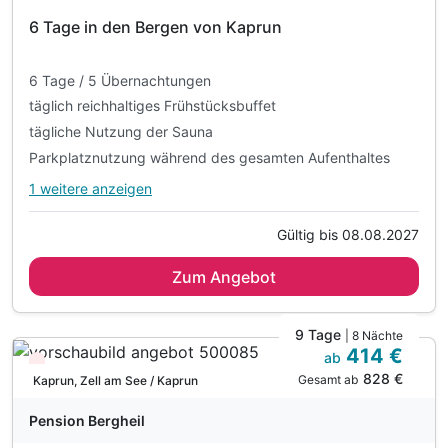
6 Tage in den Bergen von Kaprun
6 Tage / 5 Übernachtungen
täglich reichhaltiges Frühstücksbuffet
tägliche Nutzung der Sauna
Parkplatznutzung während des gesamten Aufenthaltes
1 weitere anzeigen
Alle Inklusivleistungen
5 enthalten
Gültig bis 08.08.2027
6 Tage / 5 Übernachtungen
Zum Angebot
täglich reichhaltiges Frühstücksbuffet
tägliche Nutzung der Sauna
Parkplatznutzung während des gesamten Aufenthaltes
9 Tage
| 8 Nächte
414 €
WLAN-Nutzung
ab
Wieder frei ab November
828 €
Gesamt ab
Kaprun, Zell am See / Kaprun
Pension Bergheil