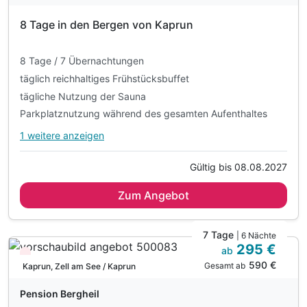
8 Tage in den Bergen von Kaprun
8 Tage / 7 Übernachtungen
täglich reichhaltiges Frühstücksbuffet
tägliche Nutzung der Sauna
Parkplatznutzung während des gesamten Aufenthaltes
1 weitere anzeigen
Alle Inklusivleistungen
5 enthalten
Gültig bis 08.08.2027
8 Tage / 7 Übernachtungen
Zum Angebot
täglich reichhaltiges Frühstücksbuffet
tägliche Nutzung der Sauna
Parkplatznutzung während des gesamten Aufenthaltes
7 Tage
| 6 Nächte
295 €
WLAN-Nutzung
ab
Wieder frei ab November
590 €
Gesamt ab
Kaprun, Zell am See / Kaprun
Pension Bergheil