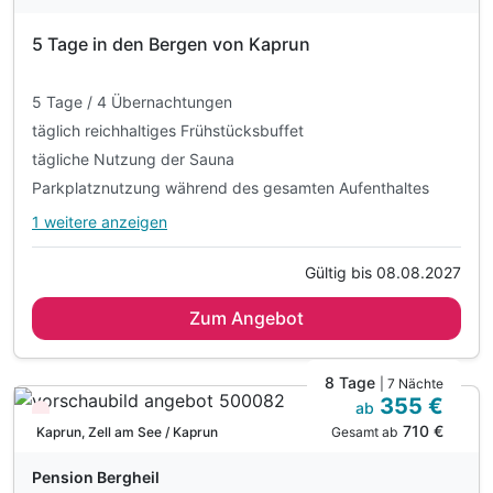
5 Tage in den Bergen von Kaprun
5 Tage / 4 Übernachtungen
täglich reichhaltiges Frühstücksbuffet
tägliche Nutzung der Sauna
Parkplatznutzung während des gesamten Aufenthaltes
1 weitere anzeigen
Alle Inklusivleistungen
5 enthalten
Gültig bis 08.08.2027
5 Tage / 4 Übernachtungen
Zum Angebot
täglich reichhaltiges Frühstücksbuffet
tägliche Nutzung der Sauna
Parkplatznutzung während des gesamten Aufenthaltes
8 Tage
| 7 Nächte
355 €
WLAN-Nutzung
ab
Wieder frei ab November
710 €
Gesamt ab
Kaprun, Zell am See / Kaprun
Pension Bergheil