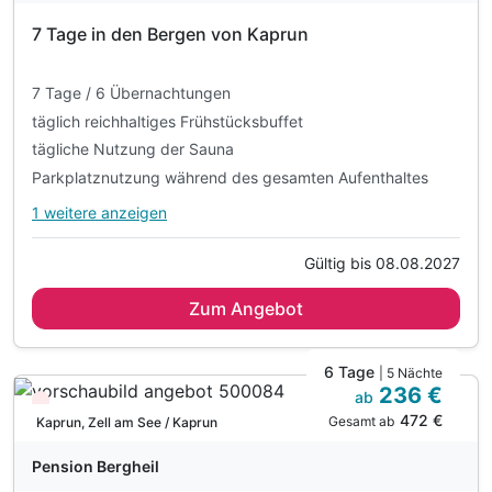
7 Tage in den Bergen von Kaprun
7 Tage / 6 Übernachtungen
täglich reichhaltiges Frühstücksbuffet
tägliche Nutzung der Sauna
Parkplatznutzung während des gesamten Aufenthaltes
1 weitere anzeigen
Alle Inklusivleistungen
5 enthalten
Gültig bis 08.08.2027
7 Tage / 6 Übernachtungen
Zum Angebot
täglich reichhaltiges Frühstücksbuffet
tägliche Nutzung der Sauna
Parkplatznutzung während des gesamten Aufenthaltes
6 Tage
| 5 Nächte
236 €
WLAN-Nutzung
ab
Wieder frei ab November
472 €
Gesamt ab
Kaprun, Zell am See / Kaprun
Pension Bergheil