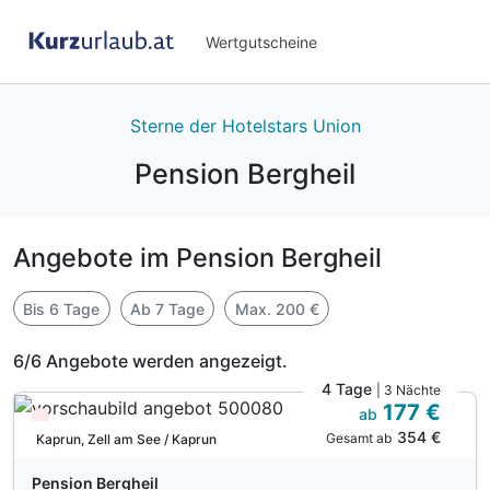
Wertgutscheine
Sterne der Hotelstars Union
Pension Bergheil
Angebote im Pension Bergheil
Bis 6 Tage
Ab 7 Tage
Max. 200 €
6/6 Angebote werden angezeigt.
4 Tage
| 3 Nächte
177 €
ab
Wieder frei ab November
354 €
Gesamt ab
Kaprun, Zell am See / Kaprun
Pension Bergheil