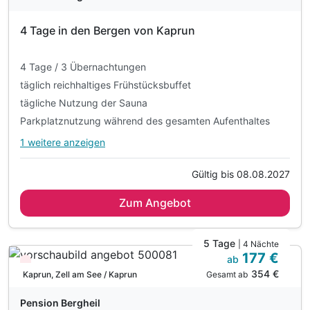
4 Tage in den Bergen von Kaprun
4 Tage / 3 Übernachtungen
täglich reichhaltiges Frühstücksbuffet
tägliche Nutzung der Sauna
Parkplatznutzung während des gesamten Aufenthaltes
1 weitere anzeigen
Alle Inklusivleistungen
5 enthalten
Gültig bis 08.08.2027
4 Tage / 3 Übernachtungen
Zum Angebot
täglich reichhaltiges Frühstücksbuffet
tägliche Nutzung der Sauna
Parkplatznutzung während des gesamten Aufenthaltes
5 Tage
| 4 Nächte
177 €
WLAN-Nutzung
ab
Wieder frei ab November
354 €
Gesamt ab
Kaprun, Zell am See / Kaprun
Pension Bergheil