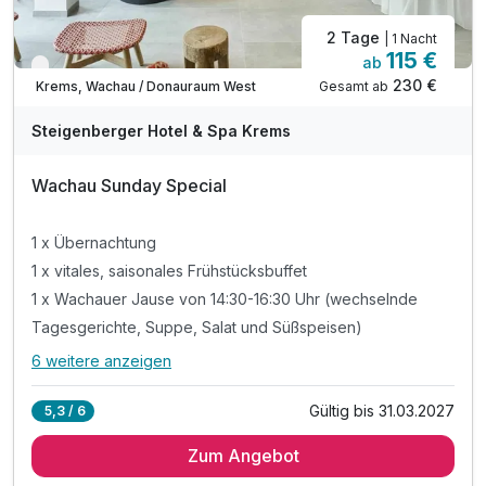
2 Tage
| 1 Nacht
115 €
ab
Verfügbar bis Dezember
230 €
Gesamt ab
Krems, Wachau / Donauraum West
Steigenberger Hotel & Spa Krems
Wachau Sunday Special
1 x Übernachtung
1 x vitales, saisonales Frühstücksbuffet
1 x Wachauer Jause von 14:30-16:30 Uhr (wechselnde
Tagesgerichte, Suppe, Salat und Süßspeisen)
6 weitere anzeigen
Alle Inklusivleistungen
10 enthalten
Gültig bis 31.03.2027
5,3 / 6
1 x Übernachtung
Zum Angebot
1 x vitales, saisonales Frühstücksbuffet
1 x Wachauer Jause von 14:30-16:30 Uhr (wechselnde