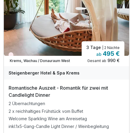
Tipp: Kunstmeile Krems
3 Tage
| 2 Nächte
495 €
ab
Wieder frei ab November
990 €
Gesamt ab
Krems, Wachau / Donauraum West
Steigenberger Hotel & Spa Krems
Romantische Auszeit - Romantik für zwei mit
Candlelight Dinner
2 Übernachtungen
2 x reichhaltiges Frühstück vom Buffet
Welcome Sparkling Wine am Anreisetag
inkl.1x5-Gang-Candle Light Dinner / Weinbegleitung