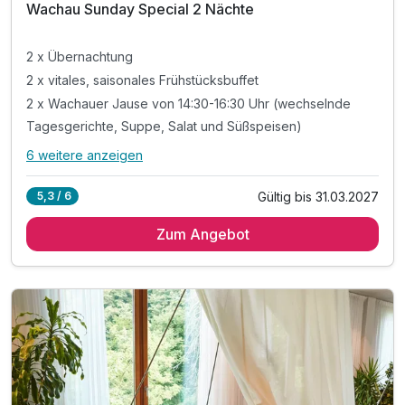
Wachau Sunday Special 2 Nächte
2 x Übernachtung
2 x vitales, saisonales Frühstücksbuffet
2 x Wachauer Jause von 14:30-16:30 Uhr (wechselnde
Tagesgerichte, Suppe, Salat und Süßspeisen)
6 weitere anzeigen
Alle Inklusivleistungen
10 enthalten
Gültig bis 31.03.2027
5,3 / 6
2 x Übernachtung
Zum Angebot
2 x vitales, saisonales Frühstücksbuffet
2 x Wachauer Jause von 14:30-16:30 Uhr (wechselnde
Tagesgerichte, Suppe, Salat und Süßspeisen)
Kostenfreien Zimmer-Upgrade nach Verfügbarkeit
inkl. Nutzung der SPA World Luxury
inkl. Innenpool und Außenpool (ab Mai)
inkl. Nutzung der Saunen und Soledampfbad
Tipp: Weltkulturerbe Wachau und Kremser Altstadt