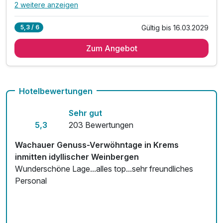
2 weitere anzeigen
Alle Inklusivleistungen
6 enthalten
Gültig bis 16.03.2029
5,3 / 6
2 Übernachtungen
Zum Angebot
2 x reichhaltiges Frühstück vom Buffet
Welcome Sparkling Wine am Anreisetag
inkl.1x5-Gang-Candle Light Dinner / Weinbegleitung
einmaliges Romantik Package am Zimmer
Hotelbewertungen
inkl. Halbpension
Sehr gut
5,3
203 Bewertungen
Wachauer Genuss-Verwöhntage in Krems
inmitten idyllischer Weinbergen
Wunderschöne Lage...alles top...sehr freundliches
Personal