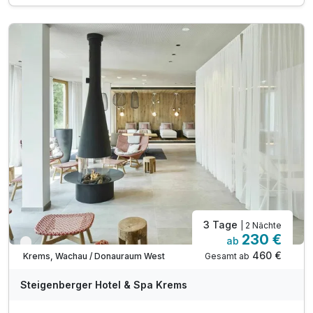
Tagesgerichte, Suppe, Salat und Süßspeisen)
Kostenfreien Zimmer-Upgrade nach Verfügbarkeit
inkl. Nutzung der SPA World Luxury
inkl. Innenpool und Außenpool (ab Mai)
inkl. Nutzung der Saunen und Soledampfbad
Tipp: Weltkulturerbe Wachau und Kremser Altstadt
Tipp: Kunstmeile Krems
3 Tage
| 2 Nächte
230 €
ab
Verfügbar bis Dezember
460 €
Gesamt ab
Krems, Wachau / Donauraum West
Steigenberger Hotel & Spa Krems