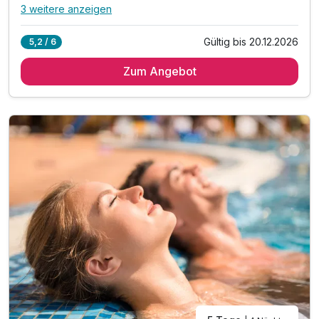
3 weitere anzeigen
Alle Inklusivleistungen
7 enthalten
Gültig bis 20.12.2026
5,2 / 6
6 Übernachtungen
Zum Angebot
6 x Frühstück vom Buffet
inkl. Nutzung des Thermalzentrums
inkl. Nutzung des Fitnessraumes
inkl. Bademantel & Handtuch
inkl. Unterhaltungsprogramm
inkl. W-Lan Nutzung