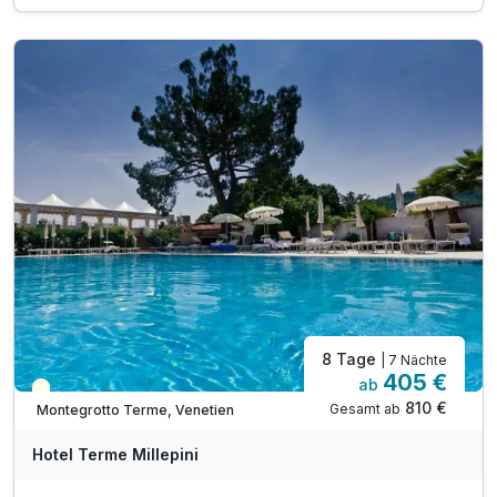
inkl. Nutzung des Thermalzentrums
inkl. Nutzung des Fitnessraumes
inkl. Bademantel & Handtuch
inkl. Unterhaltungsprogramm
inkl. W-Lan Nutzung
8 Tage
| 7 Nächte
405 €
ab
Teilweise ausgelastet
810 €
Gesamt ab
Montegrotto Terme, Venetien
Hotel Terme Millepini