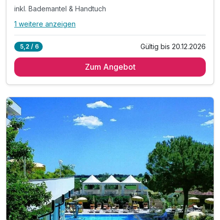
inkl. Bademantel & Handtuch
1 weitere anzeigen
Alle Inklusivleistungen
5 enthalten
Gültig bis 20.12.2026
5,2 / 6
5 Übernachtungen
Zum Angebot
5 x reichhaltiges Frühstück vom Buffet
inkl. Nutzung des Thermalzentrums
inkl. Bademantel & Handtuch
inkl. W-Lan Nutzung