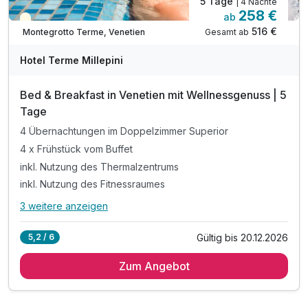
5 Tage
| 4 Nächte
258 €
ab
Teilweise ausgelastet
516 €
Gesamt ab
Montegrotto Terme, Venetien
Hotel Terme Millepini
Bed & Breakfast in Venetien mit Wellnessgenuss | 5
Tage
4 Übernachtungen im Doppelzimmer Superior
4 x Frühstück vom Buffet
inkl. Nutzung des Thermalzentrums
inkl. Nutzung des Fitnessraumes
3 weitere anzeigen
Alle Inklusivleistungen
7 enthalten
Gültig bis 20.12.2026
5,2 / 6
4 Übernachtungen im Doppelzimmer Superior
Zum Angebot
4 x Frühstück vom Buffet
inkl. Nutzung des Thermalzentrums
inkl. Nutzung des Fitnessraumes