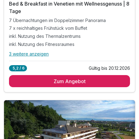
Bed & Breakfast in Venetien mit Wellnessgenuss | 8
Tage
7 Übernachtungen im Doppelzimmer Panorama
7 x reichhaltiges Frühstück vom Buffet
inkl. Nutzung des Thermalzentrums
inkl. Nutzung des Fitnessraumes
3 weitere anzeigen
Alle Inklusivleistungen
7 enthalten
Gültig bis 20.12.2026
5,2 / 6
7 Übernachtungen im Doppelzimmer Panorama
Zum Angebot
7 x reichhaltiges Frühstück vom Buffet
inkl. Nutzung des Thermalzentrums
inkl. Nutzung des Fitnessraumes
inkl. Bademantel & Handtuch
inkl. Unterhaltungsprogramm
inkl. W-Lan Nutzung