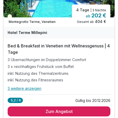
4 Tage
| 3 Nächte
202 €
ab
Teilweise ausgelastet
404 €
Gesamt ab
Montegrotto Terme, Venetien
Hotel Terme Millepini
Bed & Breakfast in Venetien mit Wellnessgenuss | 4
Tage
3 Übernachtungen im Doppelzimmer Comfort
3 x reichhaltiges Frühstück vom Buffet
inkl. Nutzung des Thermalzentrums
inkl. Nutzung des Fitnessraumes
3 weitere anzeigen
Alle Inklusivleistungen
7 enthalten
Gültig bis 20.12.2026
5,2 / 6
3 Übernachtungen im Doppelzimmer Comfort
Zum Angebot
3 x reichhaltiges Frühstück vom Buffet